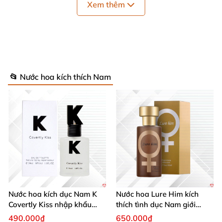
Xem thêm
văn phòng
hoặc tại bất kỳ nơi nào
để đạt
được một
lợi thế trong mắt bạn tình
📂 Nước hoa kích thích Nam
Nước hoa kích dục Nam K
Nước hoa Lure Him kích
Covertly Kiss nhập khẩu
thích tình dục Nam giới
chính hãng quyến rũ
không mùi loại cực mạnh
490.000₫
650.000₫