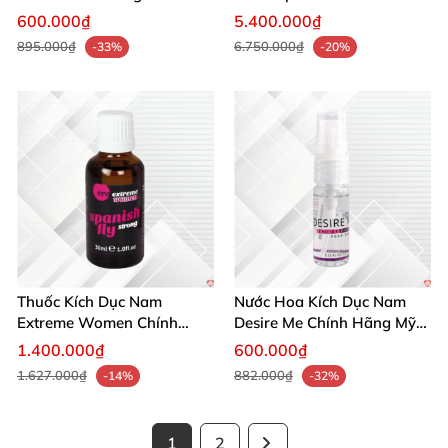
Mạnh Mẽ Tăng Ham Muốn
Giới Nhanh
600.000₫
5.400.000₫
895.000₫
6.750.000₫
-33%
-20%
Thuốc Kích Dục Nam
Nước Hoa Kích Dục Nam
Extreme Women Chính
Desire Me Chính Hãng Mỹ
Hãng Mỹ Tăng Ham Muốn
Tăng Khoái Cảm
1.400.000₫
600.000₫
Ngay
1.627.000₫
882.000₫
-14%
-32%
1
2