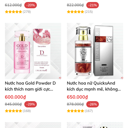
612.000₫
822.000₫
-20%
-21%
(278)
(215)
Nước hoa Gold Powder D
Nước hoa nữ QuicksAnd
kích thích nam giới cực
kích dục mạnh mẽ, không
mạnh tăng cường ham
mùi, quyến rũ chàng
600.000₫
650.000₫
muốn
845.000₫
878.000₫
-29%
-26%
(168)
(167)