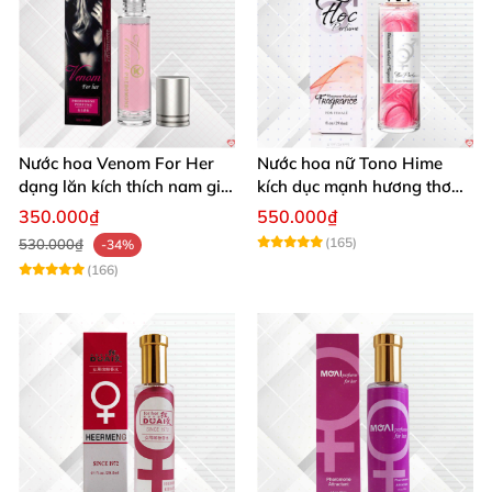
Nước hoa Venom For Her
Nước hoa nữ Tono Hime
dạng lăn kích thích nam giới
kích dục mạnh hương thơm
tăng ham muốn mua ngay
quyến rũ
350.000₫
550.000₫
(165)
530.000₫
-34%
(166)