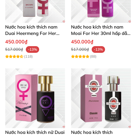
Nước hoa kích thích nam
Nước hoa kích thích nam
Duai Heermeng For Her
Moai For Her 30ml hấp dẫn
mùi quyến rũ chai 29.5ml
quyến rũ khách hàng
450.000₫
450.000₫
517.000₫
517.000₫
-13%
-13%
(118)
(88)
Nước hoa kích thích nữ Duai
Nước hoa kích thích