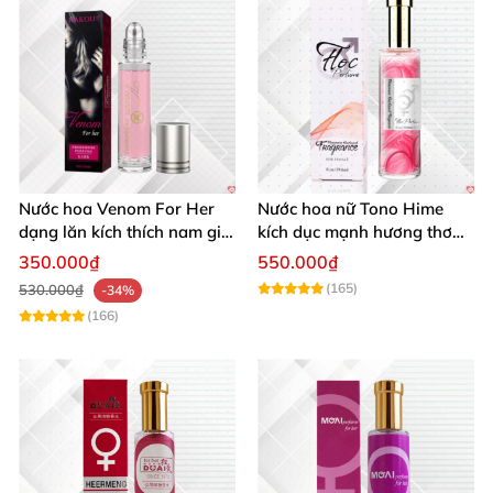
Nước hoa Venom For Her
Nước hoa nữ Tono Hime
dạng lăn kích thích nam giới
kích dục mạnh hương thơm
tăng ham muốn mua ngay
quyến rũ
350.000₫
550.000₫
(165)
530.000₫
-34%
(166)