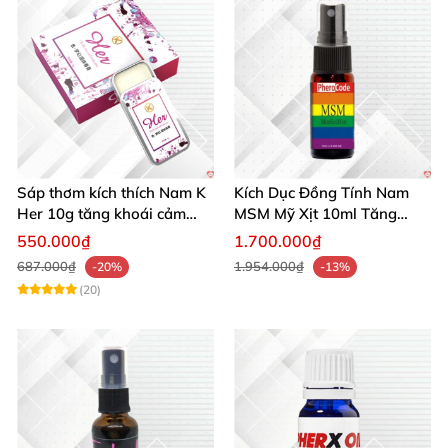
Sáp thơm kích thích Nam K
Kích Dục Đồng Tính Nam
Her 10g tăng khoái cảm
MSM Mỹ Xịt 10ml Tăng
phái mạnh
Ham Muốn Gay
550.000₫
1.700.000₫
687.000₫
1.954.000₫
-20%
-13%
(20)