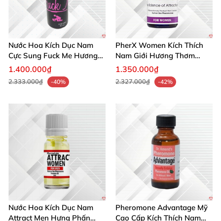
Nước Hoa Kích Dục Nam
PherX Women Kích Thích
Cực Sung Fuck Me Hương
Nam Giới Hương Thơm
Thơm Gợi Tình
Quyến Rũ Độc Quyền
1.400.000₫
1.350.000₫
2.333.000₫
2.327.000₫
-40%
-42%
Nước Hoa Kích Dục Nam
Pheromone Advantage Mỹ
Attract Men Hưng Phấn
Cao Cấp Kích Thích Nam