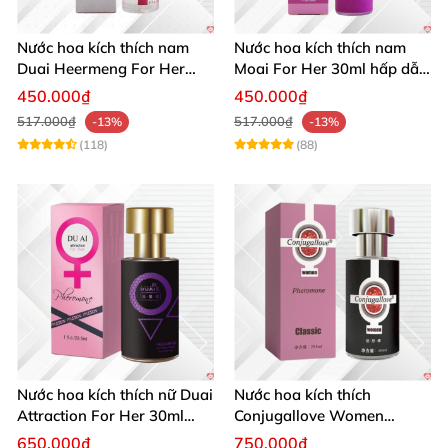
Nước hoa kích thích nam
Nước hoa kích thích nam
Duai Heermeng For Her
Moai For Her 30ml hấp dẫn
mùi quyến rũ chai 29.5ml
quyến rũ khách hàng
450.000₫
450.000₫
517.000₫
517.000₫
-13%
-13%
(118)
(88)
Nước hoa kích thích nữ Duai
Nước hoa kích thích
Attraction For Her 30ml
Conjugallove Women
tăng cường hưng phấn sôi
29.5ml hấp dẫn đam mê
650.000₫
750.000₫