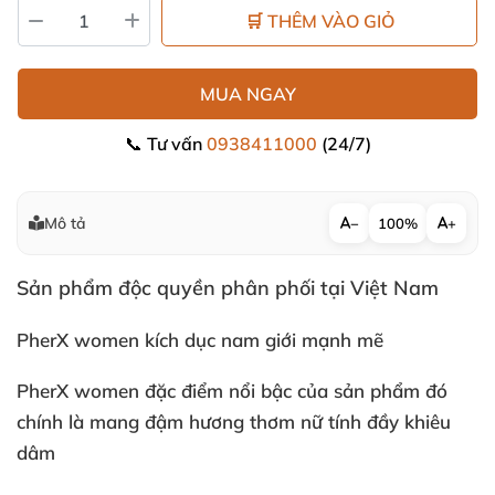
🛒 THÊM VÀO GIỎ
MUA NGAY
📞 Tư vấn
0938411000
(24/7)
Mô tả
−
100%
+
Sản phẩm độc quyền phân phối tại Việt Nam
PherX women kích dục nam giới mạnh mẽ
PherX women đặc điểm nổi bậc
của sản phẩm đó
chính là mang đậm hương thơm nữ tính đầy khiêu
dâm