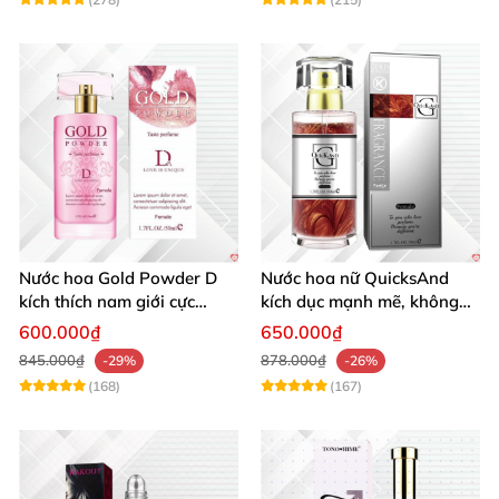
Nước hoa Gold Powder D
Nước hoa nữ QuicksAnd
kích thích nam giới cực
kích dục mạnh mẽ, không
mạnh tăng cường ham
mùi, quyến rũ chàng
600.000₫
650.000₫
muốn
845.000₫
878.000₫
-29%
-26%
(168)
(167)