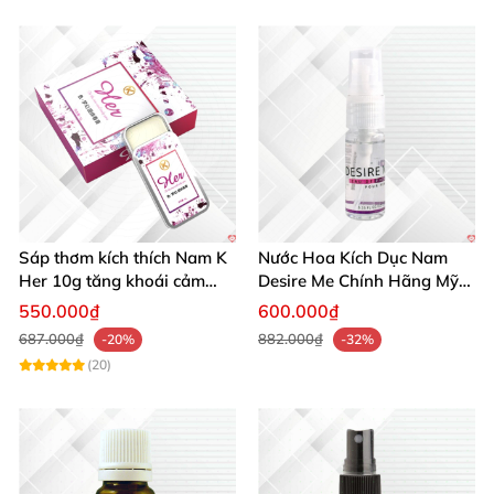
Sáp thơm kích thích Nam K
Nước Hoa Kích Dục Nam
Her 10g tăng khoái cảm
Desire Me Chính Hãng Mỹ
phái mạnh
Tăng Khoái Cảm
550.000₫
600.000₫
687.000₫
882.000₫
-20%
-32%
(20)