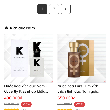
1
2
📂 Kích dục Nam
Nước hoa kích dục Nam K
Nước hoa Lure Him kích
Covertly Kiss nhập khẩu
thích tình dục Nam giới
chính hãng quyến rũ
không mùi loại cực mạnh
490.000₫
650.000₫
612.000₫
822.000₫
-20%
-21%
(278)
(215)