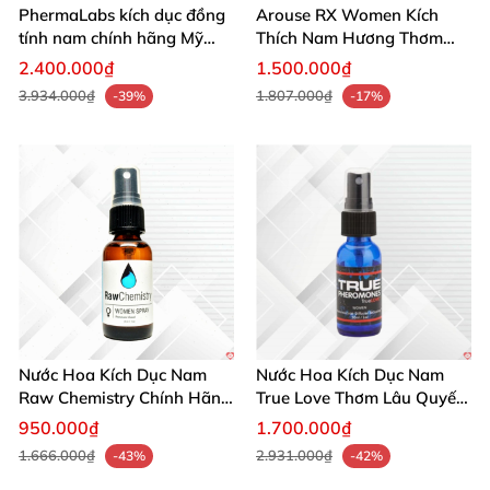
PhermaLabs kích dục đồng
Arouse RX Women Kích
tính nam chính hãng Mỹ
Thích Nam Hương Thơm
tăng hấp dẫn nhanh
Gợi Dục Tự Nhiên
2.400.000₫
1.500.000₫
3.934.000₫
1.807.000₫
-39%
-17%
Nước Hoa Kích Dục Nam
Nước Hoa Kích Dục Nam
Raw Chemistry Chính Hãng
True Love Thơm Lâu Quyến
Mỹ Tăng Ham Muốn
Rũ Hấp Dẫn Mạnh
950.000₫
1.700.000₫
1.666.000₫
2.931.000₫
-43%
-42%