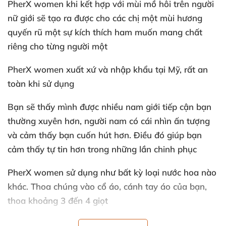
PherX women khi kết hợp
với mùi mồ hôi trên người
nữ giới
sẽ tạo ra
được cho
các chị một mùi hương
quyến rũ một sự kích thích ham muốn mang chất
riêng cho từng người một
PherX women xuất xứ
và nhập khẩu tại Mỹ
,
rất an
toàn khi sử dụng
Bạn
sẽ thấy mình
được nhiều nam giới tiếp cận bạn
thường xuyên hơn
, người nam có cái nhìn ấn tượng
và cảm thấy bạn cuốn hút hơn
. Điều đó giúp bạn
cảm thấy tự tin hơn trong
những lần chinh phục
PherX women sử dụng như bất kỳ loại nước hoa nào
khác
. Thoa chúng vào cổ áo
, cánh tay áo
của bạn
,
thoa khoảng 3 đến 4 giọt
Bạn
có thể sử dụng ở cơ quan
, ở trường học
, trong