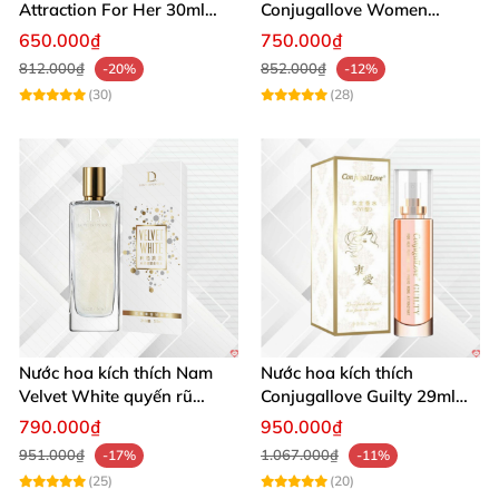
Attraction For Her 30ml
Conjugallove Women
tăng cường hưng phấn sôi
29.5ml hấp dẫn đam mê
650.000₫
750.000₫
động
812.000₫
852.000₫
-20%
-12%
(30)
(28)
Nước hoa kích thích Nam
Nước hoa kích thích
Velvet White quyến rũ
Conjugallove Guilty 29ml
mạnh chai lớn
Pheromone Tăng khoái cảm
790.000₫
950.000₫
Mạnh mẽ
951.000₫
1.067.000₫
-17%
-11%
(25)
(20)