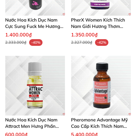
Nước Hoa Kích Dục Nam
PherX Women Kích Thích
Cực Sung Fuck Me Hương
Nam Giới Hương Thơm
Thơm Gợi Tình
Quyến Rũ Độc Quyền
1.400.000₫
1.350.000₫
2.333.000₫
2.327.000₫
-40%
-42%
Nước Hoa Kích Dục Nam
Pheromone Advantage Mỹ
Attract Men Hưng Phấn
Cao Cấp Kích Thích Nam
Mạnh Mẽ Tăng Ham Muốn
Giới Nhanh
600.000₫
5.400.000₫