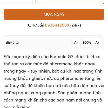
MUA NGAY
📞 Tư vấn
0938411000
(24/7)
Mô tả
−
100%
+
Sức mạnh kỳ diệu
của Formula G3
,
được biết cơ
thể tạo ra
các mức độ pheromone khác nhau
trong ngày - tuy nhiên
,
bất cứ khi nào trong tình
huống khắc nghiệt
, mức độ pheromone tăng lên
sự thay đổi đó khiến bạn trở nên hấp dẫn hơn
với
những người xung quanh
. Sản phẩm mang tính
cách mạng khiến cho
các bạn nam nói chung
và
Gay nói
riêng