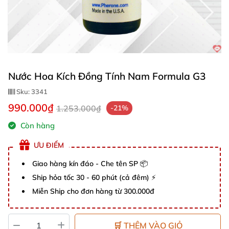
Nước Hoa Kích Đồng Tính Nam Formula G3
Sku:
3341
990.000₫
1.253.000₫
-21%
Còn hàng
ƯU ĐIỂM
Giao hàng kín đáo - Che tên SP 📦
Ship hỏa tốc 30 - 60 phút (cả đêm) ⚡
Miễn Ship cho đơn hàng từ 300.000đ
🛒 THÊM VÀO GIỎ