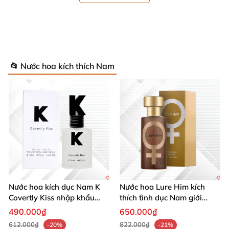
Formula G3
+ Nhận sản phẩm
của chúng tôi
bây giờ
và tự kiểm
tra kết quả
nhé
📂 Nước hoa kích thích Nam
Nước hoa kích dục Nam K
Nước hoa Lure Him kích
Covertly Kiss nhập khẩu
thích tình dục Nam giới
chính hãng quyến rũ
không mùi loại cực mạnh
490.000₫
650.000₫
612.000₫
822.000₫
-20%
-21%