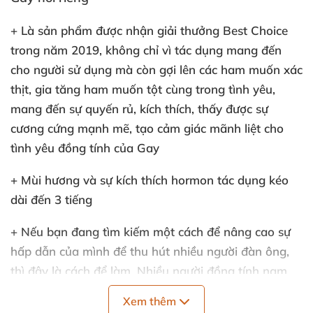
+ Là sản phẩm
được nhận giải thưởng Best Choice
trong năm 2019
, không chỉ vì tác dụng mang đến
cho người sử dụng
mà còn gợi lên
các ham muốn xác
thịt
, gia tăng ham muốn tột cùng trong tình yêu
,
mang đến sự quyến rủ
, kích thích
, thấy
được sự
cương cứng mạnh mẽ
, tạo cảm giác mãnh liệt cho
tình yêu đồng tính
của Gay
+ Mùi hương
và sự kích thích hormon tác dụng kéo
dài đến 3 tiếng
+
Nếu bạn đang tìm kiếm một cách
để nâng cao sự
hấp dẫn
của mình
để thu hút nhiều người đàn ông
,
thì đây là cách
để làm
. Nhiều người đồng tính nam
nói về
những người đàn ông không chú ý đến họ
và
Xem thêm
họ
đã bị thu hút ngay lập tức sau khi sử dụng