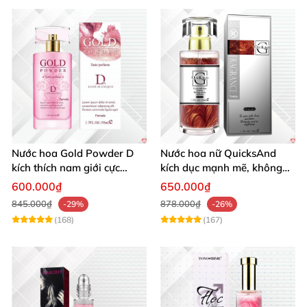
Nước hoa Gold Powder D
Nước hoa nữ QuicksAnd
kích thích nam giới cực
kích dục mạnh mẽ, không
mạnh tăng cường ham
mùi, quyến rũ chàng
600.000₫
650.000₫
muốn
845.000₫
878.000₫
-29%
-26%
(168)
(167)