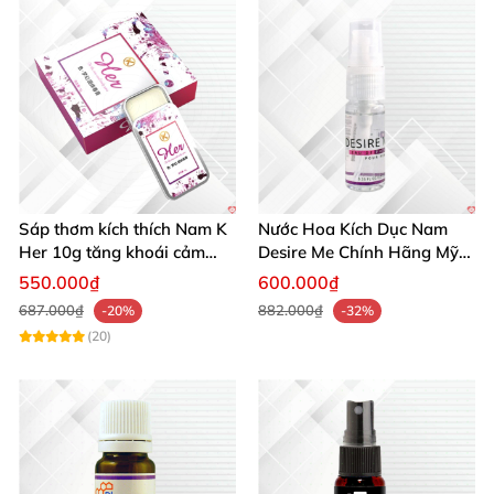
Sáp thơm kích thích Nam K
Nước Hoa Kích Dục Nam
Her 10g tăng khoái cảm
Desire Me Chính Hãng Mỹ
phái mạnh
Tăng Khoái Cảm
550.000₫
600.000₫
687.000₫
882.000₫
-20%
-32%
(20)