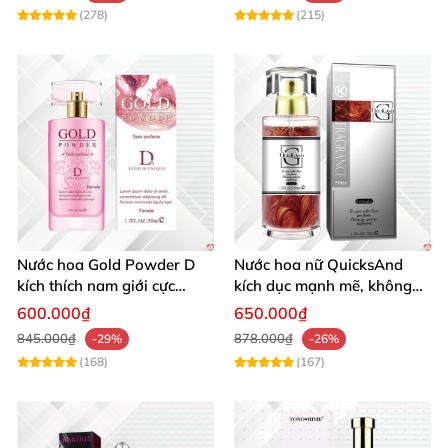
(278)
(215)
Nước hoa Gold Powder D
Nước hoa nữ QuicksAnd
kích thích nam giới cực
kích dục mạnh mẽ, không
mạnh tăng cường ham
mùi, quyến rũ chàng
600.000₫
650.000₫
muốn
845.000₫
878.000₫
-29%
-26%
(168)
(167)