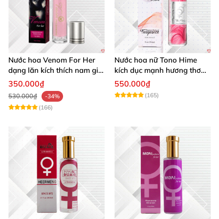
Nước hoa Venom For Her
Nước hoa nữ Tono Hime
dạng lăn kích thích nam giới
kích dục mạnh hương thơm
tăng ham muốn mua ngay
quyến rũ
350.000₫
550.000₫
(165)
530.000₫
-34%
(166)