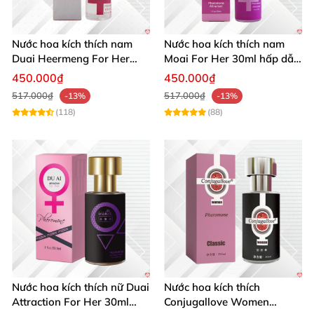
Nước hoa kích thích nam
Nước hoa kích thích nam
Duai Heermeng For Her
Moai For Her 30ml hấp dẫn
mùi quyến rũ chai 29.5ml
quyến rũ khách hàng
450.000₫
450.000₫
517.000₫
517.000₫
-13%
-13%
(118)
(88)
Nước hoa kích thích nữ Duai
Nước hoa kích thích
Attraction For Her 30ml
Conjugallove Women