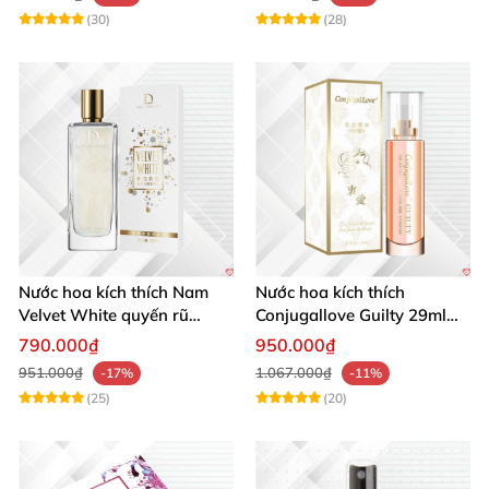
(30)
(28)
Nước hoa kích thích Nam
Nước hoa kích thích
Velvet White quyến rũ
Conjugallove Guilty 29ml
mạnh chai lớn
Pheromone Tăng khoái cảm
790.000₫
950.000₫
Mạnh mẽ
951.000₫
1.067.000₫
-17%
-11%
(25)
(20)