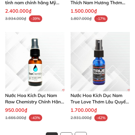
tính nam chính hãng Mỹ
Thích Nam Hương Thơm
tăng hấp dẫn nhanh
Gợi Dục Tự Nhiên
2.400.000₫
1.500.000₫
3.934.000₫
1.807.000₫
-39%
-17%
Nước Hoa Kích Dục Nam
Nước Hoa Kích Dục Nam
Raw Chemistry Chính Hãng
True Love Thơm Lâu Quyến
Mỹ Tăng Ham Muốn
Rũ Hấp Dẫn Mạnh
950.000₫
1.700.000₫
1.666.000₫
2.931.000₫
-43%
-42%