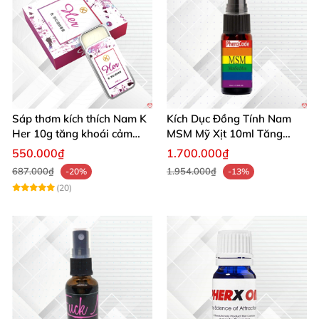
Sáp thơm kích thích Nam K
Kích Dục Đồng Tính Nam
Her 10g tăng khoái cảm
MSM Mỹ Xịt 10ml Tăng
phái mạnh
Ham Muốn Gay
550.000₫
1.700.000₫
687.000₫
1.954.000₫
-20%
-13%
(20)