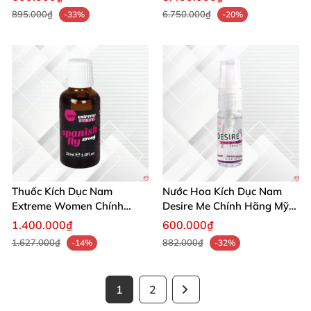
895.000₫
6.750.000₫
-33%
-20%
Thuốc Kích Dục Nam
Nước Hoa Kích Dục Nam
Extreme Women Chính
Desire Me Chính Hãng Mỹ
Hãng Mỹ Tăng Ham Muốn
Tăng Khoái Cảm
1.400.000₫
600.000₫
Ngay
1.627.000₫
882.000₫
-14%
-32%
1
2