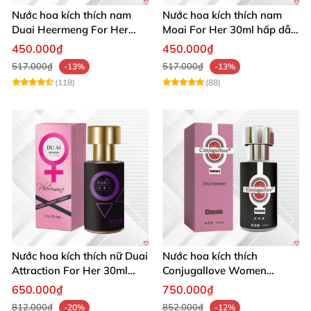
Nước hoa kích thích nam
Nước hoa kích thích nam
Duai Heermeng For Her
Moai For Her 30ml hấp dẫn
mùi quyến rũ chai 29.5ml
quyến rũ khách hàng
450.000₫
450.000₫
517.000₫
517.000₫
-13%
-13%
(118)
(88)
Nước hoa kích thích nữ Duai
Nước hoa kích thích
Attraction For Her 30ml
Conjugallove Women
tăng cường hưng phấn sôi
29.5ml hấp dẫn đam mê
650.000₫
750.000₫
động
812.000₫
852.000₫
-20%
-12%