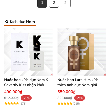
1
2
📂 Kích dục Nam
Nước hoa kích dục Nam K
Nước hoa Lure Him kích
Covertly Kiss nhập khẩu
thích tình dục Nam giới
chính hãng quyến rũ
không mùi loại cực mạnh
490.000₫
650.000₫
612.000₫
822.000₫
-20%
-21%
(278)
(215)