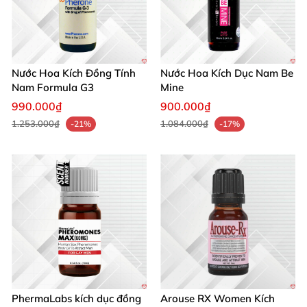
Nước Hoa Kích Đồng Tính
Nước Hoa Kích Dục Nam Be
Nam Formula G3
Mine
990.000₫
900.000₫
1.253.000₫
1.084.000₫
-21%
-17%
PhermaLabs kích dục đồng
Arouse RX Women Kích