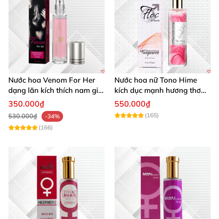
Nước hoa Venom For Her
Nước hoa nữ Tono Hime
dạng lăn kích thích nam giới
kích dục mạnh hương thơm
tăng ham muốn mua ngay
quyến rũ
350.000₫
550.000₫
(165)
530.000₫
-34%
(166)