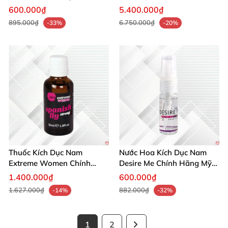
Mạnh Mẽ Tăng Ham Muốn
Giới Nhanh
600.000₫
5.400.000₫
895.000₫
6.750.000₫
-33%
-20%
Thuốc Kích Dục Nam
Nước Hoa Kích Dục Nam
Extreme Women Chính
Desire Me Chính Hãng Mỹ
Hãng Mỹ Tăng Ham Muốn
Tăng Khoái Cảm
1.400.000₫
600.000₫
Ngay
1.627.000₫
882.000₫
-14%
-32%
1
2