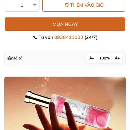
🛒 THÊM VÀO GIỎ
MUA NGAY
📞 Tư vấn
0938411000
(24/7)
Mô tả
−
100%
+