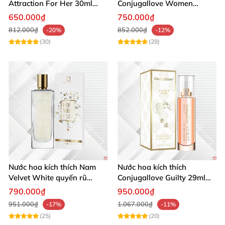
Attraction For Her 30ml
Conjugallove Women
tăng cường hưng phấn sôi
29.5ml hấp dẫn đam mê
650.000₫
750.000₫
động
812.000₫
852.000₫
-20%
-12%
(30)
(28)
Nước hoa kích thích Nam
Nước hoa kích thích
Velvet White quyến rũ
Conjugallove Guilty 29ml
mạnh chai lớn
Pheromone Tăng khoái cảm
790.000₫
950.000₫
Mạnh mẽ
951.000₫
1.067.000₫
-17%
-11%
(25)
(20)