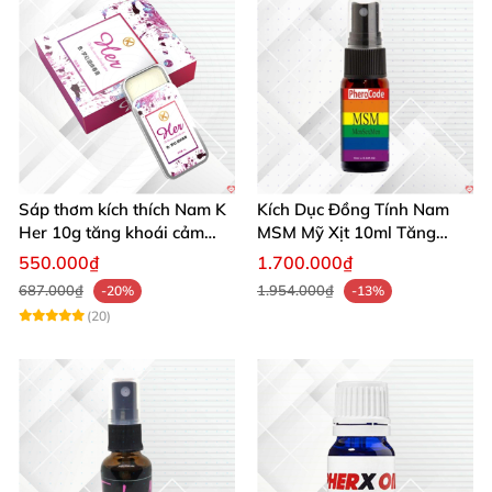
Sáp thơm kích thích Nam K
Kích Dục Đồng Tính Nam
Her 10g tăng khoái cảm
MSM Mỹ Xịt 10ml Tăng
phái mạnh
Ham Muốn Gay
550.000₫
1.700.000₫
687.000₫
1.954.000₫
-20%
-13%
(20)