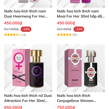
Nước hoa kích thích nam
Nước hoa kích thích nam
Duai Heermeng For Her
Moai For Her 30ml hấp dẫn
mùi quyến rũ chai 29.5ml
quyến rũ khách hàng
450.000₫
450.000₫
517.000₫
517.000₫
-13%
-13%
(118)
(88)
Nước hoa kích thích nữ Duai
Nước hoa kích thích
Attraction For Her 30ml
Conjugallove Women
tăng cường hưng phấn sôi
29.5ml hấp dẫn đam mê
650.000₫
750.000₫