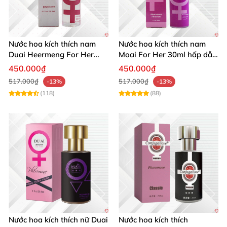
Nước hoa kích thích nam
Nước hoa kích thích nam
Duai Heermeng For Her
Moai For Her 30ml hấp dẫn
mùi quyến rũ chai 29.5ml
quyến rũ khách hàng
450.000₫
450.000₫
517.000₫
517.000₫
-13%
-13%
(118)
(88)
Nước hoa kích thích nữ Duai
Nước hoa kích thích