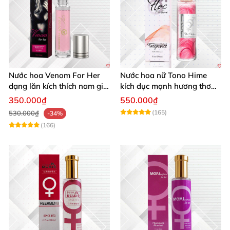
Nước hoa Venom For Her
Nước hoa nữ Tono Hime
dạng lăn kích thích nam giới
kích dục mạnh hương thơm
tăng ham muốn mua ngay
quyến rũ
350.000₫
550.000₫
(165)
530.000₫
-34%
(166)