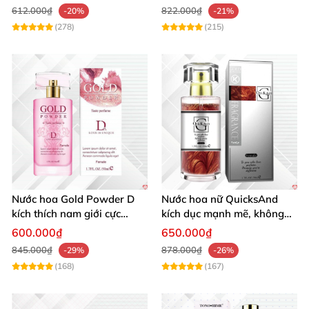
612.000₫
822.000₫
-20%
-21%
(278)
(215)
Nước hoa Gold Powder D
Nước hoa nữ QuicksAnd
kích thích nam giới cực
kích dục mạnh mẽ, không
mạnh tăng cường ham
mùi, quyến rũ chàng
600.000₫
650.000₫
muốn
845.000₫
878.000₫
-29%
-26%
(168)
(167)