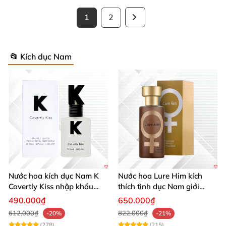
1
2
📂 Kích dục Nam
Nước hoa kích dục Nam K
Nước hoa Lure Him kích
Covertly Kiss nhập khẩu
thích tình dục Nam giới
chính hãng quyến rũ
không mùi loại cực mạnh
490.000₫
650.000₫
612.000₫
822.000₫
-20%
-21%
(278)
(215)