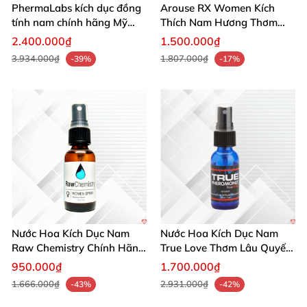
PhermaLabs kích dục đồng
Arouse RX Women Kích
tính nam chính hãng Mỹ
Thích Nam Hương Thơm
tăng hấp dẫn nhanh
Gợi Dục Tự Nhiên
2.400.000₫
1.500.000₫
3.934.000₫
1.807.000₫
-39%
-17%
Nước Hoa Kích Dục Nam
Nước Hoa Kích Dục Nam
Raw Chemistry Chính Hãng
True Love Thơm Lâu Quyến
Mỹ Tăng Ham Muốn
Rũ Hấp Dẫn Mạnh
950.000₫
1.700.000₫
1.666.000₫
2.931.000₫
-43%
-42%