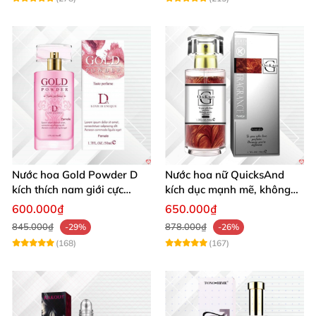
Nước hoa Gold Powder D
Nước hoa nữ QuicksAnd
kích thích nam giới cực
kích dục mạnh mẽ, không
mạnh tăng cường ham
mùi, quyến rũ chàng
600.000₫
650.000₫
muốn
845.000₫
878.000₫
-29%
-26%
(168)
(167)