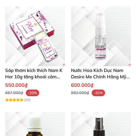
Sáp thơm kích thích Nam K
Nước Hoa Kích Dục Nam
Her 10g tăng khoái cảm
Desire Me Chính Hãng Mỹ
phái mạnh
Tăng Khoái Cảm
550.000₫
600.000₫
687.000₫
882.000₫
-20%
-32%
(20)