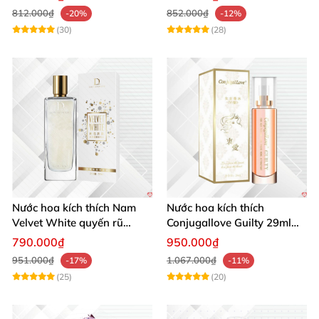
động
812.000₫
852.000₫
-20%
-12%
(30)
(28)
Nước hoa kích thích Nam
Nước hoa kích thích
Velvet White quyến rũ
Conjugallove Guilty 29ml
mạnh chai lớn
Pheromone Tăng khoái cảm
790.000₫
950.000₫
Mạnh mẽ
951.000₫
1.067.000₫
-17%
-11%
(25)
(20)