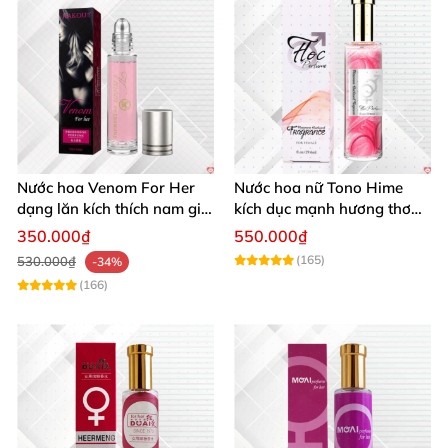
Nước hoa Venom For Her
Nước hoa nữ Tono Hime
dạng lăn kích thích nam giới
kích dục mạnh hương thơm
tăng ham muốn mua ngay
quyến rũ
350.000₫
550.000₫
(165)
530.000₫
-34%
(166)