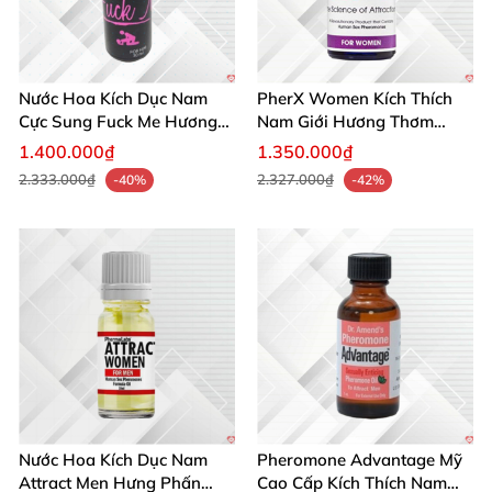
Nước Hoa Kích Dục Nam
PherX Women Kích Thích
Cực Sung Fuck Me Hương
Nam Giới Hương Thơm
Thơm Gợi Tình
Quyến Rũ Độc Quyền
1.400.000₫
1.350.000₫
2.333.000₫
2.327.000₫
-40%
-42%
Nước Hoa Kích Dục Nam
Pheromone Advantage Mỹ
Attract Men Hưng Phấn
Cao Cấp Kích Thích Nam