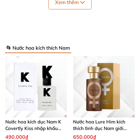
Xem thêm
📂 Nước hoa kích thích Nam
Nước hoa kích dục Nam K
Nước hoa Lure Him kích
Covertly Kiss nhập khẩu
thích tình dục Nam giới
chính hãng quyến rũ
không mùi loại cực mạnh
490.000₫
650.000₫