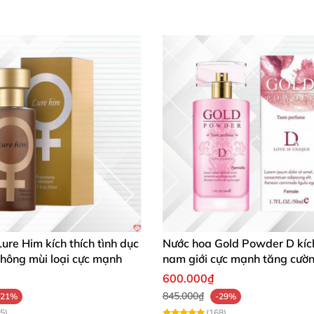
ure Him kích thích tình dục
Nước hoa Gold Powder D kích
hông mùi loại cực mạnh
nam giới cực mạnh tăng cườ
muốn
600.000₫
845.000₫
-21%
-29%
5)
(168)