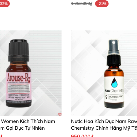
1.253.000₫
-32%
-21%
 Women Kích Thích Nam
Nước Hoa Kích Dục Nam Ra
m Gợi Dục Tự Nhiên
Chemistry Chính Hãng Mỹ T
Muốn
₫
950.000₫