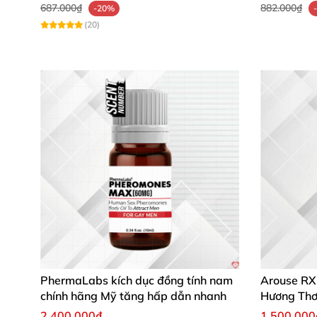
687.000₫
882.000₫
-20%
(20)
PhermaLabs kích dục đồng tính nam
Arouse RX
chính hãng Mỹ tăng hấp dẫn nhanh
Hương Thơ
2.400.000₫
1.500.000