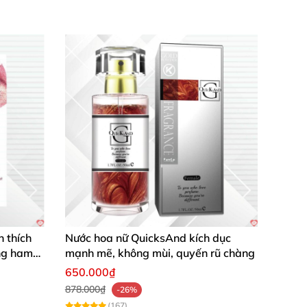
 thích
Nước hoa nữ QuicksAnd kích dục
ng ham
mạnh mẽ, không mùi, quyến rũ chàng
650.000₫
878.000₫
-26%
(167)