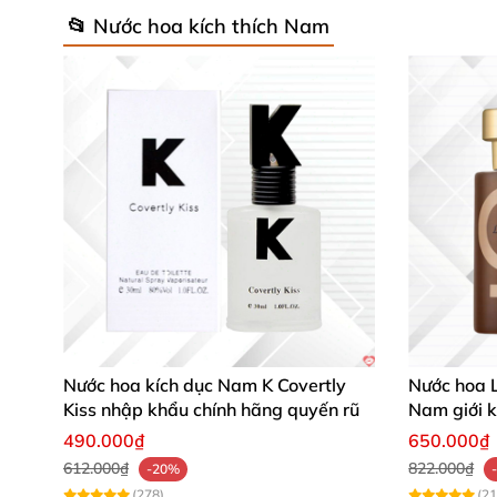
📂 Nước hoa kích thích Nam
Nước hoa kích dục Nam K Covertly
Nước hoa L
Kiss nhập khẩu chính hãng quyến rũ
Nam giới k
490.000₫
650.000₫
612.000₫
822.000₫
-20%
(278)
(21