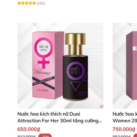
(166)
Nước hoa kích thích nữ Duai
Nước hoa k
Attraction For Her 30ml tăng cường
Women 29
hưng phấn sôi động
650.000₫
750.000₫
812.000₫
852.000₫
-20%