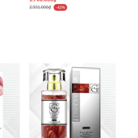
2.931.000₫
-42%