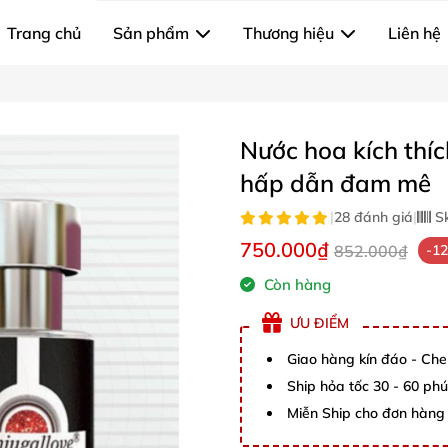
Trang chủ
Sản phẩm
Thương hiệu
Liên hệ
Nước hoa kích thí
hấp dẫn đam mê
|
28 đánh giá
|
S
750.000₫
852.000₫
-1
Còn hàng
ƯU ĐIỂM
Giao hàng kín đáo - Che
Ship hỏa tốc 30 - 60 ph
Miễn Ship cho đơn hàng