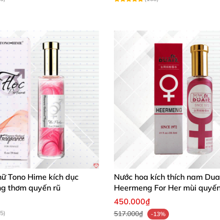
nữ Tono Hime kích dục
Nước hoa kích thích nam Dua
g thơm quyến rũ
Heermeng For Her mùi quyến 
29.5ml
450.000₫
5)
517.000₫
-13%