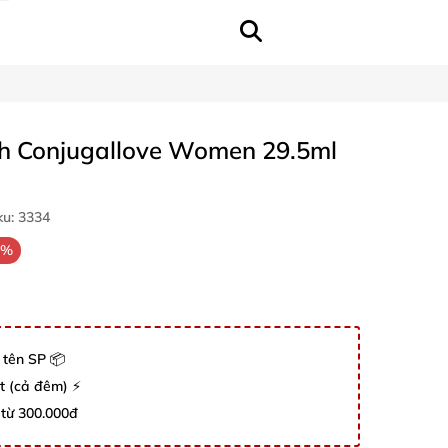
ch Conjugallove Women 29.5ml
ku:
3334
2%
 tên SP 📦
út (cả đêm) ⚡
 từ 300.000đ