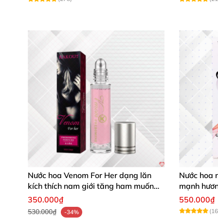
Nước hoa Venom For Her dạng lăn
Nước hoa 
kích thích nam giới tăng ham muốn
mạnh hươn
mua ngay
350.000₫
550.000₫
530.000₫
(16
-34%