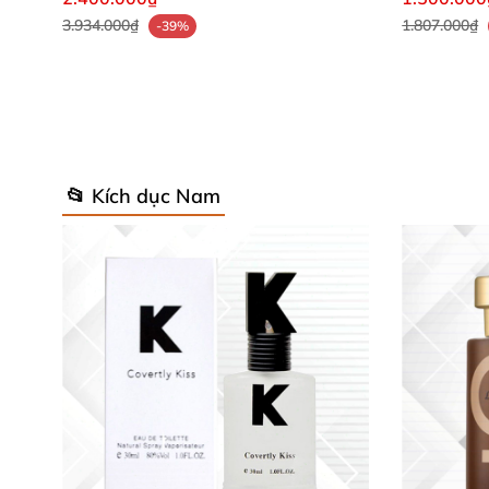
3.934.000₫
1.807.000₫
-39%
📂 Kích dục Nam