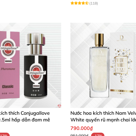
(118)
ích thích Conjugallove
Nước hoa kích thích Nam Vel
.5ml hấp dẫn đam mê
White quyến rũ mạnh chai lớ
790.000₫
951.000₫
-12%
-17%