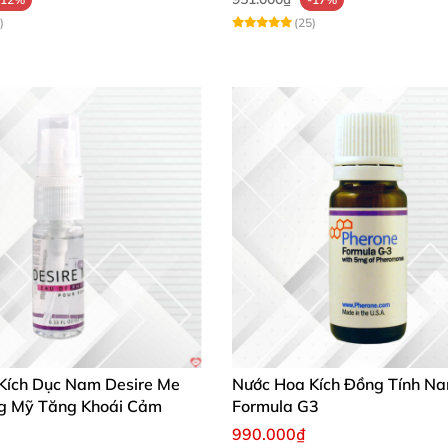
)
(25)
Kích Dục Nam Desire Me
Nước Hoa Kích Đồng Tính N
g Mỹ Tăng Khoái Cảm
Formula G3
990.000₫