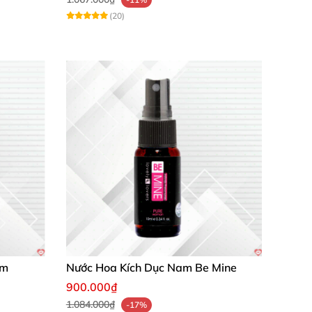
(20)
am
Nước Hoa Kích Dục Nam Be Mine
900.000₫
1.084.000₫
-17%