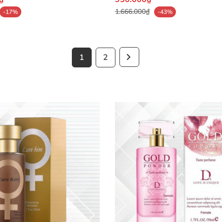
1.666.000₫
-17%
-43%
1
2