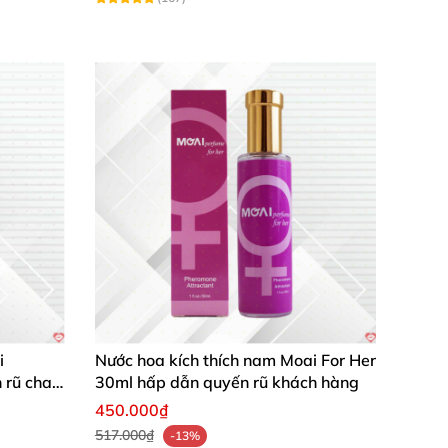
i
Nước hoa kích thích nam Moai For Her
rũ chai
30ml hấp dẫn quyến rũ khách hàng
450.000₫
517.000₫
-13%