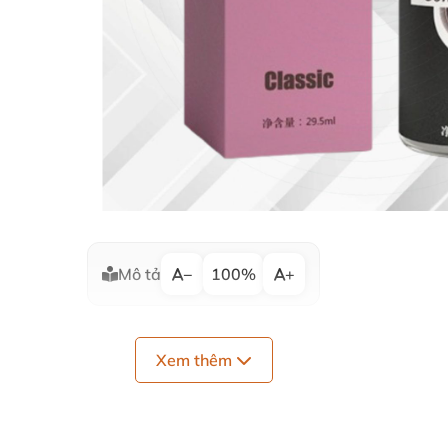
Mô tả
−
100%
+
Xem thêm