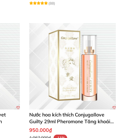
(88)
vet
Nước hoa kích thích Conjugallove
n
Guilty 29ml Pheromone Tăng khoái
cảm Mạnh mẽ
950.000₫
1.067.000₫
-11%