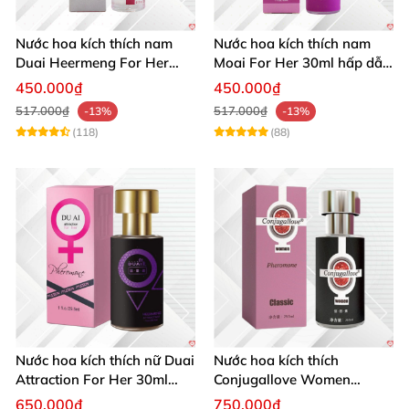
Nước hoa kích thích nam
Nước hoa kích thích nam
Duai Heermeng For Her
Moai For Her 30ml hấp dẫn
mùi quyến rũ chai 29.5ml
quyến rũ khách hàng
450.000₫
450.000₫
517.000₫
517.000₫
-13%
-13%
(118)
(88)
Nước hoa kích thích nữ Duai
Nước hoa kích thích
Attraction For Her 30ml
Conjugallove Women
tăng cường hưng phấn sôi
29.5ml hấp dẫn đam mê
650.000₫
750.000₫