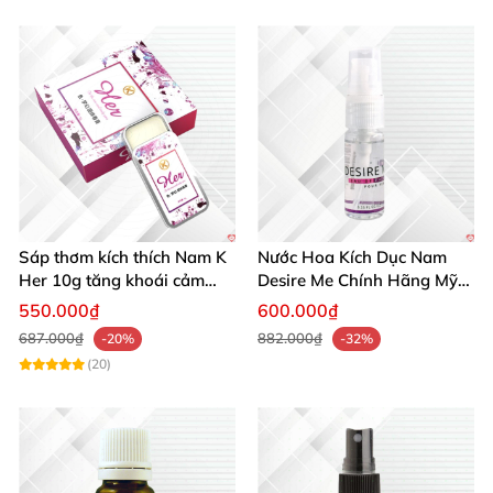
Sáp thơm kích thích Nam K
Nước Hoa Kích Dục Nam
Her 10g tăng khoái cảm
Desire Me Chính Hãng Mỹ
phái mạnh
Tăng Khoái Cảm
550.000₫
600.000₫
687.000₫
882.000₫
-20%
-32%
(20)