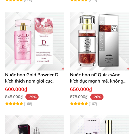
Nước hoa Gold Powder D
Nước hoa nữ QuicksAnd
kích thích nam giới cực
kích dục mạnh mẽ, không
mạnh tăng cường ham
mùi, quyến rũ chàng
600.000₫
650.000₫
muốn
845.000₫
878.000₫
-29%
-26%
(168)
(167)