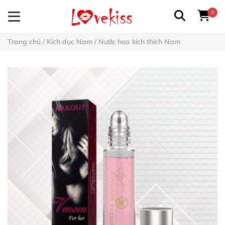
0
Trang chủ
/
Kích dục Nam
/
Nước hoa kích thích Nam