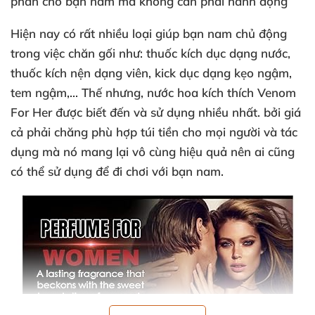
phấn cho bạn nam
mà không cần phải hành động
Hiện nay có
rất nhiều loại giúp bạn nam chủ động
trong việc chăn gối như: thuốc kích dục dạng nước
,
thuốc kích nện dạng viên
, kick dục dạng kẹo ngậm
,
tem ngậm,..
. Thế
nhưng
, nước hoa kích thích Venom
For Her
được biết đến
và sử dụng nhiều nhất
.
bởi giá
cả phải chăng phù hợp túi tiền cho
mọi người
và tác
dụng
mà nó mang lại vô cùng hiệu quả nên ai
cũng
có thể sử dụng
để đi chơi
với bạn nam.