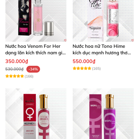
Nước hoa Venom For Her
Nước hoa nữ Tono Hime
dạng lăn kích thích nam giới
kích dục mạnh hương thơm
tăng ham muốn mua ngay
quyến rũ
350.000₫
550.000₫
(165)
530.000₫
-34%
(166)