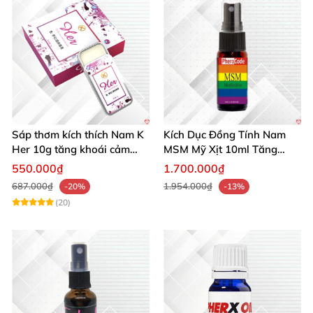
Sáp thơm kích thích Nam K
Kích Dục Đồng Tính Nam
Her 10g tăng khoái cảm
MSM Mỹ Xịt 10ml Tăng
phái mạnh
Ham Muốn Gay
550.000₫
1.700.000₫
687.000₫
1.954.000₫
-20%
-13%
(20)