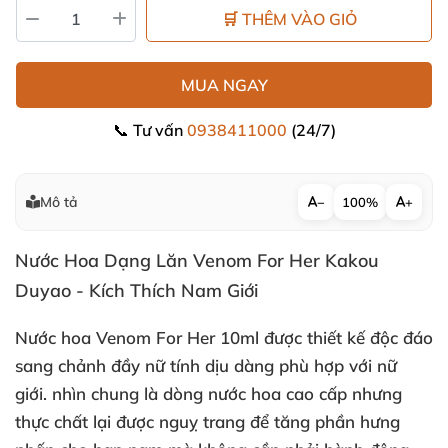
🛒 THÊM VÀO GIỎ
MUA NGAY
📞 Tư vấn
0938411000
(24/7)
Mô tả
−
100%
+
Nước Hoa Dạng Lăn Venom For Her Kakou
Duyao - Kích Thích Nam Giới
Nước hoa Venom For Her 10ml
được thiết kế độc đáo
sang chảnh đầy nữ tính dịu dàng phù hợp
với nữ
giới
. nhìn chung là dòng nước hoa cao cấp
nhưng
thực chất lại
được nguỵ trang
để tăng phần hưng