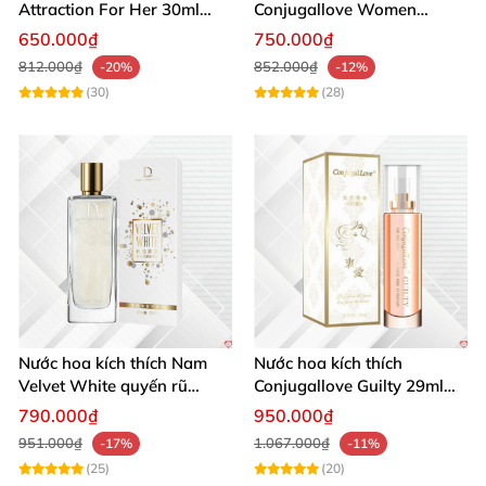
Attraction For Her 30ml
Conjugallove Women
hoa
sẽ giảm đáng kể.
tăng cường hưng phấn sôi
29.5ml hấp dẫn đam mê
650.000₫
750.000₫
động
812.000₫
852.000₫
-20%
-12%
(30)
(28)
Nước hoa kích thích Nam
Nước hoa kích thích
Velvet White quyến rũ
Conjugallove Guilty 29ml
mạnh chai lớn
Pheromone Tăng khoái cảm
790.000₫
950.000₫
Mạnh mẽ
951.000₫
1.067.000₫
-17%
-11%
(25)
(20)