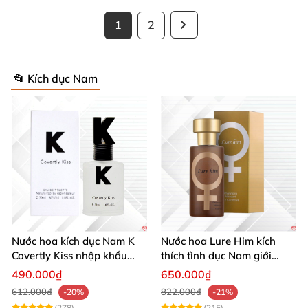
1
2
📂 Kích dục Nam
Nước hoa kích dục Nam K
Nước hoa Lure Him kích
Covertly Kiss nhập khẩu
thích tình dục Nam giới
chính hãng quyến rũ
không mùi loại cực mạnh
490.000₫
650.000₫
612.000₫
822.000₫
-20%
-21%
(278)
(215)