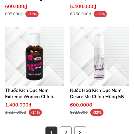
Mạnh Mẽ Tăng Ham Muốn
Giới Nhanh
600.000₫
5.400.000₫
895.000₫
6.750.000₫
-33%
-20%
Thuốc Kích Dục Nam
Nước Hoa Kích Dục Nam
Extreme Women Chính
Desire Me Chính Hãng Mỹ
Hãng Mỹ Tăng Ham Muốn
Tăng Khoái Cảm
1.400.000₫
600.000₫
Ngay
1.627.000₫
882.000₫
-14%
-32%
1
2