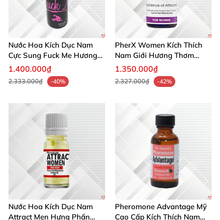
Nước Hoa Kích Dục Nam
PherX Women Kích Thích
Cực Sung Fuck Me Hương
Nam Giới Hương Thơm
Thơm Gợi Tình
Quyến Rũ Độc Quyền
1.400.000₫
1.350.000₫
2.333.000₫
2.327.000₫
-40%
-42%
Nước Hoa Kích Dục Nam
Pheromone Advantage Mỹ
Attract Men Hưng Phấn
Cao Cấp Kích Thích Nam