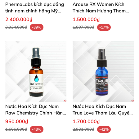
PhermaLabs kích dục đồng
Arouse RX Women Kích
tính nam chính hãng Mỹ
Thích Nam Hương Thơm
tăng hấp dẫn nhanh
Gợi Dục Tự Nhiên
2.400.000₫
1.500.000₫
3.934.000₫
1.807.000₫
-39%
-17%
Nước Hoa Kích Dục Nam
Nước Hoa Kích Dục Nam
Raw Chemistry Chính Hãng
True Love Thơm Lâu Quyến
Mỹ Tăng Ham Muốn
Rũ Hấp Dẫn Mạnh
950.000₫
1.700.000₫
1.666.000₫
2.931.000₫
-43%
-42%