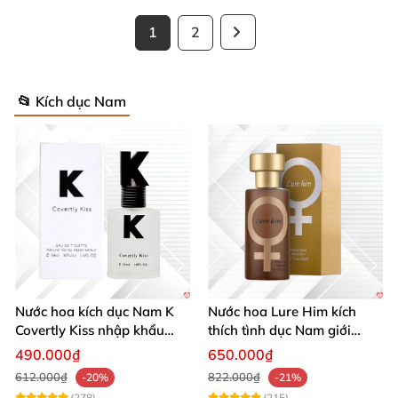
1
2
📂 Kích dục Nam
Nước hoa kích dục Nam K
Nước hoa Lure Him kích
Covertly Kiss nhập khẩu
thích tình dục Nam giới
chính hãng quyến rũ
không mùi loại cực mạnh
490.000₫
650.000₫
612.000₫
822.000₫
-20%
-21%
(278)
(215)