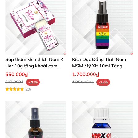
Sáp thơm kích thích Nam K
Kích Dục Đồng Tính Nam
Her 10g tăng khoái cảm
MSM Mỹ Xịt 10ml Tăng
phái mạnh
Ham Muốn Gay
550.000₫
1.700.000₫
687.000₫
1.954.000₫
-20%
-13%
(20)