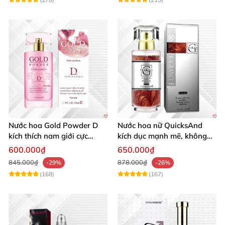
Nước hoa Gold Powder D
Nước hoa nữ QuicksAnd
kích thích nam giới cực
kích dục mạnh mẽ, không
mạnh tăng cường ham
mùi, quyến rũ chàng
600.000₫
650.000₫
muốn
845.000₫
878.000₫
-29%
-26%
(168)
(167)