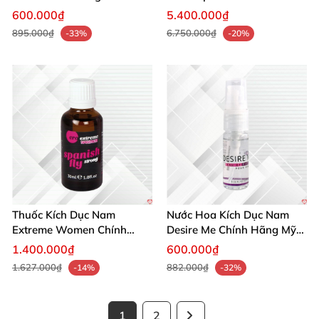
Mạnh Mẽ Tăng Ham Muốn
Giới Nhanh
600.000₫
5.400.000₫
895.000₫
6.750.000₫
-33%
-20%
Thuốc Kích Dục Nam
Nước Hoa Kích Dục Nam
Extreme Women Chính
Desire Me Chính Hãng Mỹ
Hãng Mỹ Tăng Ham Muốn
Tăng Khoái Cảm
1.400.000₫
600.000₫
Ngay
1.627.000₫
882.000₫
-14%
-32%
1
2