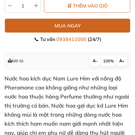
🛒 THÊM VÀO GIỎ
MUA NGAY
📞 Tư vấn
0938411000
(24/7)
Mô tả
−
100%
+
Nước hoa kích dục Nam
Lure Him
với nồng độ
Pheromone cao không giống như
những loại
nước hoa thuộc hàng Perfume thường như ngoài
thị trường có bán
. Nước hoa gợi dục kd Lure Him
không mùi là một trong
những dòng nước hoa
kích thích ham muốn nam giới mạnh nhất
hiện
nay
, giúp chị em phụ nữ dễ dàng thu hút người