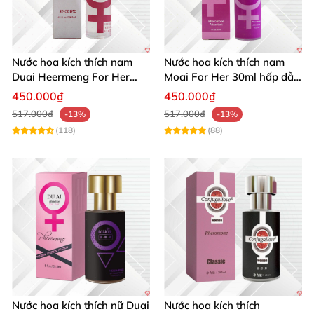
Nước hoa kích thích nam
Nước hoa kích thích nam
Duai Heermeng For Her
Moai For Her 30ml hấp dẫn
mùi quyến rũ chai 29.5ml
quyến rũ khách hàng
450.000₫
450.000₫
517.000₫
517.000₫
-13%
-13%
(118)
(88)
Nước hoa kích thích nữ Duai
Nước hoa kích thích