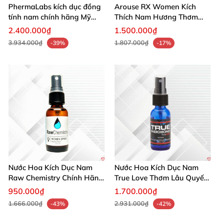
PhermaLabs kích dục đồng
Arouse RX Women Kích
tính nam chính hãng Mỹ
Thích Nam Hương Thơm
tăng hấp dẫn nhanh
Gợi Dục Tự Nhiên
2.400.000₫
1.500.000₫
3.934.000₫
1.807.000₫
-39%
-17%
Nước Hoa Kích Dục Nam
Nước Hoa Kích Dục Nam
Raw Chemistry Chính Hãng
True Love Thơm Lâu Quyến
Mỹ Tăng Ham Muốn
Rũ Hấp Dẫn Mạnh
950.000₫
1.700.000₫
1.666.000₫
2.931.000₫
-43%
-42%