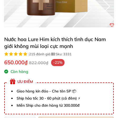
Nước hoa Lure Him kích thích tình dục Nam
giới không mùi loại cực mạnh
|
215 đánh giá
|
Sku:
3331
650.000₫
822.000₫
-21%
Còn hàng
ƯU ĐIỂM
Giao hàng kín đáo - Che tên SP 📦
Ship hỏa tốc 30 - 60 phút (cả đêm) ⚡
Miễn Ship cho đơn hàng từ 300.000đ