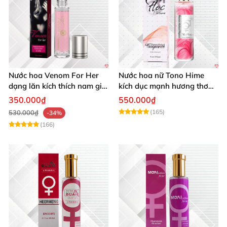
Nước hoa Venom For Her
Nước hoa nữ Tono Hime
dạng lăn kích thích nam giới
kích dục mạnh hương thơm
tăng ham muốn mua ngay
quyến rũ
350.000₫
550.000₫
(165)
530.000₫
-34%
(166)