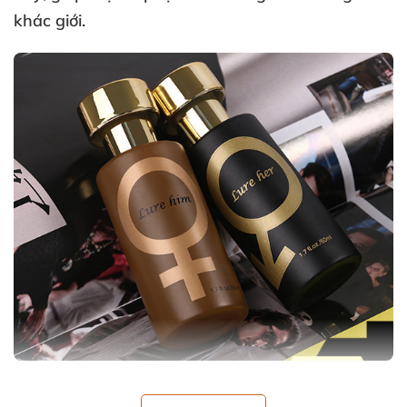
khác giới.
Nước hoa Lure Him
sẽ giúp nữ giới tỏa ra pheromone