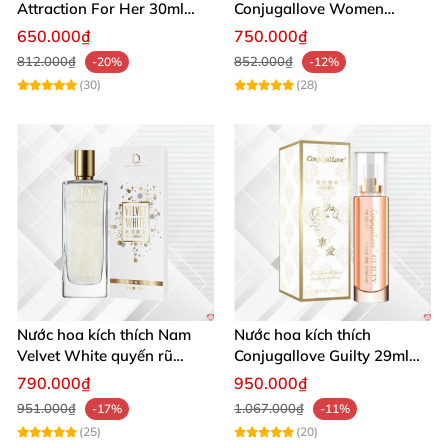
Attraction For Her 30ml
Conjugallove Women
tăng cường hưng phấn sôi
29.5ml hấp dẫn đam mê
650.000₫
750.000₫
động
812.000₫
852.000₫
-20%
-12%
(30)
(28)
Nước hoa kích thích Nam
Nước hoa kích thích
Velvet White quyến rũ
Conjugallove Guilty 29ml
mạnh chai lớn
Pheromone Tăng khoái cảm
790.000₫
950.000₫
Mạnh mẽ
951.000₫
1.067.000₫
-17%
-11%
(25)
(20)