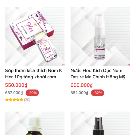
Sáp thơm kích thích Nam K
Nước Hoa Kích Dục Nam
Her 10g tăng khoái cảm
Desire Me Chính Hãng Mỹ
phái mạnh
Tăng Khoái Cảm
550.000₫
600.000₫
687.000₫
882.000₫
-20%
-32%
(20)