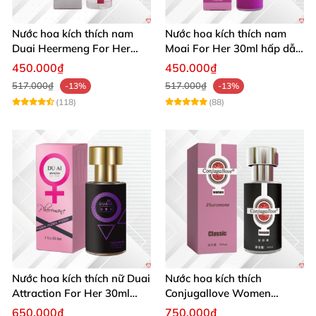
Nước hoa kích thích nam
Nước hoa kích thích nam
Duai Heermeng For Her
Moai For Her 30ml hấp dẫn
mùi quyến rũ chai 29.5ml
quyến rũ khách hàng
450.000₫
450.000₫
517.000₫
517.000₫
-13%
-13%
(118)
(88)
Nước hoa kích thích nữ Duai
Nước hoa kích thích
Attraction For Her 30ml
Conjugallove Women
tăng cường hưng phấn sôi
29.5ml hấp dẫn đam mê
650.000₫
750.000₫