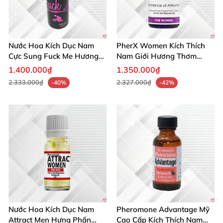
Nước Hoa Kích Dục Nam
PherX Women Kích Thích
Cực Sung Fuck Me Hương
Nam Giới Hương Thơm
Thơm Gợi Tình
Quyến Rũ Độc Quyền
1.400.000₫
1.350.000₫
2.333.000₫
2.327.000₫
-40%
-42%
Nước Hoa Kích Dục Nam
Pheromone Advantage Mỹ
Attract Men Hưng Phấn
Cao Cấp Kích Thích Nam