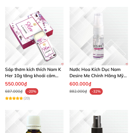
Sáp thơm kích thích Nam K
Nước Hoa Kích Dục Nam
Her 10g tăng khoái cảm
Desire Me Chính Hãng Mỹ
phái mạnh
Tăng Khoái Cảm
550.000₫
600.000₫
687.000₫
882.000₫
-20%
-32%
(20)