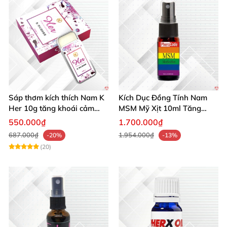
Sáp thơm kích thích Nam K
Kích Dục Đồng Tính Nam
Her 10g tăng khoái cảm
MSM Mỹ Xịt 10ml Tăng
phái mạnh
Ham Muốn Gay
550.000₫
1.700.000₫
687.000₫
1.954.000₫
-20%
-13%
(20)