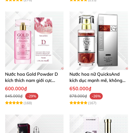
Nước hoa Gold Powder D
Nước hoa nữ QuicksAnd
kích thích nam giới cực
kích dục mạnh mẽ, không
mạnh tăng cường ham
mùi, quyến rũ chàng
600.000₫
650.000₫
muốn
845.000₫
878.000₫
-29%
-26%
(168)
(167)