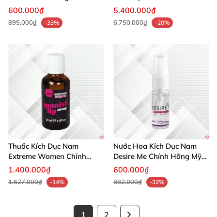
Mạnh Mẽ Tăng Ham Muốn
Giới Nhanh
600.000₫
5.400.000₫
895.000₫
6.750.000₫
-33%
-20%
Thuốc Kích Dục Nam
Nước Hoa Kích Dục Nam
Extreme Women Chính
Desire Me Chính Hãng Mỹ
Hãng Mỹ Tăng Ham Muốn
Tăng Khoái Cảm
1.400.000₫
600.000₫
Ngay
1.627.000₫
882.000₫
-14%
-32%
1
2