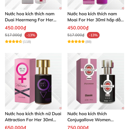
Nước hoa kích thích nam
Nước hoa kích thích nam
Duai Heermeng For Her
Moai For Her 30ml hấp dẫn
mùi quyến rũ chai 29.5ml
quyến rũ khách hàng
450.000₫
450.000₫
517.000₫
517.000₫
-13%
-13%
(118)
(88)
Nước hoa kích thích nữ Duai
Nước hoa kích thích
Attraction For Her 30ml
Conjugallove Women
tăng cường hưng phấn sôi
29.5ml hấp dẫn đam mê
650.000₫
750.000₫