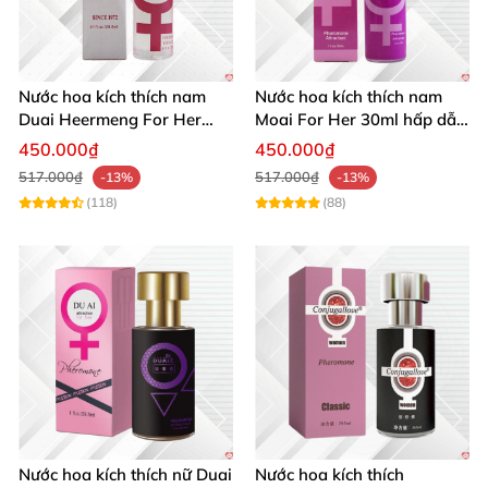
Nước hoa kích thích nam
Nước hoa kích thích nam
Duai Heermeng For Her
Moai For Her 30ml hấp dẫn
mùi quyến rũ chai 29.5ml
quyến rũ khách hàng
450.000₫
450.000₫
517.000₫
517.000₫
-13%
-13%
(118)
(88)
Nước hoa kích thích nữ Duai
Nước hoa kích thích