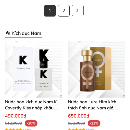
1
2
📂 Kích dục Nam
Nước hoa kích dục Nam K
Nước hoa Lure Him kích
Covertly Kiss nhập khẩu
thích tình dục Nam giới
chính hãng quyến rũ
không mùi loại cực mạnh
490.000₫
650.000₫
612.000₫
822.000₫
-20%
-21%
(278)
(215)