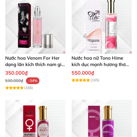
Nước hoa Venom For Her
Nước hoa nữ Tono Hime
dạng lăn kích thích nam giới
kích dục mạnh hương thơm
tăng ham muốn mua ngay
quyến rũ
350.000₫
550.000₫
(165)
530.000₫
-34%
(166)