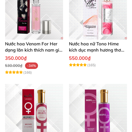
Nước hoa Venom For Her
Nước hoa nữ Tono Hime
dạng lăn kích thích nam giới
kích dục mạnh hương thơm
tăng ham muốn mua ngay
quyến rũ
350.000₫
550.000₫
(165)
530.000₫
-34%
(166)