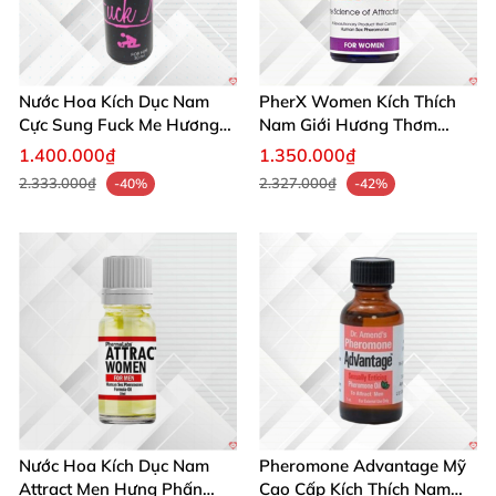
Nước Hoa Kích Dục Nam
PherX Women Kích Thích
Cực Sung Fuck Me Hương
Nam Giới Hương Thơm
Thơm Gợi Tình
Quyến Rũ Độc Quyền
1.400.000₫
1.350.000₫
2.333.000₫
2.327.000₫
-40%
-42%
Nước Hoa Kích Dục Nam
Pheromone Advantage Mỹ
Attract Men Hưng Phấn
Cao Cấp Kích Thích Nam