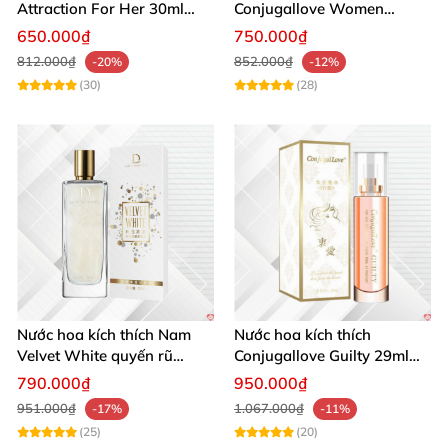
Attraction For Her 30ml
Conjugallove Women
tăng cường hưng phấn sôi
29.5ml hấp dẫn đam mê
650.000₫
750.000₫
động
812.000₫
852.000₫
-20%
-12%
(30)
(28)
Nước hoa kích thích Nam
Nước hoa kích thích
Velvet White quyến rũ
Conjugallove Guilty 29ml
mạnh chai lớn
Pheromone Tăng khoái cảm
790.000₫
950.000₫
Mạnh mẽ
951.000₫
1.067.000₫
-17%
-11%
(25)
(20)