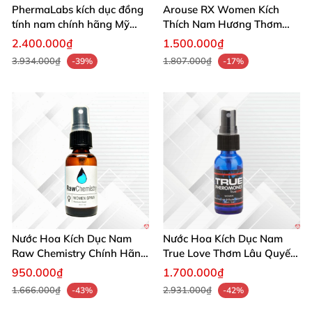
PhermaLabs kích dục đồng
Arouse RX Women Kích
tính nam chính hãng Mỹ
Thích Nam Hương Thơm
tăng hấp dẫn nhanh
Gợi Dục Tự Nhiên
2.400.000₫
1.500.000₫
3.934.000₫
1.807.000₫
-39%
-17%
Nước Hoa Kích Dục Nam
Nước Hoa Kích Dục Nam
Raw Chemistry Chính Hãng
True Love Thơm Lâu Quyến
Mỹ Tăng Ham Muốn
Rũ Hấp Dẫn Mạnh
950.000₫
1.700.000₫
1.666.000₫
2.931.000₫
-43%
-42%