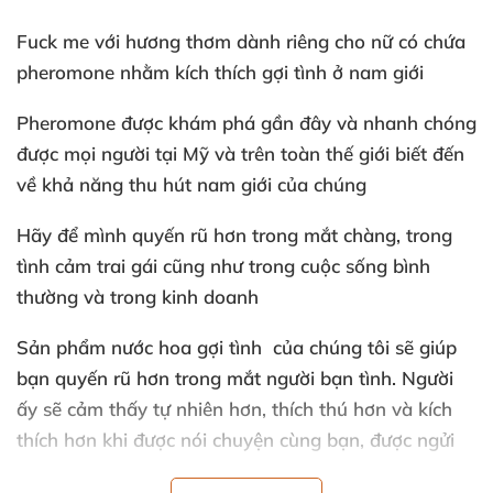
Fuck me
với hương thơm dành
riêng cho nữ có chứa
pheromone
nhằm kích thích gợi tình ở nam giới
Pheromone
được khám phá gần đây
và nhanh chóng
được
mọi người tại Mỹ
và trên toàn thế giới biết đến
về khả năng thu hút nam giới
của chúng
Hãy
để mình quyến rũ hơn trong mắt chàng
, trong
tình cảm trai gái
cũng như trong cuộc sống bình
thường
và trong kinh doanh
Sản phẩm nước hoa gợi tình
của chúng tôi
sẽ giúp
bạn quyến rũ hơn trong mắt người bạn tình
. Người
ấy
sẽ cảm thấy tự nhiên hơn
, thích thú hơn
và kích
thích hơn khi
được nói chuyện cùng bạn
,
được ngửi
mùi hương quyến rũ tỏa ra từ bạn