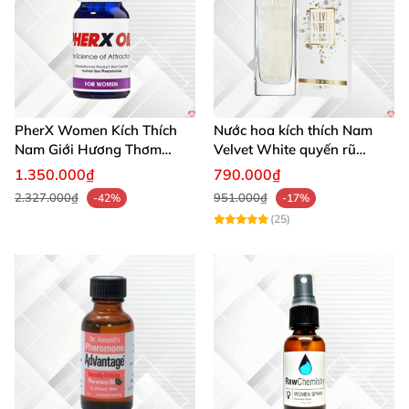
PherX Women Kích Thích
Nước hoa kích thích Nam
Nam Giới Hương Thơm
Velvet White quyến rũ
Quyến Rũ Độc Quyền
mạnh chai lớn
1.350.000₫
790.000₫
2.327.000₫
951.000₫
-42%
-17%
(25)