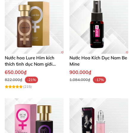
Nước hoa Lure Him kích
Nước Hoa Kích Dục Nam Be
thích tình dục Nam giới
Mine
không mùi loại cực mạnh
650.000₫
900.000₫
822.000₫
1.084.000₫
-21%
-17%
(215)