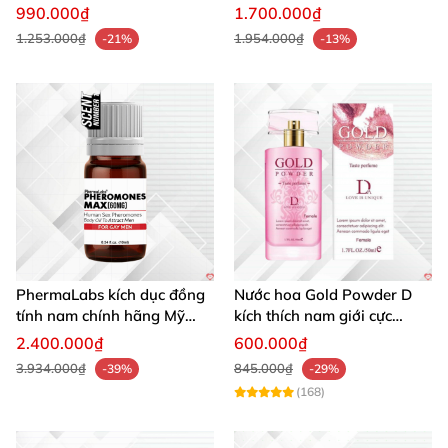
Ham Muốn Gay
990.000₫
1.700.000₫
1.253.000₫
1.954.000₫
-21%
-13%
PhermaLabs kích dục đồng
Nước hoa Gold Powder D
tính nam chính hãng Mỹ
kích thích nam giới cực
tăng hấp dẫn nhanh
mạnh tăng cường ham
2.400.000₫
600.000₫
muốn
3.934.000₫
845.000₫
-39%
-29%
(168)