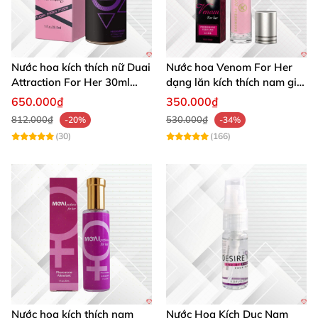
Nước hoa kích thích nữ Duai
Nước hoa Venom For Her
Attraction For Her 30ml
dạng lăn kích thích nam giới
tăng cường hưng phấn sôi
tăng ham muốn mua ngay
650.000₫
350.000₫
động
812.000₫
530.000₫
-20%
-34%
(30)
(166)
Nước hoa kích thích nam
Nước Hoa Kích Dục Nam