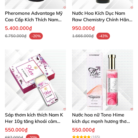
Pheromone Advantage Mỹ
Nước Hoa Kích Dục Nam
Cao Cấp Kích Thích Nam
Raw Chemistry Chính Hãng
Giới Nhanh
Mỹ Tăng Ham Muốn
5.400.000₫
950.000₫
6.750.000₫
1.666.000₫
-20%
-43%
Sáp thơm kích thích Nam K
Nước hoa nữ Tono Hime
Her 10g tăng khoái cảm
kích dục mạnh hương thơm
phái mạnh
quyến rũ
550.000₫
550.000₫
(165)
687.000₫
-20%