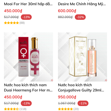
Moai For Her 30ml hấp dẫn
Desire Me Chính Hãng Mỹ
quyến rũ khách hàng
Tăng Khoái Cảm
450.000₫
600.000₫
517.000₫
882.000₫
-13%
-32%
(88)
Nước hoa kích thích nam
Nước hoa kích thích
Duai Heermeng For Her mùi
Conjugallove Guilty 29ml
quyến rũ chai 29.5ml
Pheromone Tăng khoái cảm
450.000₫
950.000₫
Mạnh mẽ
517.000₫
1.067.000₫
-13%
-11%
(118)
(20)