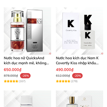
Nước hoa nữ QuicksAnd
Nước hoa kích dục Nam K
kích dục mạnh mẽ, không
Covertly Kiss nhập khẩu
mùi, quyến rũ chàng
chính hãng quyến rũ
650.000₫
490.000₫
878.000₫
612.000₫
-26%
-20%
(167)
(278)