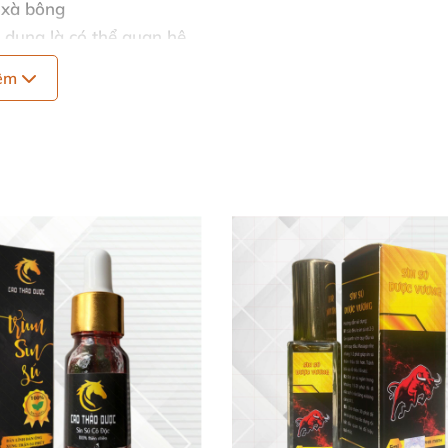
g xà bông
c dụng là
có thể quan hệ
hêm