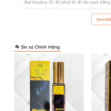
- Đợi khoảng 15-20 phút
thì đi rửa sạch bằn
- Chờ thêm 20p
để nước sìn sú X phát huy tá
Xem t
📂 Sìn sú Chính Hãng