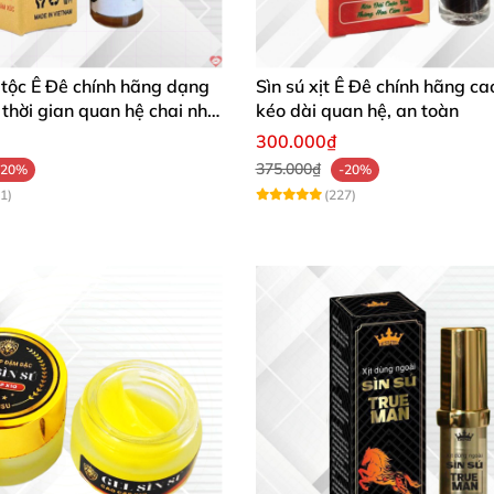
 tộc Ê Đê chính hãng dạng
Sìn sú xịt Ê Đê chính hãng ca
i thời gian quan hệ chai nhỏ
kéo dài quan hệ, an toàn
300.000₫
375.000₫
-20%
-20%
1)
(227)