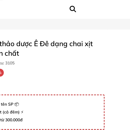
 thảo dược Ê Đê dạng chai xịt
n chất
ku:
3105
%
 tên SP 📦
út (cả đêm) ⚡
 từ 300.000đ