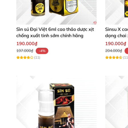
Sìn sú Đại Việt 6ml cao thảo dược xịt
Sinsu X ca
chống xuất tinh sớm chính hãng
dạng chai 
190.000₫
190.000₫
197.000₫
204.000₫
-4%
(11)
(11