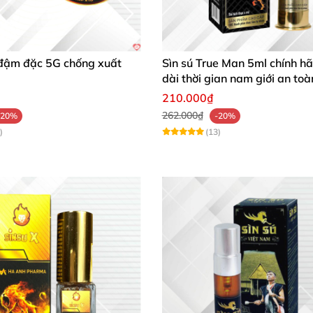
 đậm đặc 5G chống xuất
Sìn sú True Man 5ml chính h
dài thời gian nam giới an toà
210.000₫
262.000₫
-20%
-20%
)
(13)