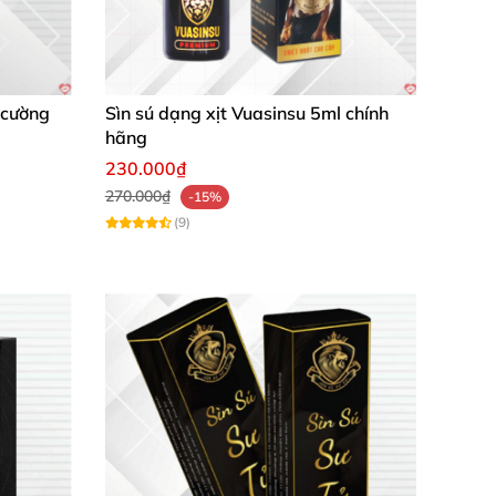
 cường
Sìn sú dạng xịt Vuasinsu 5ml chính
hãng
230.000₫
270.000₫
-15%
(9)