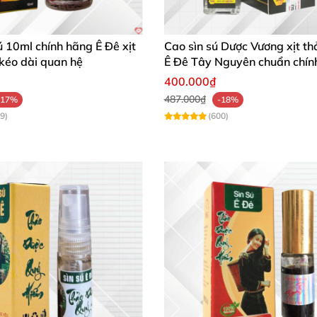
 3ml có dùng 20 lần.
ê Việt Nam
ú 10ml chính hãng Ê Đê xịt
Cao sìn sú Dược Vương xịt th
kéo dài quan hệ
Ê Đê Tây Nguyên chuẩn chín
được bôi lên da
kích thích
400.000₫
487.000₫
-17%
-18%
u
9)
(600)
tiểu