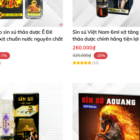
o sìn sú thảo dược Ê Đê
Sìn sú Việt Nam 6ml xịt tăng
xịt chuẩn nước nguyên chất
thảo dược chính hãng tiện lợi
260.000₫
325.000₫
-7%
-20%
)
(10)