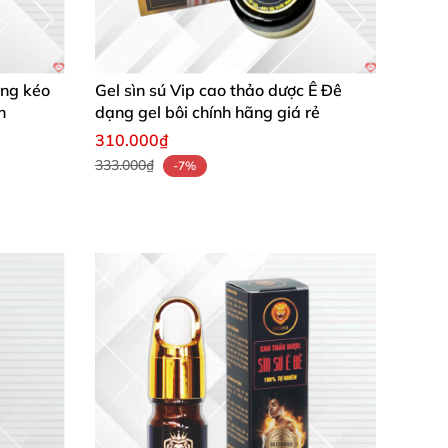
ãng kéo
Gel sìn sú Vip cao thảo dược Ê Đê
n
dạng gel bôi chính hãng giá rẻ
310.000₫
333.000₫
-7%