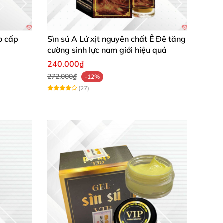
o cấp
Sìn sú A Lử xịt nguyên chất Ê Đê tăng
cường sinh lực nam giới hiệu quả
240.000₫
272.000₫
-12%
(27)