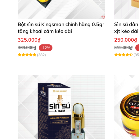
Bột sìn sú Kingsman chính hãng 0.5gr
Sìn sú dân
tăng khoái cảm kéo dài
xịt kéo dà
5ml
325.000₫
250.000₫
369.000₫
312.000₫
-12%
(382)
(35