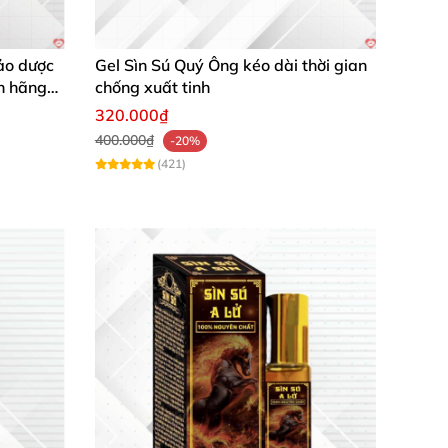
ảo dược
Gel Sìn Sú Quý Ông kéo dài thời gian
h hãng
chống xuất tinh
320.000₫
400.000₫
-20%
(421)