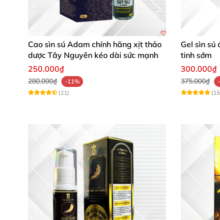
Cao sìn sú Adam chính hãng xịt thảo
Gel sìn sú
dược Tây Nguyên kéo dài sức mạnh
tinh sớm
250.000₫
300.000₫
280.000₫
375.000₫
-11%
(21)
(15