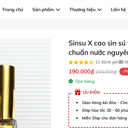
Trang chủ
Sản phẩm
Thương hiệu
Liên hệ
Sinsu X cao sìn sú
chuẩn nước nguyê
|
11 đánh giá
|
S
190.000₫
204.000₫
-7
Còn hàng
ƯU ĐIỂM
Giao hàng kín đáo - Che
Ship hỏa tốc 30 - 60 ph
Miễn Ship cho đơn hàng