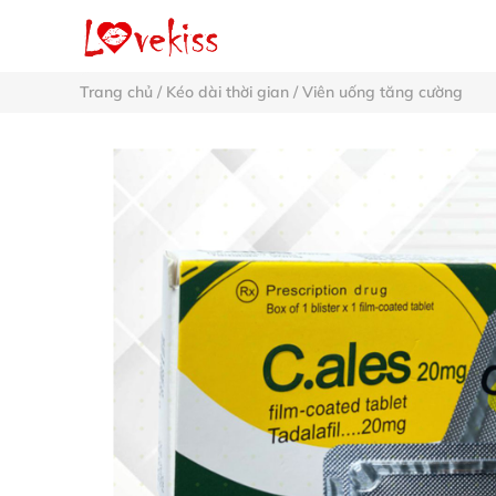
Trang chủ
/
Kéo dài thời gian
/
Viên uống tăng cường