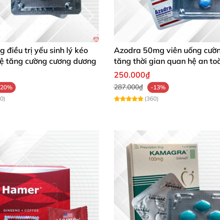
 điều trị yếu sinh lý kéo
Azodra 50mg viên uống cườ
hệ tăng cường cương dương
tăng thời gian quan hệ an to
250.000₫
287.000₫
-20%
-13%
0)
(360)