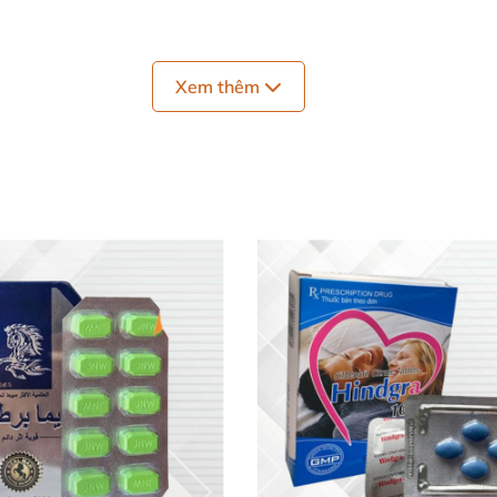
 thiết
. Không dùng hơn 1 viên mỗi ngày.
Xem thêm
nh sáng mạnh.