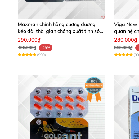
Maxman chính hãng cương dương
Viga New 
kéo dài thời gian chống xuất tinh sớm
quan hệ ch
hộp 10 viên
viên
290.000₫
280.000₫
406.000₫
350.000₫
-29%
(999)
(99