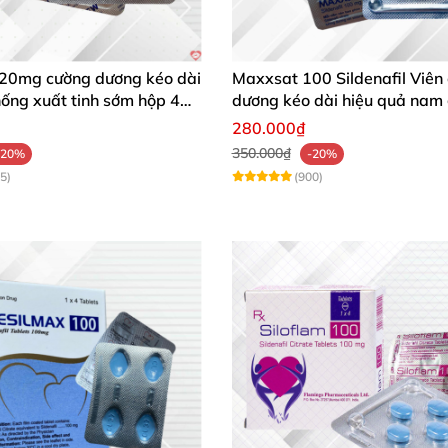
20mg cường dương kéo dài
Maxxsat 100 Sildenafil Viên
ống xuất tinh sớm hộp 4
dương kéo dài hiệu quả nam 
280.000₫
350.000₫
-20%
-20%
5)
(900)