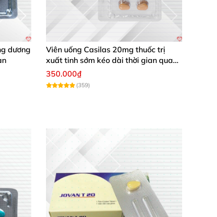
ng dương
Viên uống Casilas 20mg thuốc trị
àn
xuất tinh sớm kéo dài thời gian quan
hệ
350.000₫
(359)