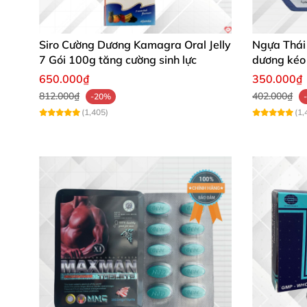
Siro Cường Dương Kamagra Oral Jelly
Ngựa Thái
7 Gói 100g tăng cường sinh lực
dương kéo 
10 viên
650.000₫
350.000₫
812.000₫
402.000₫
-20%
(1,405)
(1,