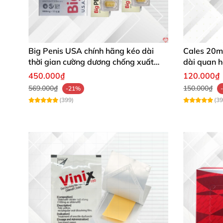
Big Penis USA chính hãng kéo dài
Cales 20mg
thời gian cường dương chống xuất
dài quan 
tinh sớm hộp 12 viên
450.000₫
120.000₫
569.000₫
150.000₫
-21%
(399)
(39