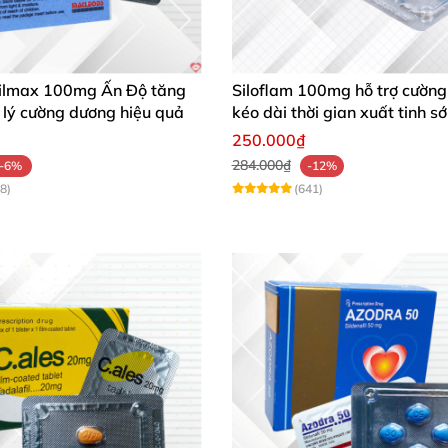
ilmax 100mg Ấn Độ tăng
Siloflam 100mg hỗ trợ cườn
 lý cường dương hiệu quả
kéo dài thời gian xuất tinh 
giới
250.000₫
284.000₫
-6%
-12%
8)
(641)