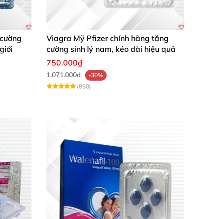
 cường
Viagra Mỹ Pfizer chính hãng tăng
giới
cường sinh lý nam, kéo dài hiệu quả
750.000₫
1.071.000₫
-30%
(850)