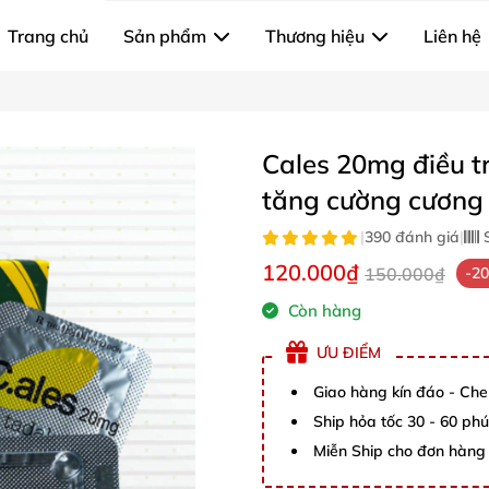
Trang chủ
Sản phẩm
Thương hiệu
Liên hệ
Cales 20mg điều tr
tăng cường cương
|
390 đánh giá
|
S
120.000₫
150.000₫
-2
Còn hàng
ƯU ĐIỂM
Giao hàng kín đáo - Che
Ship hỏa tốc 30 - 60 ph
Miễn Ship cho đơn hàng