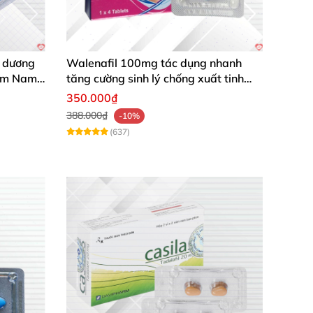
g dương
Walenafil 100mg tác dụng nhanh
sớm Nam
tăng cường sinh lý chống xuất tinh
sớm
350.000₫
388.000₫
-10%
(637)