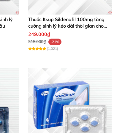
inh lý
Thuốc Itsup Sildenafil 100mg tăng
âu
cường sinh lý kéo dài thời gian cho
nam
249.000₫
315.000₫
-21%
(1,021)