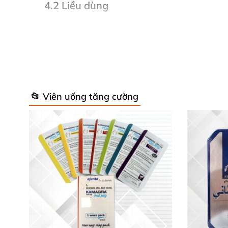
4.2
Liều dùng
Liều thông thường là mỗi lần 1 viên khi cần
Bảo quản
Nơi khô mát
, nhiệt độ dưới 30
0
C
, tránh á
📂 Viên uống tăng cường
Để thuốc xa tầm tay trẻ em.