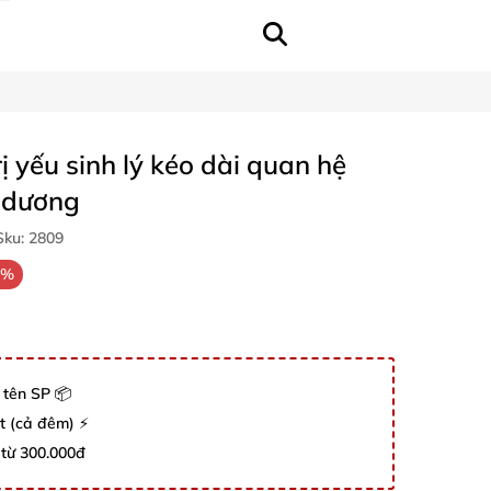
ị yếu sinh lý kéo dài quan hệ
 dương
ku:
2809
0%
 tên SP 📦
út (cả đêm) ⚡
 từ 300.000đ