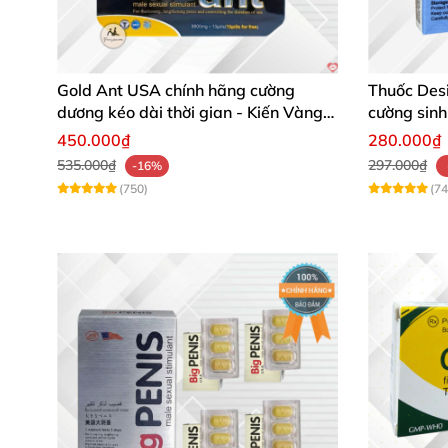
Gold Ant USA chính hãng cường
Thuốc Des
dương kéo dài thời gian - Kiến Vàng
cường sinh
Đen Tây Tạng
450.000₫
280.000₫
535.000₫
297.000₫
-16%
(750)
(74