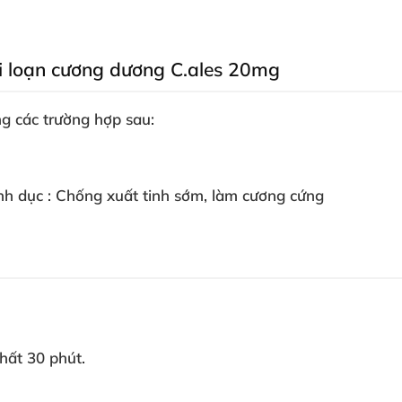
rối loạn cương dương C.ales 20mg
ong
các trường hợp sau:
nh dục : Chống xuất tinh sớm
, làm cương cứng
hất 30 phút.