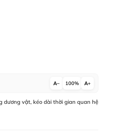
−
100%
+
ng dương vật
, kéo dài thời gian quan hệ