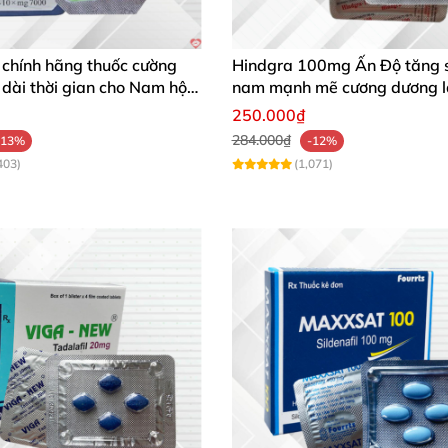
 chính hãng thuốc cường
Hindgra 100mg Ấn Độ tăng s
dài thời gian cho Nam hộp
nam mạnh mẽ cương dương l
250.000₫
284.000₫
-13%
-12%
403)
(1,071)