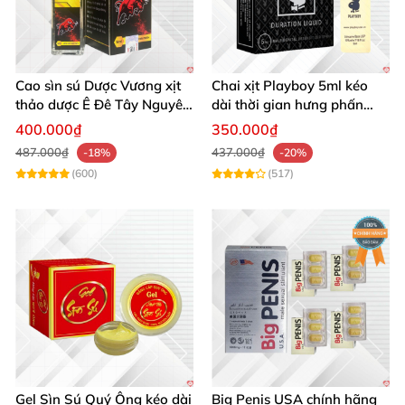
Cao sìn sú Dược Vương xịt
Chai xịt Playboy 5ml kéo
thảo dược Ê Đê Tây Nguyên
dài thời gian hưng phấn
chuẩn chính hãng kích thích
mạnh mẽ
400.000₫
350.000₫
487.000₫
437.000₫
-18%
-20%
(600)
(517)
Gel Sìn Sú Quý Ông kéo dài
Big Penis USA chính hãng