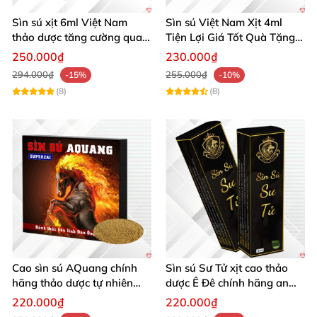
Sìn sú xịt 6ml Việt Nam
Sìn sú Việt Nam Xịt 4ml
thảo dược tăng cường quan
Tiện Lợi Giá Tốt Quà Tặng
hệ
Sức Khỏe
250.000₫
230.000₫
294.000₫
255.000₫
-15%
-10%
(8)
(8)
Cao sìn sú AQuang chính
Sìn sú Sư Tử xịt cao thảo
hãng thảo dược tự nhiên
dược Ê Đê chính hãng an
kéo dài thời gian quan hệ
toàn giá tốt
220.000₫
220.000₫