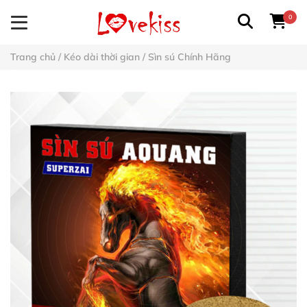
0
Trang chủ
/
Kéo dài thời gian
/
Sìn sú Chính Hãng