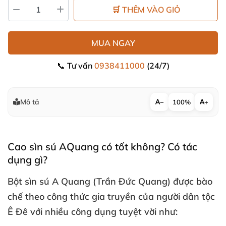
🛒 THÊM VÀO GIỎ
MUA NGAY
📞 Tư vấn
0938411000
(24/7)
Mô tả
−
100%
+
Cao sìn sú AQuang có tốt không
? Có tác
dụng gì?
Bột sìn sú A Quang (Trần Đức Quang)
được bào
chế theo công thức gia truyền
của người dân tộc
Ê Đê
với nhiều công dụng tuyệt vời như: