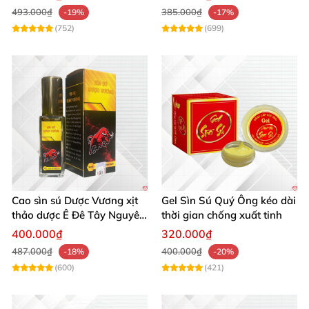
0.5g
. Ngoài ra
, chúng tôi còn nhiều loại chai xịt trị xts
493.000₫
385.000₫
-19%
-17%
chính hãng giá rẻ khác.
(752)
(699)
Cao sìn sú Dược Vương xịt
Gel Sìn Sú Quý Ông kéo dài
thảo dược Ê Đê Tây Nguyên
thời gian chống xuất tinh
chuẩn chính hãng kích thích
400.000₫
320.000₫
487.000₫
400.000₫
-18%
-20%
(600)
(421)