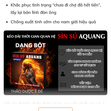
Khắc phục tình trạng “chưa đi chợ
đã hết tiền”
,
lấy lại bản lĩnh đàn ông
Chống xuất tinh sớm cho nam giới hiệu quả
Với
các thành phần thảo dược nguyên chất
, sìn sú A
Quảng là một trong
những sản phẩm tuyệt vời
để