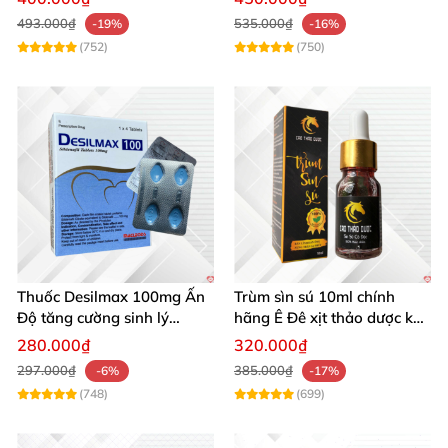
Tạng
493.000₫
535.000₫
-19%
-16%
(752)
(750)
Thuốc Desilmax 100mg Ấn
Trùm sìn sú 10ml chính
Độ tăng cường sinh lý
hãng Ê Đê xịt thảo dược kéo
cường dương hiệu quả
dài quan hệ
280.000₫
320.000₫
297.000₫
385.000₫
-6%
-17%
(748)
(699)