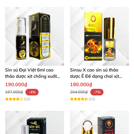
Sìn sú Đại Việt 6ml cao
Sinsu X cao sìn sú thảo
thảo dược xịt chống xuất
dược Ê Đê dạng chai xịt
tinh sớm chính hãng
chuẩn nước nguyên chất
190.000₫
190.000₫
197.000₫
204.000₫
-4%
-7%
(11)
(11)