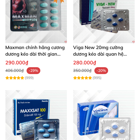
Maxman chính hãng cương
Viga New 20mg cường
dương kéo dài thời gian
dương kéo dài quan hệ
chống xuất tinh sớm hộp 10
chống xuất tinh sớm hộp 4
290.000₫
280.000₫
viên
viên
406.000₫
350.000₫
-29%
-20%
(999)
(995)