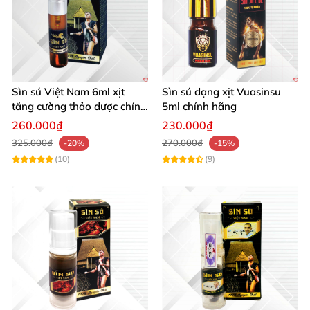
Sìn sú Việt Nam 6ml xịt
Sìn sú dạng xịt Vuasinsu
tăng cường thảo dược chính
5ml chính hãng
hãng tiện lợi
260.000₫
230.000₫
325.000₫
270.000₫
-20%
-15%
(10)
(9)