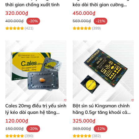
thời gian chống xuất tinh
kéo dài thời gian cường
dương chống xuất tinh sớm
320.000₫
450.000₫
hộp 12 viên
400.000₫
569.000₫
-20%
-21%
(421)
(399)
Cales 20mg điều trị yếu sinh
Bột sìn sú Kingsman chính
lý kéo dài quan hệ tăng
hãng 0.5gr tăng khoái cảm
cường cương dương
kéo dài
120.000₫
325.000₫
150.000₫
369.000₫
-20%
-12%
(390)
(382)