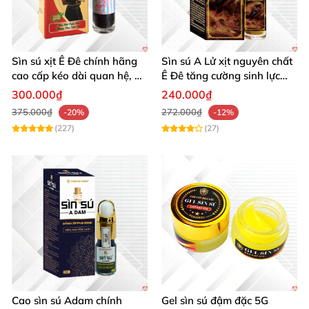
Sìn sú xịt Ê Đê chính hãng
Sìn sú A Lử xịt nguyên chất
cao cấp kéo dài quan hệ, an
Ê Đê tăng cường sinh lực
toàn
nam giới hiệu quả
300.000₫
240.000₫
375.000₫
272.000₫
-20%
-12%
(227)
(27)
Cao sìn sú Adam chính
Gel sìn sú đậm đặc 5G