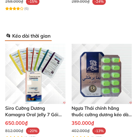
258.000₫
289.000₫
-15%
-24%
(6)
📂 Kéo dài thời gian
Siro Cường Dương
Ngựa Thái chính hãng
Kamagra Oral Jelly 7 Gói
thuốc cường dương kéo dài
100g tăng cường sinh lực
thời gian cho Nam hộp 10
650.000₫
350.000₫
viên
812.000₫
402.000₫
-20%
-13%