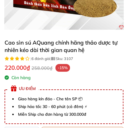
Cao sìn sú AQuang chính hãng thảo dược tự
nhiên kéo dài thời gian quan hệ
|
6 đánh giá
|
Sku:
3107
220.000₫
258.000₫
-15%
Còn hàng
ƯU ĐIỂM
Giao hàng kín đáo - Che tên SP 📦
Ship hỏa tốc 30 - 60 phút (cả đêm) ⚡
Miễn Ship cho đơn hàng từ 300.000đ