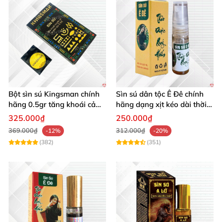
Bột sìn sú Kingsman chính
Sìn sú dân tộc Ê Đê chính
hãng 0.5gr tăng khoái cảm
hãng dạng xịt kéo dài thời
kéo dài
gian quan hệ chai nhỏ 5ml
325.000₫
250.000₫
369.000₫
312.000₫
-12%
-20%
(382)
(351)