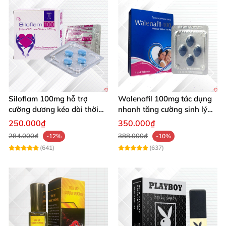
Siloflam 100mg hỗ trợ
Walenafil 100mg tác dụng
cường dương kéo dài thời
nhanh tăng cường sinh lý
gian xuất tinh sớm Nam giới
chống xuất tinh sớm
250.000₫
350.000₫
284.000₫
388.000₫
-12%
-10%
(641)
(637)