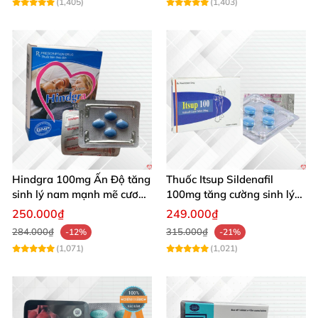
(1,405)
(1,403)
Hindgra 100mg Ấn Độ tăng
Thuốc Itsup Sildenafil
sinh lý nam mạnh mẽ cương
100mg tăng cường sinh lý
dương lâu
kéo dài thời gian cho nam
250.000₫
249.000₫
284.000₫
315.000₫
-12%
-21%
(1,071)
(1,021)