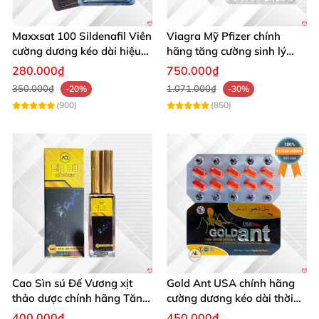
Maxxsat 100 Sildenafil Viên
Viagra Mỹ Pfizer chính
cường dương kéo dài hiệu
hãng tăng cường sinh lý
quả nam giới
nam, kéo dài hiệu quả
280.000₫
750.000₫
350.000₫
1.071.000₫
-20%
-30%
(900)
(850)
Cao Sìn sú Đế Vương xịt
Gold Ant USA chính hãng
thảo dược chính hãng Tăng
cường dương kéo dài thời
cường sinh lực tốt
gian - Kiến Vàng Đen Tây
400.000₫
450.000₫