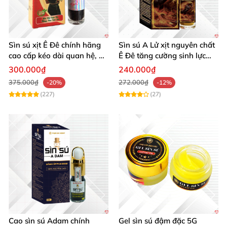
Sìn sú xịt Ê Đê chính hãng
Sìn sú A Lử xịt nguyên chất
cao cấp kéo dài quan hệ, an
Ê Đê tăng cường sinh lực
toàn
nam giới hiệu quả
300.000₫
240.000₫
375.000₫
272.000₫
-20%
-12%
(227)
(27)
Cao sìn sú Adam chính
Gel sìn sú đậm đặc 5G