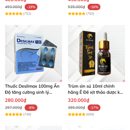
Tạng
493.000₫
535.000₫
-19%
-16%
(752)
(750)
Thuốc Desilmax 100mg Ấn
Trùm sìn sú 10ml chính
Độ tăng cường sinh lý
hãng Ê Đê xịt thảo dược kéo
cường dương hiệu quả
dài quan hệ
280.000₫
320.000₫
297.000₫
385.000₫
-6%
-17%
(748)
(699)