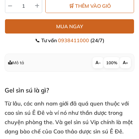
🛒 THÊM VÀO GIỎ
MUA NGAY
📞 Tư vấn
0938411000
(24/7)
Mô tả
−
100%
+
Gel sìn sú là gì?
Từ lâu
,
các anh nam giới
đã
quá quen thuộc
với
cao sìn sú Ê Đê
và ví nó như thần dược trong
chuyện phòng the
. Và gel sìn sú Vip chính là một
dạng bào chế
của Cao thảo dược sìn sú Ê Đê.