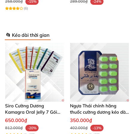
258.000₫
289.000₫
-15%
-24%
(6)
📂 Kéo dài thời gian
Siro Cường Dương
Ngựa Thái chính hãng
Kamagra Oral Jelly 7 Gói
thuốc cường dương kéo dài
100g tăng cường sinh lực
thời gian cho Nam hộp 10
650.000₫
350.000₫
viên
812.000₫
402.000₫
-20%
-13%