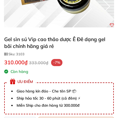
Gel sìn sú Vip cao thảo dược Ê Đê dạng gel
bôi chính hãng giá rẻ
Sku:
3103
310.000₫
333.000₫
-7%
Còn hàng
ƯU ĐIỂM
Giao hàng kín đáo - Che tên SP 📦
Ship hỏa tốc 30 - 60 phút (cả đêm) ⚡
Miễn Ship cho đơn hàng từ 300.000đ