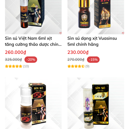
Sìn sú Việt Nam 6ml xịt
Sìn sú dạng xịt Vuasinsu
tăng cường thảo dược chính
5ml chính hãng
hãng tiện lợi
260.000₫
230.000₫
325.000₫
270.000₫
-20%
-15%
(10)
(9)