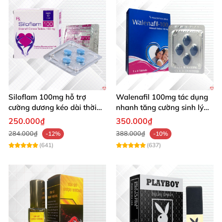
Siloflam 100mg hỗ trợ
Walenafil 100mg tác dụng
cường dương kéo dài thời
nhanh tăng cường sinh lý
gian xuất tinh sớm Nam giới
chống xuất tinh sớm
250.000₫
350.000₫
284.000₫
388.000₫
-12%
-10%
(641)
(637)