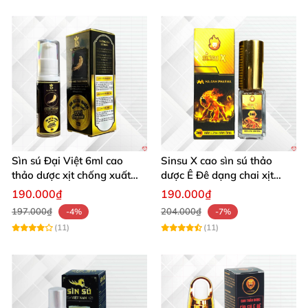
Sìn sú Đại Việt 6ml cao
Sinsu X cao sìn sú thảo
thảo dược xịt chống xuất
dược Ê Đê dạng chai xịt
tinh sớm chính hãng
chuẩn nước nguyên chất
190.000₫
190.000₫
197.000₫
204.000₫
-4%
-7%
(11)
(11)