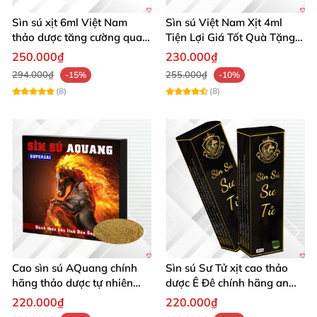
Sìn sú xịt 6ml Việt Nam
Sìn sú Việt Nam Xịt 4ml
thảo dược tăng cường quan
Tiện Lợi Giá Tốt Quà Tặng
hệ
Sức Khỏe
250.000₫
230.000₫
294.000₫
255.000₫
-15%
-10%
(8)
(8)
Cao sìn sú AQuang chính
Sìn sú Sư Tử xịt cao thảo
hãng thảo dược tự nhiên
dược Ê Đê chính hãng an
kéo dài thời gian quan hệ
toàn giá tốt
220.000₫
220.000₫