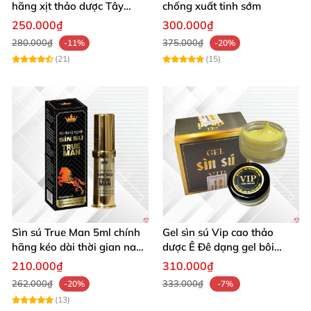
hãng xịt thảo dược Tây
chống xuất tinh sớm
Nguyên kéo dài sức mạnh
250.000₫
300.000₫
280.000₫
375.000₫
-11%
-20%
(21)
(15)
Sìn sú True Man 5ml chính
Gel sìn sú Vip cao thảo
hãng kéo dài thời gian nam
dược Ê Đê dạng gel bôi
giới an toàn
chính hãng giá rẻ
210.000₫
310.000₫
262.000₫
333.000₫
-20%
-7%
(13)