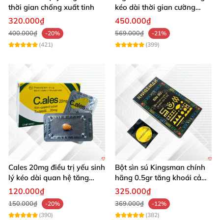
thời gian chống xuất tinh
kéo dài thời gian cường
dương chống xuất tinh sớm
320.000₫
450.000₫
hộp 12 viên
400.000₫
569.000₫
-20%
-21%
(421)
(399)
Cales 20mg điều trị yếu sinh
Bột sìn sú Kingsman chính
lý kéo dài quan hệ tăng
hãng 0.5gr tăng khoái cảm
cường cương dương
kéo dài
120.000₫
325.000₫
150.000₫
369.000₫
-20%
-12%
(390)
(382)