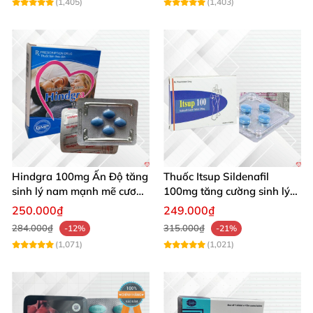
(1,405)
(1,403)
Hindgra 100mg Ấn Độ tăng
Thuốc Itsup Sildenafil
sinh lý nam mạnh mẽ cương
100mg tăng cường sinh lý
dương lâu
kéo dài thời gian cho nam
250.000₫
249.000₫
284.000₫
315.000₫
-12%
-21%
(1,071)
(1,021)