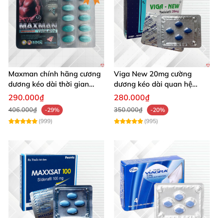
Maxman chính hãng cương
Viga New 20mg cường
dương kéo dài thời gian
dương kéo dài quan hệ
chống xuất tinh sớm hộp 10
chống xuất tinh sớm hộp 4
290.000₫
280.000₫
viên
viên
406.000₫
350.000₫
-29%
-20%
(999)
(995)