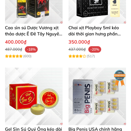
Cao sìn sú Dược Vương xịt
Chai xịt Playboy 5ml kéo
thảo dược Ê Đê Tây Nguyên
dài thời gian hưng phấn
chuẩn chính hãng kích thích
mạnh mẽ
400.000₫
350.000₫
487.000₫
437.000₫
-18%
-20%
(600)
(517)
Gel Sìn Sú Quý Ông kéo dài
Big Penis USA chính hãng