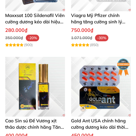
Maxxsat 100 Sildenafil Viên
Viagra Mỹ Pfizer chính
cường dương kéo dài hiệu
hãng tăng cường sinh lý
quả nam giới
nam, kéo dài hiệu quả
280.000₫
750.000₫
350.000₫
1.071.000₫
-20%
-30%
(900)
(850)
Cao Sìn sú Đế Vương xịt
Gold Ant USA chính hãng
thảo dược chính hãng Tăng
cường dương kéo dài thời
cường sinh lực tốt
gian - Kiến Vàng Đen Tây
400.000₫
450.000₫