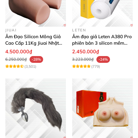
JIUAI
LETEN
Âm Đạo Silicon Mông Giả
Âm đạo giả Leten A380 Pro
Cao Cấp 11Kg Jiuai Nhật
phiên bản 3 silicon mềm
Bản Thật Như
mại kích thích
4.500.000₫
2.450.000₫
6.250.000₫
3.223.000₫
-28%
-24%
(3,501)
(779)