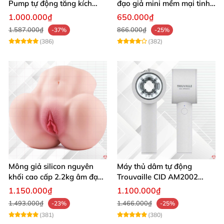
Pump tự động tăng kích
đạo giả mini mềm mại tinh
thước hiệu quả nhanh
tế kích thích cực đỉnh
1.000.000₫
650.000₫
1.587.000₫
866.000₫
-37%
-25%
(386)
(382)
Mông giả silicon nguyên
Máy thủ dâm tự động
khối cao cấp 2.2kg âm đạo
Trouvaille CID AM2002
và hậu môn khít bót
tăng khoái cảm
1.150.000₫
1.100.000₫
1.493.000₫
1.466.000₫
-23%
-25%
(381)
(380)