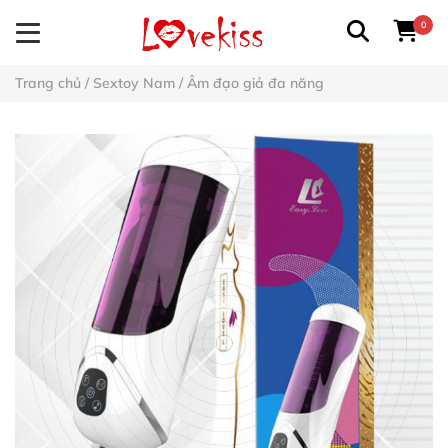
0
Trang chủ
/
Sextoy Nam
/
Âm đạo giả đa năng