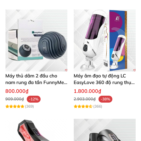
Máy thủ dâm 2 đầu cho
Máy âm đạo tự động LC
nam rung đa tần FunnyMee
EasyLove 360 độ rung thụt
Ngụy trang bóng Pokemon
đa chức năng sục mạnh
800.000₫
1.800.000₫
909.000₫
2.903.000₫
-12%
-38%
(369)
(366)