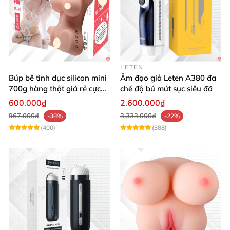
LETEN
Búp bê tình dục silicon mini
Âm đạo giả Leten A380 đa
700g hàng thật giá rẻ cực
chế độ bú mút sục siêu đã
sướng
600.000₫
2.600.000₫
967.000₫
3.333.000₫
-38%
-22%
(400)
(388)