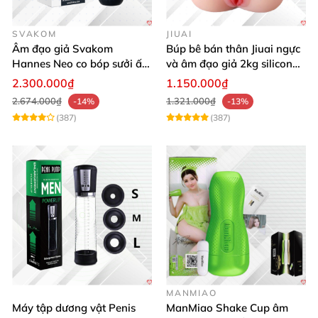
SVAKOM
JIUAI
Âm đạo giả Svakom
Búp bê bán thân Jiuai ngực
Hannes Neo co bóp sưởi ấm
và âm đạo giả 2kg silicon
điều khiển app tiện lợi kích
nguyên khối cao cấp
2.300.000₫
1.150.000₫
thích mạnh mẽ
2.674.000₫
1.321.000₫
-14%
-13%
(387)
(387)
MANMIAO
Máy tập dương vật Penis
ManMiao Shake Cup âm