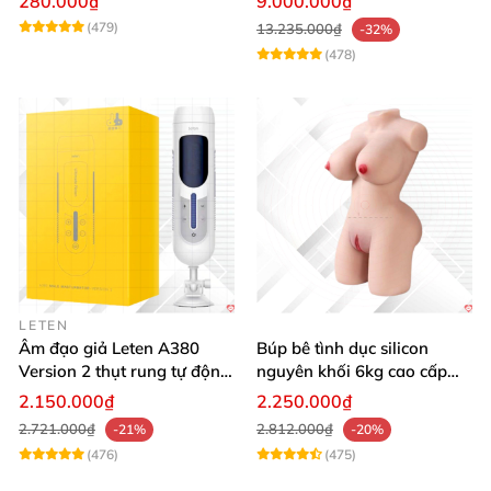
280.000₫
9.000.000₫
nước thông minh
(479)
13.235.000₫
-32%
(478)
LETEN
Âm đạo giả Leten A380
Búp bê tình dục silicon
Version 2 thụt rung tự động,
nguyên khối 6kg cao cấp
cảm giác thật
hot giá tốt
2.150.000₫
2.250.000₫
2.721.000₫
2.812.000₫
-21%
-20%
(476)
(475)