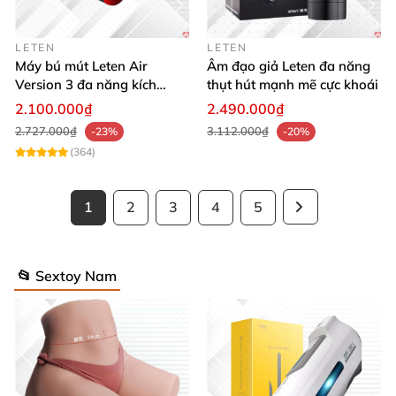
LETEN
LETEN
Máy bú mút Leten Air
Âm đạo giả Leten đa năng
Version 3 đa năng kích
thụt hút mạnh mẽ cực khoái
thích cực đỉnh
2.100.000₫
2.490.000₫
2.727.000₫
3.112.000₫
-23%
-20%
(364)
1
2
3
4
5
📂 Sextoy Nam