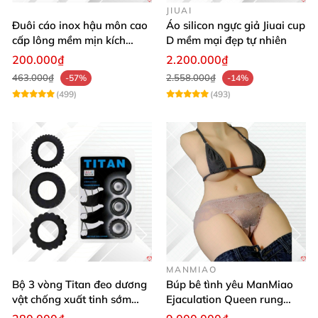
JIUAI
Đuôi cáo inox hậu môn cao
Áo silicon ngực giả Jiuai cup
cấp lông mềm mịn kích
D mềm mại đẹp tự nhiên
thích khoái cảm
200.000₫
2.200.000₫
463.000₫
2.558.000₫
-57%
-14%
(499)
(493)
MANMIAO
Bộ 3 vòng Titan đeo dương
Búp bê tình yêu ManMiao
vật chống xuất tinh sớm
Ejaculation Queen rung
silicon y tế tăng hưng phấn
cảm biến sưởi ấm phun