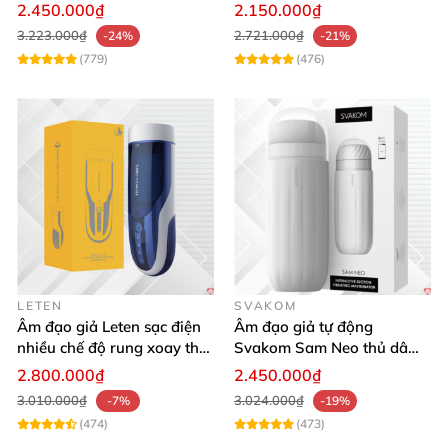
mại kích thích
cảm giác thật
2.450.000₫
2.150.000₫
3.223.000₫
2.721.000₫
-24%
-21%
(779)
(476)
Ngoài ra
, âm đạo giả gắn tường đa năng Easy Love
mang thiết kế đẳng cấp
cũng giúp sản phẩm tạo
được nhấn tượng mạnh trong mắt người sử dụng.
LETEN
SVAKOM
Âm đạo giả Leten sạc điện
Âm đạo giả tự động
nhiều chế độ rung xoay thụt
Svakom Sam Neo thủ dâm
rên rỉ
rung mút app điện thoại
2.800.000₫
2.450.000₫
3.010.000₫
3.024.000₫
-7%
-19%
(474)
(473)