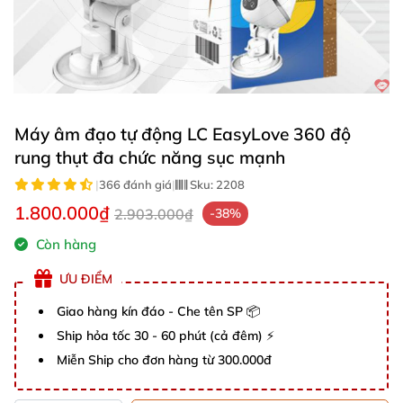
Máy âm đạo tự động LC EasyLove 360 độ
rung thụt đa chức năng sục mạnh
|
366 đánh giá
|
Sku:
2208
1.800.000₫
2.903.000₫
-38%
Còn hàng
ƯU ĐIỂM
Giao hàng kín đáo - Che tên SP 📦
Ship hỏa tốc 30 - 60 phút (cả đêm) ⚡
Miễn Ship cho đơn hàng từ 300.000đ