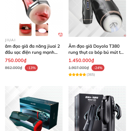
JIUAI
âm đạo giả đa năng jiuai 2
Âm đạo giả Doyola T380
đầu sạc điện rung mạnh
rung thụt co bóp bú mút tự
cao cấp bán chạy
động cao cấp
750.000₫
1.450.000₫
862.000₫
1.907.000₫
-13%
-24%
(365)