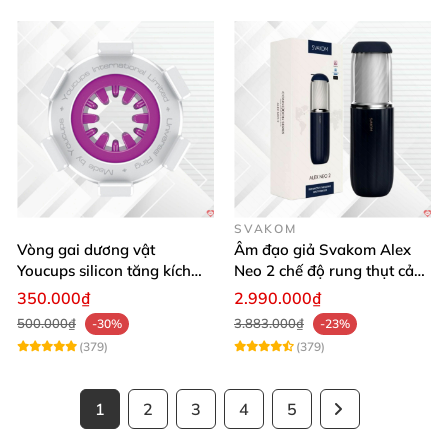
SVAKOM
Vòng gai dương vật
Âm đạo giả Svakom Alex
Youcups silicon tăng kích
Neo 2 chế độ rung thụt cảm
thước cực mạnh
giác thật
350.000₫
2.990.000₫
500.000₫
3.883.000₫
-30%
-23%
(379)
(379)
1
2
3
4
5