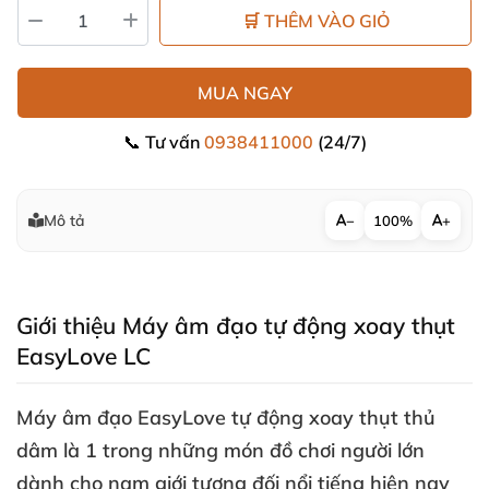
🛒 THÊM VÀO GIỎ
MUA NGAY
📞 Tư vấn
0938411000
(24/7)
Mô tả
−
100%
+
Giới thiệu Máy âm đạo tự động xoay thụt
EasyLove LC
Máy âm đạo EasyLove tự động xoay thụt thủ
dâm là 1 trong
những món đồ chơi người lớn
dành cho nam giới
tương đối nổi tiếng
hiện nay