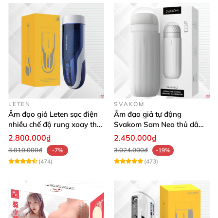
LETEN
SVAKOM
Âm đạo giả Leten sạc điện
Âm đạo giả tự động
nhiều chế độ rung xoay thụt
Svakom Sam Neo thủ dâm
rên rỉ
rung mút app điện thoại
2.800.000₫
2.450.000₫
3.010.000₫
3.024.000₫
-7%
-19%
(474)
(473)