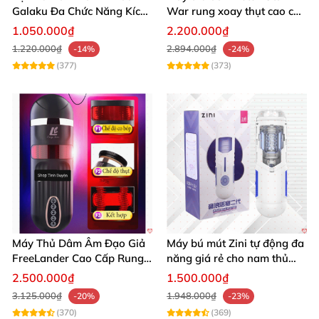
Galaku Đa Chức Năng Kích
War rung xoay thụt cao cấp
Thích Sướng Mạnh
giá tốt
1.050.000₫
2.200.000₫
1.220.000₫
2.894.000₫
-14%
-24%
(377)
(373)
Máy Thủ Dâm Âm Đạo Giả
Máy bú mút Zini tự động đa
FreeLander Cao Cấp Rung
năng giá rẻ cho nam thủ
Thụt Đa Chức Năng
dâm cao cấp
2.500.000₫
1.500.000₫
3.125.000₫
1.948.000₫
-20%
-23%
(370)
(369)