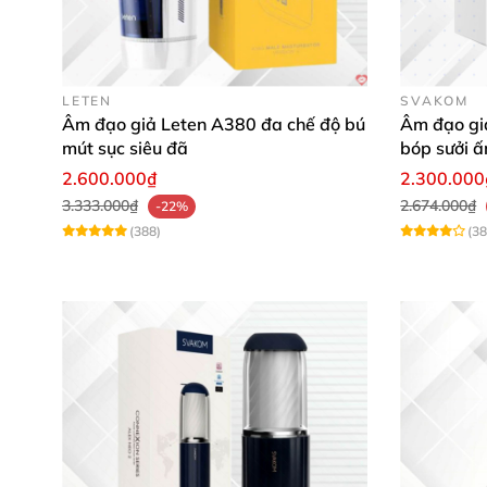
LETEN
SVAKOM
Âm đạo giả Leten A380 đa chế độ bú
Âm đạo gi
mút sục siêu đã
bóp sưởi ấ
kích thích
2.600.000₫
2.300.000
3.333.000₫
2.674.000₫
-22%
(388)
(38