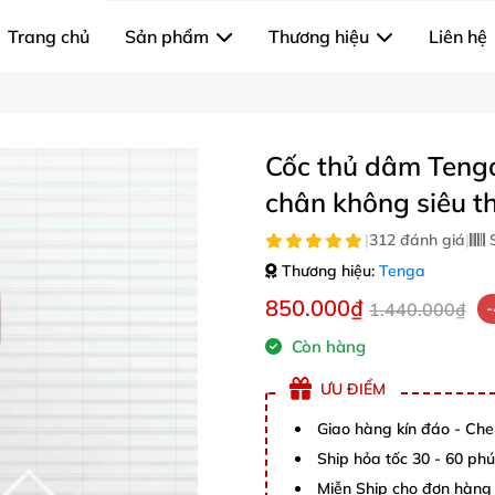
Trang chủ
Sản phẩm
Thương hiệu
Liên hệ
Cốc thủ dâm Tenga
chân không siêu t
|
312 đánh giá
|
S
Thương hiệu:
Tenga
850.000₫
1.440.000₫
Còn hàng
ƯU ĐIỂM
Giao hàng kín đáo - Che
Ship hỏa tốc 30 - 60 ph
Miễn Ship cho đơn hàng