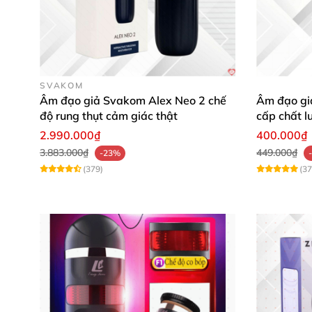
Cấu tạo
và chức năng
của Tenga Air
Chất liệu chính làm nên cốc thủ dâm Tenga Ai
SVAKOM
tâm thủ dâm thoải mái
, không lo kích ứng da.
Âm đạo giả Svakom Alex Neo 2 chế
Âm đạo giả
độ rung thụt cảm giác thật
cấp chất l
Cấu tạo phức tạp bên trong lõi âm đạo gồm
c
2.990.000₫
400.000₫
dương vật cọ vào âm đạo theo động tác thụt 
3.883.000₫
449.000₫
-23%
(379)
(37
Cốc tình tự xử Tenga Nhật Bản
được tạo điểm
và sọc dây màu xám mang lại vẻ đẹp tổng thể
Cốc Tenga Air Tech nhỏ gọn dạng cầm tay
, c
Cốc này tự sướng bằng tay không cần dùng p
với một người xa lạ
, phòng tránh lây bệnh xã 