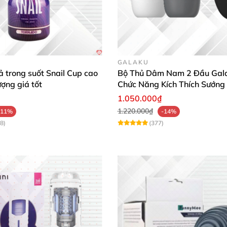
 Tech
r là ABS +silicon cao cấp
, đạt chuẩn y tế đảm bảo an to
GALAKU
 trong suốt Snail Cup cao
Bộ Thủ Dâm Nam 2 Đầu Gal
ượng giá tốt
Chức Năng Kích Thích Sướng
ác hình kỳ dị
, gân gai
, bi lồi lõm… Giúp người sử dụng có
1.050.000₫
ra vào
, cảm giác không thua kém gì như đang quan hệ
v
1.220.000₫
-11%
-14%
8)
(377)
 nhấn bằng hình dáng thiết kế bên ngoài
rất đẹp mắt
. T
 hài hòa.
ó phần giữa lõm vào tạo sự chắc chắn
, không bị tuột tay 
in hay sạc
,
rất tiện lợi bỏ túi
để mang theo sử dụng khi đa
hội qua đường tình dục.