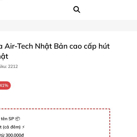
 Air-Tech Nhật Bản cao cấp hút
hật
ku:
2212
-41%
 tên SP 📦
út (cả đêm) ⚡
 từ 300.000đ