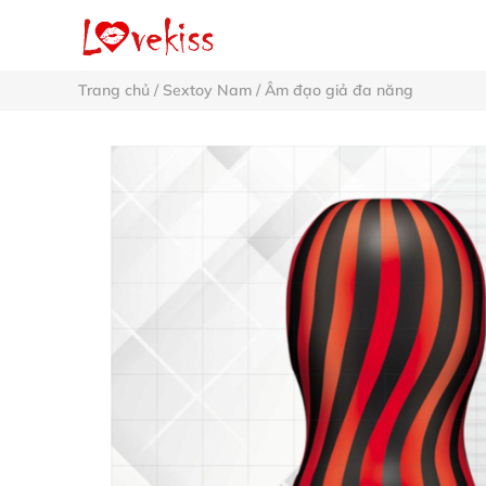
Trang chủ
/
Sextoy Nam
/
Âm đạo giả đa năng