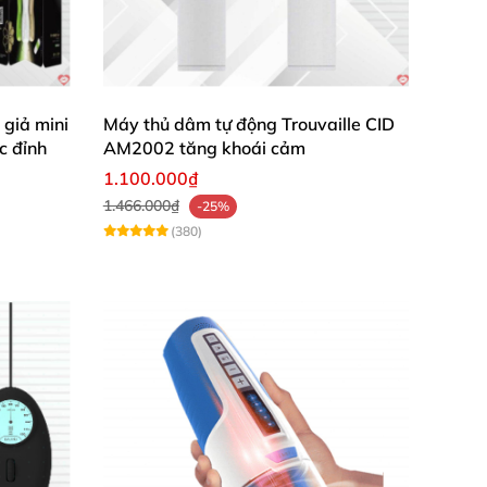
giả mini
Máy thủ dâm tự động Trouvaille CID
c đỉnh
AM2002 tăng khoái cảm
1.100.000₫
1.466.000₫
-25%
(380)