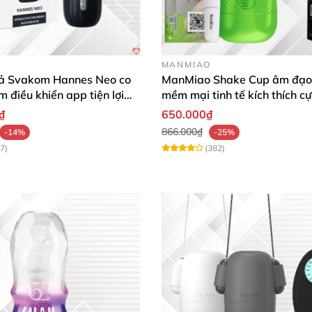
MANMIAO
ả Svakom Hannes Neo co
ManMiao Shake Cup âm đạo 
m điều khiển app tiện lợi
mềm mại tinh tế kích thích cự
 mạnh mẽ
₫
650.000₫
866.000₫
-14%
-25%
7)
(382)