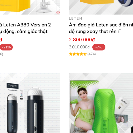
LETEN
ả Leten A380 Version 2
Âm đạo giả Leten sạc điện n
 DC13B chính là phần âm đạo bên trong cốc
được lắp
rấ
tự động, cảm giác thật
độ rung xoay thụt rên rỉ
 sao cho cảm giác thật nhất
. Giống như đang cảm nhận s
₫
2.800.000₫
3.010.000₫
-21%
-7%
6)
(474)
 phức tạp
. Với
các tạo hình gân
, gai
, rãnh khi ma sát
với 
 làm
được điều này
. Một sự trải nghiệm vô cùng tuyệt vờ
 phải chăng như thế này.