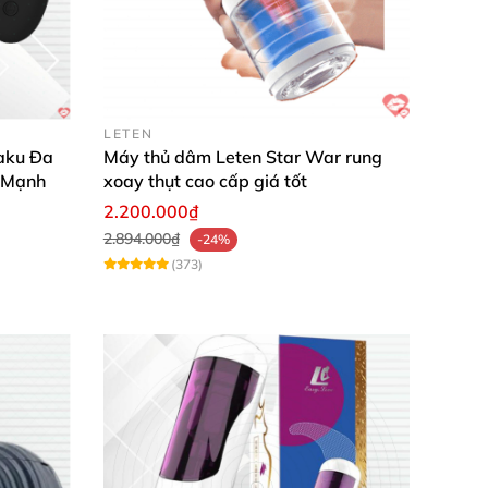
àn
với sức khỏe con người
. Các bạn nam cứ an
LETEN
aku Đa
Máy thủ dâm Leten Star War rung
 Mạnh
xoay thụt cao cấp giá tốt
được sự sung sướng đỉnh cao hơn
. Mỗi khi
2.200.000₫
ới một cô nàng nóng bỏng thực sự.
2.894.000₫
-24%
(373)
hu hút người nhìn
với màu chủ đạo là màu đỏ
trong lúc thủ dâm.
ng đi công tác xa
hoặc du lịch
. Ngại quan hệ