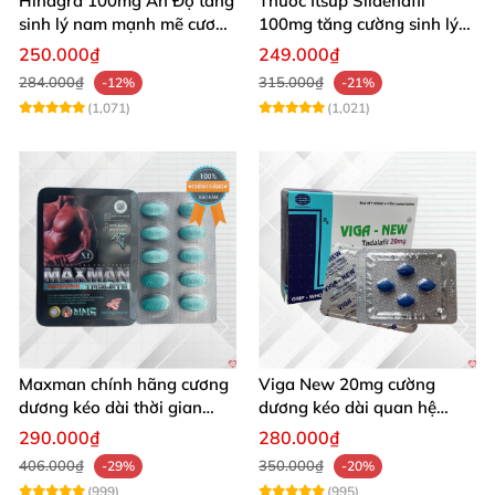
Hindgra 100mg Ấn Độ tăng
Thuốc Itsup Sildenafil
sinh lý nam mạnh mẽ cương
100mg tăng cường sinh lý
dương lâu
kéo dài thời gian cho nam
250.000₫
249.000₫
284.000₫
315.000₫
-12%
-21%
(1,071)
(1,021)
Maxman chính hãng cương
Viga New 20mg cường
dương kéo dài thời gian
dương kéo dài quan hệ
chống xuất tinh sớm hộp 10
chống xuất tinh sớm hộp 4
290.000₫
280.000₫
viên
viên
406.000₫
350.000₫
-29%
-20%
(999)
(995)