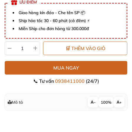
ƯU ĐIỂM
Giao hàng kín đáo - Che tên SP 📦
Ship hỏa tốc 30 - 60 phút (cả đêm) ⚡
Miễn Ship cho đơn hàng từ 300.000đ
🛒 THÊM VÀO GIỎ
MUA NGAY
📞 Tư vấn
0938411000
(24/7)
Mô tả
−
100%
+