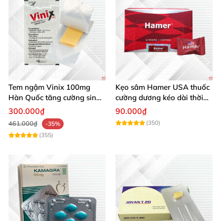
Tem ngậm Vinix 100mg
Kẹo sâm Hamer USA thuốc
Hàn Quốc tăng cường sinh
cường dương kéo dài thời
lý kéo dài quan hệ
gian ông ngậm bà khen
300.000₫
90.000₫
(350)
461.000₫
-35%
(355)