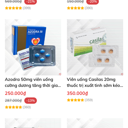
569.000₫
150.000₫
-21%
-20%
(399)
(390)
Azodra 50mg viên uống
Viên uống Casilas 20mg
cường dương tăng thời gian
thuốc trị xuất tinh sớm kéo
quan hệ an toàn
dài thời gian quan hệ
250.000₫
350.000₫
(359)
287.000₫
-13%
(360)