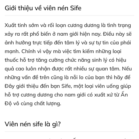
Giới thiệu về viên nén Sife
Xuất tinh sớm
và rối loạn cương dương là tình trạng
xảy ra
rất phổ biến ở nam giới
hiện nay
. Điều này
sẽ
ảnh hưởng trực tiếp đến tâm lý
và sự tự tin
của phái
mạnh
. Chính vì vậy
mà việc tìm kiếm
những loại
thuốc hỗ trợ tăng cường chức năng sinh lý có hiệu
quả cao luôn nhận
được
rất nhiều sự quan tâm
.
Nếu
những vấn đề trên
cũng là nỗi lo
của bạn
thì hãy
để
Đây giới thiệu đến bạn Sife
, một loại viên uống giúp
hỗ trợ cương dương cho nam giới có xuất xứ từ Ấn
Độ vô cùng chất lượng
.
Viên nén sife là gì
?