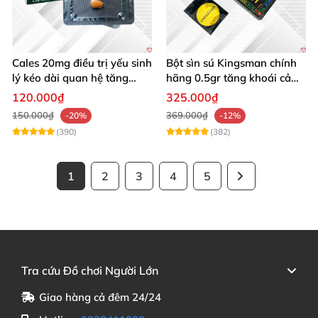
Cales 20mg điều trị yếu sinh
Bột sìn sú Kingsman chính
lý kéo dài quan hệ tăng
hãng 0.5gr tăng khoái cảm
cường cương dương
kéo dài
120.000₫
325.000₫
150.000₫
369.000₫
-20%
-12%
(390)
(382)
1
2
3
4
5
Tra cứu Đồ chơi Người Lớn
Giao hàng cả đêm 24/24