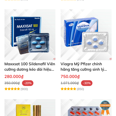
Maxxsat 100 Sildenafil Viên
Viagra Mỹ Pfizer chính
cường dương kéo dài hiệu
hãng tăng cường sinh lý
quả nam giới
nam, kéo dài hiệu quả
280.000₫
750.000₫
350.000₫
1.071.000₫
-20%
-30%
(900)
(850)