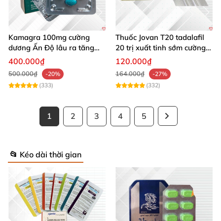
Kamagra 100mg cường
Thuốc Jovan T20 tadalafil
dương Ấn Độ lâu ra tăng
20 trị xuất tinh sớm cường
cường sinh lý nam
dương tăng sinh lý nam
400.000₫
120.000₫
500.000₫
164.000₫
-20%
-27%
(333)
(332)
1
2
3
4
5
📂 Kéo dài thời gian