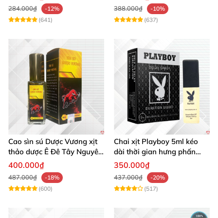
284.000₫
388.000₫
-12%
-10%
(641)
(637)
Cao sìn sú Dược Vương xịt
Chai xịt Playboy 5ml kéo
thảo dược Ê Đê Tây Nguyên
dài thời gian hưng phấn
chuẩn chính hãng kích thích
mạnh mẽ
400.000₫
350.000₫
487.000₫
437.000₫
-18%
-20%
(600)
(517)