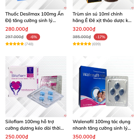
Thuốc Desilmax 100mg Ấn
Trùm sìn sú 10ml chính
Độ tăng cường sinh lý
hãng Ê Đê xịt thảo dược kéo
cường dương hiệu quả
dài quan hệ
280.000₫
320.000₫
297.000₫
385.000₫
-6%
-17%
(748)
(699)
Siloflam 100mg hỗ trợ
Walenafil 100mg tác dụng
cường dương kéo dài thời
nhanh tăng cường sinh lý
gian xuất tinh sớm Nam giới
chống xuất tinh sớm
250.000₫
350.000₫