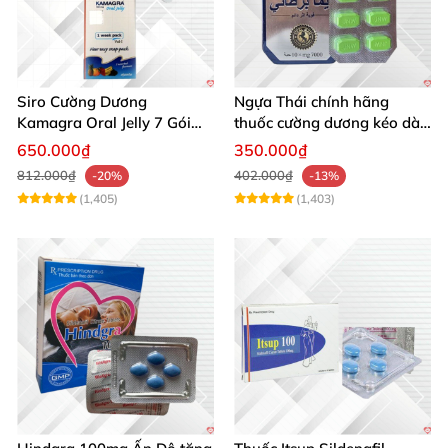
Siro Cường Dương
Ngựa Thái chính hãng
Kamagra Oral Jelly 7 Gói
thuốc cường dương kéo dài
100g tăng cường sinh lực
thời gian cho Nam hộp 10
650.000₫
350.000₫
viên
812.000₫
402.000₫
-20%
-13%
(1,405)
(1,403)