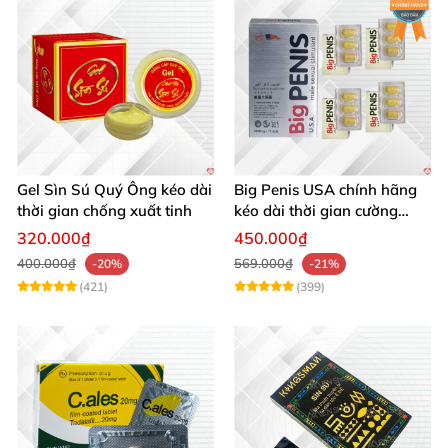
Gel Sìn Sú Quý Ông kéo dài
Big Penis USA chính hãng
thời gian chống xuất tinh
kéo dài thời gian cường
dương chống xuất tinh sớm
320.000₫
450.000₫
hộp 12 viên
400.000₫
569.000₫
-20%
-21%
(421)
(399)