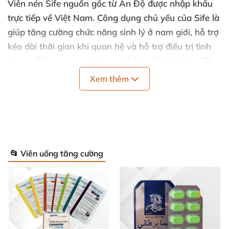
Viên nén Sife
nguồn gốc từ Ấn Độ
được nhập khẩu
trực tiếp về Việt Nam
. Công dụng chủ yếu
của Sife là
giúp tăng cường chức năng sinh lý ở nam giới
, hỗ trợ
kéo dài thời gian khi quan hệ
và hỗ trợ điều trị tình
trạng rối loạn cương dương
.
Những khách hàng
đã
sử dụng đều đánh giá cao về độ hiệu quả
và an toàn
Xem thêm
của sản phẩm này
.
📂 Viên uống tăng cường