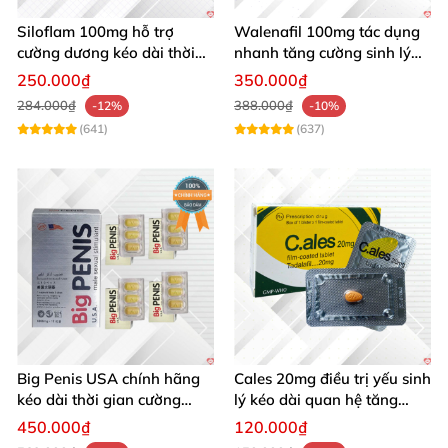
Siloflam 100mg hỗ trợ
Walenafil 100mg tác dụng
cường dương kéo dài thời
nhanh tăng cường sinh lý
gian xuất tinh sớm Nam giới
chống xuất tinh sớm
250.000₫
350.000₫
284.000₫
388.000₫
-12%
-10%
(641)
(637)
Big Penis USA chính hãng
Cales 20mg điều trị yếu sinh
kéo dài thời gian cường
lý kéo dài quan hệ tăng
dương chống xuất tinh sớm
cường cương dương
450.000₫
120.000₫
hộp 12 viên