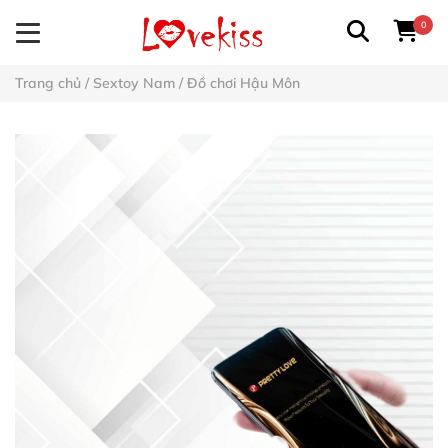
0
Trang chủ
/
Sextoy Nam
/
Đồ chơi Hậu Môn