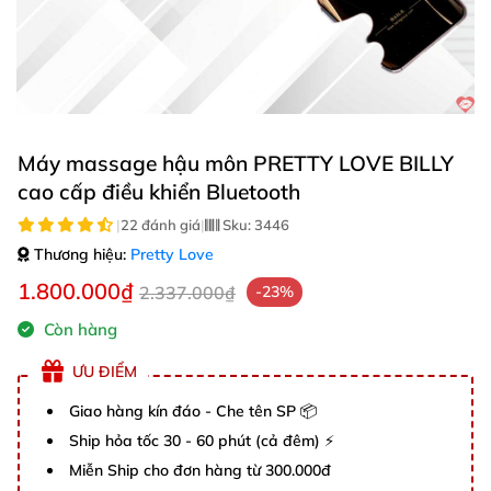
Máy massage hậu môn PRETTY LOVE BILLY
cao cấp điều khiển Bluetooth
|
22 đánh giá
|
Sku:
3446
Thương hiệu:
Pretty Love
1.800.000₫
2.337.000₫
-23%
Còn hàng
ƯU ĐIỂM
Giao hàng kín đáo - Che tên SP 📦
Ship hỏa tốc 30 - 60 phút (cả đêm) ⚡
Miễn Ship cho đơn hàng từ 300.000đ