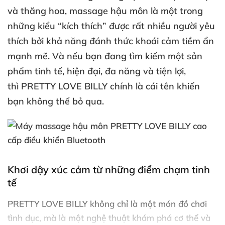
và thăng hoa,
massage hậu môn
là một trong
những kiểu “kích thích”
được
rất nhiều người yêu
thích
bởi khả năng đánh thức khoái cảm tiềm ẩn
mạnh mẽ
. Và
nếu bạn đang tìm kiếm một sản
phẩm tinh tế
, hiện đại
, đa năng
và tiện lợi
,
thì
PRETTY LOVE BILLY
chính là cái tên khiến
bạn không thể bỏ qua.
Khơi dậy xúc cảm từ
những điểm chạm tinh
tế
PRETTY LOVE BILLY không chỉ là một món đồ chơi
tình dục
,
mà là
một nghệ thuật khám phá cơ thể
và