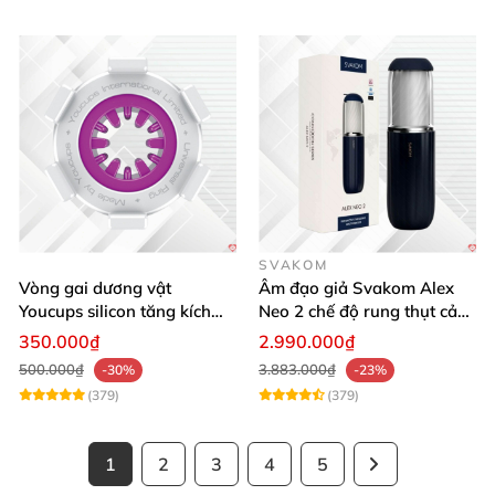
SVAKOM
Vòng gai dương vật
Âm đạo giả Svakom Alex
Youcups silicon tăng kích
Neo 2 chế độ rung thụt cảm
thước cực mạnh
giác thật
350.000₫
2.990.000₫
500.000₫
3.883.000₫
-30%
-23%
(379)
(379)
1
2
3
4
5