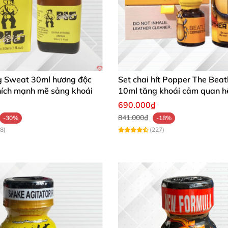
g Sweat 30ml hương độc
Set chai hít Popper The Beat
hích mạnh mẽ sảng khoái
10ml tăng khoái cảm quan h
690.000₫
841.000₫
-30%
-18%
8)
(227)