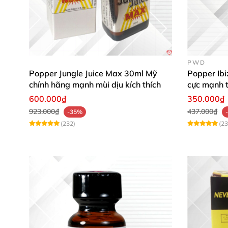
PWD
Popper Jungle Juice Max 30ml Mỹ
Popper Ib
chính hãng mạnh mùi dịu kích thích
cực mạnh 
600.000₫
350.000₫
923.000₫
437.000₫
-35%
(232)
(23