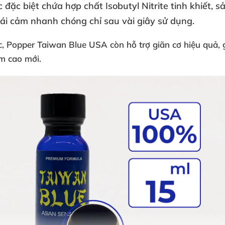
ức
đặc biệt chứa hợp chất
Isobutyl Nitrite tinh khiết
, s
ái cảm nhanh chóng chỉ sau vài giây sử dụng.
c
,
Popper Taiwan Blue USA
còn hỗ trợ
giãn cơ hiệu quả
,
m cao mới.