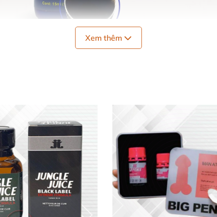
Xem thêm
 Blue USA 15ml
giây sau khi ngửi
, bạn
sẽ cảm thấy hưng phấn
, sung mã
ệ không đau rát
, giúp
quá trình thâm nhập dễ dàng
và trơ
ương tốt hơn
, kéo dài thời gian quan hệ.
m giác thăng hoa
, sảng khoái
và đầy mới lạ.
 mang theo
, nắp kín khí giúp giữ mùi lâu
và an toàn khi b
ue đúng cách
ngắn (không
để dính lên da).