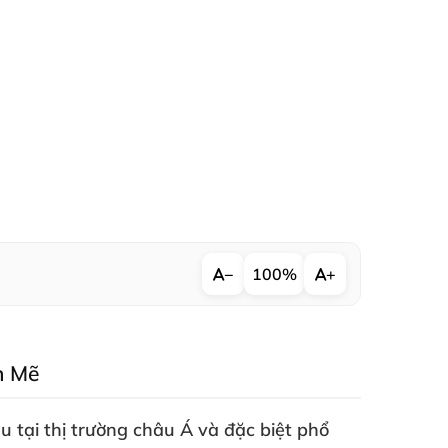
−
100%
+
h Mẽ
 tại thị trường châu Á
và
đặc biệt phổ