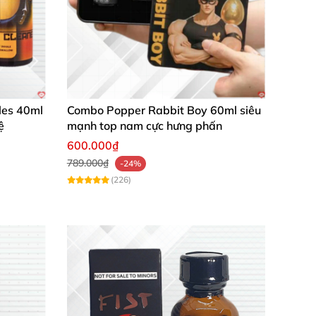
les 40ml
Combo Popper Rabbit Boy 60ml siêu
ệ
mạnh top nam cực hưng phấn
600.000₫
789.000₫
-24%
(226)