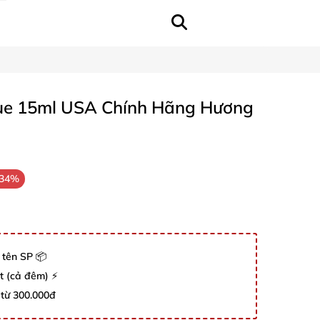
ue 15ml USA Chính Hãng Hương
-34%
 tên SP 📦
út (cả đêm) ⚡
 từ 300.000đ