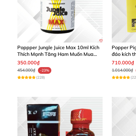
Poppper Jungle Juice Max 10ml Kích
Popper Pi
Thích Mạnh Tăng Ham Muốn Mua
đáo kích t
Ngay
350.000₫
710.000₫
454.000₫
1.014.000₫
-23%
(228)
(22