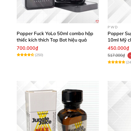
Giá tốt nhất thị trường
– Giao hàng kín đáo
,
Tư vấn tận tình – Bảo hành uy tín
– Đội ngũ h
PWD
Popper Fuck YoLo 50ml combo hộp
Popper Su
thiếc kích thích Top Bot hiệu quả
10ml Mỹ c
cực mạnh
700.000₫
450.000₫
(250)
517.000₫
(24