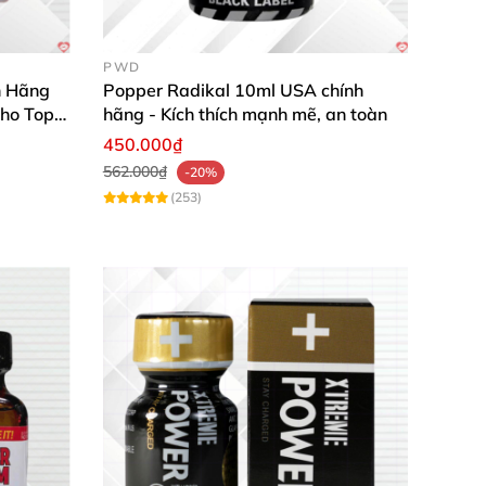
PWD
h Hãng
Popper Radikal 10ml USA chính
ho Top
hãng - Kích thích mạnh mẽ, an toàn
450.000₫
562.000₫
-20%
(253)
 huyết áp.