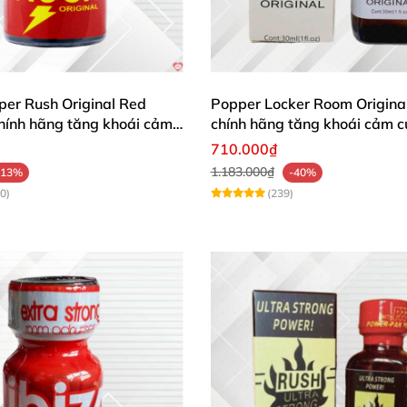
 bảo mật
tuyệt đối.
ỗ trợ chuyên nghiệp 24/7.
per Rush Original Red
Popper Locker Room Origina
hính hãng tăng khoái cảm
chính hãng tăng khoái cảm 
710.000₫
1.183.000₫
-13%
-40%
0)
(239)