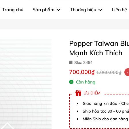
Trang chủ
Sản phẩm
Thương hiệu
Liên hệ
Popper Taiwan Bl
Mạnh Kích Thích
Sku:
3464
700.000₫
1.060.000₫
Còn hàng
ƯU ĐIỂM
Giao hàng kín đáo - Che
Ship hỏa tốc 30 - 60 ph
Miễn Ship cho đơn hàng