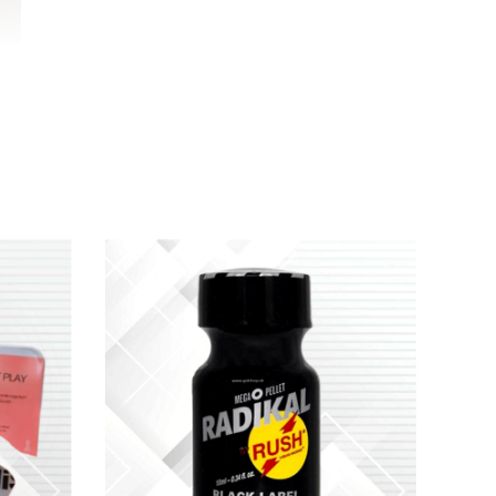
n
và dễ đạt cực khoái hơn bao giờ hết.
n tru.
ảo quản.