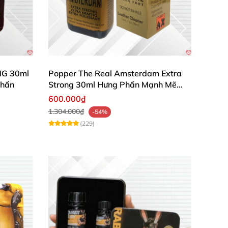
NG 30ml
Popper The Real Amsterdam Extra
Phấn
Strong 30ml Hưng Phấn Mạnh Mẽ
Kéo Dài
600.000₫
1.304.000₫
-54%
(229)