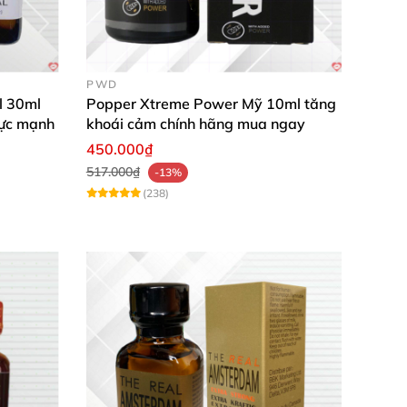
PWD
l 30ml
Popper Xtreme Power Mỹ 10ml tăng
cực mạnh
khoái cảm chính hãng mua ngay
450.000₫
517.000₫
-13%
(238)