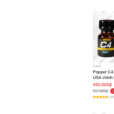
PWD
Popper C4 
USA chính 
cảm mạnh
450.000₫
517.000₫
-
(26