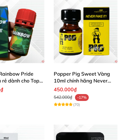
Rainbow Pride
Popper Pig Sweet Vàng
á rẻ dành cho Top
10ml chính hãng Never
Fake It
0₫
450.000₫
542.000₫
-17%
(70)