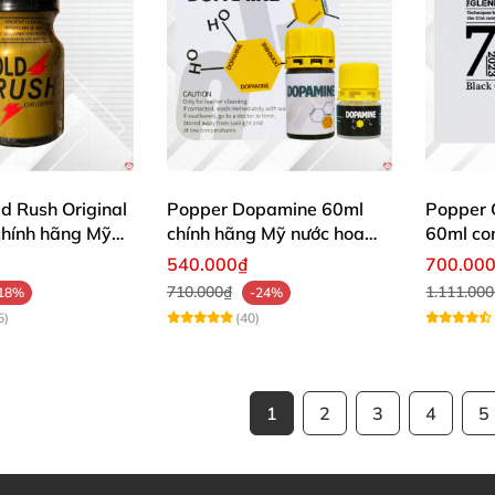
d Rush Original
Popper Dopamine 60ml
Popper 
chính hãng Mỹ
chính hãng Mỹ nước hoa
60ml co
kích dục mạnh cho Top Bot
White 
540.000₫
700.00
kích thí
710.000₫
1.111.00
18%
-24%
5)
(40)
1
2
3
4
5