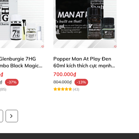
Glenburgie 7HG
Popper Man At Play Đen
mbo Black Magic
60ml kích thích cực mạnh
Charm mạnh mẽ
kéo dài thời gian giá tốt
0₫
700.000₫
ch khoái cảm
0₫
804.000₫
-37%
-13%
(85)
(43)