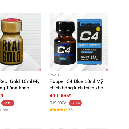
PWD
Real Gold 10ml Mỹ
Popper C4 Blue 10ml Mỹ
ãng Tăng khoái
chính hãng kích thích khoái
t ngây
cảm mạnh
0₫
400.000₫
519.000₫
-20%
-23%
(194)
(35)