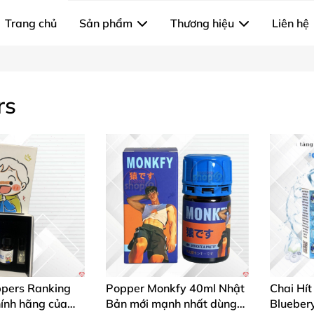
Trang chủ
Sản phẩm
Thương hiệu
Liên hệ
rs
pers Ranking
Popper Monkfy 40ml Nhật
Chai Hít
hính hãng của
Bản mới mạnh nhất dùng
Blueber