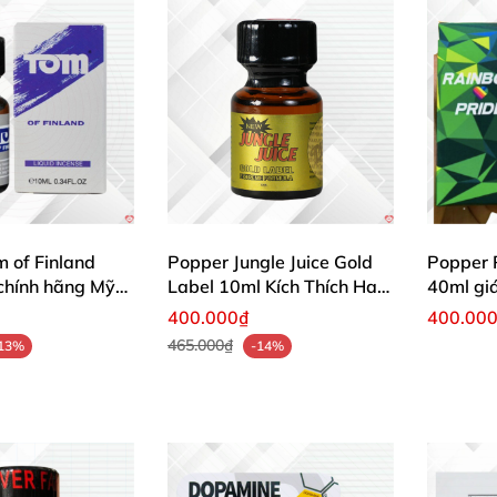
 of Finland
Popper Jungle Juice Gold
Popper 
chính hãng Mỹ
Label 10ml Kích Thích Ham
40ml gi
Muốn Mạnh
Bot
400.000₫
400.00
465.000₫
13%
-14%
)