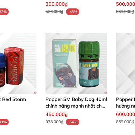
ngay
Bạc Hà 
300.000₫
500.00
526.000₫
561.000₫
32%
-43%
t Red Storm
Popper SM Baby Dog 40ml
Popper 
chính hãng mạnh nhất chất
hương nư
lượng cao
cao mua
450.000₫
600.00
978.000₫
869.000₫
11%
-54%
)