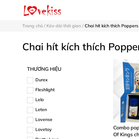
Trang chủ
/
Kéo dài thời gian
/
Chai hít kích thích Poppers
Chai hít kích thích Poppe
THƯƠNG HIỆU
Durex
Fleshlight
Lelo
Leten
Lovense
Combo pop
Lovetoy
Of Kings c