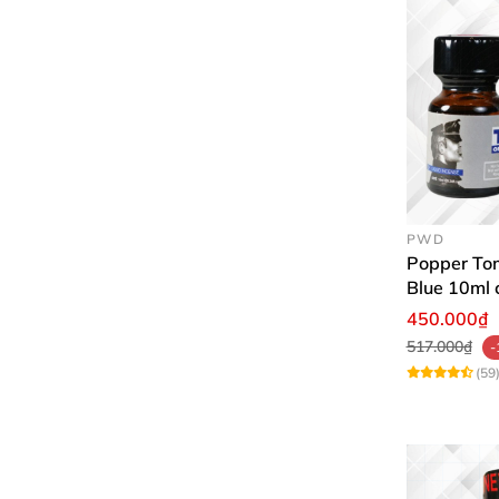
PWD
Popper Tom
Blue 10ml 
USA PWD
450.000₫
517.000₫
-
(59