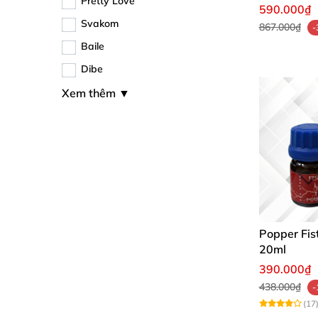
Pretty Love
Nhật Bản
590.000₫
Svakom
867.000₫
-
Baile
Dibe
Xem thêm
▼
Popper Fis
20ml
390.000₫
438.000₫
-
(17