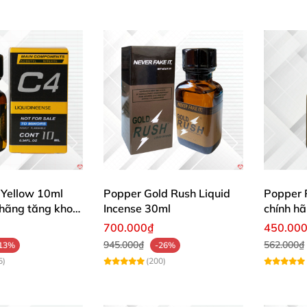
Yellow 10ml
Popper Gold Rush Liquid
Popper 
hãng tăng khoái
Incense 30ml
chính h
cảm ngấ
700.000₫
450.00
945.000₫
562.000₫
13%
-26%
5)
(200)