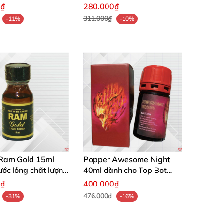
Mát Lạnh
kích thích tình dục
0₫
280.000₫
311.000₫
-11%
-10%
Ram Gold 15ml
Popper Awesome Night
ớc lỏng chất lượng
40ml dành cho Top Bot
 ngay
chính hãng giá rẻ
0₫
400.000₫
476.000₫
-31%
-16%