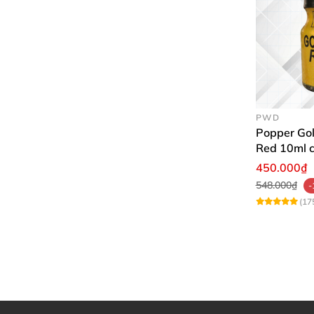
PWD
Popper Gol
Red 10ml 
USA PWD
450.000₫
548.000₫
-
(17