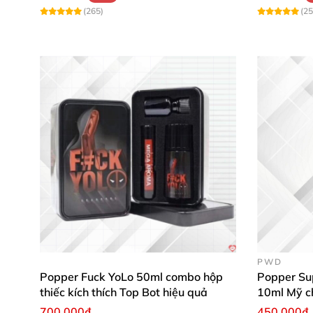
(265)
(25
PWD
Popper Fuck YoLo 50ml combo hộp
Popper Su
thiếc kích thích Top Bot hiệu quả
10ml Mỹ c
cực mạnh
700.000₫
450.000₫