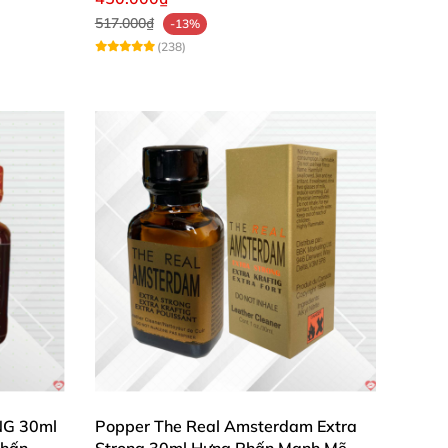
517.000₫
-13%
(238)
NG 30ml
Popper The Real Amsterdam Extra
Phấn
Strong 30ml Hưng Phấn Mạnh Mẽ