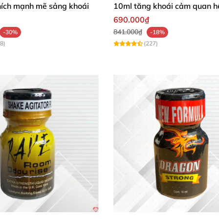
hích mạnh mẽ sảng khoái
10ml tăng khoái cảm quan h
690.000₫
841.000₫
-30%
-18%
8)
(227)