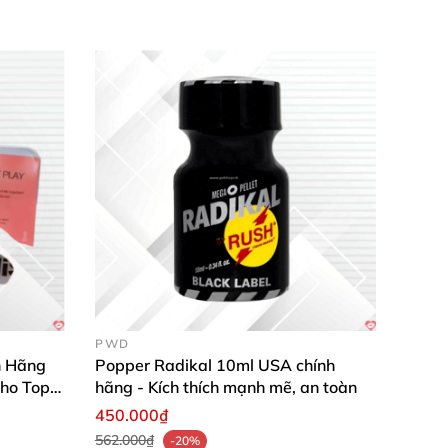
PWD
h Hãng
Popper Radikal 10ml USA chính
ho Top
hãng - Kích thích mạnh mẽ, an toàn
450.000₫
562.000₫
-20%