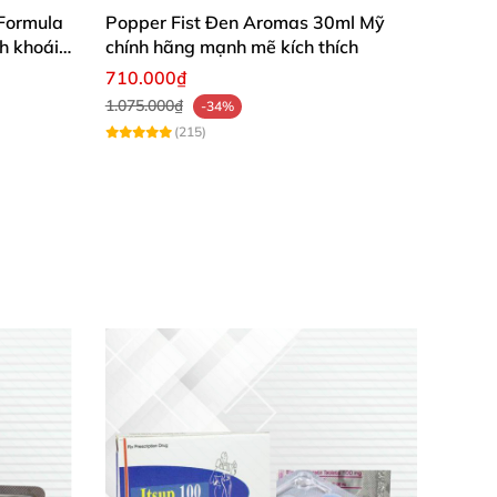
Formula
Popper Fist Đen Aromas 30ml Mỹ
h khoái
chính hãng mạnh mẽ kích thích
710.000₫
1.075.000₫
-34%
(215)