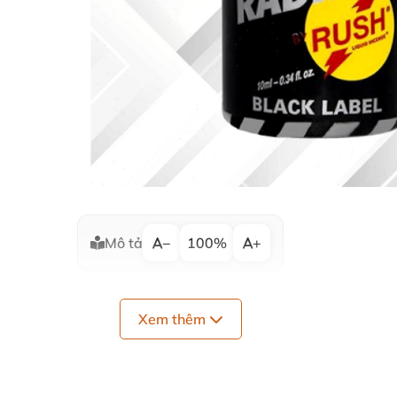
Mô tả
−
100%
+
Xem thêm