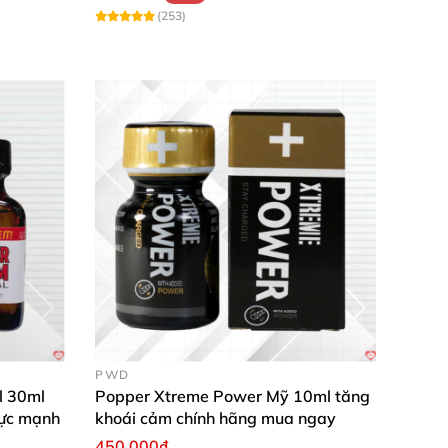
(253)
PWD
l 30ml
Popper Xtreme Power Mỹ 10ml tăng
cực mạnh
khoái cảm chính hãng mua ngay
450.000₫