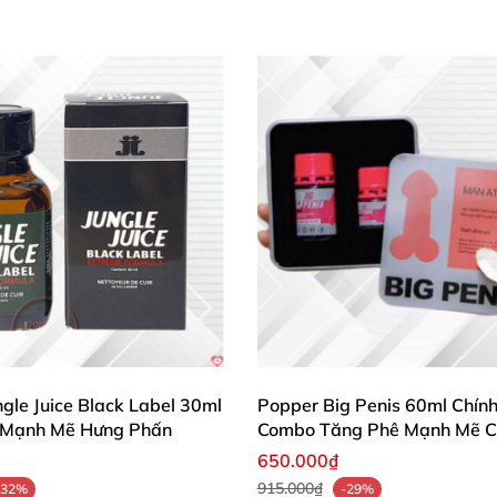
gle Juice Black Label 30ml
Popper Big Penis 60ml Chín
h Mạnh Mẽ Hưng Phấn
Combo Tăng Phê Mạnh Mẽ C
Bot
650.000₫
915.000₫
-32%
-29%