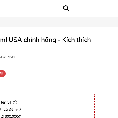
ml USA chính hãng - Kích thích
ku:
2942
0%
 tên SP 📦
út (cả đêm) ⚡
 từ 300.000đ