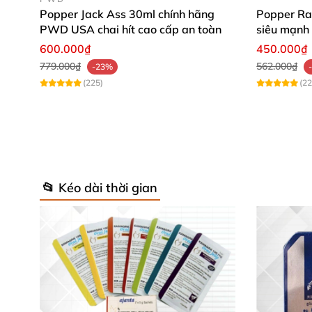
Popper Jack Ass 30ml chính hãng
Popper Ra
PWD USA chai hít cao cấp an toàn
siêu mạnh 
khoái cảm
600.000₫
450.000₫
779.000₫
562.000₫
-23%
(225)
(22
📂 Kéo dài thời gian