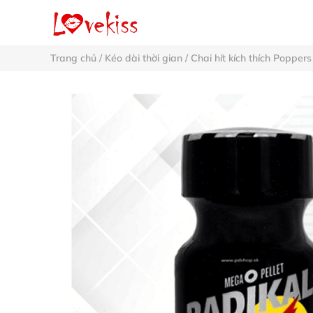
Trang chủ
/
Kéo dài thời gian
/
Chai hít kích thích Poppers