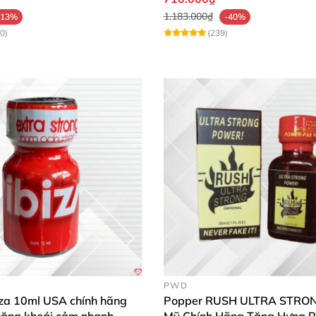
1.183.000₫
-13%
-40%
0)
(239)
PWD
iza 10ml USA chính hãng
Popper RUSH ULTRA STRO
tăng khoái cảm nhanh
Mỹ Chính Hãng Tăng Hưng 