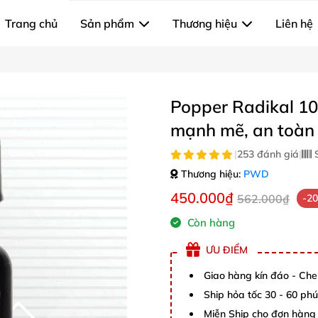
Trang chủ
Sản phẩm
Thương hiệu
Liên hệ
Popper Radikal 10
mạnh mẽ, an toàn
|
253 đánh giá
|
S
Thương hiệu:
PWD
450.000₫
562.000₫
-2
Còn hàng
ƯU ĐIỂM
Giao hàng kín đáo - Che
Ship hỏa tốc 30 - 60 ph
Miễn Ship cho đơn hàng