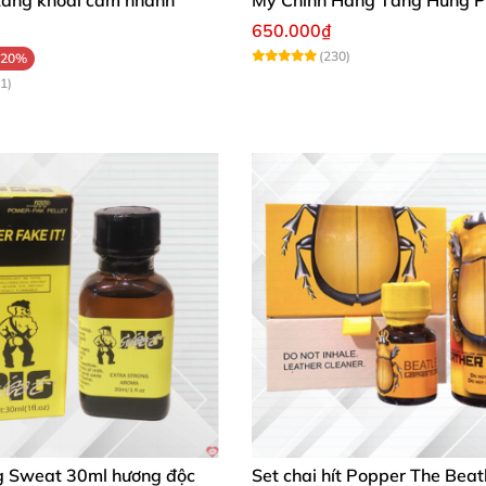
650.000₫
(230)
-20%
1)
g Sweat 30ml hương độc
Set chai hít Popper The Beat