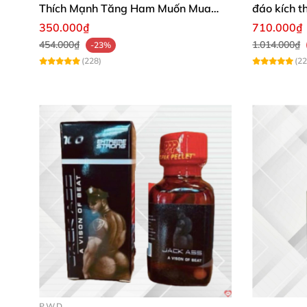
Thích Mạnh Tăng Ham Muốn Mua
đáo kích t
Ngay
350.000₫
710.000₫
454.000₫
1.014.000₫
-23%
(228)
(22
PWD