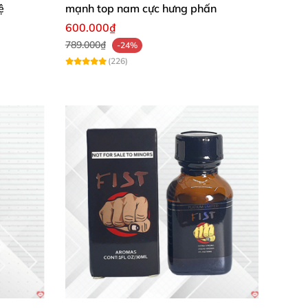
ệ
mạnh top nam cực hưng phấn
600.000₫
789.000₫
-24%
(226)