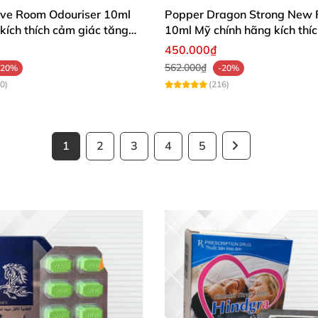
ve Room Odouriser 10ml
Popper Dragon Strong New 
kích thích cảm giác tăng
10ml Mỹ chính hãng kích thíc
cảm
450.000₫
562.000₫
-20%
-20%
0)
(216)
1
2
3
4
5