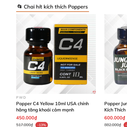
📂 Chai hít kích thích Poppers
PWD
Popper C4 Yellow 10ml USA chính
Popper Jun
hãng tăng khoái cảm mạnh
Kích Thíc
450.000₫
600.000₫
517.000₫
882.000₫
-13%