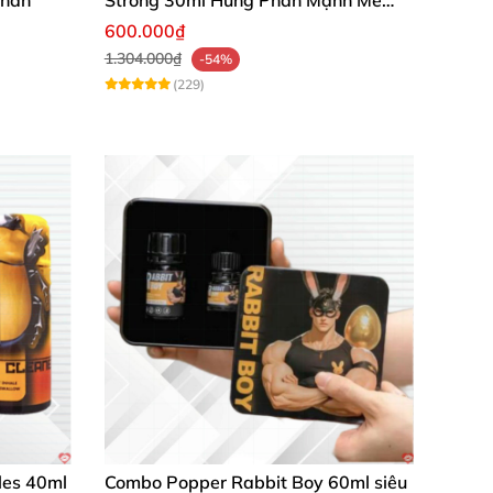
Kéo Dài
600.000₫
1.304.000₫
-54%
(229)
les 40ml
Combo Popper Rabbit Boy 60ml siêu