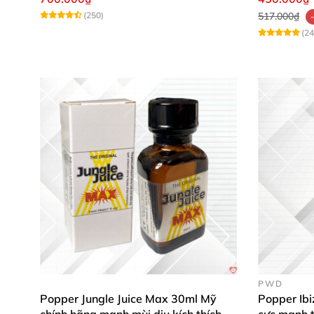
(250)
517.000₫
(24
PWD
Popper Jungle Juice Max 30ml Mỹ
Popper Ib
chính hãng mạnh mùi dịu kích thích
cực mạnh 