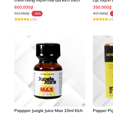
600.000₫
350.000₫
923.000₫
437.000₫
-35%
(232)
(23
Poppper Jungle Juice Max 10ml Kích
Popper Pi