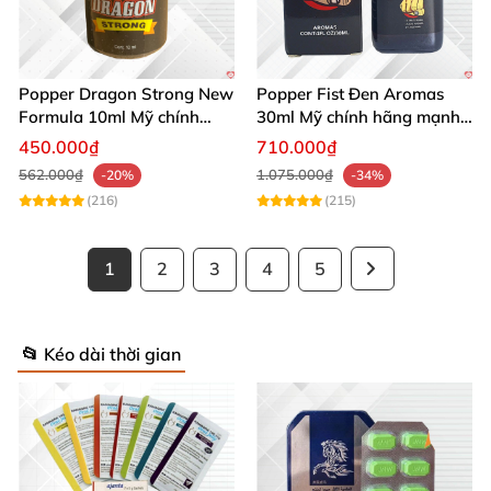
Popper Dragon Strong New
Popper Fist Đen Aromas
Formula 10ml Mỹ chính
30ml Mỹ chính hãng mạnh
hãng kích thích khoái cảm
mẽ kích thích
450.000₫
710.000₫
562.000₫
1.075.000₫
-20%
-34%
(216)
(215)
1
2
3
4
5
📂 Kéo dài thời gian