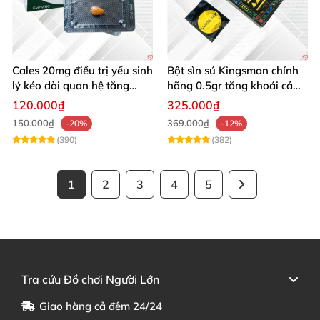
Cales 20mg điều trị yếu sinh
Bột sìn sú Kingsman chính
lý kéo dài quan hệ tăng
hãng 0.5gr tăng khoái cảm
cường cương dương
kéo dài
120.000₫
325.000₫
150.000₫
369.000₫
-20%
-12%
(390)
(382)
1
2
3
4
5
Tra cứu Đồ chơi Người Lớn
Giao hàng cả đêm 24/24