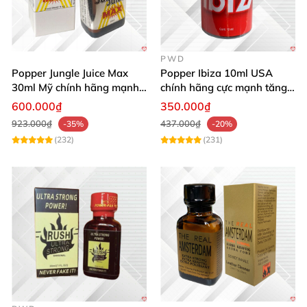
PWD
Popper Jungle Juice Max
Popper Ibiza 10ml USA
30ml Mỹ chính hãng mạnh
chính hãng cực mạnh tăng
mùi dịu kích thích
khoái cảm nhanh
600.000₫
350.000₫
923.000₫
437.000₫
-35%
-20%
(232)
(231)