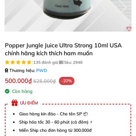
Popper Jungle Juice Ultra Strong 10ml USA
chính hãng kích thích ham muốn
|
135 đánh giá
|
Sku:
2948
Thương hiệu:
PWD
500.000₫
625.000₫
-20%
Còn hàng
ƯU ĐIỂM
Giao hàng kín đáo - Che tên SP 📦
Ship hỏa tốc 30 - 60 phút (cả đêm) ⚡
Miễn Ship cho đơn hàng từ 300.000đ