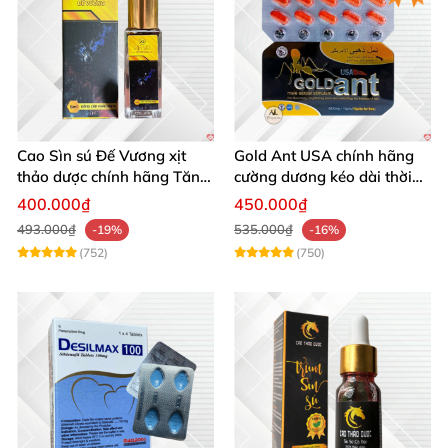
Cao Sìn sú Đế Vương xịt
Gold Ant USA chính hãng
thảo dược chính hãng Tăng
cường dương kéo dài thời
cường sinh lực tốt
gian - Kiến Vàng Đen Tây
400.000₫
450.000₫
Tạng
493.000₫
535.000₫
-19%
-16%
(752)
(750)