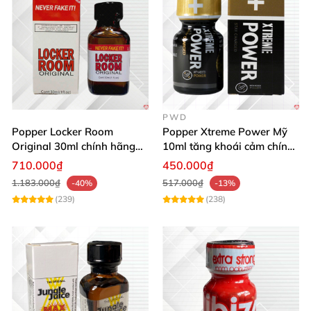
PWD
Popper Locker Room
Popper Xtreme Power Mỹ
Original 30ml chính hãng
10ml tăng khoái cảm chính
tăng khoái cảm cực mạnh
hãng mua ngay
710.000₫
450.000₫
1.183.000₫
517.000₫
-40%
-13%
(239)
(238)