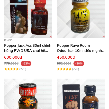
PWD
Popper Jack Ass 30ml chính
Popper Rave Room
hãng PWD USA chai hít
Odouriser 10ml siêu mạnh
cao cấp an toàn
kích thích cảm giác tăng
600.000₫
450.000₫
khoái cảm
779.000₫
562.000₫
-23%
-20%
(225)
(220)