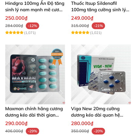
Hindgra 100mg Ấn Độ tăng
Thuốc Itsup Sildenafil
sinh lý nam mạnh mẽ cương
100mg tăng cường sinh lý
dương lâu
kéo dài thời gian cho nam
250.000₫
249.000₫
284.000₫
315.000₫
-12%
-21%
(1,071)
(1,021)
Maxman chính hãng cương
Viga New 20mg cường
dương kéo dài thời gian
dương kéo dài quan hệ
chống xuất tinh sớm hộp 10
chống xuất tinh sớm hộp 4
290.000₫
280.000₫
viên
viên
406.000₫
350.000₫
-29%
-20%