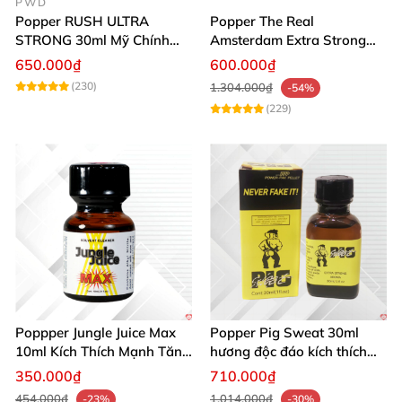
PWD
Popper RUSH ULTRA
Popper The Real
STRONG 30ml Mỹ Chính
Amsterdam Extra Strong
Hãng Tăng Hưng Phấn
30ml Hưng Phấn Mạnh Mẽ
650.000₫
600.000₫
Kéo Dài
(230)
1.304.000₫
-54%
(229)
Poppper Jungle Juice Max
Popper Pig Sweat 30ml
10ml Kích Thích Mạnh Tăng
hương độc đáo kích thích
Ham Muốn Mua Ngay
mạnh mẽ sảng khoái
350.000₫
710.000₫
454.000₫
1.014.000₫
-23%
-30%