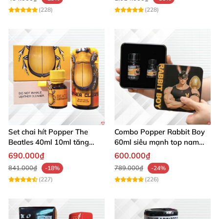
(228)
(228)
Set chai hít Popper The
Combo Popper Rabbit Boy
Beatles 40ml 10ml tăng
60ml siêu mạnh top nam
khoái cảm quan hệ
cực hưng phấn
690.000₫
600.000₫
841.000₫
789.000₫
-18%
-24%
(227)
(226)