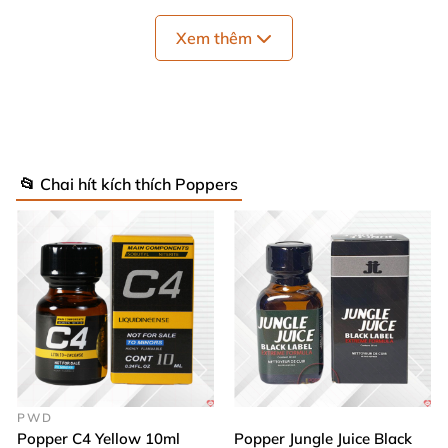
Xem thêm
📂 Chai hít kích thích Poppers
Mùi hương mới
PWD
của Popper Jungle Juice Ultra Strong
Popper C4 Yellow 10ml
Popper Jungle Juice Black