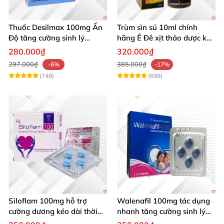
Thuốc Desilmax 100mg Ấn
Trùm sìn sú 10ml chính
Độ tăng cường sinh lý
hãng Ê Đê xịt thảo dược kéo
cường dương hiệu quả
dài quan hệ
280.000₫
320.000₫
297.000₫
385.000₫
-6%
-17%
(748)
(699)
Siloflam 100mg hỗ trợ
Walenafil 100mg tác dụng
cường dương kéo dài thời
nhanh tăng cường sinh lý
gian xuất tinh sớm Nam giới
chống xuất tinh sớm