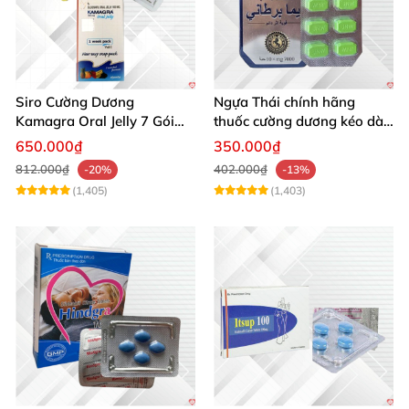
Siro Cường Dương
Ngựa Thái chính hãng
Kamagra Oral Jelly 7 Gói
thuốc cường dương kéo dài
100g tăng cường sinh lực
thời gian cho Nam hộp 10
650.000₫
350.000₫
viên
812.000₫
402.000₫
-20%
-13%
(1,405)
(1,403)