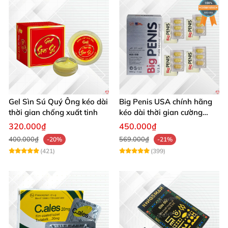
Gel Sìn Sú Quý Ông kéo dài
Big Penis USA chính hãng
thời gian chống xuất tinh
kéo dài thời gian cường
dương chống xuất tinh sớm
320.000₫
450.000₫
hộp 12 viên
400.000₫
569.000₫
-20%
-21%
(421)
(399)