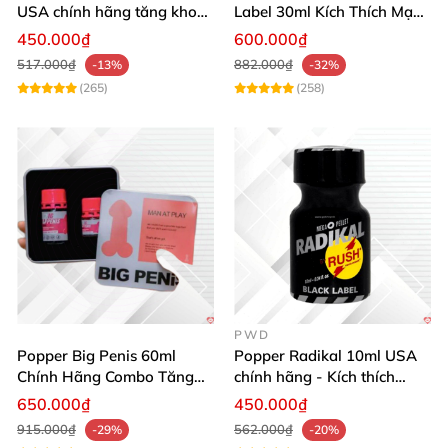
10ml
sẽ thổi bay tâm trí bạn
mà không một loại
USA chính hãng tăng khoái
Label 30ml Kích Thích Mạnh
popper nào khác
có thể làm
được.
cảm mạnh
Mẽ Hưng Phấn
450.000₫
600.000₫
517.000₫
882.000₫
-13%
-32%
(265)
(258)
PWD
Popper Big Penis 60ml
Popper Radikal 10ml USA
Chính Hãng Combo Tăng
chính hãng - Kích thích
Phê Mạnh Mẽ Cho Top Bot
mạnh mẽ, an toàn
650.000₫
450.000₫
915.000₫
562.000₫
-29%
-20%