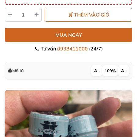
🛒 THÊM VÀO GIỎ
MUA NGAY
📞 Tư vấn
0938411000
(24/7)
Mô tả
−
100%
+