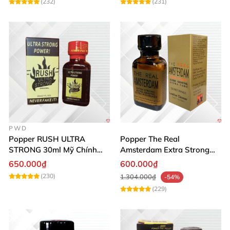
(232)
(231)
PWD
Popper RUSH ULTRA
Popper The Real
STRONG 30ml Mỹ Chính
Amsterdam Extra Strong
Hãng Tăng Hưng Phấn
30ml Hưng Phấn Mạnh Mẽ
650.000₫
600.000₫
Kéo Dài
(230)
1.304.000₫
-54%
(229)