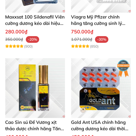
Maxxsat 100 Sildenafil Viên
Viagra Mỹ Pfizer chính
cường dương kéo dài hiệu
hãng tăng cường sinh lý
quả nam giới
nam, kéo dài hiệu quả
280.000₫
750.000₫
350.000₫
1.071.000₫
-20%
-30%
(900)
(850)
Cao Sìn sú Đế Vương xịt
Gold Ant USA chính hãng
thảo dược chính hãng Tăng
cường dương kéo dài thời
cường sinh lực tốt
gian - Kiến Vàng Đen Tây