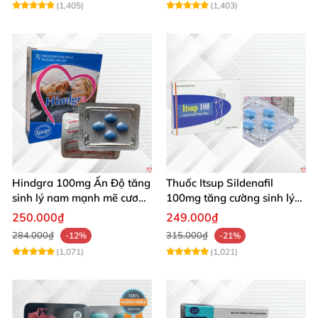
(1,405)
(1,403)
Hindgra 100mg Ấn Độ tăng
Thuốc Itsup Sildenafil
sinh lý nam mạnh mẽ cương
100mg tăng cường sinh lý
dương lâu
kéo dài thời gian cho nam
250.000₫
249.000₫
284.000₫
315.000₫
-12%
-21%
(1,071)
(1,021)