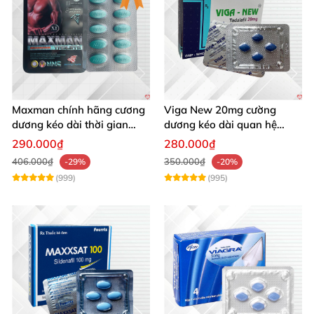
Maxman chính hãng cương
Viga New 20mg cường
dương kéo dài thời gian
dương kéo dài quan hệ
chống xuất tinh sớm hộp 10
chống xuất tinh sớm hộp 4
290.000₫
280.000₫
viên
viên
406.000₫
350.000₫
-29%
-20%
(999)
(995)