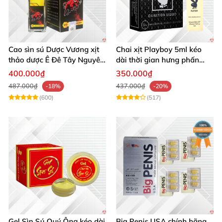
Cao sìn sú Dược Vương xịt
Chai xịt Playboy 5ml kéo
thảo dược Ê Đê Tây Nguyên
dài thời gian hưng phấn
chuẩn chính hãng kích thích
mạnh mẽ
400.000₫
350.000₫
487.000₫
437.000₫
-18%
-20%
(600)
(517)
Gel Sìn Sú Quý Ông kéo dài
Big Penis USA chính hãng