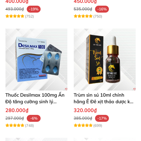
400.000₫
450.000₫
Tạng
493.000₫
535.000₫
-19%
-16%
(752)
(750)
Thuốc Desilmax 100mg Ấn
Trùm sìn sú 10ml chính
Độ tăng cường sinh lý
hãng Ê Đê xịt thảo dược kéo
cường dương hiệu quả
dài quan hệ
280.000₫
320.000₫
297.000₫
385.000₫
-6%
-17%
(748)
(699)