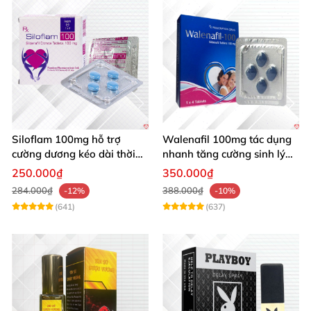
Siloflam 100mg hỗ trợ
Walenafil 100mg tác dụng
cường dương kéo dài thời
nhanh tăng cường sinh lý
gian xuất tinh sớm Nam giới
chống xuất tinh sớm
250.000₫
350.000₫
284.000₫
388.000₫
-12%
-10%
(641)
(637)