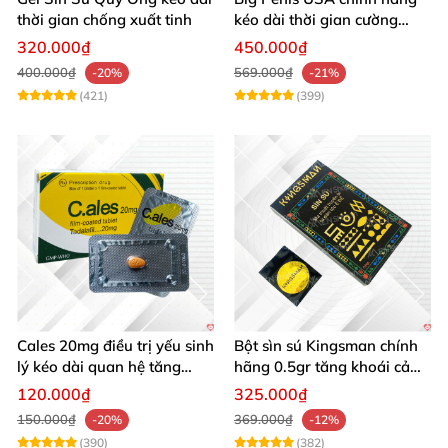
thời gian chống xuất tinh
kéo dài thời gian cường
dương chống xuất tinh sớm
320.000₫
450.000₫
hộp 12 viên
400.000₫
569.000₫
-20%
-21%
(421)
(399)
Cales 20mg điều trị yếu sinh
Bột sìn sú Kingsman chính
lý kéo dài quan hệ tăng
hãng 0.5gr tăng khoái cảm
cường cương dương
kéo dài
120.000₫
325.000₫
150.000₫
369.000₫
-20%
-12%
(390)
(382)