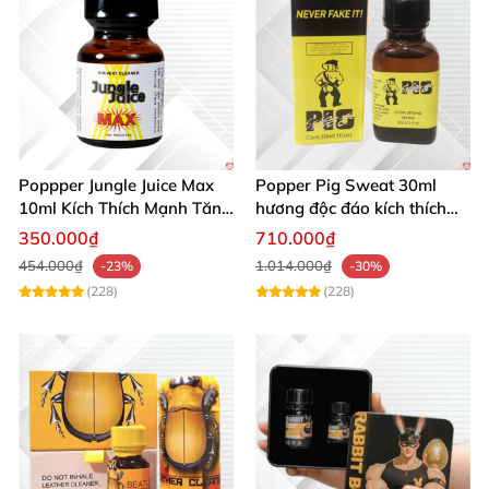
Poppper Jungle Juice Max
Popper Pig Sweat 30ml
10ml Kích Thích Mạnh Tăng
hương độc đáo kích thích
Ham Muốn Mua Ngay
mạnh mẽ sảng khoái
350.000₫
710.000₫
454.000₫
1.014.000₫
-23%
-30%
(228)
(228)