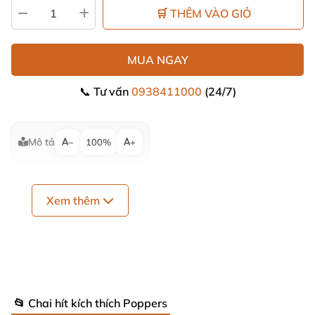
🛒 THÊM VÀO GIỎ
MUA NGAY
📞 Tư vấn
0938411000
(24/7)
Mô tả
−
100%
+
Xem thêm
📂 Chai hít kích thích Poppers