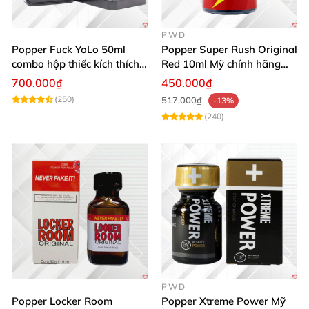
PWD
Popper Fuck YoLo 50ml
Popper Super Rush Original
combo hộp thiếc kích thích
Red 10ml Mỹ chính hãng
Top Bot hiệu quả
tăng khoái cảm cực mạnh
700.000₫
450.000₫
(250)
517.000₫
-13%
(240)
PWD
Popper Locker Room
Popper Xtreme Power Mỹ