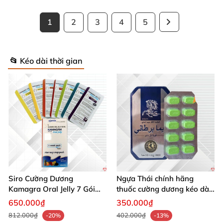
1
2
3
4
5
📂 Kéo dài thời gian
Siro Cường Dương
Ngựa Thái chính hãng
Kamagra Oral Jelly 7 Gói
thuốc cường dương kéo dài
100g tăng cường sinh lực
thời gian cho Nam hộp 10
650.000₫
350.000₫
viên
812.000₫
402.000₫
-20%
-13%