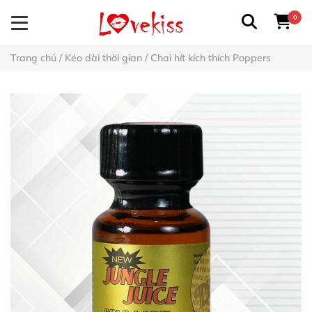
0
Trang chủ
/
Kéo dài thời gian
/
Chai hít kích thích Poppers