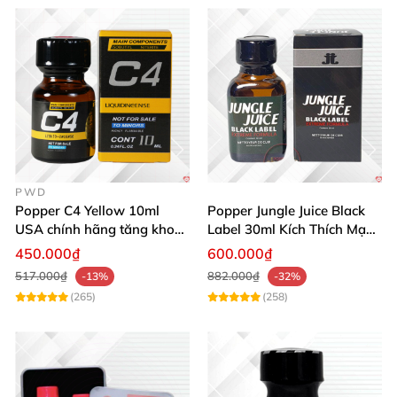
PWD
Popper C4 Yellow 10ml
Popper Jungle Juice Black
USA chính hãng tăng khoái
Label 30ml Kích Thích Mạnh
cảm mạnh
Mẽ Hưng Phấn
450.000₫
600.000₫
517.000₫
882.000₫
-13%
-32%
(265)
(258)