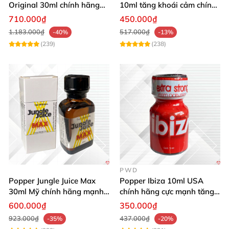
Original 30ml chính hãng
10ml tăng khoái cảm chính
tăng khoái cảm cực mạnh
hãng mua ngay
710.000₫
450.000₫
1.183.000₫
517.000₫
-40%
-13%
(239)
(238)
PWD
Popper Jungle Juice Max
Popper Ibiza 10ml USA
30ml Mỹ chính hãng mạnh
chính hãng cực mạnh tăng
mùi dịu kích thích
khoái cảm nhanh
600.000₫
350.000₫
923.000₫
437.000₫
-35%
-20%