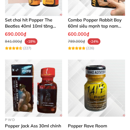
Set chai hít Popper The
Combo Popper Rabbit Boy
Beatles 40ml 10ml tăng
60ml siêu mạnh top nam
khoái cảm quan hệ
cực hưng phấn
690.000₫
600.000₫
841.000₫
789.000₫
-18%
-24%
(227)
(226)
PWD
Popper Jack Ass 30ml chính
Popper Rave Room