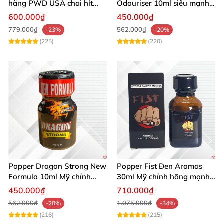
hãng PWD USA chai hít
Odouriser 10ml siêu mạnh
cao cấp an toàn
kích thích cảm giác tăng
600.000₫
450.000₫
khoái cảm
779.000₫
562.000₫
-23%
-20%
(225)
(220)
Popper Dragon Strong New
Popper Fist Đen Aromas
Formula 10ml Mỹ chính
30ml Mỹ chính hãng mạnh
hãng kích thích khoái cảm
mẽ kích thích
450.000₫
710.000₫
562.000₫
1.075.000₫
-20%
-34%
(216)
(215)