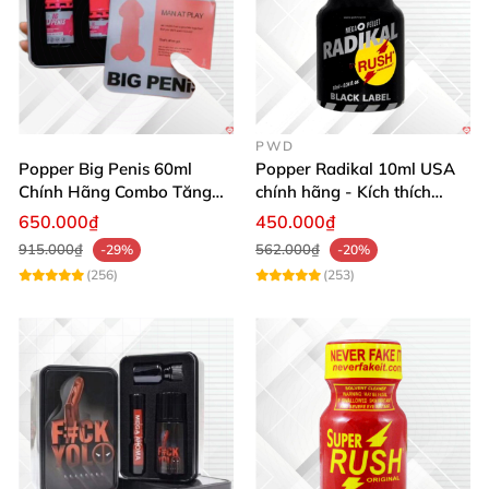
PWD
Popper Big Penis 60ml
Popper Radikal 10ml USA
Chính Hãng Combo Tăng
chính hãng - Kích thích
Phê Mạnh Mẽ Cho Top Bot
mạnh mẽ, an toàn
650.000₫
450.000₫
915.000₫
562.000₫
-29%
-20%
(256)
(253)