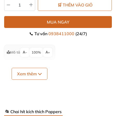
🛒 THÊM VÀO GIỎ
MUA NGAY
📞 Tư vấn
0938411000
(24/7)
Mô tả
−
100%
+
Xem thêm
📂 Chai hít kích thích Poppers