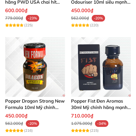
hãng PWD USA chai hít
Odouriser 10ml siêu mạnh
cao cấp an toàn
kích thích cảm giác tăng
600.000₫
450.000₫
khoái cảm
779.000₫
562.000₫
-23%
-20%
(225)
(220)
Popper Dragon Strong New
Popper Fist Đen Aromas
Formula 10ml Mỹ chính
30ml Mỹ chính hãng mạnh
hãng kích thích khoái cảm
mẽ kích thích
450.000₫
710.000₫
562.000₫
1.075.000₫
-20%
-34%
(216)
(215)