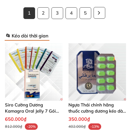
1
2
3
4
5
📂 Kéo dài thời gian
Siro Cường Dương
Ngựa Thái chính hãng
Kamagra Oral Jelly 7 Gói
thuốc cường dương kéo dài
100g tăng cường sinh lực
thời gian cho Nam hộp 10
650.000₫
350.000₫
viên
812.000₫
402.000₫
-20%
-13%