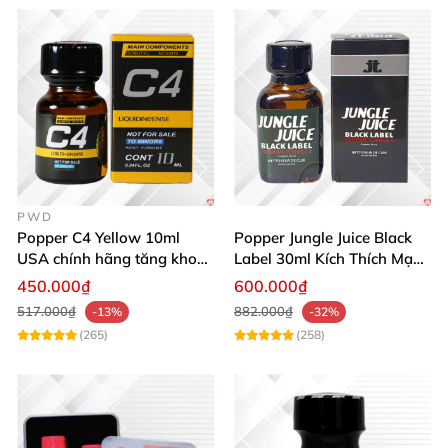
PWD
Popper C4 Yellow 10ml
Popper Jungle Juice Black
USA chính hãng tăng khoái
Label 30ml Kích Thích Mạnh
cảm mạnh
Mẽ Hưng Phấn
450.000₫
600.000₫
517.000₫
882.000₫
-13%
-32%
(265)
(258)