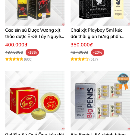
Cao sìn sú Dược Vương xịt
Chai xịt Playboy 5ml kéo
thảo dược Ê Đê Tây Nguyên
dài thời gian hưng phấn
chuẩn chính hãng kích thích
mạnh mẽ
400.000₫
350.000₫
487.000₫
437.000₫
-18%
-20%
(600)
(517)
Gel Sìn Sú Quý Ông kéo dài
Big Penis USA chính hãng