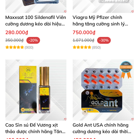
Maxxsat 100 Sildenafil Viên
Viagra Mỹ Pfizer chính
cường dương kéo dài hiệu
hãng tăng cường sinh lý
quả nam giới
nam, kéo dài hiệu quả
280.000₫
750.000₫
350.000₫
1.071.000₫
-20%
-30%
(900)
(850)
Cao Sìn sú Đế Vương xịt
Gold Ant USA chính hãng
thảo dược chính hãng Tăng
cường dương kéo dài thời
cường sinh lực tốt
gian - Kiến Vàng Đen Tây