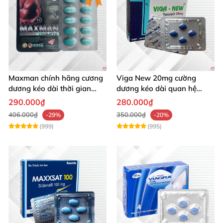
Maxman chính hãng cương
Viga New 20mg cường
dương kéo dài thời gian
dương kéo dài quan hệ
chống xuất tinh sớm hộp 10
chống xuất tinh sớm hộp 4
290.000₫
280.000₫
viên
viên
406.000₫
350.000₫
-29%
-20%
(999)
(995)