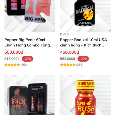
PWD
Popper Big Penis 60ml
Popper Radikal 10ml USA
Chính Hãng Combo Tăng
chính hãng - Kích thích
Phê Mạnh Mẽ Cho Top Bot
mạnh mẽ, an toàn
650.000₫
450.000₫
915.000₫
562.000₫
-29%
-20%
(256)
(253)