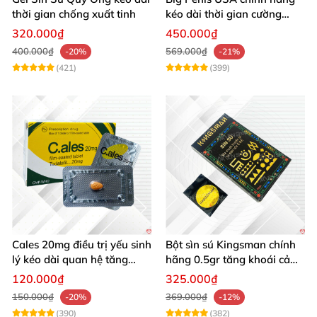
thời gian chống xuất tinh
kéo dài thời gian cường
dương chống xuất tinh sớm
320.000₫
450.000₫
hộp 12 viên
400.000₫
569.000₫
-20%
-21%
(421)
(399)
Cales 20mg điều trị yếu sinh
Bột sìn sú Kingsman chính
lý kéo dài quan hệ tăng
hãng 0.5gr tăng khoái cảm
cường cương dương
kéo dài
120.000₫
325.000₫
150.000₫
369.000₫
-20%
-12%
(390)
(382)