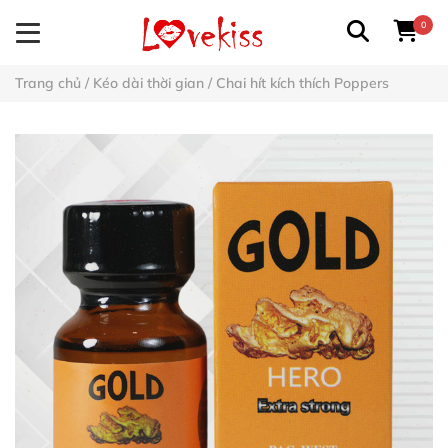
0
Trang chủ
/
Kéo dài thời gian
/
Chai hít kích thích Poppers