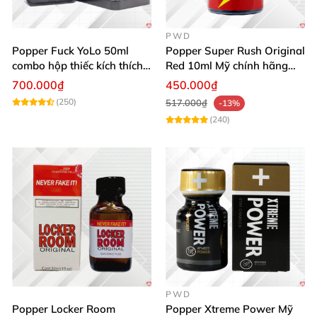
PWD
Popper Fuck YoLo 50ml
Popper Super Rush Original
combo hộp thiếc kích thích
Red 10ml Mỹ chính hãng
Top Bot hiệu quả
tăng khoái cảm cực mạnh
700.000₫
450.000₫
(250)
517.000₫
-13%
(240)
PWD
Popper Locker Room
Popper Xtreme Power Mỹ