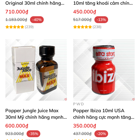
Original 30ml chính hãng
10ml tăng khoái cảm chính
tăng khoái cảm cực mạnh
hãng mua ngay
710.000₫
450.000₫
1.183.000₫
517.000₫
-40%
-13%
(239)
(238)
PWD
Popper Jungle Juice Max
Popper Ibiza 10ml USA
30ml Mỹ chính hãng mạnh
chính hãng cực mạnh tăng
mùi dịu kích thích
khoái cảm nhanh
600.000₫
350.000₫
923.000₫
437.000₫
-35%
-20%