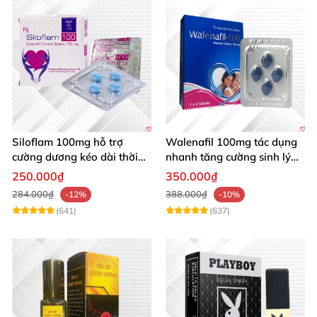
Siloflam 100mg hỗ trợ
Walenafil 100mg tác dụng
cường dương kéo dài thời
nhanh tăng cường sinh lý
gian xuất tinh sớm Nam giới
chống xuất tinh sớm
250.000₫
350.000₫
284.000₫
388.000₫
-12%
-10%
(641)
(637)