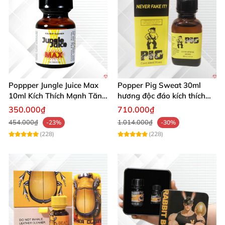
Poppper Jungle Juice Max
Popper Pig Sweat 30ml
10ml Kích Thích Mạnh Tăng
hương độc đáo kích thích
Ham Muốn Mua Ngay
mạnh mẽ sảng khoái
350.000₫
710.000₫
454.000₫
1.014.000₫
-23%
-30%
(228)
(228)