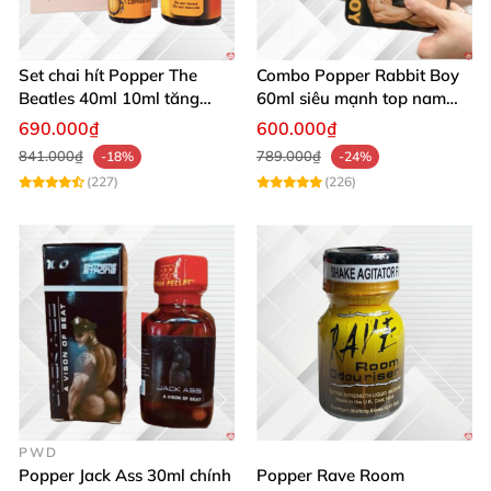
Set chai hít Popper The
Combo Popper Rabbit Boy
Beatles 40ml 10ml tăng
60ml siêu mạnh top nam
khoái cảm quan hệ
cực hưng phấn
690.000₫
600.000₫
841.000₫
789.000₫
-18%
-24%
(227)
(226)
PWD
Popper Jack Ass 30ml chính
Popper Rave Room