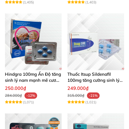
(1,405)
(1,403)
Hindgra 100mg Ấn Độ tăng
Thuốc Itsup Sildenafil
sinh lý nam mạnh mẽ cương
100mg tăng cường sinh lý
dương lâu
kéo dài thời gian cho nam
250.000₫
249.000₫
284.000₫
315.000₫
-12%
-21%
(1,071)
(1,021)