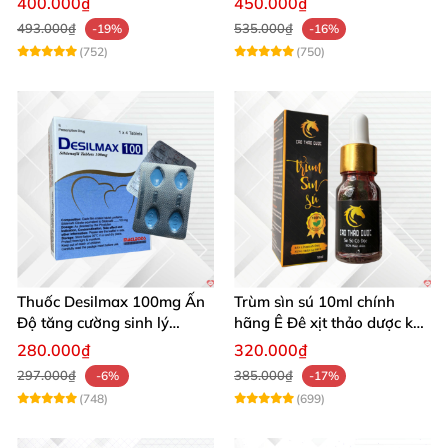
400.000₫
450.000₫
Tạng
493.000₫
535.000₫
-19%
-16%
(752)
(750)
Thuốc Desilmax 100mg Ấn
Trùm sìn sú 10ml chính
Độ tăng cường sinh lý
hãng Ê Đê xịt thảo dược kéo
cường dương hiệu quả
dài quan hệ
280.000₫
320.000₫
297.000₫
385.000₫
-6%
-17%
(748)
(699)