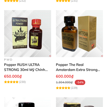
(232)
(231)
PWD
Popper RUSH ULTRA
Popper The Real
STRONG 30ml Mỹ Chính
Amsterdam Extra Strong
Hãng Tăng Hưng Phấn
30ml Hưng Phấn Mạnh Mẽ
650.000₫
600.000₫
Kéo Dài
(230)
1.304.000₫
-54%
(229)