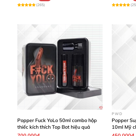
(265)
(25
PWD
Popper Fuck YoLo 50ml combo hộp
Popper Su
thiếc kích thích Top Bot hiệu quả
10ml Mỹ c
cực mạnh
700.000₫
450.000₫