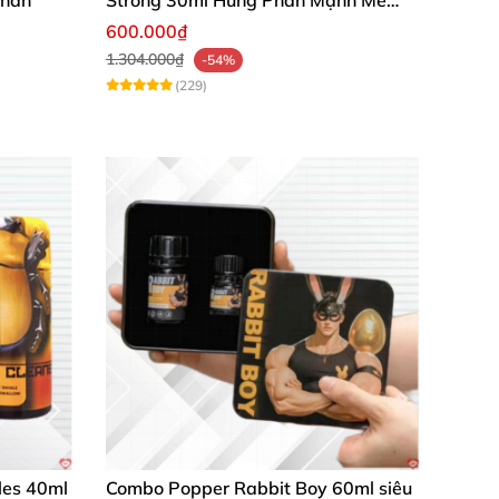
Kéo Dài
600.000₫
1.304.000₫
-54%
(229)
les 40ml
Combo Popper Rabbit Boy 60ml siêu