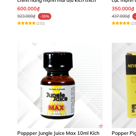
600.000₫
350.000₫
923.000₫
437.000₫
-35%
(232)
(23
Poppper Jungle Juice Max 10ml Kích
Popper Pi