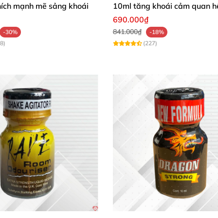
hích mạnh mẽ sảng khoái
10ml tăng khoái cảm quan h
690.000₫
841.000₫
-30%
-18%
8)
(227)