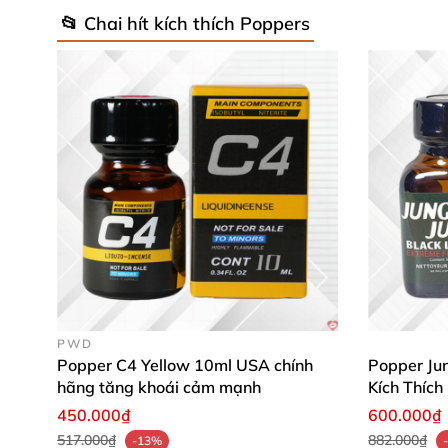
📂 Chai hít kích thích Poppers
PWD
Popper C4 Yellow 10ml USA chính
Popper Jun
hãng tăng khoái cảm mạnh
Kích Thíc
450.000₫
600.000₫
517.000₫
882.000₫
-13%