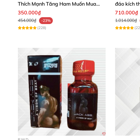
Thích Mạnh Tăng Ham Muốn Mua
đáo kích t
Ngay
350.000₫
710.000₫
454.000₫
1.014.000₫
-23%
(228)
(22
PWD