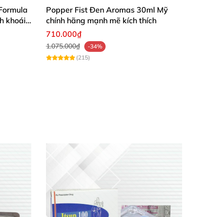
Formula
Popper Fist Đen Aromas 30ml Mỹ
h khoái
chính hãng mạnh mẽ kích thích
710.000₫
1.075.000₫
-34%
(215)