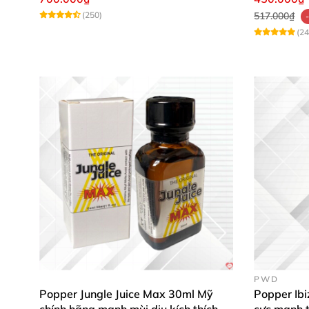
(250)
517.000₫
(24
PWD
Popper Jungle Juice Max 30ml Mỹ
Popper Ib
chính hãng mạnh mùi dịu kích thích
cực mạnh 