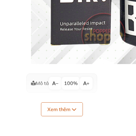
Mô tả
−
100%
+
Xem thêm