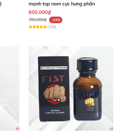
ệ
mạnh top nam cực hưng phấn
600.000₫
789.000₫
-24%
(226)