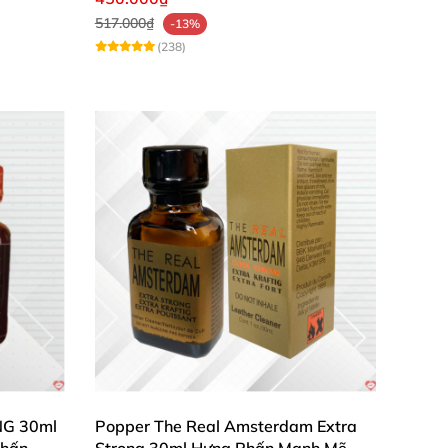
517.000₫
-13%
(238)
NG 30ml
Popper The Real Amsterdam Extra
Phấn
Strong 30ml Hưng Phấn Mạnh Mẽ