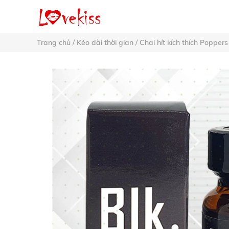
Trang chủ
/
Kéo dài thời gian
/
Chai hít kích thích Poppers