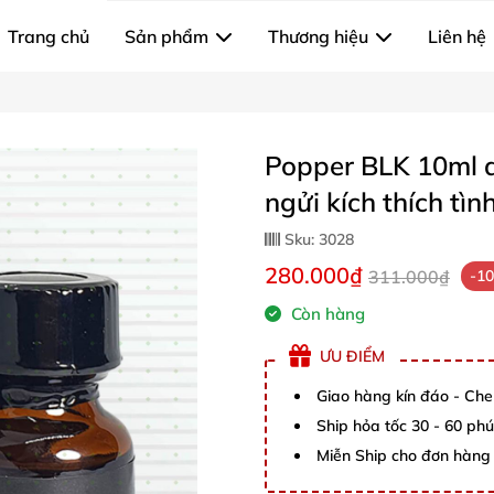
Trang chủ
Sản phẩm
Thương hiệu
Liên hệ
Popper BLK 10ml d
ngửi kích thích tìn
Sku:
3028
280.000₫
311.000₫
-1
Còn hàng
ƯU ĐIỂM
Giao hàng kín đáo - Che
Ship hỏa tốc 30 - 60 ph
Miễn Ship cho đơn hàng