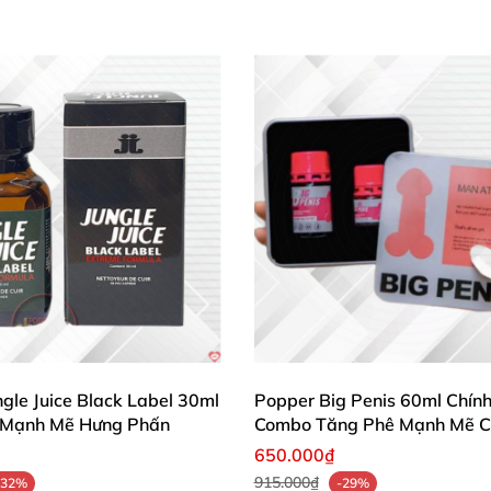
gle Juice Black Label 30ml
Popper Big Penis 60ml Chín
h Mạnh Mẽ Hưng Phấn
Combo Tăng Phê Mạnh Mẽ C
Bot
650.000₫
915.000₫
-32%
-29%