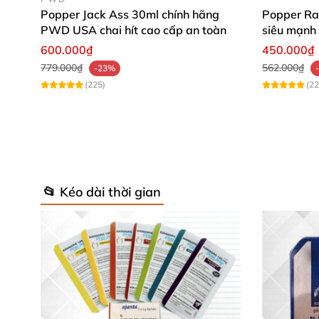
Popper Jack Ass 30ml chính hãng
Popper Ra
PWD USA chai hít cao cấp an toàn
siêu mạnh 
khoái cảm
600.000₫
450.000₫
779.000₫
562.000₫
-23%
(225)
(22
📂 Kéo dài thời gian