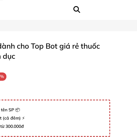
ành cho Top Bot giá rẻ thuốc
h dục
0%
 tên SP 📦
út (cả đêm) ⚡
 từ 300.000đ