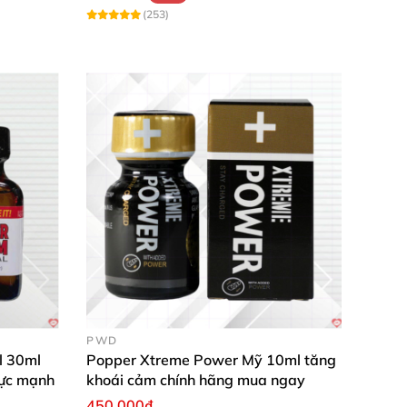
(253)
PWD
l 30ml
Popper Xtreme Power Mỹ 10ml tăng
cực mạnh
khoái cảm chính hãng mua ngay
450.000₫