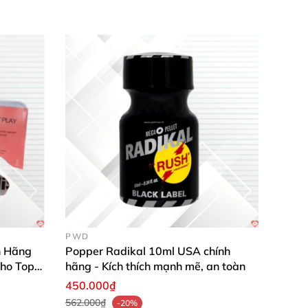
PWD
h Hãng
Popper Radikal 10ml USA chính
ho Top
hãng - Kích thích mạnh mẽ, an toàn
450.000₫
562.000₫
-20%