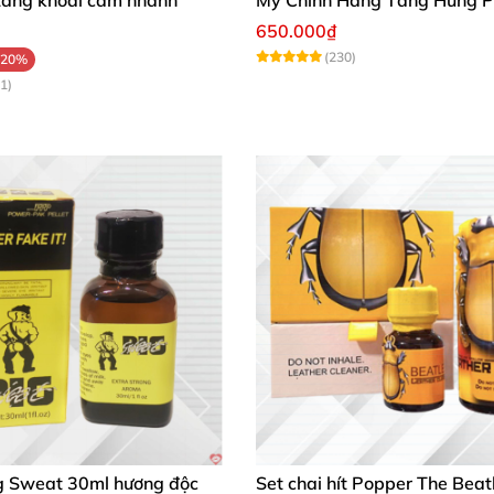
650.000₫
(230)
-20%
1)
g Sweat 30ml hương độc
Set chai hít Popper The Beat