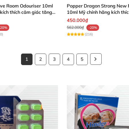
ve Room Odouriser 10ml
Popper Dragon Strong New 
kích thích cảm giác tăng
10ml Mỹ chính hãng kích thíc
cảm
450.000₫
562.000₫
-20%
-20%
0)
(216)
1
2
3
4
5