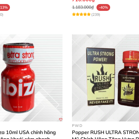
1.183.000₫
-13%
-40%
0)
(239)
PWD
iza 10ml USA chính hãng
Popper RUSH ULTRA STRO
tăng khoái cảm nhanh
Mỹ Chính Hãng Tăng Hưng 