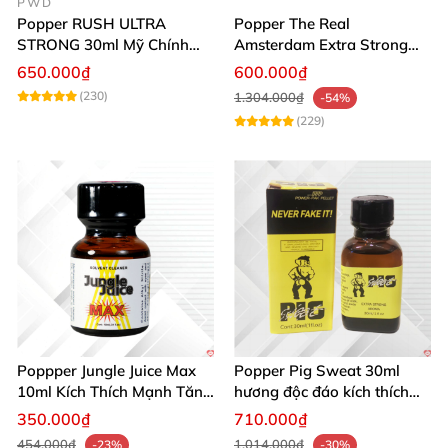
PWD
Popper RUSH ULTRA
Popper The Real
STRONG 30ml Mỹ Chính
Amsterdam Extra Strong
Hãng Tăng Hưng Phấn
30ml Hưng Phấn Mạnh Mẽ
650.000₫
600.000₫
Kéo Dài
(230)
1.304.000₫
-54%
(229)
Poppper Jungle Juice Max
Popper Pig Sweat 30ml
10ml Kích Thích Mạnh Tăng
hương độc đáo kích thích
Ham Muốn Mua Ngay
mạnh mẽ sảng khoái
350.000₫
710.000₫
454.000₫
1.014.000₫
-23%
-30%