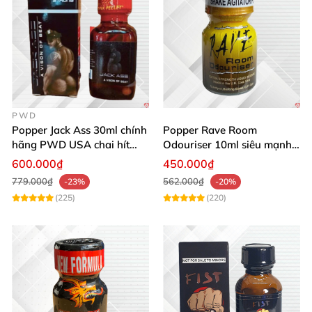
PWD
Popper Jack Ass 30ml chính
Popper Rave Room
hãng PWD USA chai hít
Odouriser 10ml siêu mạnh
cao cấp an toàn
kích thích cảm giác tăng
600.000₫
450.000₫
khoái cảm
779.000₫
562.000₫
-23%
-20%
(225)
(220)