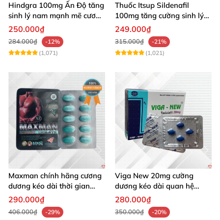
Hindgra 100mg Ấn Độ tăng
Thuốc Itsup Sildenafil
sinh lý nam mạnh mẽ cương
100mg tăng cường sinh lý
dương lâu
kéo dài thời gian cho nam
250.000₫
249.000₫
284.000₫
315.000₫
-12%
-21%
(1,071)
(1,021)
Maxman chính hãng cương
Viga New 20mg cường
dương kéo dài thời gian
dương kéo dài quan hệ
chống xuất tinh sớm hộp 10
chống xuất tinh sớm hộp 4
290.000₫
280.000₫
viên
viên
406.000₫
350.000₫
-29%
-20%