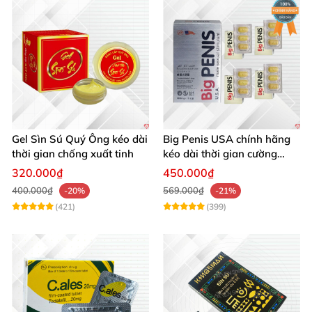
Gel Sìn Sú Quý Ông kéo dài
Big Penis USA chính hãng
thời gian chống xuất tinh
kéo dài thời gian cường
dương chống xuất tinh sớm
320.000₫
450.000₫
hộp 12 viên
400.000₫
569.000₫
-20%
-21%
(421)
(399)