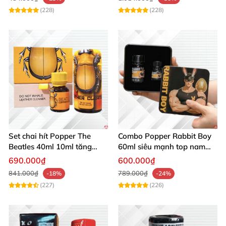
(228)
(228)
Set chai hít Popper The
Combo Popper Rabbit Boy
Beatles 40ml 10ml tăng
60ml siêu mạnh top nam
khoái cảm quan hệ
cực hưng phấn
690.000₫
600.000₫
841.000₫
789.000₫
-18%
-24%
(227)
(226)