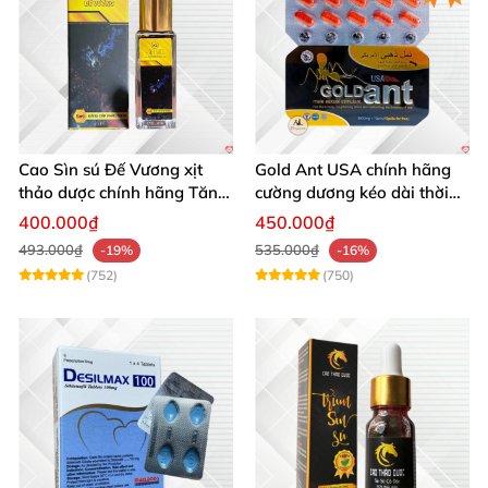
Cao Sìn sú Đế Vương xịt
Gold Ant USA chính hãng
thảo dược chính hãng Tăng
cường dương kéo dài thời
cường sinh lực tốt
gian - Kiến Vàng Đen Tây
400.000₫
450.000₫
Tạng
493.000₫
535.000₫
-19%
-16%
(752)
(750)