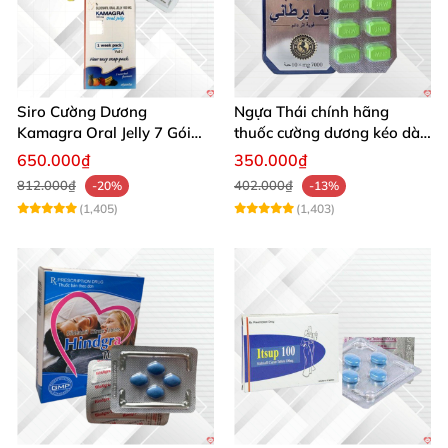
Siro Cường Dương
Ngựa Thái chính hãng
Kamagra Oral Jelly 7 Gói
thuốc cường dương kéo dài
100g tăng cường sinh lực
thời gian cho Nam hộp 10
650.000₫
350.000₫
viên
812.000₫
402.000₫
-20%
-13%
(1,405)
(1,403)