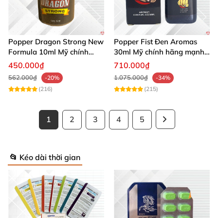
Popper Dragon Strong New
Popper Fist Đen Aromas
Formula 10ml Mỹ chính
30ml Mỹ chính hãng mạnh
hãng kích thích khoái cảm
mẽ kích thích
450.000₫
710.000₫
562.000₫
1.075.000₫
-20%
-34%
(216)
(215)
1
2
3
4
5
📂 Kéo dài thời gian