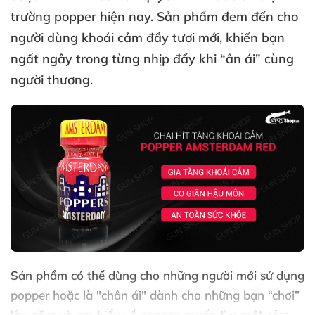
trường popper
hiện nay
. Sản phẩm đem đến cho
người dùng khoái cảm đầy tươi mới
, khiến bạn
ngất ngây trong từng nhịp đẩy khi “ân ái” cùng
người thương
.
Sản phẩm
có thể dùng cho
những người mới sử dụng
popper
hoặc là "chân ái" dành cho
những bạn “chơi”
lâu năm
và am hiểu về popper
, muốn tìm một cảm