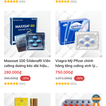
(999)
(995)
Maxxsat 100 Sildenafil Viên
Viagra Mỹ Pfizer chính
cường dương kéo dài hiệu
hãng tăng cường sinh lý
quả nam giới
nam, kéo dài hiệu quả
280.000₫
750.000₫
350.000₫
1.071.000₫
-20%
-30%
(900)
(850)