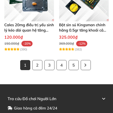
Cales 20mg điều trị yếu sinh
Bột sìn sú Kingsman chính
lý kéo dài quan hệ tăng
hãng 0.5gr tăng khoái cảm
cường cương dương
kéo dài
120.000₫
325.000₫
150.000₫
369.000₫
-20%
-12%
(390)
(382)
1
2
3
4
5
Tra cứu Đồ chơi Người Lớn
Giao hàng cả đêm 24/24