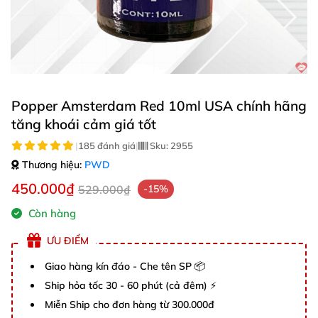
Popper Amsterdam Red 10ml USA chính hãng
tăng khoái cảm giá tốt
|
185 đánh giá
|
Sku:
2955
Thương hiệu:
PWD
450.000₫
529.000₫
-15%
Còn hàng
ƯU ĐIỂM
Giao hàng kín đáo - Che tên SP 📦
Ship hỏa tốc 30 - 60 phút (cả đêm) ⚡
Miễn Ship cho đơn hàng từ 300.000đ