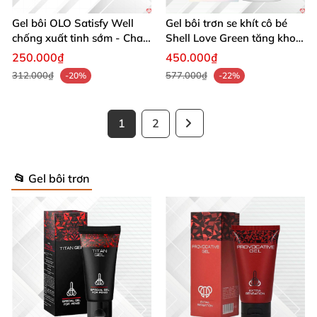
Gel bôi OLO Satisfy Well
Gel bôi trơn se khít cô bé
chống xuất tinh sớm - Chai
Shell Love Green tăng khoái
5ml
cảm nữ chai 50ml
250.000₫
450.000₫
312.000₫
577.000₫
-20%
-22%
1
2
📂 Gel bôi trơn