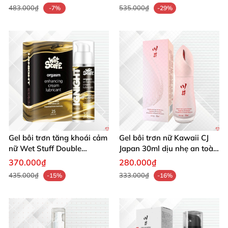
483.000₫
535.000₫
-7%
-29%
Gel bôi trơn tăng khoái cảm
Gel bôi trơn nữ Kawaii CJ
nữ Wet Stuff Double
Japan 30ml dịu nhẹ an toàn
Strength - Chai 25g
tăng khoái cảm
370.000₫
280.000₫
435.000₫
333.000₫
-15%
-16%