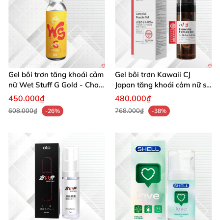
Gel bôi trơn tăng khoái cảm
Gel bôi trơn Kawaii CJ
nữ Wet Stuff G Gold - Chai
Japan tăng khoái cảm nữ se
150g
khít 15ml nhẹ dịu
450.000₫
480.000₫
608.000₫
768.000₫
-26%
-38%