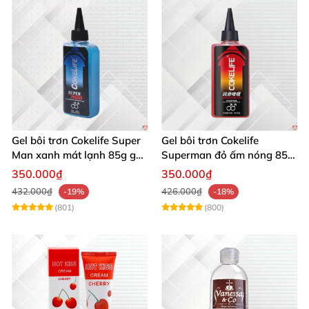
Gel bôi trơn Cokelife Super
Gel bôi trơn Cokelife
Man xanh mát lạnh 85g gel
Superman đỏ ấm nóng 85g
hậu môn cho gay
kích thích, giảm đau rát
350.000₫
350.000₫
432.000₫
426.000₫
-19%
-18%
(801)
(800)