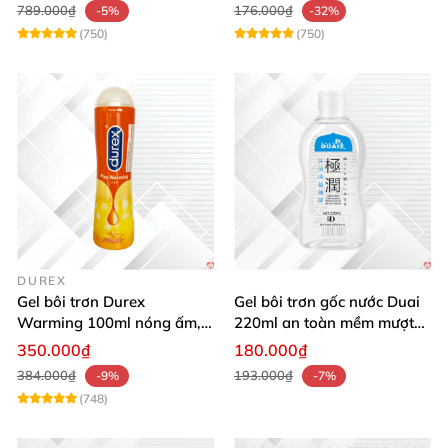
789.000₫
176.000₫
-5%
-32%
(750)
(750)
DUREX
Gel bôi trơn Durex
Gel bôi trơn gốc nước Duai
Warming 100ml nóng ấm,
220ml an toàn mềm mượt
tăng khoái cảm nhanh
kích thích
350.000₫
180.000₫
384.000₫
193.000₫
-9%
-7%
(748)