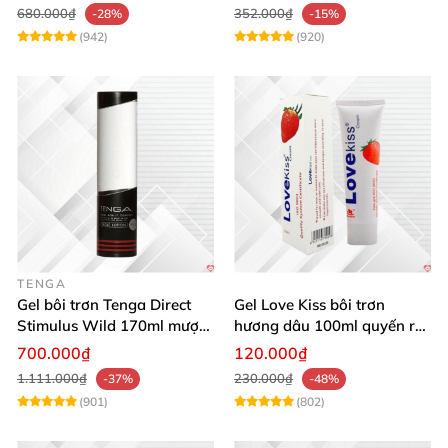
680.000₫
352.000₫
-28%
-15%
(942)
(920)
TENGA
Gel bôi trơn Tenga Direct
Gel Love Kiss bôi trơn
Stimulus Wild 170ml mượt
hương dâu 100ml quyến rũ
mà kích thích
thơm ngọt nâng cảm xúc
700.000₫
120.000₫
1.111.000₫
230.000₫
-37%
-48%
(901)
(802)