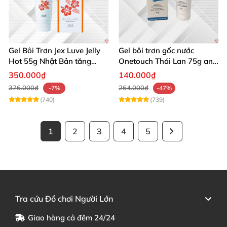
Gel Bôi Trơn Jex Luve Jelly
Gel bôi trơn gốc nước
Hot 55g Nhật Bản tăng
Onetouch Thái Lan 75g an
khoái cảm cho nữ giới
toàn dịu nhẹ tăng khoái
350.000₫
140.000₫
cảm
376.000₫
264.000₫
-7%
-47%
(740)
(739)
1
2
3
4
5
Tra cứu Đồ chơi Người Lớn
Giao hàng cả đêm 24/24