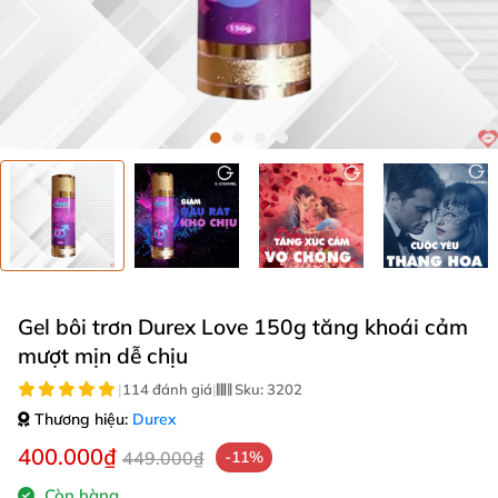
Gel bôi trơn Durex Love 150g tăng khoái cảm
mượt mịn dễ chịu
|
114 đánh giá
|
Sku:
3202
Thương hiệu:
Durex
400.000₫
449.000₫
-11%
Còn hàng