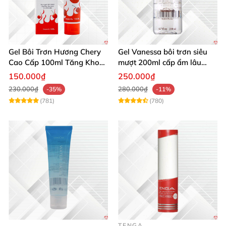
Gel Bôi Trơn Hương Chery
Gel Vanessa bôi trơn siêu
Cao Cấp 100ml Tăng Khoái
mượt 200ml cấp ẩm lâu
Cảm
trơn mượt
150.000₫
250.000₫
230.000₫
280.000₫
-35%
-11%
(781)
(780)
TENGA