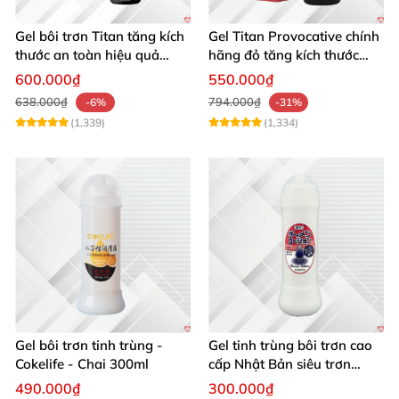
Gel bôi trơn Titan tăng kích
Gel Titan Provocative chính
thước an toàn hiệu quả
hãng đỏ tăng kích thước
50ml
dương vật cho Nam 50ml
600.000₫
550.000₫
638.000₫
794.000₫
-6%
-31%
(1,339)
(1,334)
Gel bôi trơn tinh trùng -
Gel tinh trùng bôi trơn cao
Cokelife - Chai 300ml
cấp Nhật Bản siêu trơn
300ml
490.000₫
300.000₫