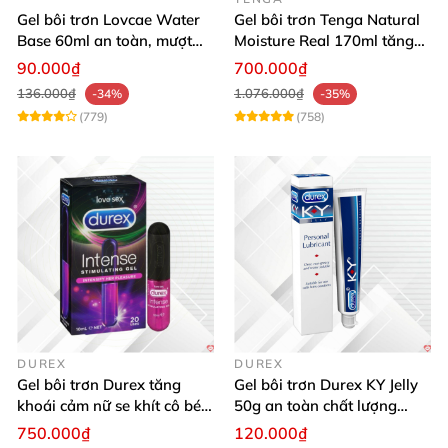
Gel bôi trơn Lovcae Water
Gel bôi trơn Tenga Natural
Base 60ml an toàn, mượt
Moisture Real 170ml tăng
mà dễ dùng
khoái cảm
90.000₫
700.000₫
136.000₫
1.076.000₫
-34%
-35%
(779)
(758)
DUREX
DUREX
Gel bôi trơn Durex tăng
Gel bôi trơn Durex KY Jelly
khoái cảm nữ se khít cô bé
50g an toàn chất lượng
10ml
mua ngay
750.000₫
120.000₫