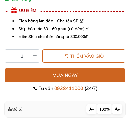
ƯU ĐIỂM
Giao hàng kín đáo - Che tên SP 📦
Ship hỏa tốc 30 - 60 phút (cả đêm) ⚡
Miễn Ship cho đơn hàng từ 300.000đ
🛒 THÊM VÀO GIỎ
MUA NGAY
📞 Tư vấn
0938411000
(24/7)
Mô tả
−
100%
+