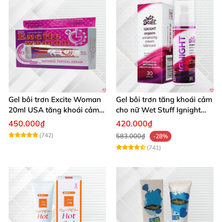
Gel bôi trơn Excite Woman
Gel bôi trơn tăng khoái cảm
20ml USA tăng khoái cảm
cho nữ Wet Stuff Ignight
kích thích nữ
30g se khít âm đạo
450.000₫
420.000₫
(742)
583.000₫
-28%
(741)