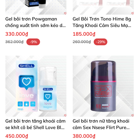
Gel bôi trơn Powgaman
Gel Bôi Trơn Tono Hime 8g
chống xuất tinh sớm kéo dài
Tăng Khoái Cảm Siêu Mạnh
thời gian - Chai 10gr
Nữ
330.000₫
185.000₫
362.000₫
260.000₫
-9%
-29%
Gel bôi trơn tăng khoái cảm
Gel bôi trơn nữ tăng khoái
se khít cô bé Shell Love Blue
cảm Sex Nsese Flirt Pure
50ml
Slip 60ml
450.000₫
380.000₫