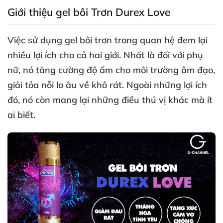
Giới thiệu gel bôi Trơn Durex Love
Việc sử dụng gel bôi trơn trong quan hệ đem lại
nhiều lợi ích cho cả hai giới
. Nhất là đối
với phụ
nữ
, nó tăng cường độ ẩm cho môi trường âm đạo
,
giải tỏa nỗi lo âu về khô rát
. Ngoài
những lợi ích
đó
, nó còn mang lại
những điều thú vị khác
mà ít
ai biết.