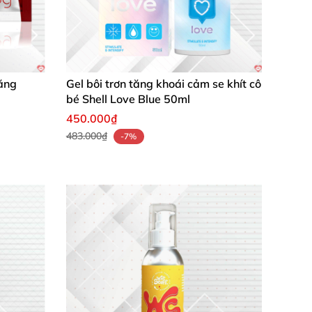
iếp xúc
với miệng
. Vì vậy bạn
sẽ thoải mái
ăng
Gel bôi trơn tăng khoái cảm se khít cô
ặn
và ngọt một chút so
với
các loại gel khác.
bé Shell Love Blue 50ml
450.000₫
483.000₫
-7%
n dạo đầu máu lửa
và hấp dẫn đối phương
sẽ
tác dụng làm ẩm bộ phận sinh dục cho cả hai
ương caramen ngọt ngào mỗi khi bú liếm
sẽ