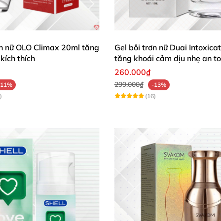
ơn nữ OLO Climax 20ml tăng
Gel bôi trơn nữ Duai Intoxic
kích thích
tăng khoái cảm dịu nhẹ an t
260.000₫
299.000₫
-11%
-13%
)
(16)
d vị mặn nếm
được.
alted vị mặn nếm
được