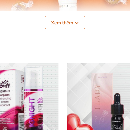
Xem thêm
 cao cấp
, nhập khẩu tại Úc.
aramel Salted vị mặn nếm
được
 Salted.