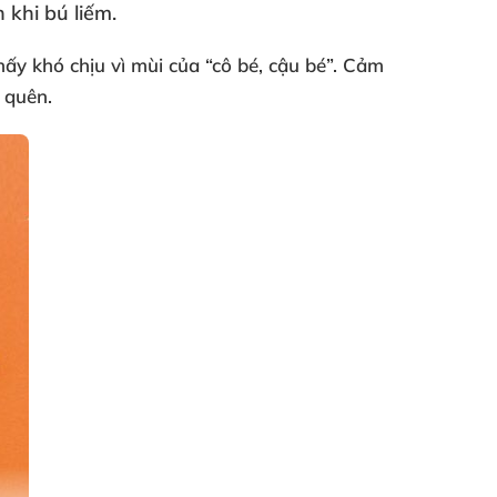
 khi bú liếm.
hấy khó chịu vì mùi
của “cô bé
, cậu bé”
. Cảm
ó quên.