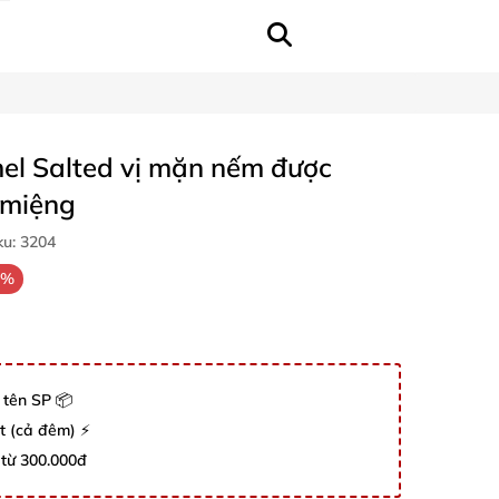
mel Salted vị mặn nếm được
 miệng
ku:
3204
3%
 tên SP 📦
út (cả đêm) ⚡
 từ 300.000đ