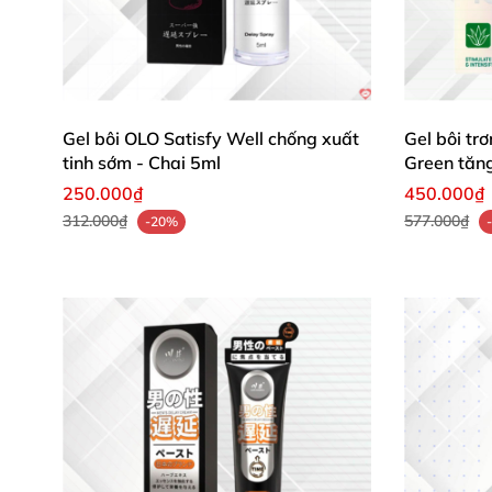
– Vị mặn mà
, thơm ngọt cho cặp đôi kích thíc
– Hương caramel quyến rũ giúp xóa tan khi mù
– Độ nhờn cao
, tạo cảm giác trơn mượt khi b
Gel bôi OLO Satisfy Well chống xuất
Gel bôi trơ
tinh sớm - Chai 5ml
Green tăn
– Dung tích lớn
,
rất tiết kiệm
được kha
khá chi
250.000₫
450.000₫
312.000₫
577.000₫
-20%
– Biến việc quan hệ miệng trở nên thú vị hơn 
– Dễ dàng vệ sinh lại
với nước.
– Không gây cảm giác rít người khó chịu.
– An toàn
tuyệt đối cho sức khỏe.
Gel bôi trơn Caramel Salted vị mặn nếm
được 