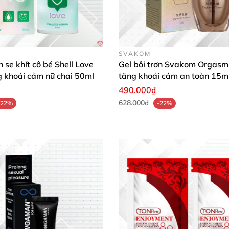
h hơn khi Oral Sex.
i hôi khó chịu ở vùng kín.
SVAKOM
ú liếm vùng kín
và sử dụng
được nhiều lần.
n se khít cô bé Shell Love
Gel bôi trơn Svakom Orgasm
g khoái cảm nữ chai 50ml
tăng khoái cảm an toàn 15m
 phí.
490.000₫
628.000₫
-22%
-22%
bao giờ hết.
dễ dàng vệ sinh lại
với nước thường.