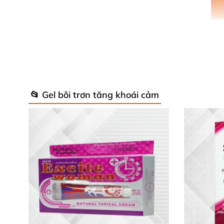
📂 Gel bôi trơn tăng khoái cảm
Gel bôi trơn Caramel Salted vị mặn nếm
được
Thông tin chi tiết
của Gel bôi trơn C
Tên sản phẩm: Gel bôi trơn nếm
được Caramel
Mã sản phẩm: G01.
Thể loại: Gel bôi trơn.