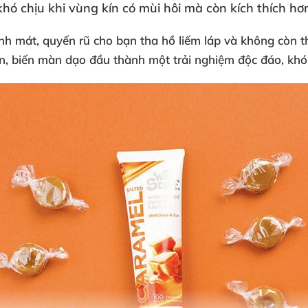
hó chịu khi vùng kín có mùi hôi
mà còn kích thích hơn
anh mát
, quyến rũ cho bạn tha hồ liếm láp
và không còn t
n
, biến màn dạo đầu thành một trải nghiệm độc đáo
, kh