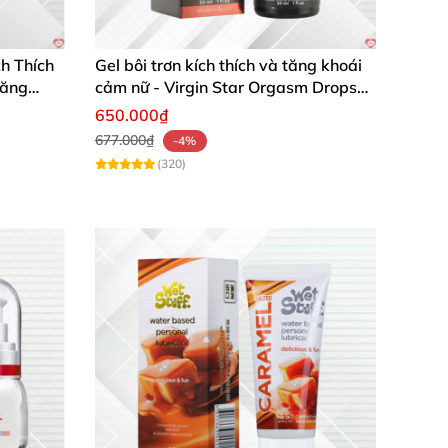
 Methylparaben
, Propylparaben
, FD&C Blue 1
h Thích
Gel bôi trơn kích thích và tăng khoái
Tăng
cảm nữ - Virgin Star Orgasm Drops
Kissable - Chai 30ml
650.000₫
677.000₫
-4%
(320)