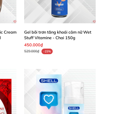
ic Cream
Gel bôi trơn tăng khoái cảm nữ Wet
l
Stuff Vitamine - Chai 150g
450.000₫
529.000₫
-15%