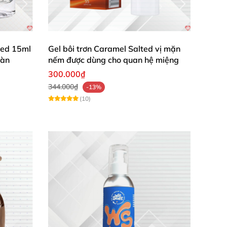
ated 15ml
Gel bôi trơn Caramel Salted vị mặn
oàn
nếm được dùng cho quan hệ miệng
300.000₫
344.000₫
-13%
(10)