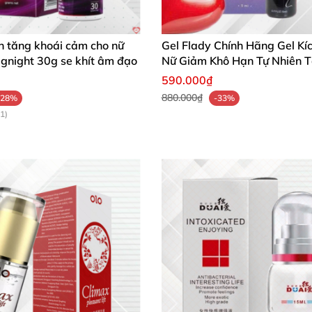
g đường miệng.
me K
, Artificial Flavor,Propylene Glycol
, Diazolidinyl Urea
,
ơn tăng khoái cảm cho nữ
Gel Flady Chính Hãng Gel Kíc
Ignight 30g se khít âm đạo
Nữ Giảm Khô Hạn Tự Nhiên 
Ham Muốn
590.000₫
880.000₫
-28%
-33%
1)
ể có cảm giác lạ.