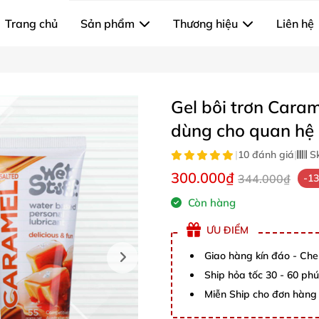
Trang chủ
Sản phẩm
Thương hiệu
Liên hệ
Gel bôi trơn Cara
dùng cho quan hệ
|
10 đánh giá
|
S
300.000₫
344.000₫
-1
Còn hàng
ƯU ĐIỂM
Giao hàng kín đáo - Che
Ship hỏa tốc 30 - 60 ph
Miễn Ship cho đơn hàng