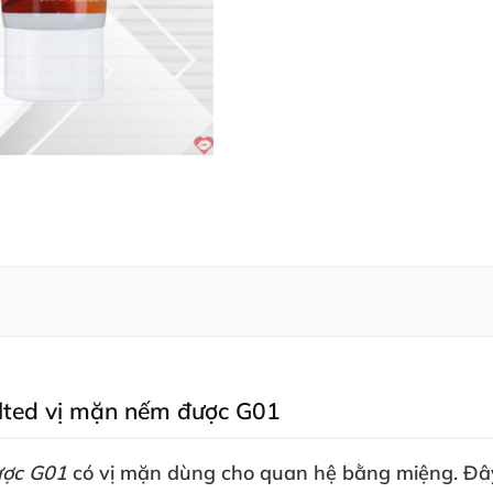
Salted vị mặn nếm
được G01
ược G01
có vị mặn dùng cho quan hệ bằng miệng
. Đâ