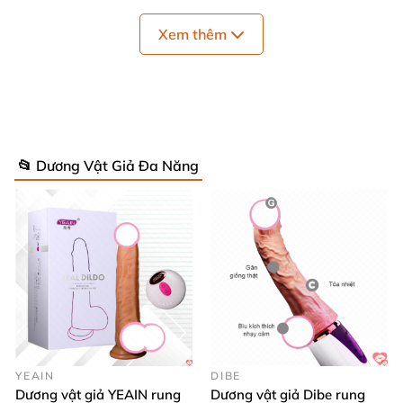
Xem thêm
Với thiết kế dương vật giả y như thật cùng khả năng
bắn nước điệu nghệ
thì nàng
đã
có thể tận hưởng
một cuộc tình hoàn hảo như đang quan hệ
với nam
giới.
📂 Dương Vật Giả Đa Năng
YEAIN
DIBE
Dương vật giả YEAIN rung
Dương vật giả Dibe rung