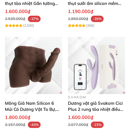
thụt tỏa nhiệt Gắn tường
thụt sưởi ấm silicon mềm
Điều khiển từ xa
mại sạc USB
1.600.000₫
1.190.000₫
2.539.000₫
1.950.000₫
-37%
-39%
(2,590)
(368)
Khoái cảm mang lại chắc chắn
sẽ
rất mới lạ
và khó
quên lắm đấy.
SVAKOM
Mông Giả Nam Silicon 6
Dương vật giả Svakom Cici
Múi Có Dương Vật To Bự,
Plus 2 rung tỏa nhiệt điều
Hấp Dẫn, Siêu Thật
khiển App đẳng cấp
1.800.000₫
1.600.000₫
3.157.000₫
2.077.000₫
-43%
-23%