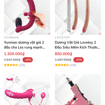
YUNMAN
LOVETOY
Yunman dương vật giả 2
Dương Vật Giả Lovetoy 2
đầu cho Les rung mạnh
Đầu Siêu Mềm Kích Thước
điều khiển từ xa
Lớn Thỏa Mãn Les
1.300.000₫
850.000₫
1.547.000₫
1.287.000₫
-16%
-34%
(235)
(230)