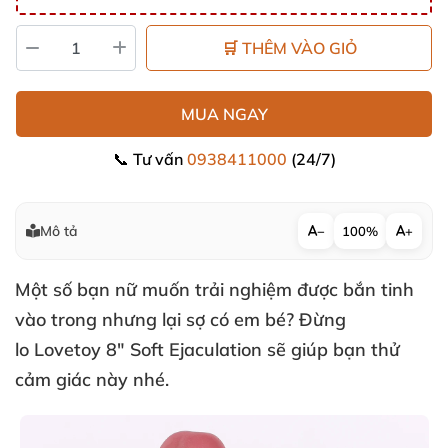
🛒 THÊM VÀO GIỎ
MUA NGAY
📞 Tư vấn
0938411000
(24/7)
Mô tả
−
100%
+
Một số bạn nữ muốn trải nghiệm
được bắn tinh
vào trong
nhưng lại sợ có em bé
? Đừng
lo
Lovetoy 8" Soft Ejaculation
sẽ giúp bạn thử
cảm giác này
nhé.