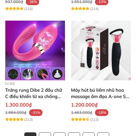
937.000₫
1.551.000₫
-36%
-13%
(215)
(214)
DIBE
Trứng rung Dibe 2 đầu chữ
Máy hút bú liếm nhũ hoa
C điều khiển từ xa chống
massage âm đạo A-one Su-
nước
shita độc đáo
1.300.000₫
1.200.000₫
1.884.000₫
1.463.000₫
-31%
-18%
(213)
(213)