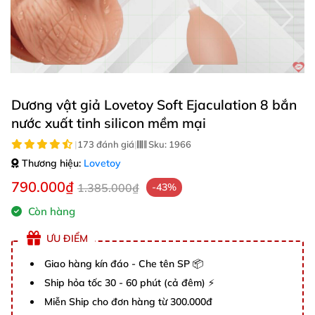
Dương vật giả Lovetoy Soft Ejaculation 8 bắn
nước xuất tinh silicon mềm mại
|
173 đánh giá
|
Sku:
1966
Thương hiệu:
Lovetoy
790.000₫
1.385.000₫
-43%
Còn hàng
ƯU ĐIỂM
Giao hàng kín đáo - Che tên SP 📦
Ship hỏa tốc 30 - 60 phút (cả đêm) ⚡
Miễn Ship cho đơn hàng từ 300.000đ