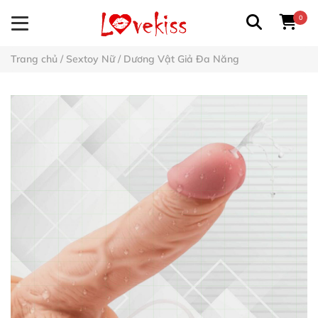
0
Trang chủ
/
Sextoy Nữ
/
Dương Vật Giả Đa Năng