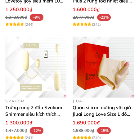
Lovetoy Ijoy siêu mềm 10
Plus 2 rung tỏa nhiệt điều
chế độ rung sạc điện tiện lợi
khiển App đẳng cấp
1.250.000₫
1.600.000₫
1.373.000₫
2.077.000₫
-9%
-23%
(244)
(242)
SVAKOM
JIUAI
Trứng rung 2 đầu Svakom
Quần silicon dương vật giả
Shimmer siêu kích thích
Jiuai Long Love Size L đồ
điều khiển App
chơi tình dục
1.300.000₫
1.690.000₫
1.477.000₫
1.988.000₫
-12%
-15%
(241)
(240)