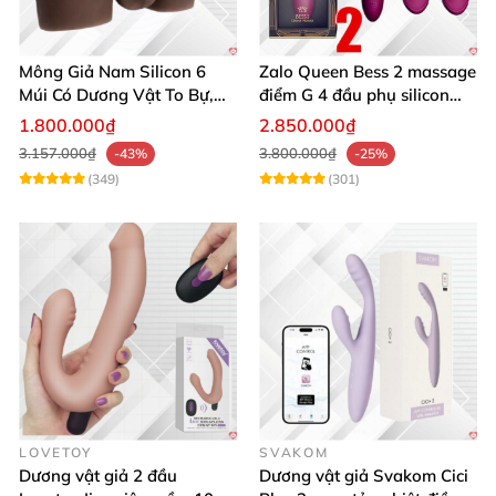
Mông Giả Nam Silicon 6
Zalo Queen Bess 2 massage
Múi Có Dương Vật To Bự,
điểm G 4 đầu phụ silicon
Hấp Dẫn, Siêu Thật
cao cấp rung nóng
1.800.000₫
2.850.000₫
3.157.000₫
3.800.000₫
-43%
-25%
(349)
(301)
LOVETOY
SVAKOM
Dương vật giả 2 đầu
Dương vật giả Svakom Cici