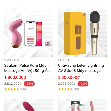
SVAKOM
LETEN
Svakom Pulse Pure Máy
Chày rung Leten Lightning
Massage Âm Vật Sóng Âm
AV Stick 3 Máy massage
App Điều Khiển Kích Thích
sưởi ấm mạnh mẽ
1.800.000₫
1.600.000₫
2.812.000₫
2.025.000₫
-36%
-21%
(240)
(238)