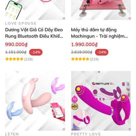
LOVE SPOUSE
Dương Vật Giả Có Dây Đeo
Máy thủ dâm tự động
Rung Bluetooth Điều Khiển
Machingun - Trải nghiệm
Qua App Cho Les
mạnh mẽ, cực đã
990.000₫
1.990.000₫
1.151.000₫
2.618.000₫
-14%
-24%
(228)
(219)
LETEN
PRETTY LOVE