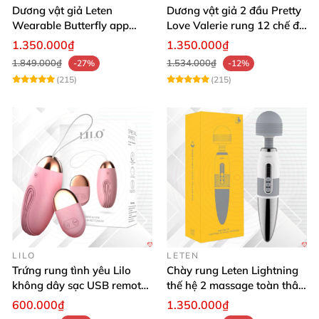
Dương vật giả Leten
Dương vật giả 2 đầu Pretty
Wearable Butterfly app
Love Valerie rung 12 chế độ
bluetooth rung mạnh đa
kích thích les
1.350.000₫
1.350.000₫
năng
1.849.000₫
1.534.000₫
-27%
-12%
(215)
(215)
LILO
LETEN
Trứng rung tình yêu Lilo
Chày rung Leten Lightning
không dây sạc USB remote
thế hệ 2 massage toàn thân
điều khiển từ xa
nhiều tần số rung phát
600.000₫
1.350.000₫
nhiệt