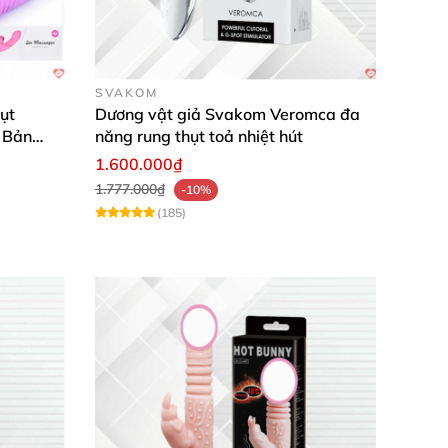
ơng vật thật thụ
.
Đặc biệt
, dương vật đa năng
SVAKOM
hoái cảm thăng hoa
.
ụt
Dương vật giả Svakom Veromca đa
 Bản
năng rung thụt toả nhiệt hút
1.600.000₫
1.777.000₫
-10%
(185)