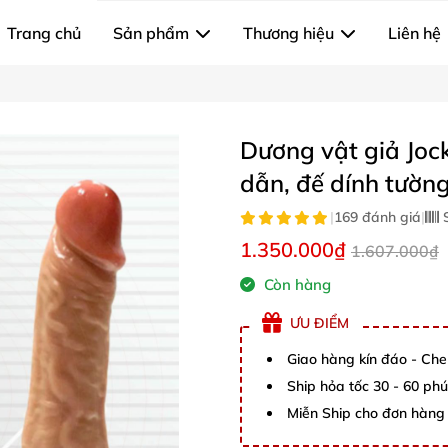
Trang chủ
Sản phẩm
Thương hiệu
Liên hệ
Dương vật giả Joc
dẫn, đế dính tườn
|
169 đánh giá
|
S
1.350.000₫
1.607.000₫
Còn hàng
ƯU ĐIỂM
Giao hàng kín đáo - Che
Ship hỏa tốc 30 - 60 ph
Miễn Ship cho đơn hàng