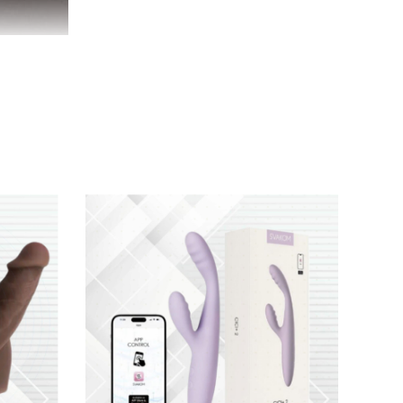
ỏ”
. Kiểu dáng mô phỏng chân thực kết hợp
i
, bề mặt gân guốc chạm đến từng xúc cảm