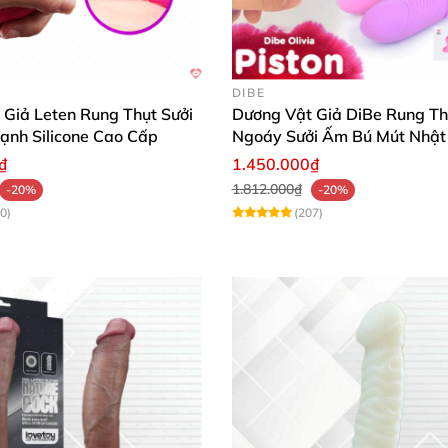
ã tích hợp khả năng tỏa nhiệt tạo cảm giác ấm áp như dư
DIBE
 dễ dàng trải nghiệm
được nhiều tư thế
, từ đó mang lại k
 Giả Leten Rung Thụt Sưởi
Dương Vật Giả DiBe Rung Th
ạnh Silicone Cao Cấp
Ngoáy Sưởi Ấm Bú Mút Nhật
Kích Thích
₫
1.450.000₫
1.812.000₫
-20%
-20%
0)
(207)