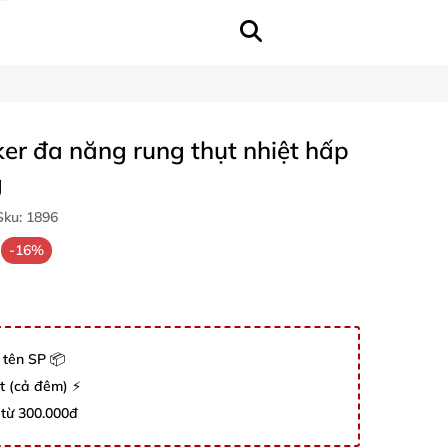
ker đa năng rung thụt nhiệt hấp
g
ku:
1896
-16%
 tên SP 📦
út (cả đêm) ⚡
 từ 300.000đ