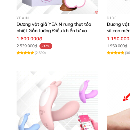
YEAIN
DIBE
Dương vật giả YEAIN rung thụt tỏa
Dương vật 
nhiệt Gắn tường Điều khiển từ xa
silicon m
1.600.000₫
1.190.000
2.539.000₫
1.950.000₫
-37%
(2,590)
(36