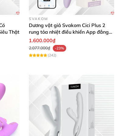
SVAKOM
Có
Dương vật giả Svakom Cici Plus 2
iêu Thật
rung tỏa nhiệt điều khiển App đẳng
cấp
1.600.000₫
2.077.000₫
-23%
(242)