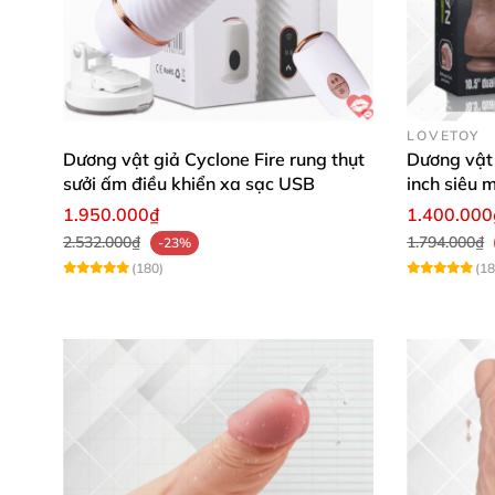
LOVETOY
Dương vật giả Cyclone Fire rung thụt
Dương vật 
sưởi ấm điều khiển xa sạc USB
inch siêu 
1.950.000₫
1.400.000
2.532.000₫
1.794.000₫
-23%
(180)
(18
Thiết bị có cách sử dụng đơn giản
, bạn chỉ cầ
em
có thể dễ dàng điều chỉnh
các mức độ run
Bên cạnh đó
, nhờ khả năng chống thấm nước 
phát triển gây viêm nhiễm vùng kín.