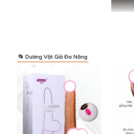
Ưu điểm nổi trội
của dương vật giả d
📂 Dương Vật Giả Đa Năng
Dương vật giả dính tường Jocker sở hữu thiết
cùng chất liệu silicon mềm mại
, chắc chắn
sẽ
Dương vật giả
được thiết kế hoàn thiện chi ti
chân thực
của “cô bé”
. Đồng thời
, phần bìu ch