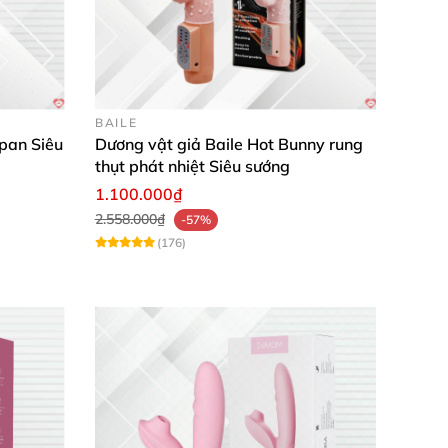
BAILE
pan Siêu
Dương vật giả Baile Hot Bunny rung
thụt phát nhiệt Siêu sướng
1.100.000₫
2.558.000₫
-57%
(176)
hoặc cầm tay
. Với remote điều khiển từ xa
, chị
ử dụng
. Điều này
nhằm ngăn chặn vi khuẩn