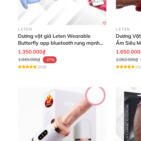
Với dòng sản phẩm này
, thương hiệu Shelly
đ
LETEN
LETEN
Jocker
có thể gắn tường chắc chắn giúp nàng
Dương vật giả Leten Wearable
Dương Vật
Butterfly app bluetooth rung mạnh
Ấm Siêu M
đa năng
1.350.000₫
1.650.000
1.849.000₫
2.062.000₫
-27%
(215)
(21