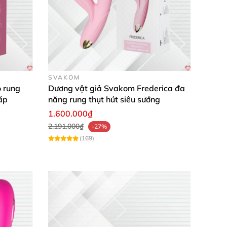
 dàng hơn
, thoa một lớp gel bôi trơn lên
SVAKOM
ộ rung
Dương vật giả Svakom Frederica đa
ấp
năng rung thụt hút siêu sướng
1.600.000₫
khi thỏa mãn
.
2.191.000₫
-27%
(169)
 lý lây nhiễm qua đường tình dục
.