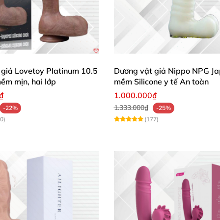
giả Lovetoy Platinum 10.5
Dương vật giả Nippo NPG Ja
mềm mịn, hai lớp
mềm Silicone y tế An toàn
₫
1.000.000₫
1.333.000₫
-22%
-25%
0)
(177)
n thoa một lớp gel bôi trơn
và đặt lên mặt phẳng cố định
g khác nhau
nhằm mang lại khoái cảm thỏa mãn.
tốt
, bạn
có thể vệ sinh sản phẩm nhanh chóng sau khi s