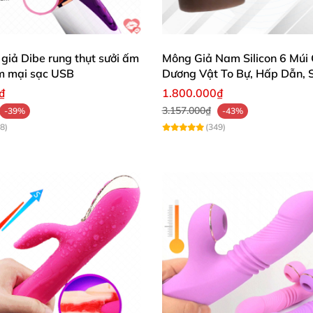
giả Dibe rung thụt sưởi ấm
Mông Giả Nam Silicon 6 Múi 
ềm mại sạc USB
Dương Vật To Bự, Hấp Dẫn, S
₫
1.800.000₫
3.157.000₫
-39%
-43%
8)
(349)