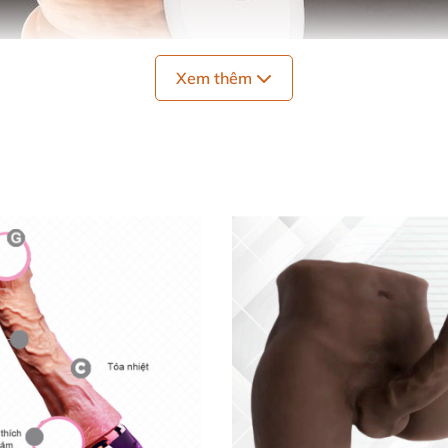
Xem thêm
ính tường Jocker
 kế gân guốc
, đầu khấc hồng hào
và bìu tương tự “cậu nh
 mang đến
những phút giây thăng hoa cho chị em
.
ết đến từng bộ phận
. Điển hình là phần đầu khấc mềm mạ
ân thật càng tăng thêm độ kích thích.