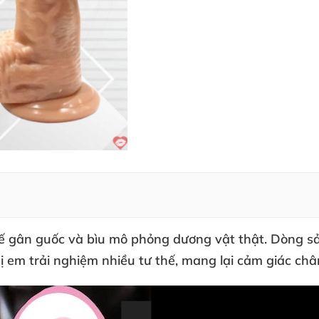
kế gân guốc
và bìu mô phỏng dương vật thật
. Dòng s
ị em trải nghiệm nhiều tư thế
, mang lại cảm giác châ