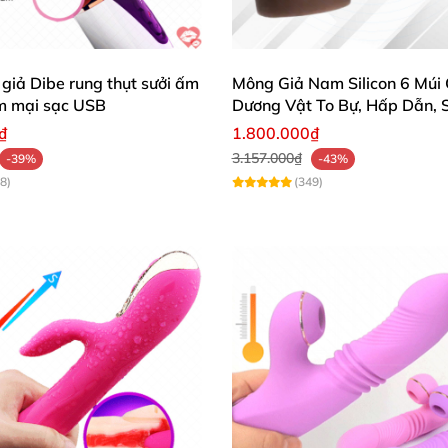
giả Dibe rung thụt sưởi ấm
Mông Giả Nam Silicon 6 Múi 
ềm mại sạc USB
Dương Vật To Bự, Hấp Dẫn, S
₫
1.800.000₫
3.157.000₫
-39%
-43%
8)
(349)