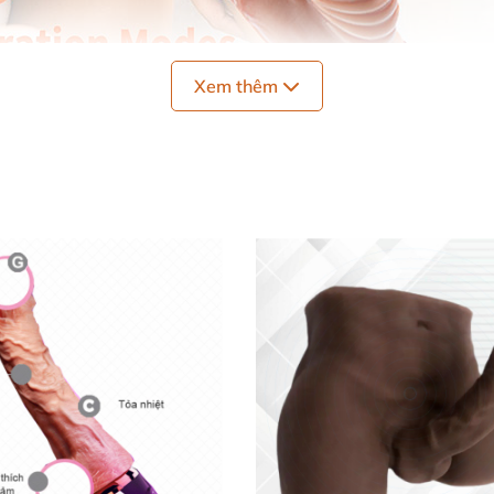
Xem thêm
cao cấp mềm mại
, kết hợp
với nhựa ABS
, đảm bảo an toàn
 Detonate Climax không chỉ đáp ứng nhu cầu sinh lý
mà c
 Detonate Climax