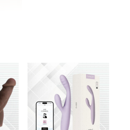
và cảm giác chân thật khi sử dụng
. Với kích
òn giúp kích thích mạnh mẽ
các điểm nhạy