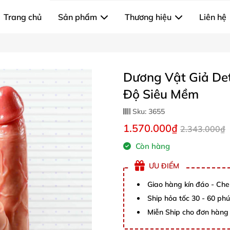
Trang chủ
Sản phẩm
Thương hiệu
Liên hệ
Dương Vật Giả De
Độ Siêu Mềm
Sku:
3655
1.570.000₫
2.343.000₫
Còn hàng
ƯU ĐIỂM
Giao hàng kín đáo - Che
Ship hỏa tốc 30 - 60 ph
Miễn Ship cho đơn hàng