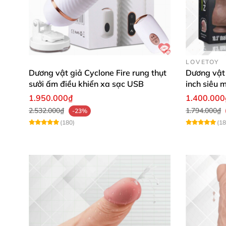
LOVETOY
Dương vật giả Cyclone Fire rung thụt
Dương vật 
sưởi ấm điều khiển xa sạc USB
inch siêu 
1.950.000₫
1.400.000
2.532.000₫
1.794.000₫
-23%
(180)
(18