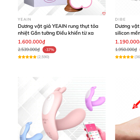
YEAIN
DIBE
Dương vật giả YEAIN rung thụt tỏa
Dương vật 
nhiệt Gắn tường Điều khiển từ xa
silicon m
1.600.000₫
1.190.000
2.539.000₫
1.950.000₫
-37%
(2,590)
(36