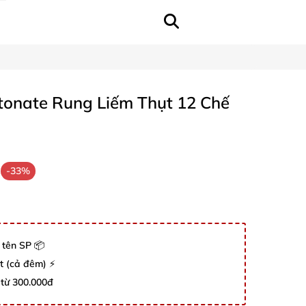
tonate Rung Liếm Thụt 12 Chế
-33%
 tên SP 📦
út (cả đêm) ⚡
 từ 300.000đ