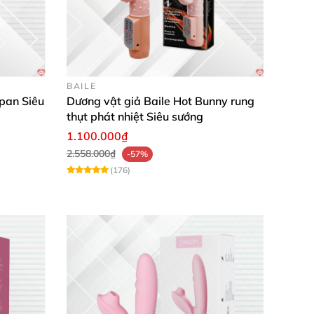
BAILE
pan Siêu
Dương vật giả Baile Hot Bunny rung
thụt phát nhiệt Siêu sướng
1.100.000₫
2.558.000₫
-57%
(176)