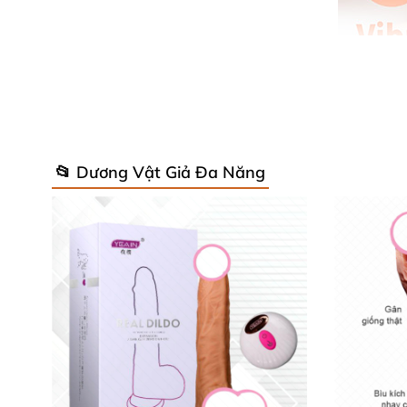
📂 Dương Vật Giả Đa Năng
Sản phẩm
được chế tạo từ chất liệu silicon 
thước chiều dài 26.5cm
và đường kính 3.5cm
,
cảm.
Ưu Điểm Nổi Bật Của Dương Vật Giả