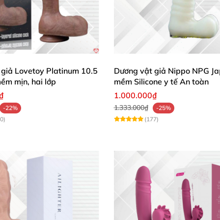
giả Lovetoy Platinum 10.5
Dương vật giả Nippo NPG Ja
mềm mịn, hai lớp
mềm Silicone y tế An toàn
₫
1.000.000₫
1.333.000₫
-22%
-25%
0)
(177)