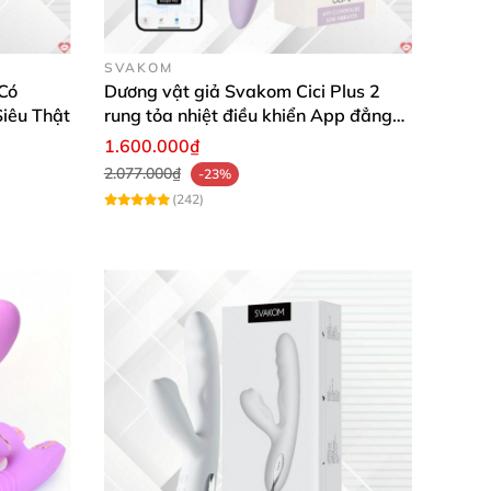
SVAKOM
Có
Dương vật giả Svakom Cici Plus 2
iêu Thật
rung tỏa nhiệt điều khiển App đẳng
cấp
1.600.000₫
2.077.000₫
-23%
(242)