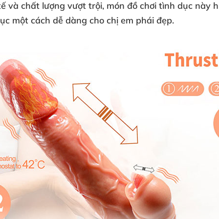
 tế
và chất lượng vượt trội
, món
đồ chơi tình dục
này h
 dục một cách dễ dàng cho chị em phái đẹp.