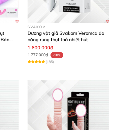
SVAKOM
ụt
Dương vật giả Svakom Veromca đa
 Bản
năng rung thụt toả nhiệt hút
1.600.000₫
1.777.000₫
-10%
và hột le bên ngoài
. Điều này tạo ra cảm giác
(185)
 sự kích thích cùng lúc.