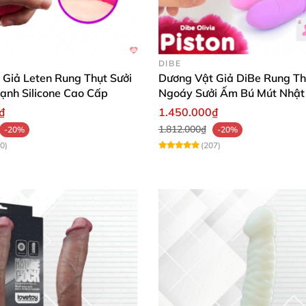
DIBE
 Giả Leten Rung Thụt Sưởi
Dương Vật Giả DiBe Rung Th
ạnh Silicone Cao Cấp
Ngoáy Sưởi Ấm Bú Mút Nhật
Kích Thích
₫
1.450.000₫
1.812.000₫
-20%
-20%
ị nhánh phụ có lưỡi liếm
, giúp kích thích cùng lúc âm đạo
0)
(207)
ãn
và hưng phấn.
ải nghiệm cảm giác phong phú
và đa dạng như thể có nhiều