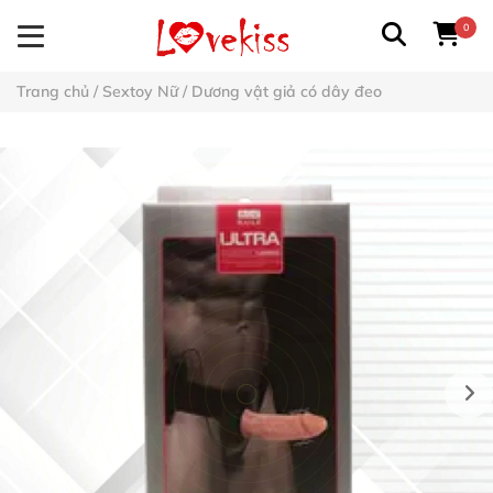
0
Trang chủ
/
Sextoy Nữ
/
Dương vật giả có dây đeo