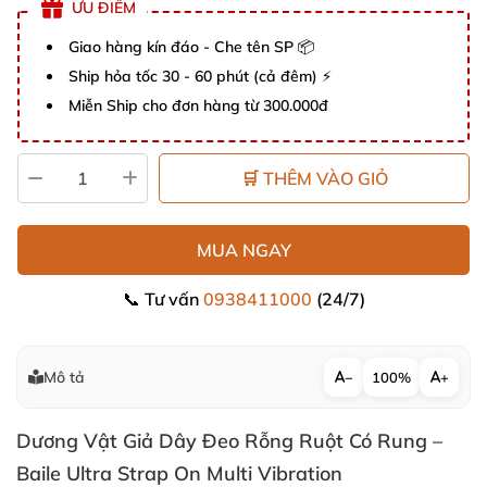
ƯU ĐIỂM
Giao hàng kín đáo - Che tên SP 📦
Ship hỏa tốc 30 - 60 phút (cả đêm) ⚡
Miễn Ship cho đơn hàng từ 300.000đ
🛒 THÊM VÀO GIỎ
MUA NGAY
📞 Tư vấn
0938411000
(24/7)
Mô tả
−
100%
+
Dương Vật Giả Dây Đeo Rỗng Ruột Có Rung –
Baile Ultra Strap On Multi Vibration