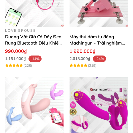
LOVE SPOUSE
Dương Vật Giả Có Dây Đeo
Máy thủ dâm tự động
Rung Bluetooth Điều Khiển
Machingun - Trải nghiệm
Qua App Cho Les
mạnh mẽ, cực đã
990.000₫
1.990.000₫
1.151.000₫
2.618.000₫
-14%
-24%
(228)
(219)