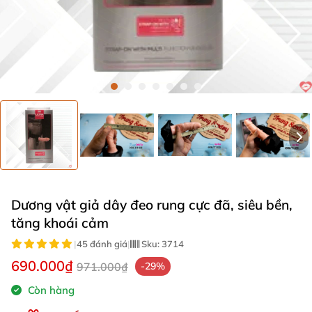
Dương vật giả dây đeo rung cực đã, siêu bền,
tăng khoái cảm
|
45 đánh giá
|
Sku:
3714
690.000₫
971.000₫
-29%
Còn hàng