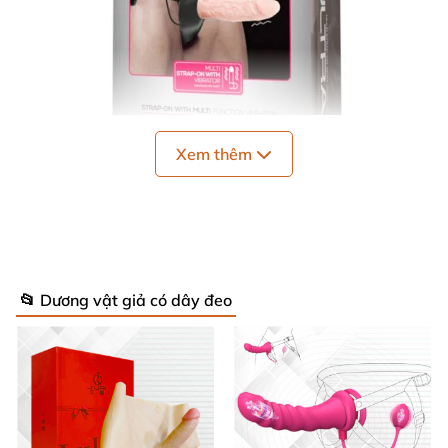
Xem thêm
Đây là một trong
những
dòng dương vật giả dây đeo
rỗng ruột có rung
cao cấp
,
được thiết kế
đặc biệt
để
hỗ trợ nam giới
cũng như
mang lại cảm giác chân
thật
, đê mê
cho bạn tình trong mỗi lần quan hệ.
📂 Dương vật giả có dây đeo
Giới Thiệu Sản Phẩm – Baile Ultra Strap
On Multi Vibration