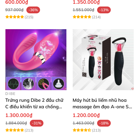
600.000₫
1.350.000₫
nhiệt
937.000₫
1.551.000₫
-36%
-13%
(215)
(214)
DIBE
Trứng rung Dibe 2 đầu chữ
Máy hút bú liếm nhũ hoa
C điều khiển từ xa chống
massage âm đạo A-one Su-
nước
shita độc đáo
1.300.000₫
1.200.000₫
1.884.000₫
1.463.000₫
-31%
-18%
(213)
(213)