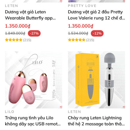
LETEN
PRETTY LOVE
Dương vật giả Leten
Dương vật giả 2 đầu Pretty
Wearable Butterfly app
Love Valerie rung 12 chế độ
bluetooth rung mạnh đa
kích thích les
1.350.000₫
1.350.000₫
năng
1.849.000₫
1.534.000₫
-27%
-12%
(215)
(215)
LILO
LETEN
Trứng rung tình yêu Lilo
Chày rung Leten Lightning
không dây sạc USB remote
thế hệ 2 massage toàn thân
điều khiển từ xa
nhiều tần số rung phát