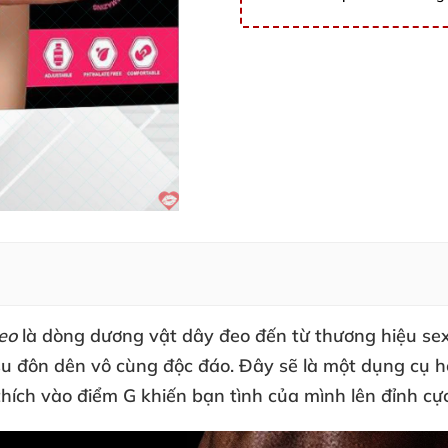
deo
là dòng dương vật dây đeo đến từ thương hiệu sex
u đôn dên vô cùng độc đáo
. Đây
sẽ là một dụng cụ h
thích vào điểm G khiến bạn tình
của mình lên đỉnh cực