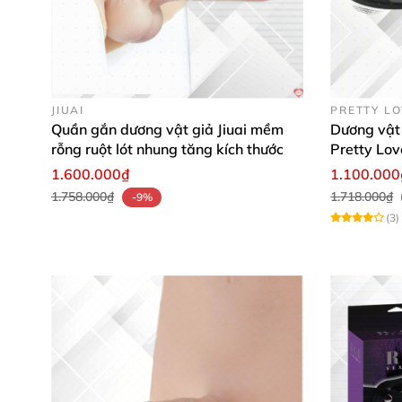
Phần dương vật
với độ chân thật nhất đến từn
thật.
JIUAI
PRETTY L
Quần gắn dương vật giả Jiuai mềm
Dương vật 
rỗng ruột lót nhung tăng kích thước
Pretty Lo
1.600.000₫
1.100.000
1.758.000₫
1.718.000₫
-9%
(3)