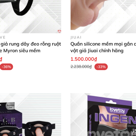
g chi tiết nhỏ
, khi bạn chạm tay vào cảm giác như đang
OVE
JIUAI
giả rung dây đeo rỗng ruột
Quần silicone mềm mại gắn 
ve Myron siêu mềm
vật giả Jiuai chính hãng
₫
1.500.000₫
2.238.000₫
-36%
-33%