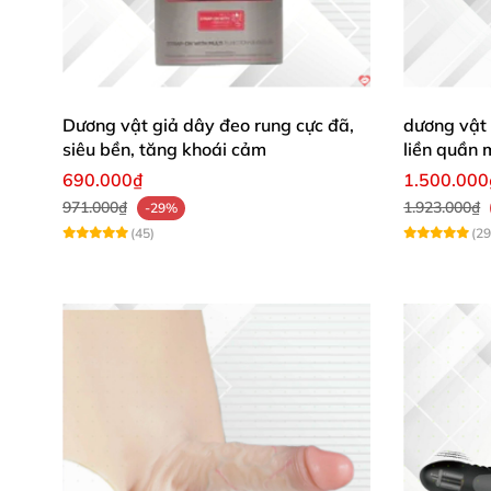
Dương vật giả dây đeo rung cực đã,
dương vật 
siêu bền, tăng khoái cảm
liền quần
690.000₫
1.500.000
971.000₫
1.923.000₫
-29%
(45)
(29