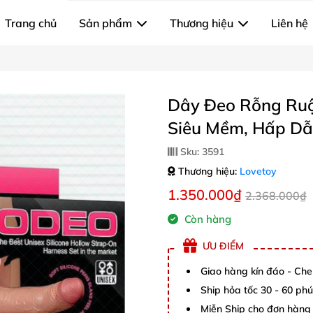
Trang chủ
Sản phẩm
Thương hiệu
Liên hệ
Dây Đeo Rỗng Ruộ
Siêu Mềm, Hấp D
Sku:
3591
Thương hiệu:
Lovetoy
1.350.000₫
2.368.000₫
Còn hàng
ƯU ĐIỂM
Giao hàng kín đáo - Che
Ship hỏa tốc 30 - 60 ph
Miễn Ship cho đơn hàng