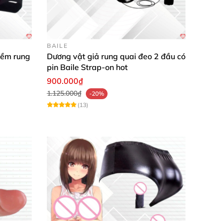
BAILE
mềm rung
Dương vật giả rung quai đeo 2 đầu có
pin Baile Strap-on hot
900.000₫
1.125.000₫
-20%
(13)