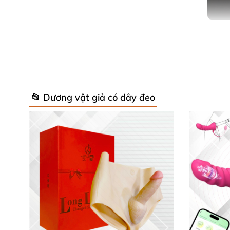
Món đồ chơi dây đeo dương vật rỗng ruột này
giảm đi cảm giác sung sướng khi dương vật 
📂 Dương vật giả có dây đeo