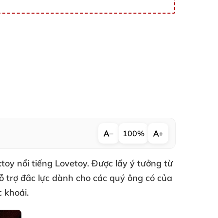
−
100%
+
toy nổi tiếng Lovetoy
. Được lấy ý tưởng từ
ỗ trợ đắc lực dành cho
các quý ông có
của
 khoái.