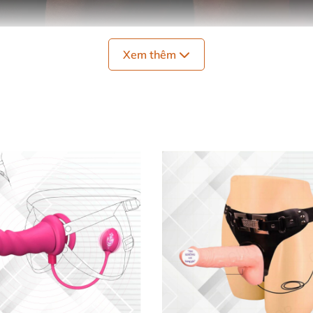
 còn có tính năng giống
với bao cao su đôn dên
. Ngoài v
Xem thêm
ma sát vào thành âm đạo
và duy trì
được thời gian quan h