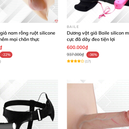
BAILE
giả nam rỗng ruột silicone
Dương vật giả Baile silicon 
 mềm mại chân thực
cực đã dây đeo tiện lợi
₫
600.000₫
937.000₫
-22%
-36%
)
(17)