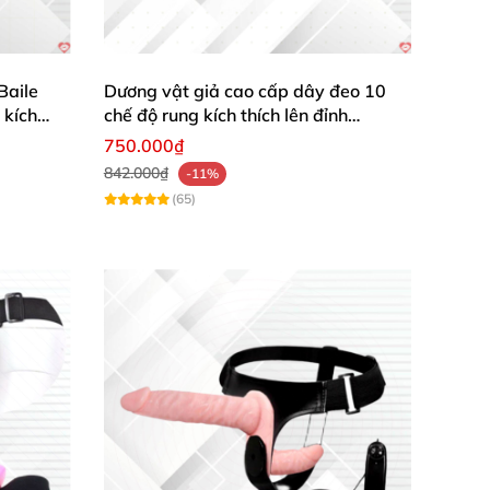
Baile
Dương vật giả cao cấp dây đeo 10
 kích
chế độ rung kích thích lên đỉnh
Loveaider
750.000₫
842.000₫
-11%
(65)
ng vật giả
cũng không bị tuột ra ngoài
.
Chắc
DV65K
t giả
được thiết kế gần như hoàn hảo
và
khá