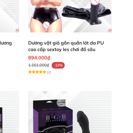
 cầm lấy một dương vật cương cứng
của người
dương
Dương vật giả gắn quần lót da PU
cao cấp sextoy les chơi đồ sâu
894.000₫
1.161.000₫
-23%
(2)