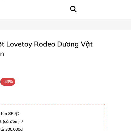
t Lovetoy Rodeo Dương Vật
ẫn
-43%
 tên SP 📦
út (cả đêm) ⚡
 từ 300.000đ