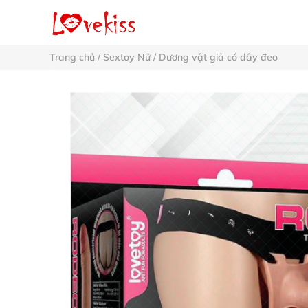
Trang chủ
/
Sextoy Nữ
/
Dương vật giả có dây đeo