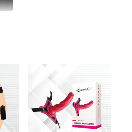
iệc tăng kích thước
của cậu nhỏ
thì nó còn làm
ệ lâu hơn.