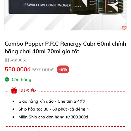
Combo Popper P.R.C Renergy Cubr 60ml chính
hãng chai 40ml 20ml giá tốt
Sku:
3051
550.000₫
597.000₫
-8%
Còn hàng
ƯU ĐIỂM
Giao hàng kín đáo - Che tên SP 📦
Ship hỏa tốc 30 - 60 phút (cả đêm) ⚡
Miễn Ship cho đơn hàng từ 300.000đ