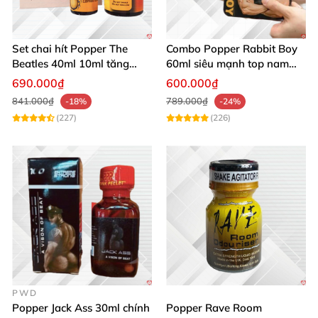
Set chai hít Popper The
Combo Popper Rabbit Boy
Beatles 40ml 10ml tăng
60ml siêu mạnh top nam
khoái cảm quan hệ
cực hưng phấn
690.000₫
600.000₫
841.000₫
789.000₫
-18%
-24%
(227)
(226)
PWD
Popper Jack Ass 30ml chính
Popper Rave Room