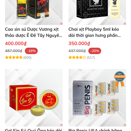
Cao sìn sú Dược Vương xịt
Chai xịt Playboy 5ml kéo
thảo dược Ê Đê Tây Nguyên
dài thời gian hưng phấn
chuẩn chính hãng kích thích
mạnh mẽ
400.000₫
350.000₫
487.000₫
437.000₫
-18%
-20%
(600)
(517)
Gel Sìn Sú Quý Ông kéo dài
Big Penis USA chính hãng