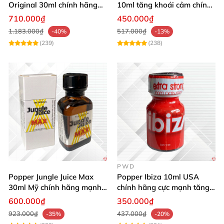
Original 30ml chính hãng
10ml tăng khoái cảm chính
tăng khoái cảm cực mạnh
hãng mua ngay
710.000₫
450.000₫
1.183.000₫
517.000₫
-40%
-13%
(239)
(238)
PWD
Popper Jungle Juice Max
Popper Ibiza 10ml USA
30ml Mỹ chính hãng mạnh
chính hãng cực mạnh tăng
mùi dịu kích thích
khoái cảm nhanh
600.000₫
350.000₫
923.000₫
437.000₫
-35%
-20%