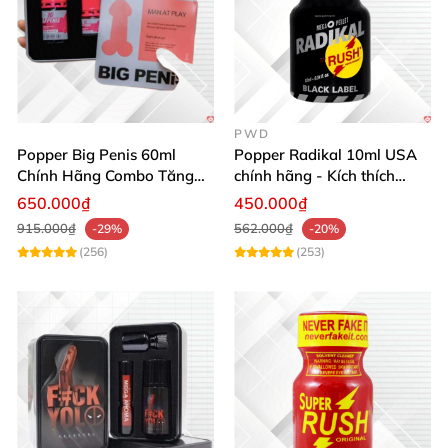
PWD
Popper Big Penis 60ml
Popper Radikal 10ml USA
Chính Hãng Combo Tăng
chính hãng - Kích thích
Phê Mạnh Mẽ Cho Top Bot
mạnh mẽ, an toàn
650.000₫
450.000₫
915.000₫
562.000₫
-29%
-20%
(256)
(253)