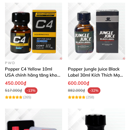
PWD
Popper C4 Yellow 10ml
Popper Jungle Juice Black
USA chính hãng tăng khoái
Label 30ml Kích Thích Mạnh
cảm mạnh
Mẽ Hưng Phấn
450.000₫
600.000₫
517.000₫
882.000₫
-13%
-32%
(265)
(258)