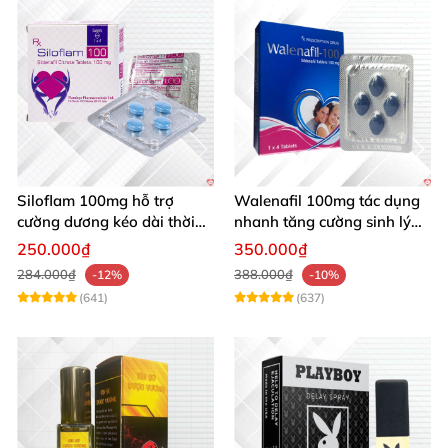
Siloflam 100mg hỗ trợ
Walenafil 100mg tác dụng
cường dương kéo dài thời
nhanh tăng cường sinh lý
gian xuất tinh sớm Nam giới
chống xuất tinh sớm
250.000₫
350.000₫
284.000₫
388.000₫
-12%
-10%
(641)
(637)