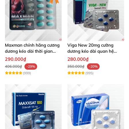
Maxman chính hãng cương
Viga New 20mg cường
dương kéo dài thời gian
dương kéo dài quan hệ
chống xuất tinh sớm hộp 10
chống xuất tinh sớm hộp 4
290.000₫
280.000₫
viên
viên
406.000₫
350.000₫
-29%
-20%
(999)
(995)