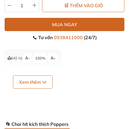
🛒 THÊM VÀO GIỎ
MUA NGAY
📞 Tư vấn
0938411000
(24/7)
Mô tả
−
100%
+
Xem thêm
📂 Chai hít kích thích Poppers