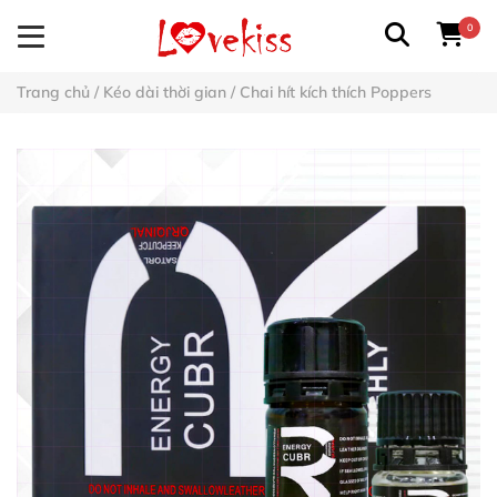
0
Trang chủ
/
Kéo dài thời gian
/
Chai hít kích thích Poppers