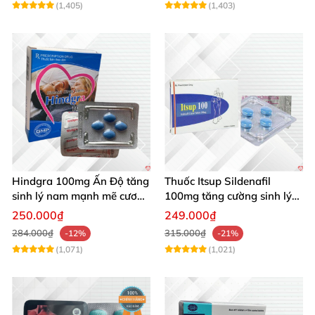
(1,405)
(1,403)
Hindgra 100mg Ấn Độ tăng
Thuốc Itsup Sildenafil
sinh lý nam mạnh mẽ cương
100mg tăng cường sinh lý
dương lâu
kéo dài thời gian cho nam
250.000₫
249.000₫
284.000₫
315.000₫
-12%
-21%
(1,071)
(1,021)