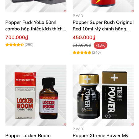
PWD
Popper Fuck YoLo 50ml
Popper Super Rush Original
combo hộp thiếc kích thích
Red 10ml Mỹ chính hãng
Top Bot hiệu quả
tăng khoái cảm cực mạnh
700.000₫
450.000₫
(250)
517.000₫
-13%
(240)
PWD
Popper Locker Room
Popper Xtreme Power Mỹ