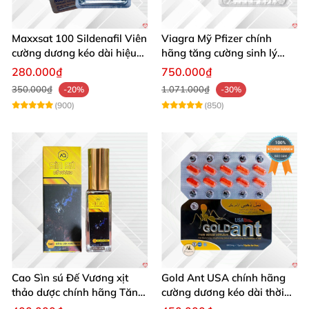
Maxxsat 100 Sildenafil Viên
Viagra Mỹ Pfizer chính
cường dương kéo dài hiệu
hãng tăng cường sinh lý
quả nam giới
nam, kéo dài hiệu quả
280.000₫
750.000₫
350.000₫
1.071.000₫
-20%
-30%
(900)
(850)
Cao Sìn sú Đế Vương xịt
Gold Ant USA chính hãng
thảo dược chính hãng Tăng
cường dương kéo dài thời
cường sinh lực tốt
gian - Kiến Vàng Đen Tây