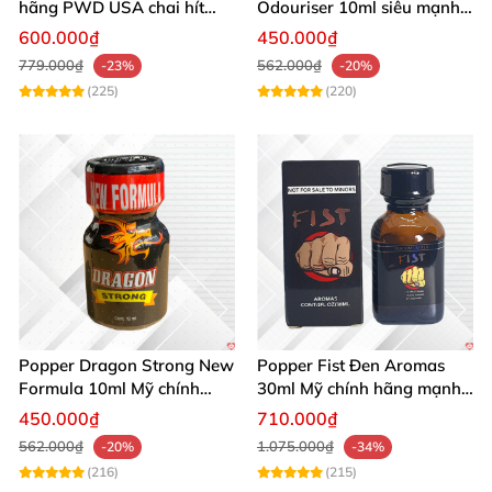
hãng PWD USA chai hít
Odouriser 10ml siêu mạnh
cao cấp an toàn
kích thích cảm giác tăng
600.000₫
450.000₫
khoái cảm
779.000₫
562.000₫
-23%
-20%
(225)
(220)
Popper Dragon Strong New
Popper Fist Đen Aromas
Formula 10ml Mỹ chính
30ml Mỹ chính hãng mạnh
hãng kích thích khoái cảm
mẽ kích thích
450.000₫
710.000₫
562.000₫
1.075.000₫
-20%
-34%
(216)
(215)