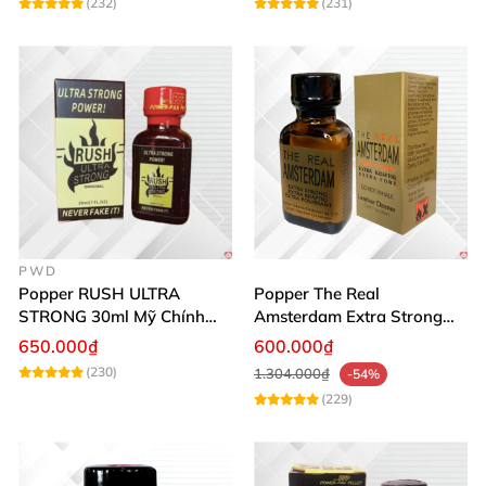
(232)
(231)
PWD
Popper RUSH ULTRA
Popper The Real
STRONG 30ml Mỹ Chính
Amsterdam Extra Strong
Hãng Tăng Hưng Phấn
30ml Hưng Phấn Mạnh Mẽ
650.000₫
600.000₫
Kéo Dài
(230)
1.304.000₫
-54%
(229)