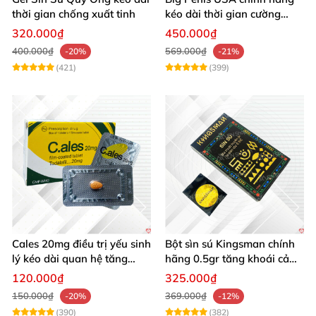
thời gian chống xuất tinh
kéo dài thời gian cường
dương chống xuất tinh sớm
320.000₫
450.000₫
hộp 12 viên
400.000₫
569.000₫
-20%
-21%
(421)
(399)
Cales 20mg điều trị yếu sinh
Bột sìn sú Kingsman chính
lý kéo dài quan hệ tăng
hãng 0.5gr tăng khoái cảm
cường cương dương
kéo dài
120.000₫
325.000₫
150.000₫
369.000₫
-20%
-12%
(390)
(382)