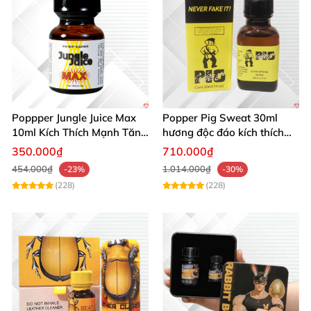
Poppper Jungle Juice Max
Popper Pig Sweat 30ml
10ml Kích Thích Mạnh Tăng
hương độc đáo kích thích
Ham Muốn Mua Ngay
mạnh mẽ sảng khoái
350.000₫
710.000₫
454.000₫
1.014.000₫
-23%
-30%
(228)
(228)