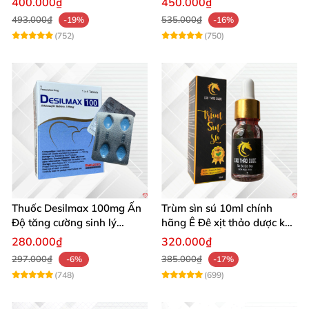
400.000₫
450.000₫
Tạng
493.000₫
535.000₫
-19%
-16%
(752)
(750)
Thuốc Desilmax 100mg Ấn
Trùm sìn sú 10ml chính
Độ tăng cường sinh lý
hãng Ê Đê xịt thảo dược kéo
cường dương hiệu quả
dài quan hệ
280.000₫
320.000₫
297.000₫
385.000₫
-6%
-17%
(748)
(699)