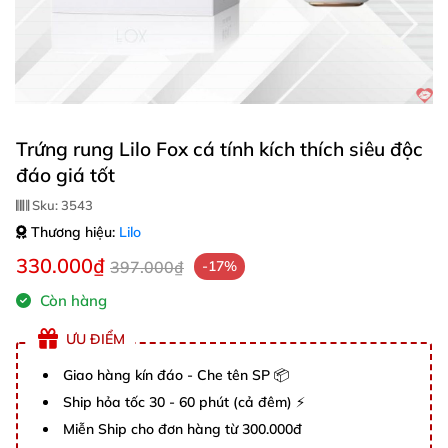
Trứng rung Lilo Fox cá tính kích thích siêu độc
đáo giá tốt
Sku:
3543
Thương hiệu:
Lilo
330.000₫
397.000₫
-17%
Còn hàng
ƯU ĐIỂM
Giao hàng kín đáo - Che tên SP 📦
Ship hỏa tốc 30 - 60 phút (cả đêm) ⚡
Miễn Ship cho đơn hàng từ 300.000đ