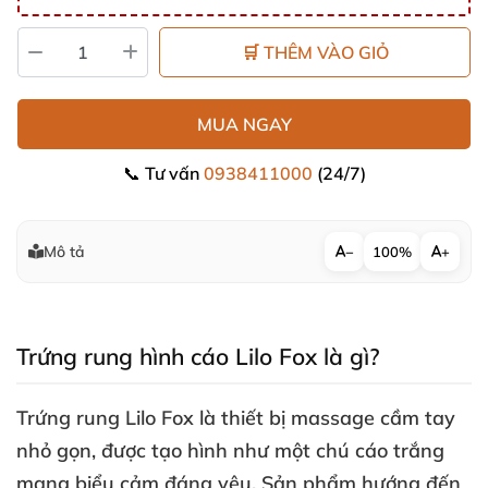
🛒 THÊM VÀO GIỎ
MUA NGAY
📞 Tư vấn
0938411000
(24/7)
Mô tả
−
100%
+
Trứng rung hình cáo Lilo Fox là gì?
Trứng rung Lilo Fox
là thiết bị massage cầm tay
nhỏ gọn
,
được tạo hình như một chú cáo trắng
mang biểu cảm đáng yêu
. Sản phẩm hướng đến