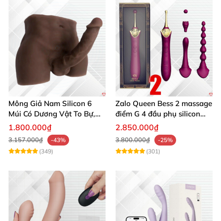
Mông Giả Nam Silicon 6
Zalo Queen Bess 2 massage
Múi Có Dương Vật To Bự,
điểm G 4 đầu phụ silicon
Hấp Dẫn, Siêu Thật
cao cấp rung nóng
1.800.000₫
2.850.000₫
3.157.000₫
3.800.000₫
-43%
-25%
(349)
(301)