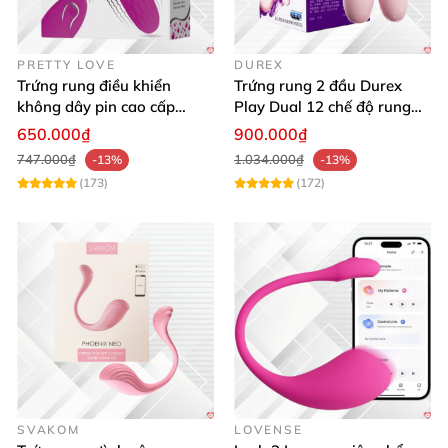
Bảo quản sản phẩm nơi khô ráo
, thoáng mát
, tránh
ánh nắng trực tiếp
của mặt trời.
PRETTY LOVE
DUREX
Trứng rung điều khiển
Trứng rung 2 đầu Durex
không dây pin cao cấp
Play Dual 12 chế độ rung
Pretty Love Dawn kích thích
mới mạnh mẽ
650.000₫
900.000₫
điểm G
747.000₫
1.034.000₫
-13%
-13%
(173)
(172)
SVAKOM
LOVENSE