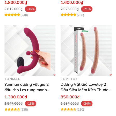
App Điều Khiển Kích Thích
sưởi ấm mạnh mẽ
1.800.000₫
1.600.000₫
2.812.000₫
2.025.000₫
-36%
-21%
(240)
(238)
YUNMAN
LOVETOY
Yunman dương vật giả 2
Dương Vật Giả Lovetoy 2
đầu cho Les rung mạnh
Đầu Siêu Mềm Kích Thước
điều khiển từ xa
Lớn Thỏa Mãn Les
1.300.000₫
850.000₫
1.547.000₫
1.287.000₫
-16%
-34%
(235)
(230)