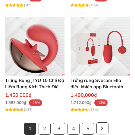
(169)
(169)
Trứng Rung JI YU 10 Chế Độ
Trứng rung Svacom Ella
Liếm Rung Kích Thích Điểm
điều khiển app Bluetooth
G
sạc điện mạnh
1.450.000₫
1.490.000₫
1.883.000₫
1.712.000₫
-23%
-13%
(143)
(134)
1
2
3
4
5