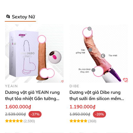
📂 Sextoy Nữ
YEAIN
DIBE
Dương vật giả YEAIN rung
Dương vật giả Dibe rung
thụt tỏa nhiệt Gắn tường
thụt sưởi ấm silicon mềm
Điều khiển từ xa
mại sạc USB
1.600.000₫
1.190.000₫
2.539.000₫
1.950.000₫
-37%
-39%
(2,590)
(368)