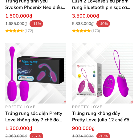
Trứng rung tình yêu
Lush 2 Lovense siêu phẩm
Svakom Phoenix Neo điều
rung Bluetooth pin sạc cao
khiển qua app
cấp USA
1.500.000₫
3.500.000₫
1.685.000₫
5.833.000₫
-11%
-40%
(172)
(170)
PRETTY LOVE
PRETTY LOVE
Trứng rung sốc điện Pretty
Trứng rung không dây
Love không dây 7 chế độ
Pretty Love Julia 12 chế độ
điều khiển từ xa
rung sạc tiện lợi
1.300.000₫
900.000₫
2.063.000₫
1.034.000₫
-37%
-13%