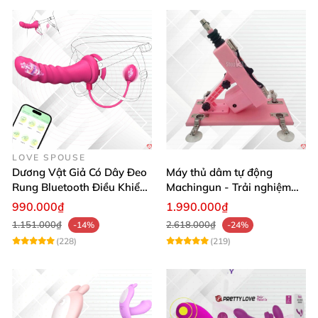
LOVE SPOUSE
Dương Vật Giả Có Dây Đeo
Máy thủ dâm tự động
Rung Bluetooth Điều Khiển
Machingun - Trải nghiệm
Qua App Cho Les
mạnh mẽ, cực đã
990.000₫
1.990.000₫
1.151.000₫
2.618.000₫
-14%
-24%
(228)
(219)