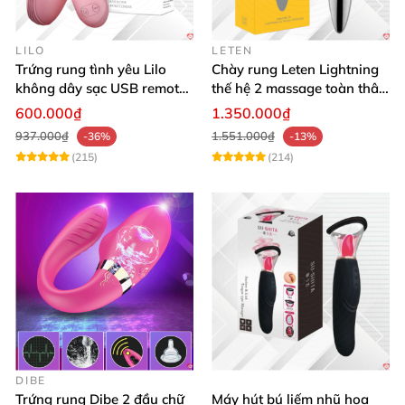
LILO
LETEN
Trứng rung tình yêu Lilo
Chày rung Leten Lightning
không dây sạc USB remote
thế hệ 2 massage toàn thân
điều khiển từ xa
nhiều tần số rung phát
600.000₫
1.350.000₫
nhiệt
937.000₫
1.551.000₫
-36%
-13%
(215)
(214)
DIBE
Trứng rung Dibe 2 đầu chữ
Máy hút bú liếm nhũ hoa