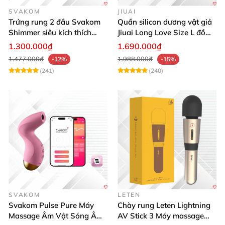
SVAKOM
JIUAI
Trứng rung 2 đầu Svakom
Quần silicon dương vật giả
Shimmer siêu kích thích
Jiuai Long Love Size L đồ
điều khiển App
chơi tình dục
1.300.000₫
1.690.000₫
1.477.000₫
1.988.000₫
-12%
-15%
(241)
(240)
SVAKOM
LETEN
Svakom Pulse Pure Máy
Chày rung Leten Lightning
Massage Âm Vật Sóng Âm
AV Stick 3 Máy massage