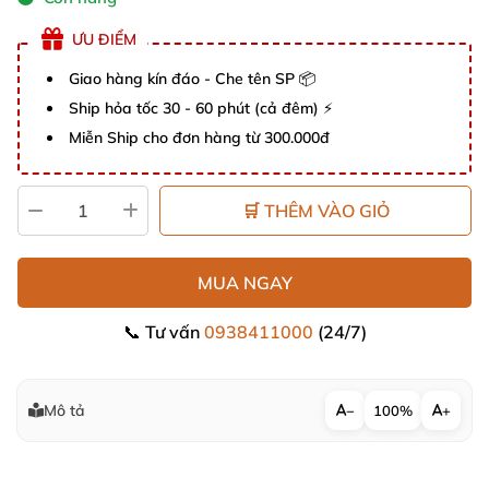
ƯU ĐIỂM
Giao hàng kín đáo - Che tên SP 📦
Ship hỏa tốc 30 - 60 phút (cả đêm) ⚡
Miễn Ship cho đơn hàng từ 300.000đ
🛒 THÊM VÀO GIỎ
MUA NGAY
📞 Tư vấn
0938411000
(24/7)
Mô tả
−
100%
+