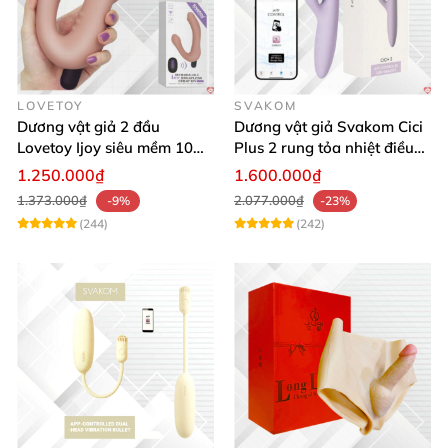
LOVETOY
SVAKOM
Dương vật giả 2 đầu
Dương vật giả Svakom Cici
Lovetoy Ijoy siêu mềm 10
Plus 2 rung tỏa nhiệt điều
chế độ rung sạc điện tiện lợi
khiển App đẳng cấp
1.250.000₫
1.600.000₫
1.373.000₫
2.077.000₫
-9%
-23%
(244)
(242)