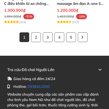
C điều khiển từ xa chống
massage âm đạo A-one Su-
nước
shita độc đáo
1.300.000₫
1.200.000₫
1.884.000₫
1.463.000₫
-31%
-18%
(213)
(213)
1
2
3
4
5
Tra cứu Đồ chơi Người Lớn
Giao hàng cả đêm 24/24
Hotline:
0938411000
Website chuyên cung cấp các sản phẩm cao cấp dành
cho tình yêu Nam Nữ như đồ chơi người lớn, đồ chơi
phòng the, gel bôi trơn, thuốc tăng cường sinh lý, thời