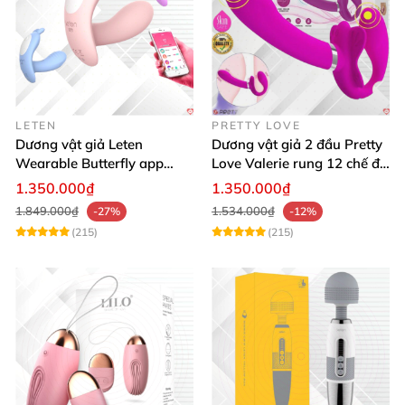
LETEN
PRETTY LOVE
Dương vật giả Leten
Dương vật giả 2 đầu Pretty
Wearable Butterfly app
Love Valerie rung 12 chế độ
bluetooth rung mạnh đa
kích thích les
1.350.000₫
1.350.000₫
năng
1.849.000₫
1.534.000₫
-27%
-12%
(215)
(215)