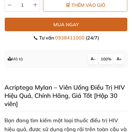
🛒 THÊM VÀO GIỎ
MUA NGAY
📞 Tư vấn
0938411000
(24/7)
Mô tả
−
100%
+
Acriptega Mylan – Viên Uống Điều Trị HIV
Hiệu Quả
, Chính Hãng
, Giá Tốt [Hộp 30
viên]
Bạn đang tìm kiếm một loại thuốc điều trị HIV
hiệu quả
,
được sử dụng rộng rãi trên toàn cầu
và