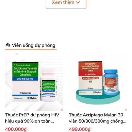
Xem thêm
📂 Viên uống dự phòng
Thành Phần Thuốc Acriptega Mylan
Thuốc PrEP dự phòng HIV
Thuốc Acriptega Mylan 30
hiệu quả 90% an toàn
viên 50/300/300mg chống
Mỗi viên nén bao phim chứa:
nhanh chóng
HIV hiệu quả
400.000₫
499.000₫