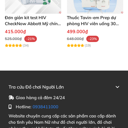
Người có bệnh gan nặng
hoặc bệnh thận tiến
triển
Đơn giản kit test HIV
Thuốc Tavin-em Prep dự
CheckNow Abbott Mỹ chính
phòng HIV viên uống 30
Phụ nữ có thai
hoặc đang cho con bú (phải hỏi ý
xác nhanh tại nhà
viên an toàn hiệu quả
415.000₫
499.000₫
kiến bác sĩ)
525.000₫
648.000₫
-21%
-23%
(34)
(19)
⚠️ Thận trọng:
Theo dõi định kỳ chức năng gan
, thận
và mật độ
xương khi dùng thuốc dài hạn
Không dùng chung
với một số thuốc kháng acid
,
Tra cứu Đồ chơi Người Lớn
rifampicin
, carbamazepin
, v.v.
Giao hàng cả đêm 24/24
Hotline:
0938411000
Tác Dụng Phụ Thường Gặp
Website chuyên cung cấp các sản phẩm cao cấp dành
cho tình yêu Nam Nữ như đồ chơi người lớn, đồ chơi