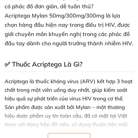
có phác đồ đơn giản
, dễ tuân thủ?
Acriptega Mylan 50mg/300mg/300mg
là lựa
chọn hàng đầu
hiện nay trong điều trị HIV
,
được
giới chuyên môn khuyến nghị trong
các phác đồ
đầu tay dành cho người trưởng thành nhiễm HIV.
✅
Thuốc Acriptega Là Gì?
Acriptega
là thuốc kháng virus (ARV) kết hợp 3 hoạt
chất trong một viên uống duy nhất
, giúp kiểm soát
hiệu quả sự phát triển
của virus HIV trong cơ thể
.
Sản phẩm
được sản xuất
bởi
Mylan – một thương
hiệu dược phẩm uy tín toàn cầu
,
đã có mặt tại Việt
Nam
với dạng
hộp 30 viên
, sử dụng thuận tiện mỗi
ngày.