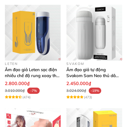
LETEN
SVAKOM
Âm đạo giả Leten sạc điện
Âm đạo giả tự động
nhiều chế độ rung xoay thụt
Svakom Sam Neo thủ dâm
rên rỉ
rung mút app điện thoại
2.800.000₫
2.450.000₫
3.010.000₫
3.024.000₫
-7%
-19%
(474)
(473)