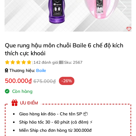
Que rung hậu môn chuỗi Baile 6 chế độ kích
thích cực khoái
|
142 đánh giá
|
Sku:
2567
Thương hiệu:
Baile
500.000₫
675.000₫
-26%
Còn hàng
ƯU ĐIỂM
Giao hàng kín đáo - Che tên SP 📦
Ship hỏa tốc 30 - 60 phút (cả đêm) ⚡
Miễn Ship cho đơn hàng từ 300.000đ