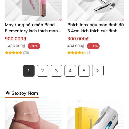
Máy rung hậu môn Bead
Phích inox hậu môn đính đá
Elementary kích thích mạnh
3.4cm kích thích cực đỉnh
mẽ massage gay
900.000₫
300.000₫
1.406.000₫
434.000₫
-36%
-31%
(70)
(45)
1
2
3
4
5
📂 Sextoy Nam