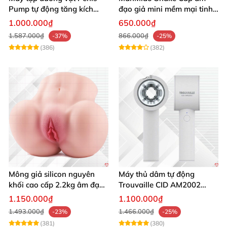
Pump tự động tăng kích
đạo giả mini mềm mại tinh
thước hiệu quả nhanh
tế kích thích cực đỉnh
1.000.000₫
650.000₫
1.587.000₫
866.000₫
-37%
-25%
(386)
(382)
Mông giả silicon nguyên
Máy thủ dâm tự động
khối cao cấp 2.2kg âm đạo
Trouvaille CID AM2002
và hậu môn khít bót
tăng khoái cảm
1.150.000₫
1.100.000₫
1.493.000₫
1.466.000₫
-23%
-25%
(381)
(380)