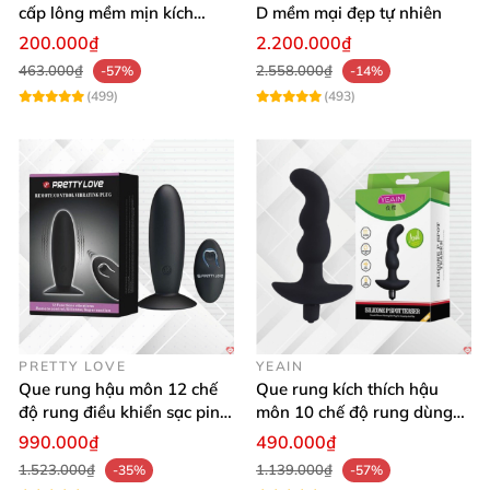
cấp lông mềm mịn kích
D mềm mại đẹp tự nhiên
thích khoái cảm
200.000₫
2.200.000₫
463.000₫
2.558.000₫
-57%
-14%
(499)
(493)
Bạn
có thể uốn thành chiếc móc câu
, hình chữ S tùy
ý một cách dễ dàng
. Nhờ vậy bạn
có thể lựa chọn
một kiểu phù hợp
với tư thế thủ dâm yêu thích.
PRETTY LOVE
YEAIN
Que rung hậu môn 12 chế
Que rung kích thích hậu
độ rung điều khiển sạc pin
môn 10 chế độ rung dùng
cực khoái
pin - Yeain Spot Teaser
990.000₫
490.000₫
1.523.000₫
1.139.000₫
-35%
-57%