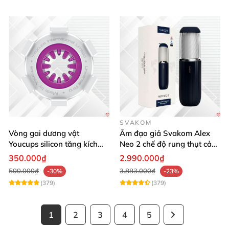
SVAKOM
Vòng gai dương vật
Âm đạo giả Svakom Alex
Youcups silicon tăng kích
Neo 2 chế độ rung thụt cảm
thước cực mạnh
giác thật
350.000₫
2.990.000₫
500.000₫
3.883.000₫
-30%
-23%
(379)
(379)
1
2
3
4
5