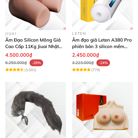
JIUAI
LETEN
Âm Đạo Silicon Mông Giả
Âm đạo giả Leten A380 Pro
Cao Cấp 11Kg Jiuai Nhật
phiên bản 3 silicon mềm
Bản Thật Như
mại kích thích
4.500.000₫
2.450.000₫
6.250.000₫
3.223.000₫
-28%
-24%
(3,501)
(779)