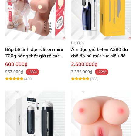
LETEN
Búp bê tình dục silicon mini
Âm đạo giả Leten A380 đa
700g hàng thật giá rẻ cực
chế độ bú mút sục siêu đã
sướng
600.000₫
2.600.000₫
967.000₫
3.333.000₫
-38%
-22%
(400)
(388)