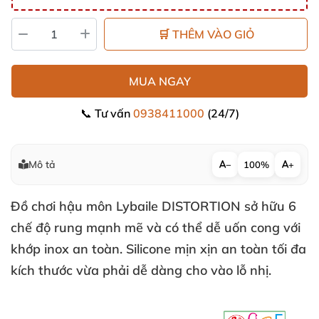
🛒 THÊM VÀO GIỎ
MUA NGAY
📞 Tư vấn
0938411000
(24/7)
Mô tả
−
100%
+
Đồ chơi hậu môn Lybaile DISTORTION sở hữu 6
chế độ rung mạnh mẽ
và
có thể dễ uốn cong
với
khớp inox an toàn
. Silicone mịn xịn an toàn tối đa
kích thước vừa phải dễ dàng cho vào lỗ nhị.