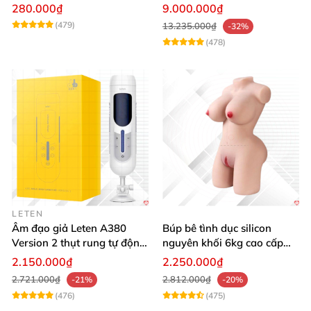
silicon y tế tăng hưng phấn
cảm biến sưởi ấm phun
280.000₫
9.000.000₫
nước thông minh
(479)
13.235.000₫
-32%
(478)
LETEN
Âm đạo giả Leten A380
Búp bê tình dục silicon
Version 2 thụt rung tự động,
nguyên khối 6kg cao cấp
cảm giác thật
hot giá tốt
2.150.000₫
2.250.000₫
2.721.000₫
2.812.000₫
-21%
-20%
(476)
(475)