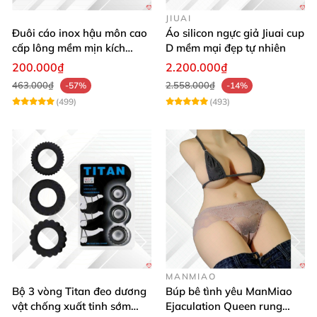
JIUAI
Đuôi cáo inox hậu môn cao
Áo silicon ngực giả Jiuai cup
cấp lông mềm mịn kích
D mềm mại đẹp tự nhiên
thích khoái cảm
200.000₫
2.200.000₫
463.000₫
2.558.000₫
-57%
-14%
(499)
(493)
MANMIAO
Bộ 3 vòng Titan đeo dương
Búp bê tình yêu ManMiao
vật chống xuất tinh sớm
Ejaculation Queen rung