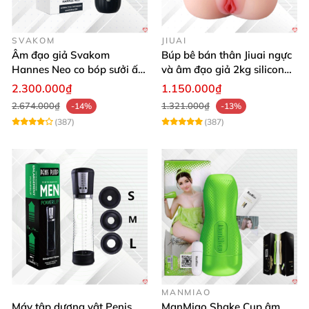
SVAKOM
JIUAI
Âm đạo giả Svakom
Búp bê bán thân Jiuai ngực
Hannes Neo co bóp sưởi ấm
và âm đạo giả 2kg silicon
điều khiển app tiện lợi kích
nguyên khối cao cấp
2.300.000₫
1.150.000₫
thích mạnh mẽ
2.674.000₫
1.321.000₫
-14%
-13%
(387)
(387)
MANMIAO
Máy tập dương vật Penis
ManMiao Shake Cup âm