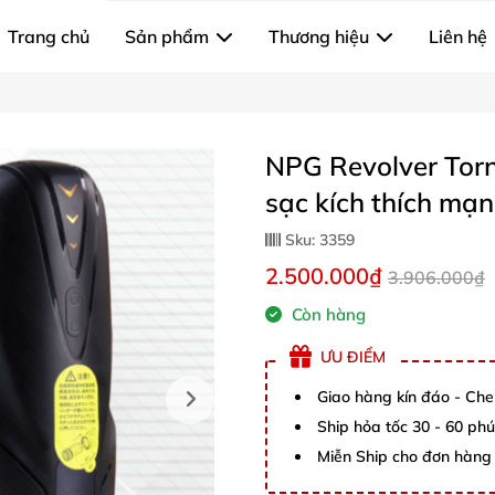
Trang chủ
Sản phẩm
Thương hiệu
Liên hệ
NPG Revolver Torn
sạc kích thích mạ
Sku:
3359
2.500.000₫
3.906.000₫
Còn hàng
ƯU ĐIỂM
Giao hàng kín đáo - Che
Ship hỏa tốc 30 - 60 ph
Miễn Ship cho đơn hàng