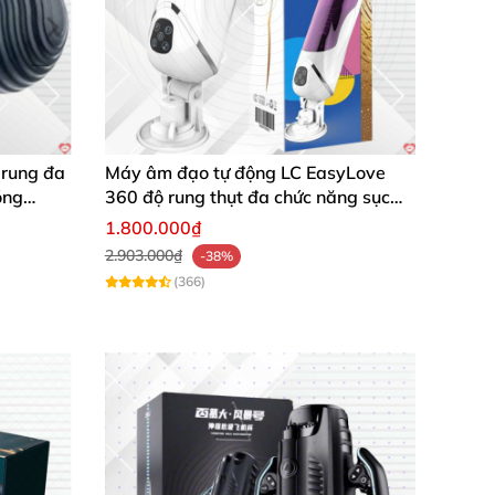
g cấu trúc âm đạo
để dễ dàng lên đi
.
 rung đa
Máy âm đạo tự động LC EasyLove
óng
360 độ rung thụt đa chức năng sục
mạnh
1.800.000₫
2.903.000₫
-38%
(366)