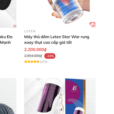
LETEN
aku Đa
Máy thủ dâm Leten Star War rung
 Mạnh
xoay thụt cao cấp giá tốt
2.200.000₫
2.894.000₫
-24%
(373)