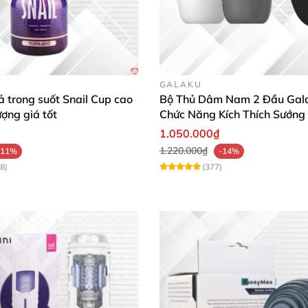
GALAKU
 trong suốt Snail Cup cao
Bộ Thủ Dâm Nam 2 Đầu Gal
ượng giá tốt
Chức Năng Kích Thích Sướng
1.050.000₫
1.220.000₫
-11%
-14%
8)
(377)