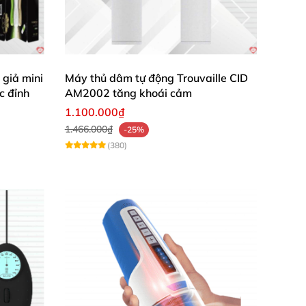
giả mini
Máy thủ dâm tự động Trouvaille CID
c đỉnh
AM2002 tăng khoái cảm
1.100.000₫
1.466.000₫
-25%
(380)