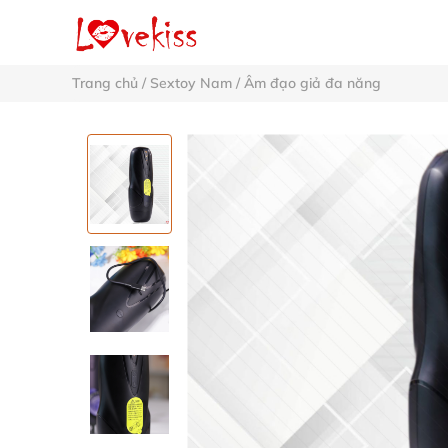
Trang chủ
/
Sextoy Nam
/
Âm đạo giả đa năng