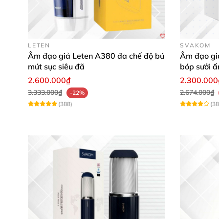
LETEN
SVAKOM
Âm đạo giả Leten A380 đa chế độ bú
Âm đạo gi
mút sục siêu đã
bóp sưởi ấ
kích thích
2.600.000₫
2.300.000
3.333.000₫
2.674.000₫
-22%
(388)
(38