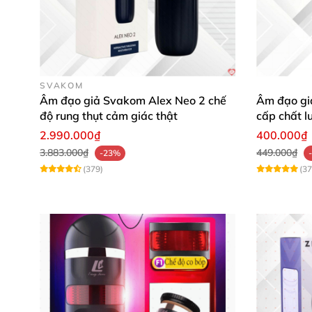
SVAKOM
Âm đạo giả Svakom Alex Neo 2 chế
Âm đạo giả
độ rung thụt cảm giác thật
cấp chất l
2.990.000₫
400.000₫
3.883.000₫
449.000₫
-23%
(379)
(37