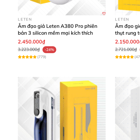
LETEN
LETEN
Phần nắp đậy an toàn chống bụi
,
có thể tháo
Âm đạo giả Leten A380 Pro phiên
Âm đạo gi
nhỏ"
của anh em
, kết hợp chế độ thụt
sẽ cho 
bản 3 silicon mềm mại kích thích
thụt rung 
2.450.000₫
2.150.000
3.223.000₫
2.721.000₫
-24%
(779)
(47