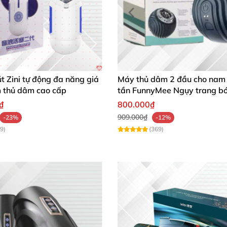
t
lên dương vật
, giúp bạn có cảm giác như đang bên tron
ái
để anh em tận hưởng niềm vui một cách trọn vẹn nhất.
 Zini tự động đa năng giá
Máy thủ dâm 2 đầu cho nam
m thủ dâm cao cấp
tần FunnyMee Ngụy trang b
Pokemon
₫
800.000₫
909.000₫
-23%
-12%
9)
(369)