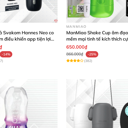
MANMIAO
ả Svakom Hannes Neo co
ManMiao Shake Cup âm đạo 
m điều khiển app tiện lợi
mềm mại tinh tế kích thích cự
 mạnh mẽ
₫
650.000₫
866.000₫
-14%
-25%
7)
(382)