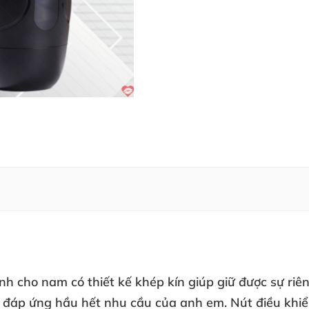
nh cho nam có
thiết kế khép kín
giúp giữ
được sự
riê
, đáp ứng hầu hết nhu cầu
của anh em
. Nút điều kh