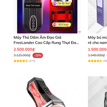
Silicone mềm mại êm ái
Phần lõi cấu tạo gai nhỏ li ti giúp tăng ma sá
Silicone
mềm mại êm ái
tạo cảm giác thoải m
Máy Thủ Dâm Âm Đạo Giả
Máy bú mút
FreeLander Cao Cấp Rung Thụt Đa
rẻ cho na
Chức Năng
2.500.000₫
1.500.000
3.125.000₫
1.948.000₫
-20%
(370)
(36