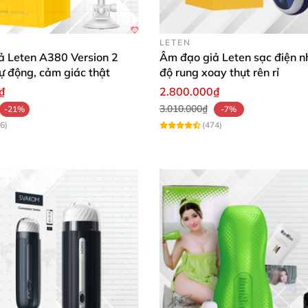
LETEN
được
để lấy phần lõi bên trong ra khi cần vệ sinh
. Chiều 
ả Leten A380 Version 2
Âm đạo giả Leten sạc điện n
kích thích khoái cảm hoàn hảo.
tự động, cảm giác thật
độ rung xoay thụt rên rỉ
₫
2.800.000₫
3.010.000₫
-21%
-7%
6)
(474)