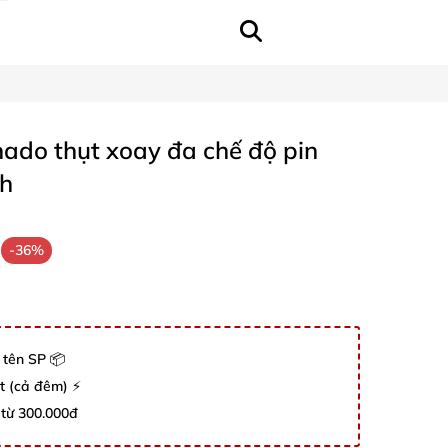
ado thụt xoay đa chế độ pin
nh
-36%
 tên SP 📦
út (cả đêm) ⚡
 từ 300.000đ