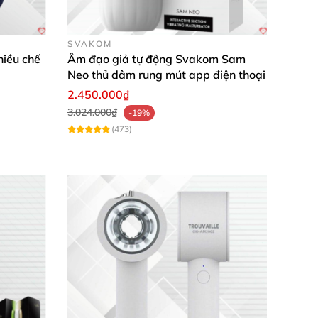
SVAKOM
dài lõi là 12.5cm phù hợp
với kích thước "cậu
hiều chế
Âm đạo giả tự động Svakom Sam
Neo thủ dâm rung mút app điện thoại
2.450.000₫
3.024.000₫
-19%
(473)