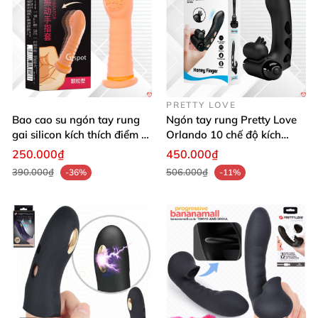
PRETTY LOVE
Bao cao su ngón tay rung
Ngón tay rung Pretty Love
gai silicon kích thích điểm G
Orlando 10 chế độ kích
thăng hoa
thích điểm G
250.000₫
450.000₫
390.000₫
506.000₫
-36%
-11%