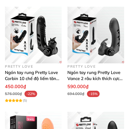
PRETTY LOVE
PRETTY LOVE
Ngón tay rung Pretty Love
Ngón tay rung Pretty Love
Corbin 10 chế độ liếm tăng
Vance 2 râu kích thích cực
khoái cảm
đã mua ngay
450.000₫
590.000₫
576.000₫
694.000₫
-22%
-15%
(5)