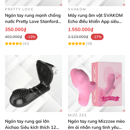
PRETTY LOVE
SVAKOM
Ngón tay rung mạnh chống
Máy rung âm vật SVAKOM
nước Pretty Love Stanford
Echo điều khiển App siêu
cực đã, silicon mềm
kích thích
350.000₫
1.550.000₫
402.000₫
2.123.000₫
-13%
-27%
(41)
(18)
MIZZ ZEE
Ngón tay rung gai lớn
Ngón tay rung Mizzzee mèo
Aichao Siêu kích thích 12
êm ái nhẫn rung tình yêu