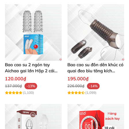
Bao cao su 2 ngón tay
Bao cao su đôn dên khúc có
Aichao gai lớn Hộp 2 cái
quai đeo bìu tăng kích
Tăng khoái cảm
thước kéo dài thời gian
120.000₫
195.000₫
137.000₫
226.000₫
-13%
-14%
(1,100)
(1,099)