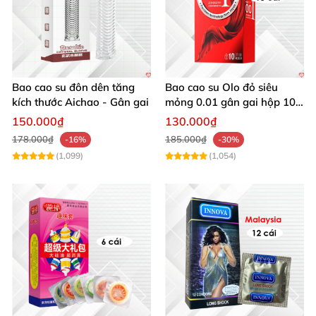
Bao cao su đôn dên tăng
Bao cao su Olo đỏ siêu
kích thước Aichao - Gân gai
mỏng 0.01 gân gai hộp 10c
tăng khoái cảm
150.000₫
130.000₫
178.000₫
185.000₫
-16%
-30%
(1,099)
(1,054)