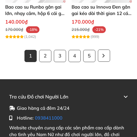
Bao cao su Runbo gân gai
Bao cao su Innova Đen gân
lớn, nhạy cảm, hộp 6 cái giá
gai kéo dài thời gian 12 cái
tốt
giá tốt
140.000₫
170.000₫
170.000₫
215.000₫
-18%
-21%
(1,042)
(999)
1
2
3
4
5
Tra cứu Đồ chơi Người Lớn
Giao hàng cả đêm 24/24
Hotline:
0938411000
Website chuyên cung cấp các sản phẩm cao cấp dành
cho tình yêu Nam Nữ như đồ chơi người lớn, đồ chơi