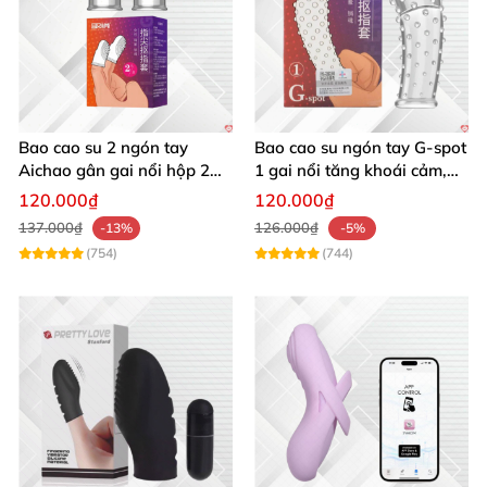
Bao cao su 2 ngón tay
Bao cao su ngón tay G-spot
Aichao gân gai nổi hộp 2
1 gai nổi tăng khoái cảm,
cái kích thích
mềm mại, tái sử dụng
120.000₫
120.000₫
137.000₫
126.000₫
-13%
-5%
(754)
(744)