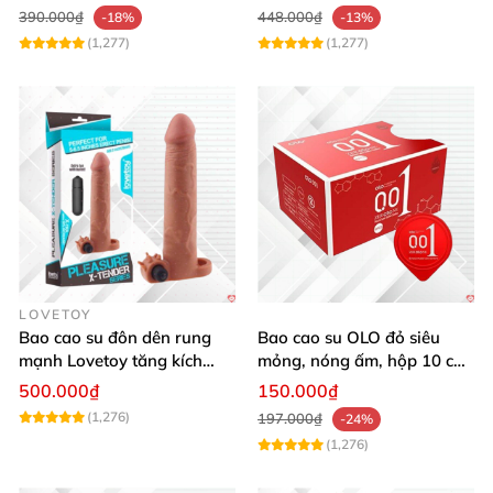
390.000₫
448.000₫
-18%
-13%
(1,277)
(1,277)
LOVETOY
Bao cao su đôn dên rung
Bao cao su OLO đỏ siêu
mạnh Lovetoy tăng kích
mỏng, nóng ấm, hộp 10 cái
thước siêu sướng
giá tốt
500.000₫
150.000₫
(1,276)
197.000₫
-24%
(1,276)