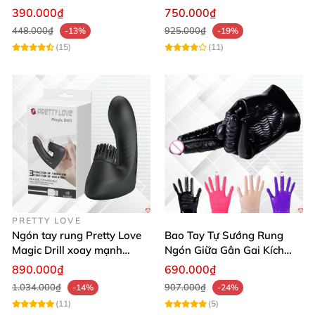
chế độ rung
siêu mềm mại
390.000₫
750.000₫
448.000₫
925.000₫
-13%
-19%
(15)
(11)
PRETTY LOVE
Ngón tay rung Pretty Love
Bao Tay Tự Sướng Rung
Magic Drill xoay mạnh
Ngón Giữa Gân Gai Kích
nhiều gai sạc USB tiện dụng
Thích Siêu Sướng
890.000₫
690.000₫
1.034.000₫
907.000₫
-14%
-24%
(11)
(5)