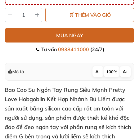
🛒 THÊM VÀO GIỎ
MUA NGAY
📞 Tư vấn
0938411000
(24/7)
Mô tả
−
100%
+
Bao Cao Su Ngón Tay Rung Siêu Mạnh Pretty
Love Hobgoblin Kết Hợp Nhánh Bú Liếm
được
sản xuất bằng silicon cao cấp
rất an toàn
với
người sử dụng
, sản phẩm
được thiết kế
khá độc
đáo
để đeo ngón tay
với phần rung
sẽ kích thích
điểm G bên trong
và lưỡi liếm
sẽ kích thích