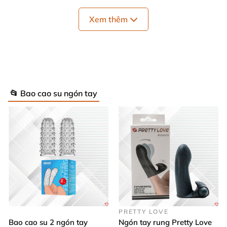
Xem thêm
Bao Cao Su Ngón Tay Rung Pretty Love
Hobgoblin thích hợp cho
các cặp vợ chồng tạo cảm
hứng
và khơi dậy khúc dạo đầu thật hoàn hảo
, việc
📂 Bao cao su ngón tay
kích thích điểm G
và âm vật
sẽ giúp chị em tăng
hưng phấn
, chất nhờn
cũng
sẽ tiết ra nhiều hơn giúp
các anh dễ dàng khi dương vật ra vào bên trong âm
đạo
, thêm nữa kích thích
như vậy
cũng giúp
các anh
dễ dàng đưa chị em lên đỉnh
và trong mắt bạn tình
các anh thật tuyệt vời.
PRETTY LOVE
Bao cao su 2 ngón tay
Ngón tay rung Pretty Love