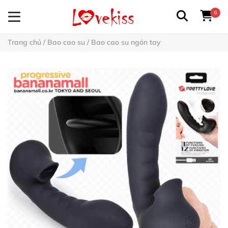
0
Trang chủ
/
Bao cao su
/
Bao cao su ngón tay