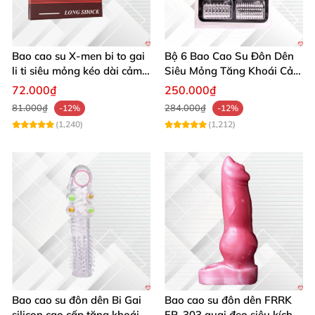
Bao cao su X-men bi to gai
Bộ 6 Bao Cao Su Đôn Dên
li ti siêu mỏng kéo dài cảm
Siêu Mỏng Tăng Khoái Cảm
giác
Kéo Dài
72.000₫
250.000₫
81.000₫
284.000₫
-12%
-12%
(1,240)
(1,212)
Bao cao su đôn dên Bi Gai
Bao cao su đôn dên FRRK
silicon cao cấp tăng khoái
FR‑303 quai đeo siêu kích