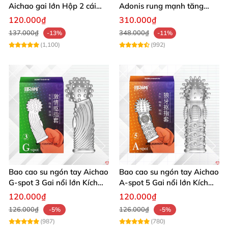
Aichao gai lớn Hộp 2 cái
Adonis rung mạnh tăng
Tăng khoái cảm
khoái cảm cho cặp đôi
120.000₫
310.000₫
137.000₫
348.000₫
-13%
-11%
(1,100)
(992)
Bao cao su ngón tay Aichao
Bao cao su ngón tay Aichao
G-spot 3 Gai nổi lớn Kích
A-spot 5 Gai nổi lớn Kích
thích cực đỉnh
thích mạnh mẽ
Ngoài ra
, Bao Cao Su Ngón Tay Rung Siêu
120.000₫
120.000₫
Mạnh Pretty Love Hobgoblin
cũng thích hợp
với chị
126.000₫
126.000₫
-5%
-5%
(987)
(780)
em thích 1 mình tự sướng khi không có chồng hay