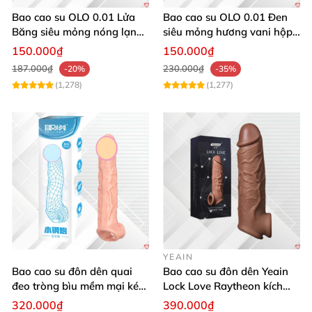
Bao cao su OLO 0.01 Lửa
Bao cao su OLO 0.01 Đen
Băng siêu mỏng nóng lạnh
siêu mỏng hương vani hộp
kéo dài thời gian hộp 10
10 cái chất lượng cao
150.000₫
150.000₫
187.000₫
230.000₫
-20%
-35%
(1,278)
(1,277)
YEAIN
Bao cao su đôn dên quai
Bao cao su đôn dên Yeain
đeo tròng bìu mềm mại kéo
Lock Love Raytheon kích
dài thời gian
thước lớn ma sát mạnh
320.000₫
390.000₫