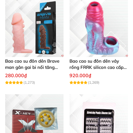
Bao cao su đôn dên Brave
Bao cao su đôn dên vảy
man gân gai bi nổi tăng
rồng FRRK silicon cao cấp
kích thích mạnh
đeo bìu
280.000₫
920.000₫
(1,273)
(1,269)