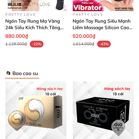
PRETTY LOVE
PRETTY LOVE
Ngón Tay Rung Mạ Vàng
Ngón Tay Rung Siêu Mạnh
24k Siêu Kích Thích Tăng
Liếm Massage Silicon Cao
Khoái Cảm PrettyLove
Cấp Pretty Love
880.000₫
920.000₫
1.128.000₫
1.614.000₫
-22%
-43%
📂 Bao cao su