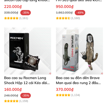
cảm
thích đam mê
220.000₫
950.000₫
338.000₫
1.862.000₫
-35%
-49%
(1,161)
(1,160)
Bao cao su Rocmen Long
Bao cao su đôn dên Brave
Shock Hộp 12 cái Kéo dài
Man quai đeo rung 2 đầu
cực khoái an toàn
tăng khoái cảm cực đỉnh
160.000₫
370.000₫
(1,134)
246.000₫
-35%
(1,159)