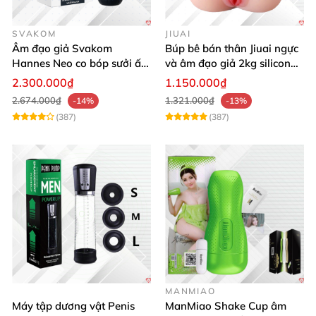
SVAKOM
JIUAI
Âm đạo giả Svakom
Búp bê bán thân Jiuai ngực
Hannes Neo co bóp sưởi ấm
và âm đạo giả 2kg silicon
điều khiển app tiện lợi kích
nguyên khối cao cấp
2.300.000₫
1.150.000₫
thích mạnh mẽ
2.674.000₫
1.321.000₫
-14%
-13%
(387)
(387)
MANMIAO
Máy tập dương vật Penis
ManMiao Shake Cup âm