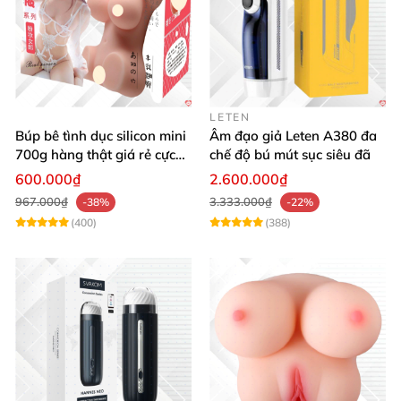
thủ dâm chuyên nghiệp
, an toàn
và đáng tin cậy –
hãy trải nghiệm ngay siêu phẩm đến từ Nhật Bản
này!
LETEN
Búp bê tình dục silicon mini
Âm đạo giả Leten A380 đa
700g hàng thật giá rẻ cực
chế độ bú mút sục siêu đã
sướng
600.000₫
2.600.000₫
967.000₫
3.333.000₫
-38%
-22%
(400)
(388)