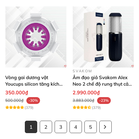
SVAKOM
Vòng gai dương vật
Âm đạo giả Svakom Alex
Youcups silicon tăng kích
Neo 2 chế độ rung thụt cảm
thước cực mạnh
giác thật
350.000₫
2.990.000₫
500.000₫
3.883.000₫
-30%
-23%
(379)
(379)
1
2
3
4
5