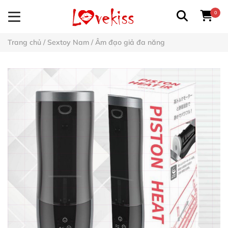
0
Trang chủ
/
Sextoy Nam
/
Âm đạo giả đa năng