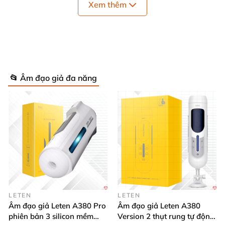
Xem thêm
Sở hữu công nghệ mô phỏng cảm giác bú mút
dương vật cực kỳ chân thật kết hợp chức năng
sưởi
ấm
,
rung đa chế độ
, sản phẩm này không chỉ giúp
📂 Âm đạo giả đa năng
thỏa mãn cảm giác
mà còn hỗ trợ luyện tập kiểm
soát xuất tinh
, cải thiện sinh lý cho
các quý ông độc
thân
hoặc xa vợ
, người yêu.
LETEN
LETEN
Âm đạo giả Leten A380 Pro
Âm đạo giả Leten A380
phiên bản 3 silicon mềm
Version 2 thụt rung tự động,