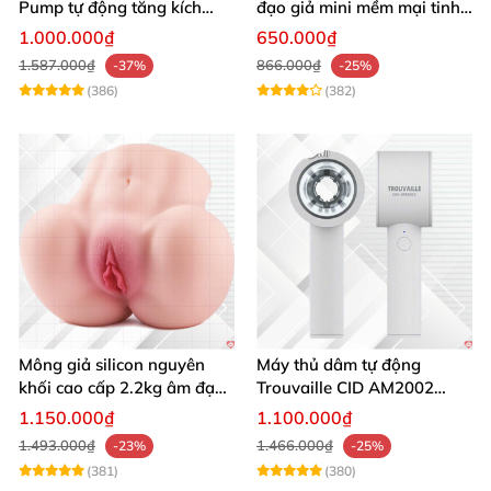
Pump tự động tăng kích
đạo giả mini mềm mại tinh
thước hiệu quả nhanh
tế kích thích cực đỉnh
1.000.000₫
650.000₫
1.587.000₫
866.000₫
-37%
-25%
(386)
(382)
Mông giả silicon nguyên
Máy thủ dâm tự động
khối cao cấp 2.2kg âm đạo
Trouvaille CID AM2002
và hậu môn khít bót
tăng khoái cảm
1.150.000₫
1.100.000₫
1.493.000₫
1.466.000₫
-23%
-25%
(381)
(380)