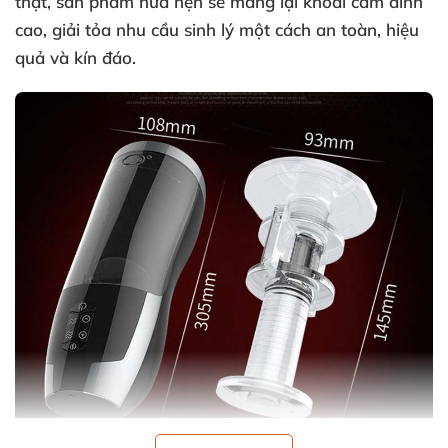
thật
, sản phẩm hứa hẹn
sẽ mang lại khoái cảm đỉnh
cao
, giải tỏa nhu cầu sinh lý một cách an toàn
, hiệu
quả
và kín đáo.