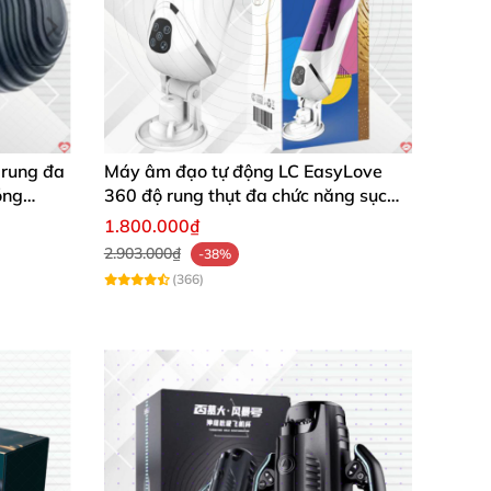
ệ độc quyền
của hãng Dibe
. Khả năng rung
ải tỏa tâm trạng
, thăng hoa một tầm cao mới.
 rung đa
Máy âm đạo tự động LC EasyLove
óng
360 độ rung thụt đa chức năng sục
mạnh
1.800.000₫
2.903.000₫
-38%
(366)