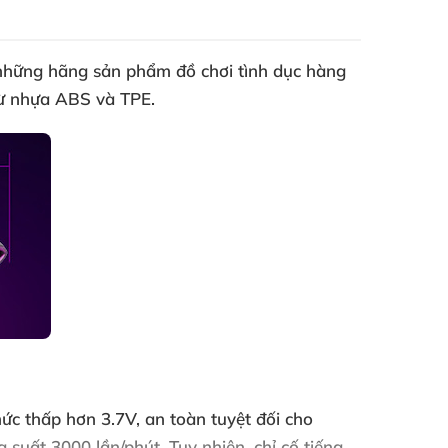
những hãng sản phẩm
đồ chơi tình dục
hàng
từ nhựa ABS
và TPE.
mức thấp hơn 3.7V
, an toàn
tuyệt đối cho
g suất 3000 lần/phút
. Tuy nhiên
, chỉ cố tiếng