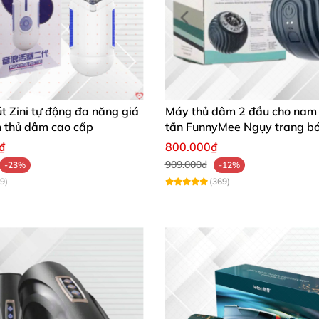
đỉnh
ên thụt xuống
với động cơ X8 mạnh mẽ
. Đây là công ngh
i ngoài thực tế nào
có thể làm
được
. Từ đó
, giúp chàng gi
 Zini tự động đa năng giá
Máy thủ dâm 2 đầu cho nam
m thủ dâm cao cấp
tần FunnyMee Ngụy trang b
Pokemon
₫
800.000₫
909.000₫
-23%
-12%
9)
(369)