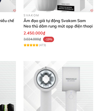
SVAKOM
hiều chế
Âm đạo giả tự động Svakom Sam
Neo thủ dâm rung mút app điện thoại
2.450.000₫
3.024.000₫
-19%
(473)
 này lúc nào
cũng có sự cạnh tranh khốc liệt
,