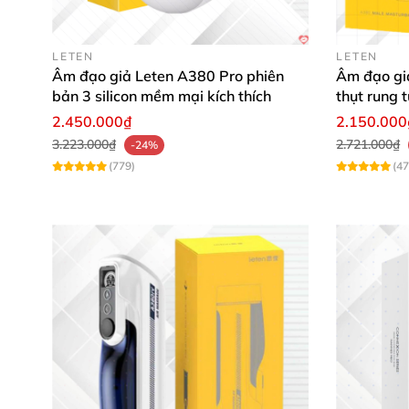
LETEN
LETEN
Âm đạo giả Leten A380 Pro phiên
Âm đạo gi
bản 3 silicon mềm mại kích thích
thụt rung 
2.450.000₫
2.150.000
3.223.000₫
2.721.000₫
-24%
(779)
(47
===>>> Tham khảo:
các mẫu âm đạo giả 
Ưu Điểm Nổi Bật Của Máy Thủ Dâm 
DIBE Ferrady là mẫu
sextoy cho nam
cao cấp