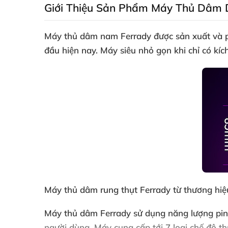
Giới Thiệu Sản Phẩm Máy Thủ Dâm 
Máy thủ dâm
nam Ferrady
được sản xuất
và 
đầu
hiện nay
. Máy siêu nhỏ gọn khi chỉ có k
Máy thủ dâm rung thụt Ferrady từ thương hiệu
Máy thủ dâm Ferrady sử dụng năng lượng pi
người dùng
. Máy cung cấp tới 7 loại chế độ th