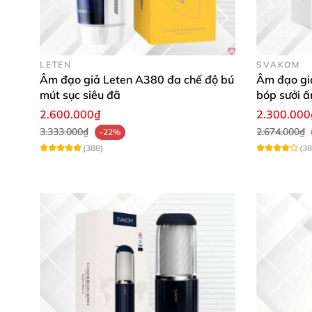
tuy nhiên máy thủ dâm từ DIBE
vẫn có chỗ đ
Kiểu dáng hiện đại
LETEN
SVAKOM
Máy thủ dâm này nổi trội
với hai gam màu ch
Âm đạo giả Leten A380 đa chế độ bú
Âm đạo gi
máy
được làm bằng nhựa ABS trơn bóng
, ấn
mút sục siêu đã
bóp sưởi ấ
kích thích
2.600.000₫
2.300.000
3.333.000₫
2.674.000₫
-22%
(388)
(38