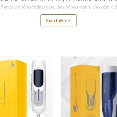
 Ferrady không thấm nước
, làm nóng nhanh
, cho cảm gi
Xem thêm