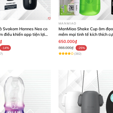
ứng nhất định
. Cùng xem một số ưu điểm nổi bật
của thiết
MANMIAO
ủ đạo tím trắng
. Thiết bị có kích thước nhỏ gọn
, cầm nắm
ả Svakom Hannes Neo co
ManMiao Shake Cup âm đạo 
 tượng.
m điều khiển app tiện lợi
mềm mại tinh tế kích thích cự
 mạnh mẽ
₫
650.000₫
866.000₫
-14%
-25%
7)
(382)