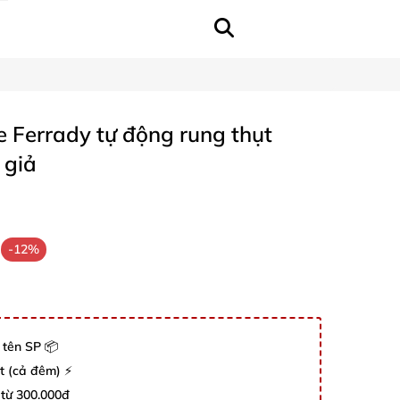
Ferrady tự động rung thụt
 giả
-12%
 tên SP 📦
út (cả đêm) ⚡
 từ 300.000đ