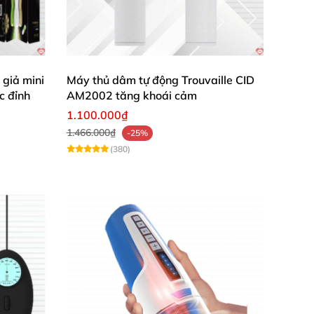
 bị:
 dễ dàng
, form dáng đơn giản
. Phần vỏ ngoài
giả mini
Máy thủ dâm tự động Trouvaille CID
c đỉnh
AM2002 tăng khoái cảm
1.100.000₫
1.466.000₫
-25%
(380)