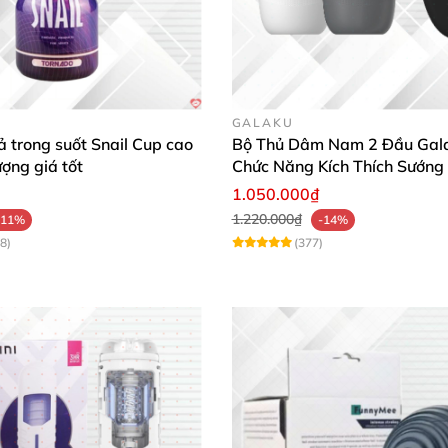
GALAKU
 trong suốt Snail Cup cao
Bộ Thủ Dâm Nam 2 Đầu Gal
ượng giá tốt
Chức Năng Kích Thích Sướng
1.050.000₫
1.220.000₫
-11%
-14%
8)
(377)
m mại
, đúc công nghệ 3D tiên tiến
. Nhờ đó
, chúng có khả