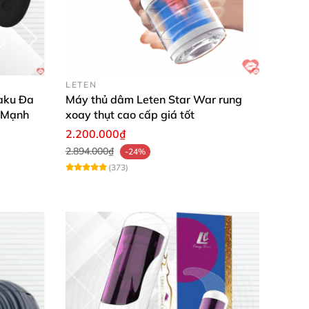
LETEN
aku Đa
Máy thủ dâm Leten Star War rung
 Mạnh
xoay thụt cao cấp giá tốt
2.200.000₫
2.894.000₫
-24%
(373)
 năng ôm sát cậu nhỏ
, kin khít đáng ngạc