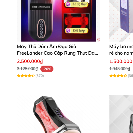
Tích hợp nhiều chức năng giúp chàng lên 
Âm đạo giả DIBE Ferrady có khả năng thụt l
thụt tự động mạnh như thế này không bạn gá
Máy Thủ Dâm Âm Đạo Giả
Máy bú mút
FreeLander Cao Cấp Rung Thụt Đa
rẻ cho na
Chức Năng
2.500.000₫
1.500.000
3.125.000₫
1.948.000₫
-20%
(370)
(36