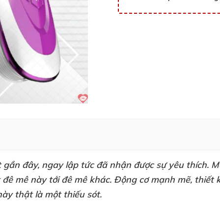
t gần đây
, ngay lập tức
đã nhận
được sự yêu thích.
M
 đê mê này tới đê mê khác
. Động cơ mạnh mẽ
, thiết
ày thật là một thiếu sót
.