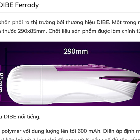
DIBE Ferrady
phân phối ra thị trường
bởi thương hiệu DIBE
. Một trong
ích thước 290x85mm
. Chất liệu sản phẩm
được làm chính 
 DIBE nổi tiếng.
n polymer
với dung lượng lên tới 600 mAh
. Điện áp định 
ụt liên hồi
và 7 loại chế độ rung
và 8 kiểu chế độ rên
, côn