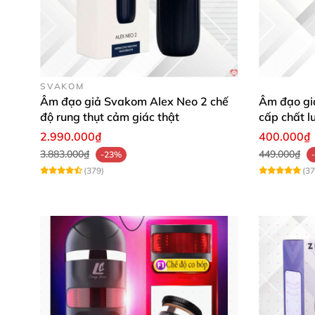
SVAKOM
Âm đạo giả Svakom Alex Neo 2 chế
Âm đạo giả
độ rung thụt cảm giác thật
cấp chất l
2.990.000₫
400.000₫
3.883.000₫
449.000₫
-23%
(379)
(37
DIBE Ferrady thiết kế sang trọng
, tinh tế.
Phía bên trong âm đạo là phần lõi silicon mề
nhiên.