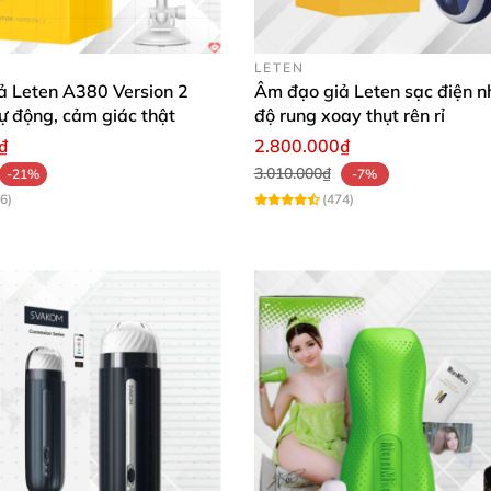
LETEN
ả Leten A380 Version 2
Âm đạo giả Leten sạc điện n
tự động, cảm giác thật
độ rung xoay thụt rên rỉ
₫
2.800.000₫
3.010.000₫
-21%
-7%
6)
(474)
giống thật danh cho nam
DIBE Ferrady
 vừa
được ra năm vào cuối năm 2019
. Mặc
dù thị trường