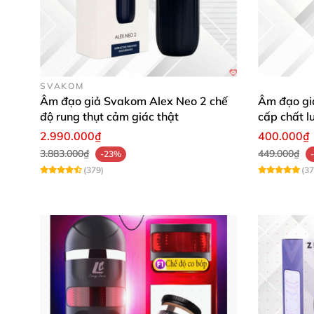
SVAKOM
Âm đạo giả Svakom Alex Neo 2 chế
Âm đạo giả
độ rung thụt cảm giác thật
cấp chất l
2.990.000₫
400.000₫
3.883.000₫
449.000₫
-23%
(379)
(37
Tính năng rung hút tự động
của máy th