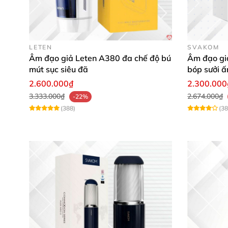
LETEN
SVAKOM
Âm đạo giả Leten A380 đa chế độ bú
Âm đạo gi
mút sục siêu đã
bóp sưởi ấ
kích thích
2.600.000₫
2.300.000
3.333.000₫
2.674.000₫
-22%
(388)
(38