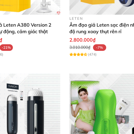
LETEN
ả Leten A380 Version 2
Âm đạo giả Leten sạc điện n
tự động, cảm giác thật
độ rung xoay thụt rên rỉ
₫
2.800.000₫
 một đường ống dẫn hơi cong phía đầu
để chàng dễ dàng
3.010.000₫
-21%
-7%
như vậy lại bị hút sâu
và chặt chẽ hơn
, khiến chàng rên s
6)
(474)