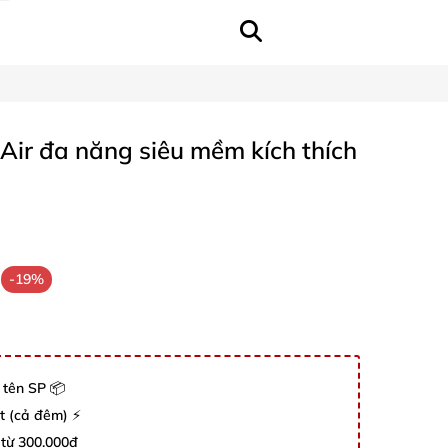
Air đa năng siêu mềm kích thích
-19%
 tên SP 📦
út (cả đêm) ⚡
 từ 300.000đ