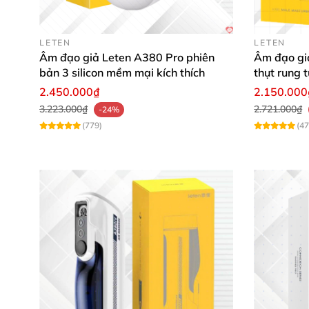
LETEN
LETEN
Âm đạo giả Leten A380 Pro phiên
Âm đạo gi
bản 3 silicon mềm mại kích thích
thụt rung 
2.450.000₫
2.150.000
Âm đạo giả Leten Air Oral
được thiết kế như
3.223.000₫
2.721.000₫
-24%
nàng
, rung lên
, hút
và thụt mạnh mẽ
, mỗi lần
(779)
(47
thuận tiện
và tiết kiệm chi phí cho chàng.