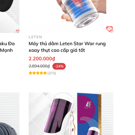
LETEN
aku Đa
Máy thủ dâm Leten Star War rung
 Mạnh
xoay thụt cao cấp giá tốt
2.200.000₫
2.894.000₫
-24%
(373)