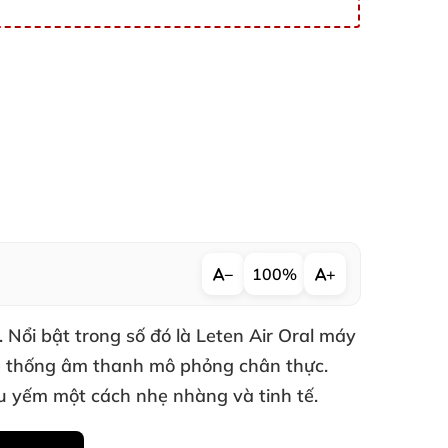
−
100%
+
.
Nổi bật trong số đó là
Leten Air Oral
máy
ệ thống âm thanh mô phỏng chân thực
.
u yếm một cách nhẹ nhàng
và tinh tế.