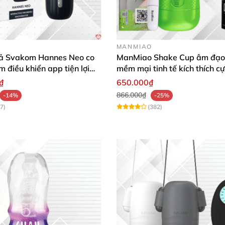
MANMIAO
ả Svakom Hannes Neo co
ManMiao Shake Cup âm đạo 
m điều khiển app tiện lợi
mềm mại tinh tế kích thích cự
 mạnh mẽ
₫
650.000₫
866.000₫
-14%
-25%
7)
(382)