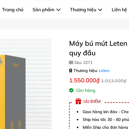
Trang chủ
Sản phẩm
Thương hiệu
Liên hệ
Máy bú mút Leten 
quy đầu
Sku:
2271
Thương hiệu:
Leten
1.550.000₫
1.913.000₫
Còn hàng
ƯU ĐIỂM
Giao hàng kín đáo - Che
Ship hỏa tốc 30 - 60 ph
Miễn Ship cho đơn hàng