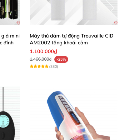
giả mini
Máy thủ dâm tự động Trouvaille CID
c đỉnh
AM2002 tăng khoái cảm
1.100.000₫
1.466.000₫
-25%
(380)