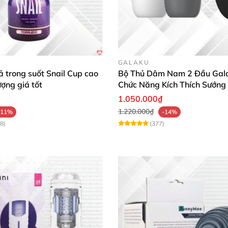
GALAKU
 trong suốt Snail Cup cao
Bộ Thủ Dâm Nam 2 Đầu Gal
ượng giá tốt
Chức Năng Kích Thích Sướng
1.050.000₫
1.220.000₫
-11%
-14%
8)
(377)
ổi kèn Leten Air Oral