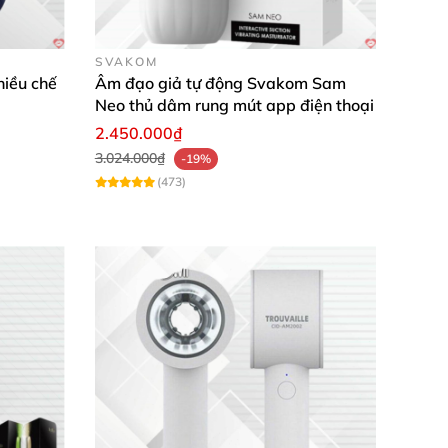
SVAKOM
hiều chế
Âm đạo giả tự động Svakom Sam
Neo thủ dâm rung mút app điện thoại
2.450.000₫
 đưa vào trong như đang đưa vào họng
của
3.024.000₫
-19%
iết
và bùng nổ khoái dục
. Sử dụng pin sạc
để
(473)