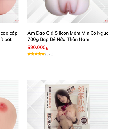
 cao cấp
Âm Đạo Giả Silicon Mềm Mịn Có Ngực
dol JAV Nhật Bản.
t bót
700g Búp Bê Nửa Thân Nam
590.000₫
(375)
 hệ mô phỏng.