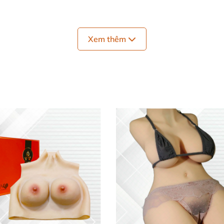
Xem thêm
Cách Nhật Bản
ũ trong manga/anime
, gối
được thiết kế
vừa là vật trang 