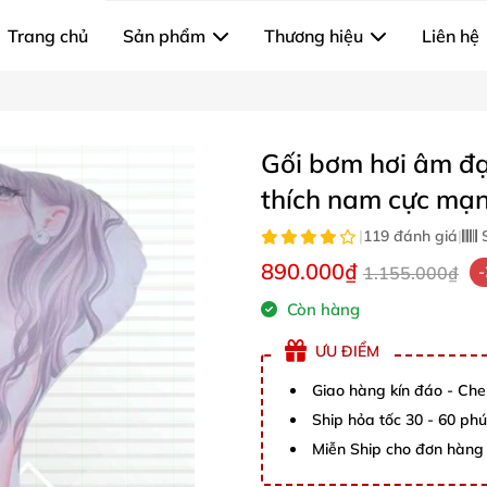
Trang chủ
Sản phẩm
Thương hiệu
Liên hệ
Gối bơm hơi âm đạ
thích nam cực mạ
|
119 đánh giá
|
S
890.000₫
1.155.000₫
Còn hàng
ƯU ĐIỂM
Giao hàng kín đáo - Che
Ship hỏa tốc 30 - 60 ph
Miễn Ship cho đơn hàng