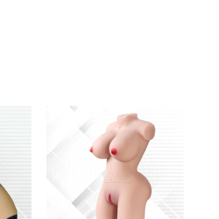
trí phòng ngủ độc đáo
, vừa là trợ thủ đắc lực