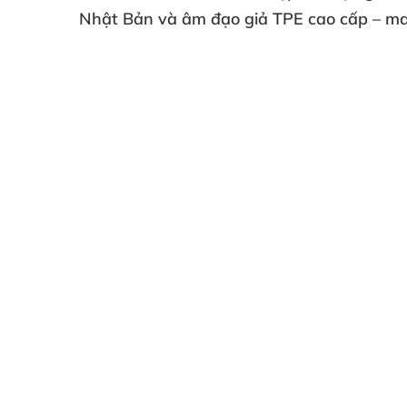
Nhật Bản
và
âm đạo giả TPE cao cấp
– ma