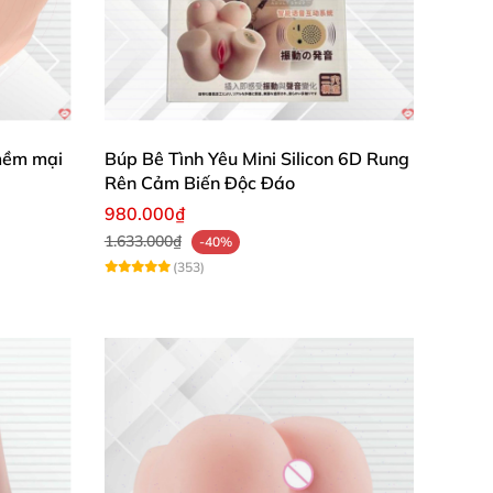
mềm mại
Búp Bê Tình Yêu Mini Silicon 6D Rung
Rên Cảm Biến Độc Đáo
980.000₫
1.633.000₫
-40%
(353)