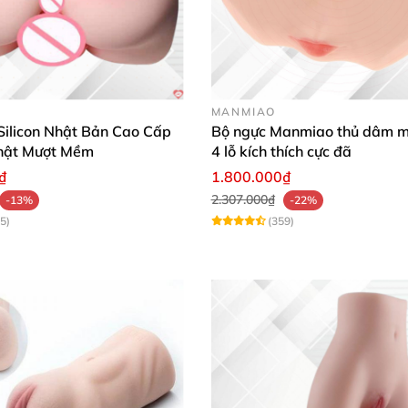
xì hơi trong
quá trình sử dụng.
Sinh
MANMIAO
Silicon Nhật Bản Cao Cấp
Bộ ngực Manmiao thủ dâm 
 kèm bơm tay tiện lợi (
nếu chọn combo).
Thật Mượt Mềm
4 lỗ kích thích cực đã
₫
1.800.000₫
nh sạch
sẽ
, sấy khô
và tái sử dụng nhiều lần.
2.307.000₫
-13%
-22%
5)
(359)
 (Tùy Gói)
ảo vệ làn da nhạy cảm.
 cảm giác chân thực – như đang “chạm vào người thật”.