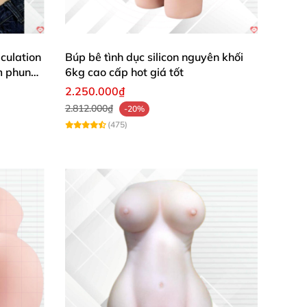
culation
Búp bê tình dục silicon nguyên khối
m phun
6kg cao cấp hot giá tốt
2.250.000₫
2.812.000₫
-20%
(475)