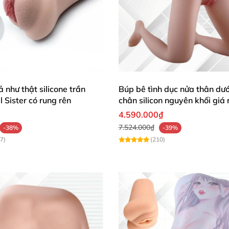
n giải tỏa sinh lý lành mạnh.
a trải nghiệm cảm xúc 2D
và nhu cầu thực tế.
" an toàn tại nhà.
 như thật silicone trần
Búp bê tình dục nửa thân dướ
l Sister có rung rên
chân silicon nguyên khối giá 
4.590.000₫
7.524.000₫
-38%
-39%
tin nhạy cảm bên ngoài.
7)
(210)
, khuyến nghị thay sau 6–8 tháng dùng liên tục).