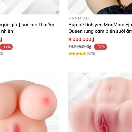
MANMIAO
 ngực giả Jiuai cup D mềm
Búp bê tình yêu ManMiao Eja
 nhiên
Queen rung cảm biến sưởi ấ
nước thông minh
₫
9.000.000₫
13.235.000₫
-14%
-32%
3)
(478)