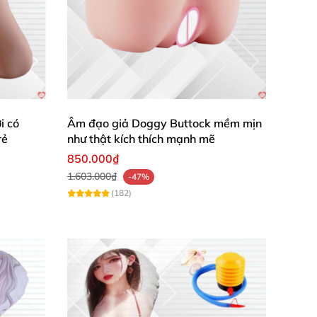
i có
Âm đạo giả Doggy Buttock mềm mịn
rẻ
như thật kích thích mạnh mẽ
850.000₫
1.603.000₫
-47%
(182)