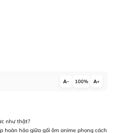
−
100%
+
ực như thật?
hợp hoàn hảo giữa
gối ôm anime phong cách