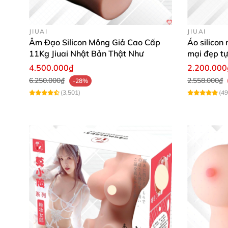
JIUAI
JIUAI
Âm Đạo Silicon Mông Giả Cao Cấp
Áo silicon
11Kg Jiuai Nhật Bản Thật Như
mại đẹp tự
4.500.000₫
2.200.000
6.250.000₫
2.558.000₫
-28%
(3,501)
(49