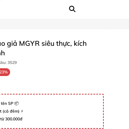
o giả MGYR siêu thực, kích
nh
ku:
3529
-23%
 tên SP 📦
út (cả đêm) ⚡
 từ 300.000đ