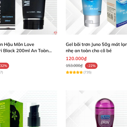
rơn Hậu Môn Love
Gel bôi trơn Juno 50g mát lạ
i Black 200ml An Toàn
nhẹ an toàn cho cô bé
120.000₫
153.000₫
-32%
-22%
7)
(735)