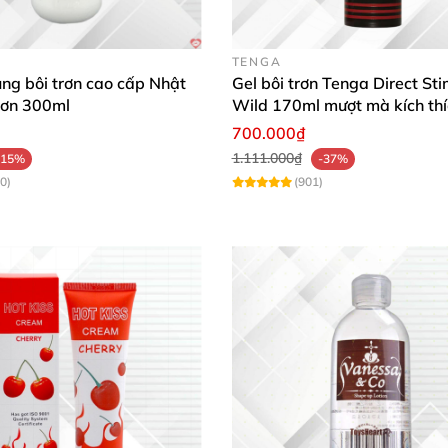
TENGA
rùng bôi trơn cao cấp Nhật
Gel bôi trơn Tenga Direct St
rơn 300ml
Wild 170ml mượt mà kích thí
700.000₫
1.111.000₫
-15%
-37%
0)
(901)