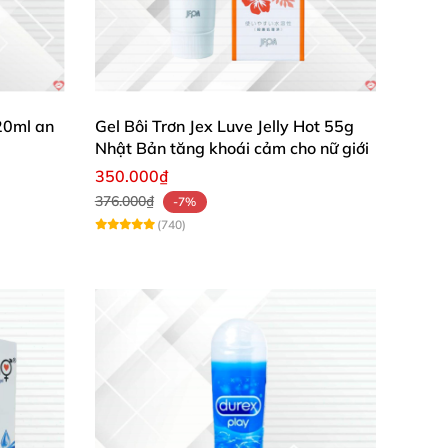
20ml an
Gel Bôi Trơn Jex Luve Jelly Hot 55g
Nhật Bản tăng khoái cảm cho nữ giới
350.000₫
376.000₫
-7%
(740)
" trở nên mượt
mà
và trơn tru hơn
. Nhất là