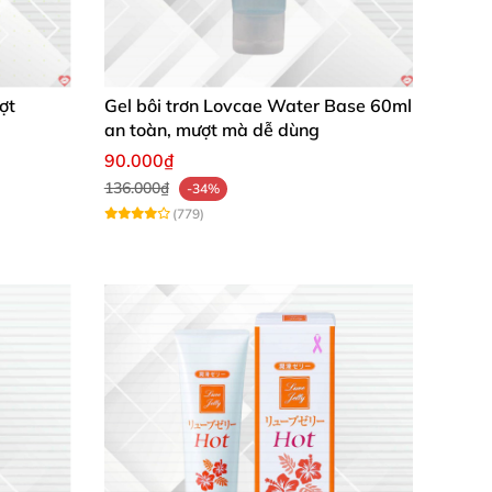
ứng da cho người sử dụng
và
rất dễ dàng cho
ợt
Gel bôi trơn Lovcae Water Base 60ml
an toàn, mượt mà dễ dùng
90.000₫
136.000₫
-34%
(779)