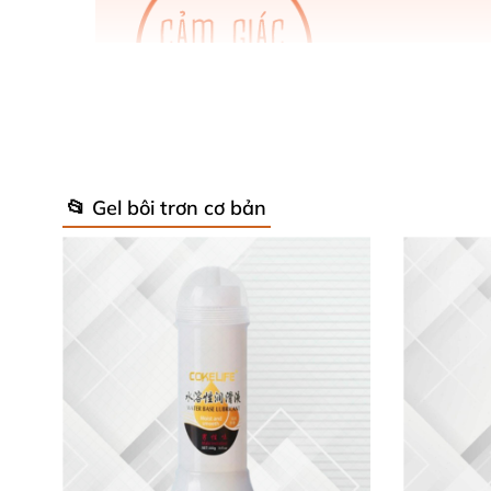
📂 Gel bôi trơn cơ bản
Gel bôi trơn Đức Lexy Warming là gì
Gel bôi trơn Lexy Warming có nguồn gốc từ 