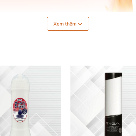
Xem thêm
?
nước Đức
, đây là sản phẩm
được
rất nhiều người tin tưởn