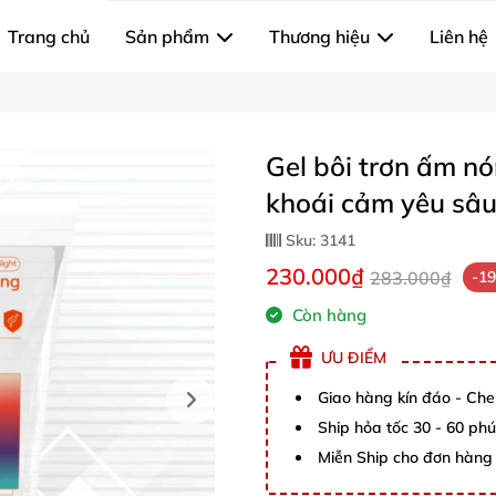
Trang chủ
Sản phẩm
Thương hiệu
Liên hệ
Gel bôi trơn ấm n
khoái cảm yêu sâ
Sku:
3141
230.000₫
283.000₫
-1
Còn hàng
ƯU ĐIỂM
Giao hàng kín đáo - Che
Ship hỏa tốc 30 - 60 ph
Miễn Ship cho đơn hàng