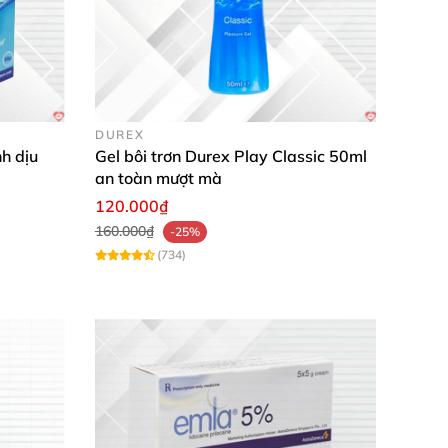
DUREX
nh dịu
Gel bôi trơn Durex Play Classic 50ml
an toàn mượt mà
120.000₫
160.000₫
-25%
(734)