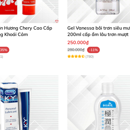
ạng nước
, không màu không mùi nên không hề gây kích 
rơn Hương Chery Cao Cấp
Gel Vanessa bôi trơn siêu mư
 dụng.
g Khoái Cảm
200ml cấp ẩm lâu trơn mượt
250.000₫
280.000₫
-35%
-11%
1)
(780)