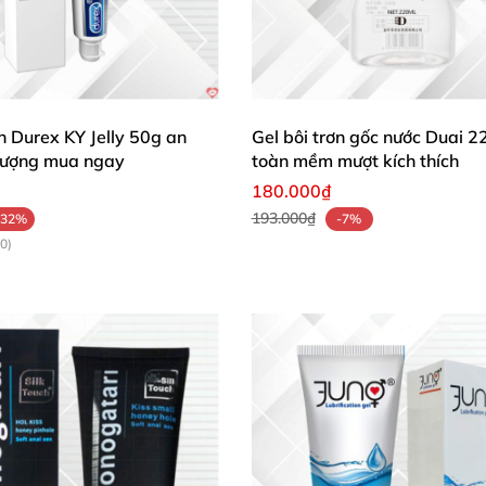
ơn Durex KY Jelly 50g an
Gel bôi trơn gốc nước Duai 2
 lượng mua ngay
toàn mềm mượt kích thích
180.000₫
193.000₫
-32%
-7%
0)
đặc biệt giúp bổ sung chất nhờn tự nhiên giúp "cuộc yêu
không có khả năng tiết chất nhờn khi quan hệ.