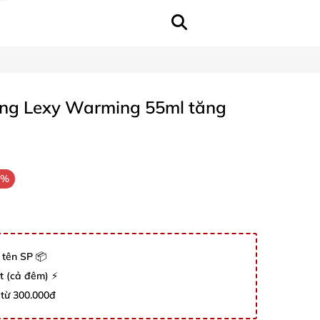
óng Lexy Warming 55ml tăng
u
9%
 tên SP 📦
út (cả đêm) ⚡
 từ 300.000đ