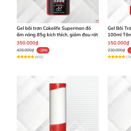
Sản phẩm có thành phần chính là dòng gel d
Gel bôi trơn Cokelife Superman đỏ
Gel Bôi T
khâu vệ sinh
, chỉ cần rửa qua nước sau khi sử
ấm nóng 85g kích thích, giảm đau rát
100ml Tăn
350.000₫
150.000₫
426.000₫
230.000₫
-18%
(800)
(78