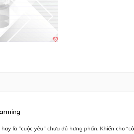
Warming
ém hay là "cuộc yêu" chưa đủ hưng phấn
. Khiến cho “c