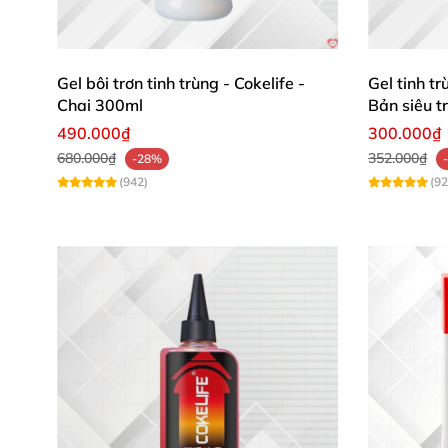
Gel bôi trơn tinh trùng - Cokelife -
Gel tinh t
Chai 300ml
Bản siêu t
490.000₫
300.000₫
680.000₫
352.000₫
-28%
(942)
(92