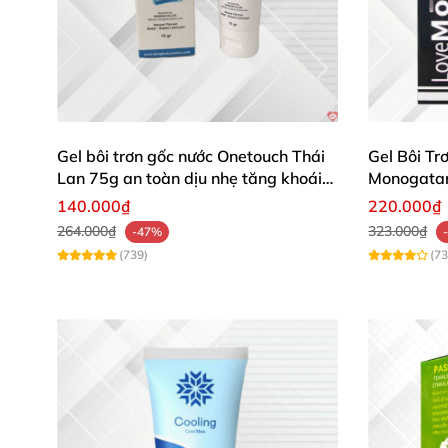
Gel bôi trơn gốc nước Onetouch Thái
Gel Bôi T
Lan 75g an toàn dịu nhẹ tăng khoái
Monogatar
cảm
Mềm Mượt
140.000₫
220.000₫
264.000₫
323.000₫
-47%
(739)
(73