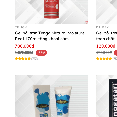
TENGA
DUREX
Gel bôi trơn Tenga Natural Moisture
Gel bôi tr
Real 170ml tăng khoái cảm
toàn chất
700.000₫
120.000₫
1.076.000₫
176.000₫
-35%
(758)
(75
Gel bôi trơn Lexy Warming
được điều chế
rất
trường hợp “cô bé"
hoặc “cậu bé" bị khô hạn 