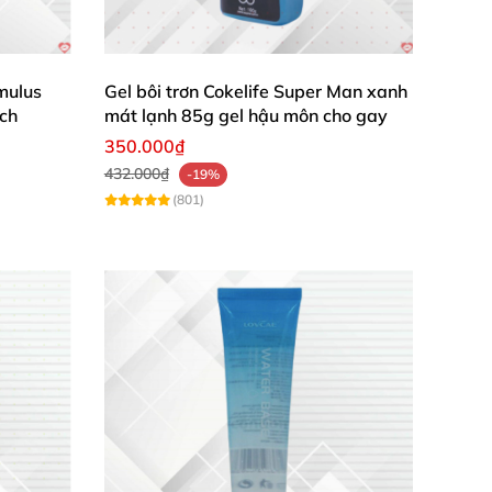
imulus
Gel bôi trơn Cokelife Super Man xanh
ch
mát lạnh 85g gel hậu môn cho gay
350.000₫
432.000₫
-19%
(801)