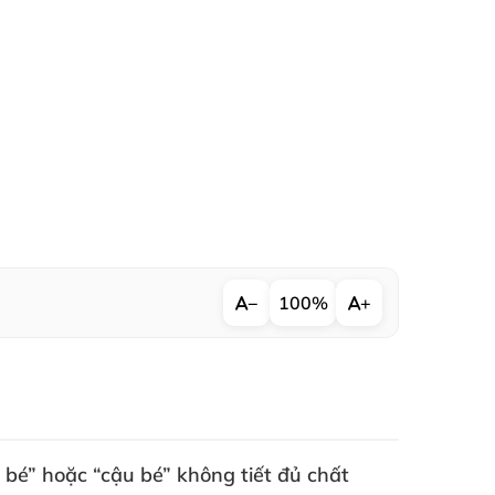
−
100%
+
ô bé”
hoặc “cậu bé” không tiết đủ chất