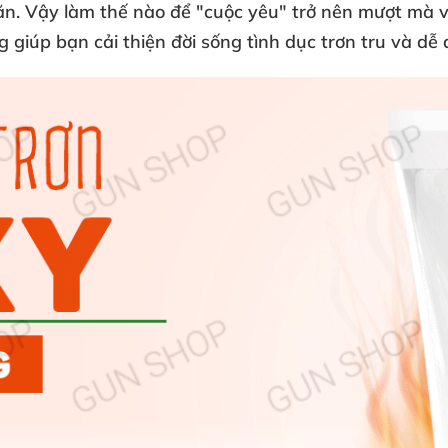
ăn
. Vậy làm thế nào
để "cuộc yêu" trở nên mượt
mà
 giúp bạn cải thiện đời sống tình dục trơn tru
và dễ