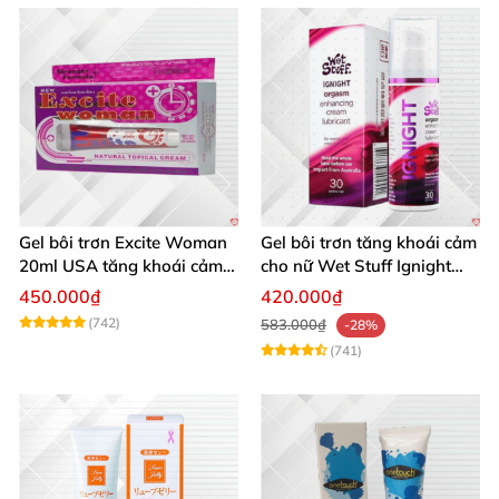
Gel bôi trơn Excite Woman
Gel bôi trơn tăng khoái cảm
20ml USA tăng khoái cảm
cho nữ Wet Stuff Ignight
kích thích nữ
30g se khít âm đạo
450.000₫
420.000₫
(742)
583.000₫
-28%
(741)