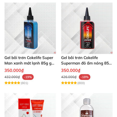
Gel bôi trơn Cokelife Super
Gel bôi trơn Cokelife
Man xanh mát lạnh 85g gel
Superman đỏ ấm nóng 85g
hậu môn cho gay
kích thích, giảm đau rát
350.000₫
350.000₫
432.000₫
426.000₫
-19%
-18%
(801)
(800)