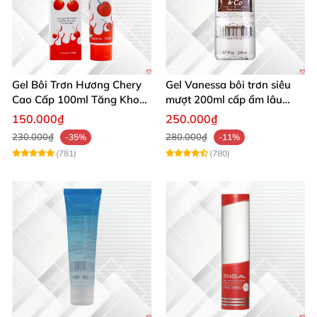
Gel Bôi Trơn Hương Chery
Gel Vanessa bôi trơn siêu
Cao Cấp 100ml Tăng Khoái
mượt 200ml cấp ẩm lâu
Cảm
trơn mượt
150.000₫
250.000₫
230.000₫
280.000₫
-35%
-11%
(781)
(780)