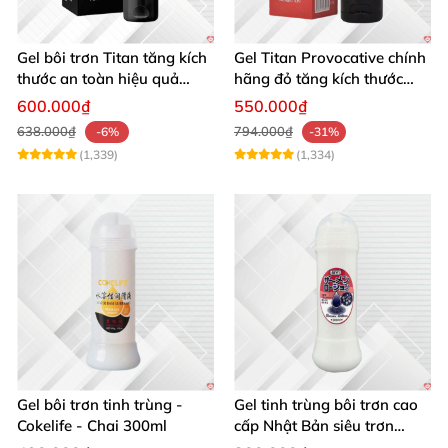
Gel bôi trơn Titan tăng kích
Gel Titan Provocative chính
thước an toàn hiệu quả
hãng đỏ tăng kích thước
50ml
dương vật cho Nam 50ml
600.000₫
550.000₫
638.000₫
794.000₫
-6%
-31%
(1,339)
(1,334)
Gel bôi trơn tinh trùng -
Gel tinh trùng bôi trơn cao
Cokelife - Chai 300ml
cấp Nhật Bản siêu trơn
300ml