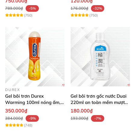
750.000₫
120.000₫
789.000₫
176.000₫
-5%
-32%
(750)
(750)
DUREX
Gel bôi trơn Durex
Gel bôi trơn gốc nước Duai
Warming 100ml nóng ấm,
220ml an toàn mềm mượt
tăng khoái cảm nhanh
kích thích
350.000₫
180.000₫
384.000₫
193.000₫
-9%
-7%
(748)