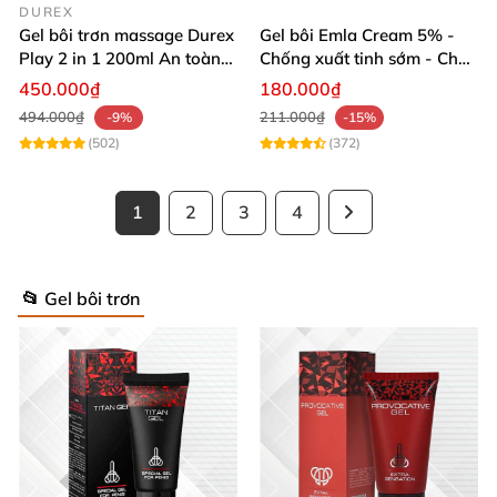
DUREX
Gel bôi trơn massage Durex
Gel bôi Emla Cream 5% -
Play 2 in 1 200ml An toàn
Chống xuất tinh sớm - Chai
Dưỡng da
5g
450.000₫
180.000₫
494.000₫
211.000₫
-9%
-15%
(502)
(372)
1
2
3
4
📂 Gel bôi trơn