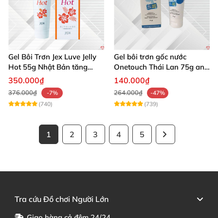
Gel Bôi Trơn Jex Luve Jelly
Gel bôi trơn gốc nước
Hot 55g Nhật Bản tăng
Onetouch Thái Lan 75g an
khoái cảm cho nữ giới
toàn dịu nhẹ tăng khoái
350.000₫
140.000₫
cảm
376.000₫
264.000₫
-7%
-47%
(740)
(739)
1
2
3
4
5
Tra cứu Đồ chơi Người Lớn
Giao hàng cả đêm 24/24