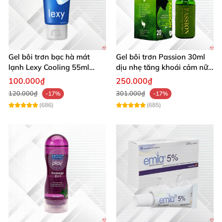
Gel bôi trơn bạc hà mát
Gel bôi trơn Passion 30ml
lạnh Lexy Cooling 55ml
dịu nhẹ tăng khoái cảm nữ
tăng khoái cảm
an toàn
100.000₫
250.000₫
120.000₫
301.000₫
-17%
-17%
(686)
(685)