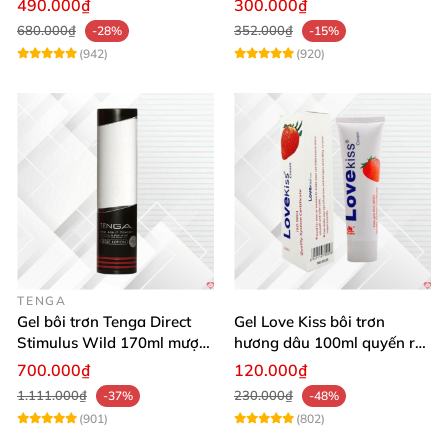
490.000₫
300.000₫
680.000₫
352.000₫
-28%
-15%
(942)
(920)
TENGA
Gel bôi trơn Tenga Direct
Gel Love Kiss bôi trơn
Stimulus Wild 170ml mượt
hương dâu 100ml quyến rũ
mà kích thích
thơm ngọt nâng cảm xúc
700.000₫
120.000₫
1.111.000₫
230.000₫
-37%
-48%
(901)
(802)