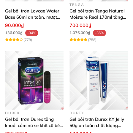
TENGA
Gel bôi trơn Lovcae Water
Gel bôi trơn Tenga Natural
Base 60ml an toàn, mượt
Moisture Real 170ml tăng
mà dễ dùng
khoái cảm
90.000₫
700.000₫
136.000₫
1.076.000₫
-34%
-35%
(779)
(758)
DUREX
DUREX
Gel bôi trơn Durex tăng
Gel bôi trơn Durex KY Jelly
khoái cảm nữ se khít cô bé
50g an toàn chất lượng
10ml
mua ngay