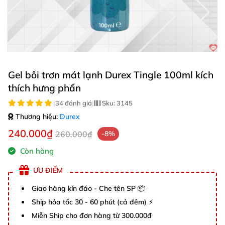
Gel bôi trơn mát lạnh Durex Tingle 100ml kích
thích hưng phấn
|
34 đánh giá
|
Sku:
3145
Thương hiệu:
Durex
240.000₫
260.000₫
-8%
Còn hàng
ƯU ĐIỂM
Giao hàng kín đáo - Che tên SP 📦
Ship hỏa tốc 30 - 60 phút (cả đêm) ⚡
Miễn Ship cho đơn hàng từ 300.000đ