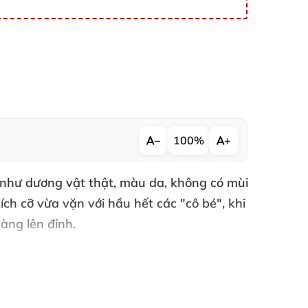
−
100%
+
 như dương vật thật
, màu da
, không có mùi
kích cỡ vừa vặn
với hầu hết
các "cô bé"
, khi
nàng lên đỉnh
.