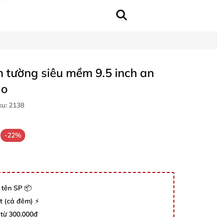
h tường siêu mềm 9.5 inch an
ao
ku:
2138
-22%
 tên SP 📦
út (cả đêm) ⚡
 từ 300.000đ