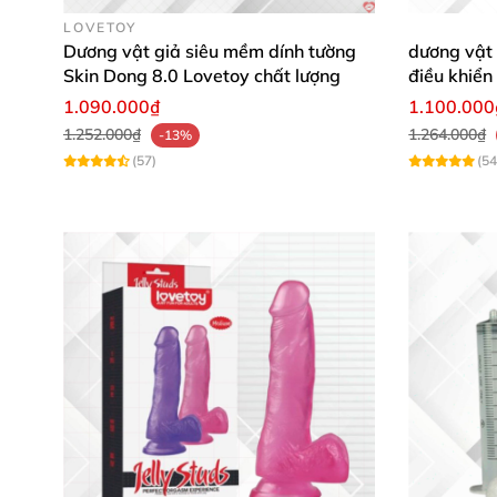
LOVETOY
Dương vật giả siêu mềm dính tường
dương vật 
Skin Dong 8.0 Lovetoy chất lượng
điều khiển
thăng hoa
1.090.000₫
1.100.000
1.252.000₫
1.264.000₫
-13%
(57)
(54