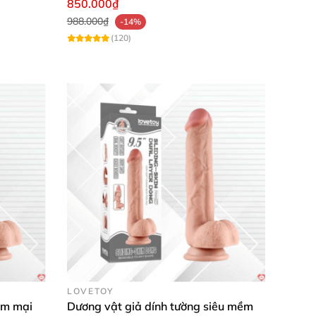
850.000₫
988.000₫
-14%
(120)
LOVETOY
ềm mại
Dương vật giả dính tường siêu mềm