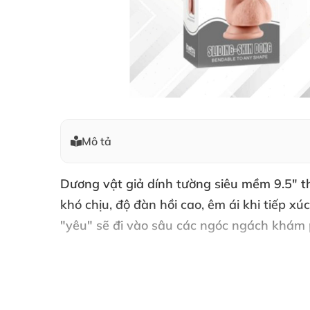
Mô tả
Dương vật giả dính tường siêu mềm 9.5"
th
khó chịu
, độ đàn hồi cao
, êm ái khi tiếp xú
"yêu"
sẽ đi vào sâu
các ngóc ngách khám