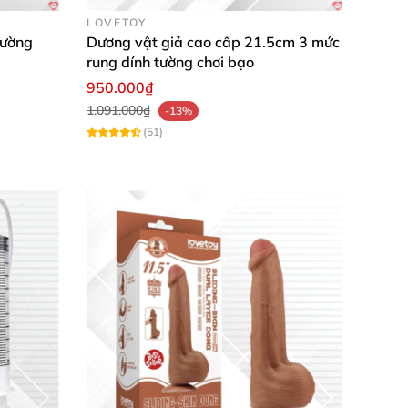
LOVETOY
tường
Dương vật giả cao cấp 21.5cm 3 mức
rung dính tường chơi bạo
950.000₫
1.091.000₫
-13%
(51)