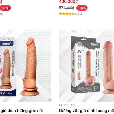
₫
400.000₫
571.000₫
-22%
-30%
0)
(120)
LOVETOY
giả dính tường gân nổi
Dương vật giả dính tường m