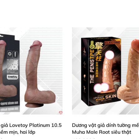
giả Lovetoy Platinum 10.5
Dương vật giả dính tường m
mềm mịn, hai lớp
Muha Male Root siêu thật