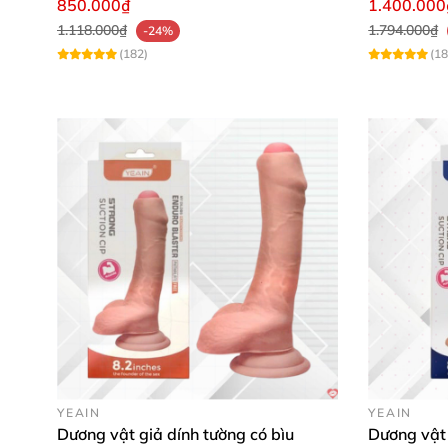
850.000₫
1.400.000
1.118.000₫
1.794.000₫
-24%
(182)
(18
YEAIN
YEAIN
Dương vật giả dính tường có bìu
Dương vật 