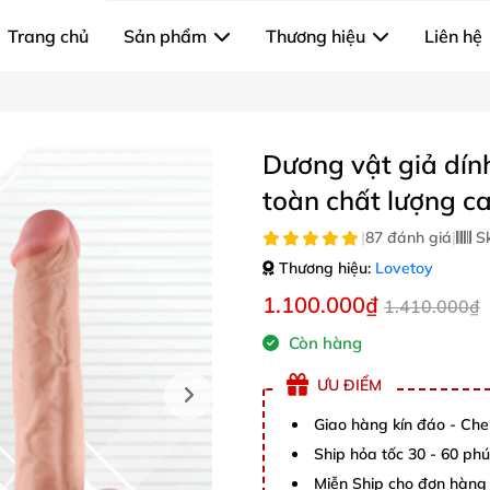
Trang chủ
Sản phẩm
Thương hiệu
Liên hệ
Dương vật giả dín
toàn chất lượng c
|
87 đánh giá
|
S
Thương hiệu:
Lovetoy
1.100.000₫
1.410.000₫
Còn hàng
ƯU ĐIỂM
Giao hàng kín đáo - Che
Ship hỏa tốc 30 - 60 ph
Miễn Ship cho đơn hàng