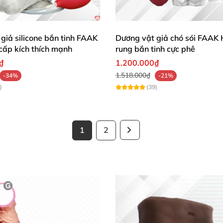
giả silicone bắn tinh FAAK
Dương vật giả chó sói FAAK H
cấp kích thích mạnh
rung bắn tinh cực phê
₫
1.200.000₫
1.518.000₫
-34%
-21%
)
(39)
1
2