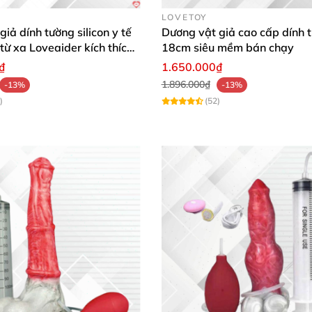
LOVETOY
giả dính tường silicon y tế
Dương vật giả cao cấp dính 
 từ xa Loveaider kích thích
18cm siêu mềm bán chạy
₫
1.650.000₫
1.896.000₫
-13%
-13%
)
(52)