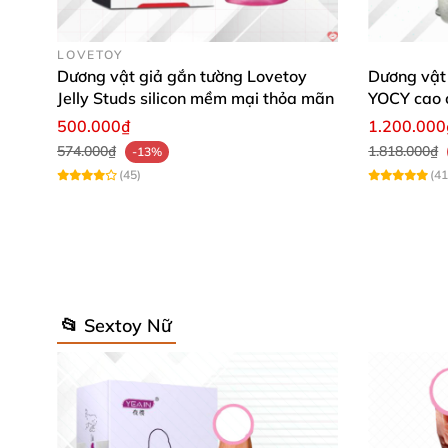
LOVETOY
Dương vật giả gắn tường Lovetoy
Dương vật 
Jelly Studs silicon mềm mại thỏa mãn
YOCY cao 
500.000₫
1.200.000
574.000₫
1.818.000₫
-13%
(45)
(41
📂 Sextoy Nữ