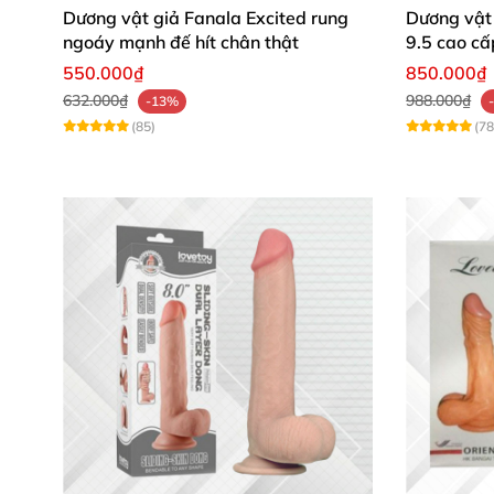
Dương vật giả Fanala Excited rung
Dương vật 
ngoáy mạnh đế hít chân thật
9.5 cao cấ
550.000₫
850.000₫
632.000₫
988.000₫
-13%
(85)
(78