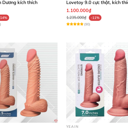
 Dương kích thích
Lovetoy 9.0 cực thật, kích thí
1.100.000₫
1.235.000₫
-14%
-11%
)
(90)
YEAIN