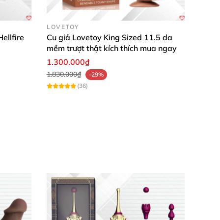
LOVETOY
ellfire
Cu giả Lovetoy King Sized 11.5 da
mềm trượt thật kích thích mua ngay
1.300.000₫
1.830.000₫
-29%
(36)