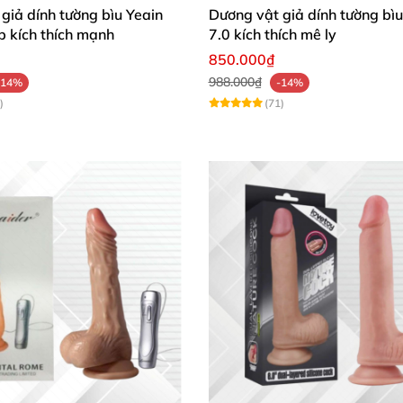
giả dính tường bìu Yeain
Dương vật giả dính tường bìu
p kích thích mạnh
7.0 kích thích mê ly
850.000₫
988.000₫
-14%
-14%
)
(71)