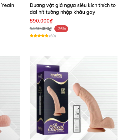
 Yeain
Dương vật giả ngựa siêu kích thích to
dài hít tường nhập khẩu gay
890.000₫
1.210.000₫
-26%
(60)