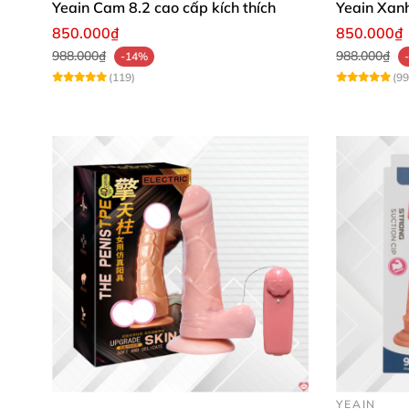
Yeain Cam 8.2 cao cấp kích thích
Yeain Xanh
850.000₫
850.000₫
988.000₫
988.000₫
-14%
(119)
(99
YEAIN