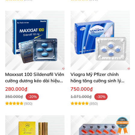
Maxxsat 100 Sildenafil Viên
Viagra Mỹ Pfizer chính
cường dương kéo dài hiệu
hãng tăng cường sinh lý
quả nam giới
nam, kéo dài hiệu quả
280.000₫
750.000₫
350.000₫
1.071.000₫
-20%
-30%
(900)
(850)