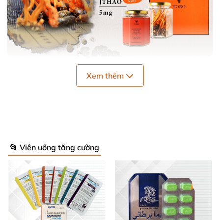
Xem thêm
Sự hình thành
của đông trùng hạ thảo
Đông trùng hạ thảo
(hay còn
được gọi là nấm đông
trùng hạ thảo) là một dạng ký sinh giữa nấm túi
(Cordyceps sinensis)
và một vài loại ấu trùng sâu
📂 Viên uống tăng cường
bướm
. Đây là loại thảo mộc chỉ phát triển ở
những
vùng cao nguyên có độ cao 3500-5000m như Tây
Tạng
. Cụ thể vào mùa đông
, nấm túi ký sinh lên ấu
trùng sâu
, rút hết chất dinh dưỡng
và làm sâu chết
dần
. Quá trình này gọi là đông trùng
. Đến mùa hè
,
nhờ điều kiện tự nhiên ấm áp
, nấm
sẽ bắt đầu phát