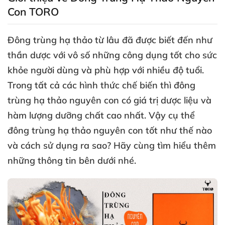
Con TORO
Đông trùng hạ thảo
từ lâu
đã
được biết đến như
thần dược
với vô số
những công dụng tốt cho sức
khỏe người dùng
và phù hợp
với nhiều độ tuổi
.
Trong
tất cả
các hình thức chế biến
thì đông
trùng hạ thảo nguyên con có giá trị dược liệu
và
hàm lượng dưỡng chất cao nhất
. Vậy cụ thể
đông trùng hạ thảo nguyên con tốt như thế nào
và cách sử dụng ra sao
? Hãy cùng tìm hiểu thêm
những thông tin bên dưới
nhé
.