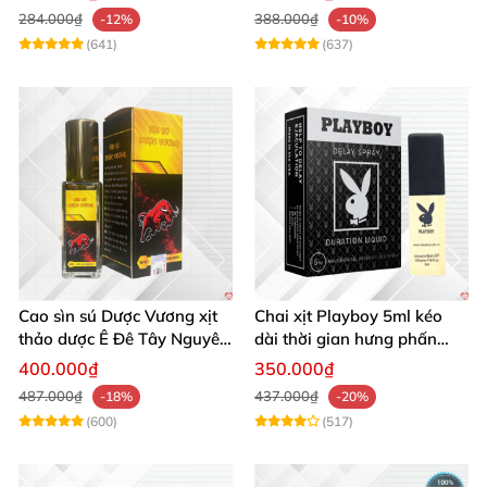
284.000₫
388.000₫
-12%
-10%
(641)
(637)
Cao sìn sú Dược Vương xịt
Chai xịt Playboy 5ml kéo
thảo dược Ê Đê Tây Nguyên
dài thời gian hưng phấn
chuẩn chính hãng kích thích
mạnh mẽ
400.000₫
350.000₫
487.000₫
437.000₫
-18%
-20%
(600)
(517)