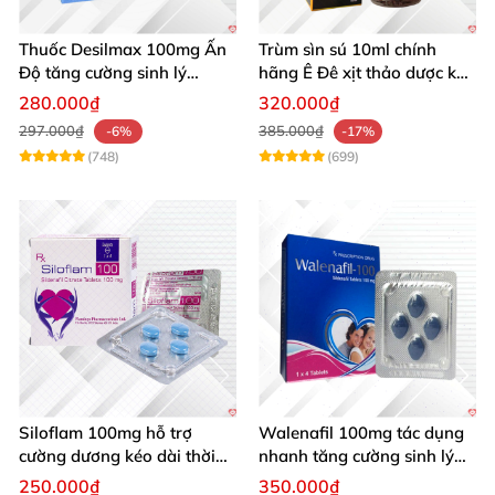
Thuốc Desilmax 100mg Ấn
Trùm sìn sú 10ml chính
Độ tăng cường sinh lý
hãng Ê Đê xịt thảo dược kéo
cường dương hiệu quả
dài quan hệ
280.000₫
320.000₫
297.000₫
385.000₫
-6%
-17%
(748)
(699)
Siloflam 100mg hỗ trợ
Walenafil 100mg tác dụng
cường dương kéo dài thời
nhanh tăng cường sinh lý
gian xuất tinh sớm Nam giới
chống xuất tinh sớm
250.000₫
350.000₫