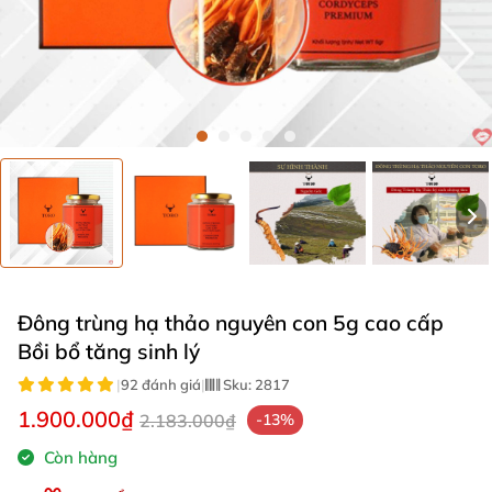
Đông trùng hạ thảo nguyên con 5g cao cấp
Bồi bổ tăng sinh lý
|
92 đánh giá
|
Sku:
2817
1.900.000₫
2.183.000₫
-13%
Còn hàng