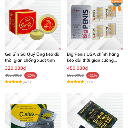
Gel Sìn Sú Quý Ông kéo dài
Big Penis USA chính hãng
thời gian chống xuất tinh
kéo dài thời gian cường
dương chống xuất tinh sớm
320.000₫
450.000₫
hộp 12 viên
400.000₫
569.000₫
-20%
-21%
(421)
(399)