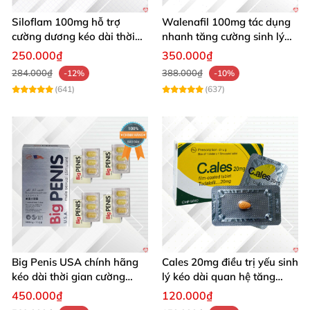
thư ác tính
.
Siloflam 100mg hỗ trợ
Walenafil 100mg tác dụng
cường dương kéo dài thời
nhanh tăng cường sinh lý
gian xuất tinh sớm Nam giới
chống xuất tinh sớm
Thành phần
của đông trùng hạ thảo
250.000₫
350.000₫
nguyên con TORO
284.000₫
388.000₫
-12%
-10%
(641)
(637)
Thành phần quý giá trong sản phẩm này có chứa
những hoạt chất như:
Cordycepin
.
Adenosin
.
Hydroxyethyl-adenosin
.
Hoạt chất HEAA
.
Big Penis USA chính hãng
Cales 20mg điều trị yếu sinh
D - Mannitol
.
kéo dài thời gian cường
lý kéo dài quan hệ tăng
dương chống xuất tinh sớm
cường cương dương
Lipit
.
450.000₫
120.000₫
hộp 12 viên