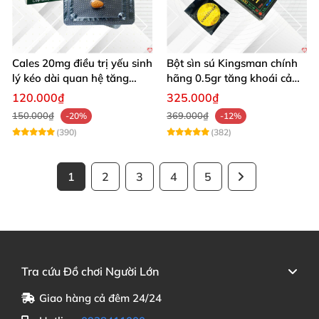
Cales 20mg điều trị yếu sinh
Bột sìn sú Kingsman chính
lý kéo dài quan hệ tăng
hãng 0.5gr tăng khoái cảm
cường cương dương
kéo dài
120.000₫
325.000₫
150.000₫
369.000₫
-20%
-12%
(390)
(382)
1
2
3
4
5
Tra cứu Đồ chơi Người Lớn
Giao hàng cả đêm 24/24