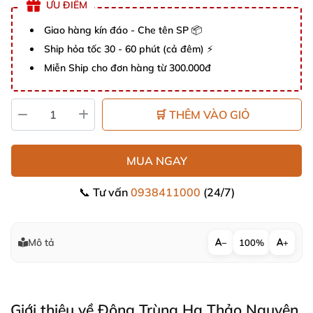
ƯU ĐIỂM
Giao hàng kín đáo - Che tên SP 📦
Ship hỏa tốc 30 - 60 phút (cả đêm) ⚡
Miễn Ship cho đơn hàng từ 300.000đ
🛒 THÊM VÀO GIỎ
MUA NGAY
📞 Tư vấn
0938411000
(24/7)
Mô tả
−
100%
+
Giới thiệu về Đông Trùng Hạ Thảo Nguyên