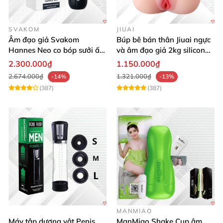
SVAKOM
JIUAI
Âm đạo giả Svakom
Búp bê bán thân Jiuai ngực
Hannes Neo co bóp sưởi ấm
và âm đạo giả 2kg silicon
điều khiển app tiện lợi kích
nguyên khối cao cấp
2.300.000₫
1.150.000₫
thích mạnh mẽ
2.674.000₫
1.321.000₫
-14%
-13%
(387)
(387)
MANMIAO
Máy tập dương vật Penis
ManMiao Shake Cup âm