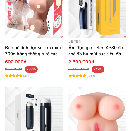
Mua ngay hôm nay
để tận hưởng khuyến mãi hấp
dẫn
, chế độ bảo hành chính hãng
và giao hàng kín
đáo tận nơi!
LETEN
Búp bê tình dục silicon mini
Âm đạo giả Leten A380 đa
700g hàng thật giá rẻ cực
chế độ bú mút sục siêu đã
sướng
600.000₫
2.600.000₫
967.000₫
3.333.000₫
-38%
-22%
(400)
(388)