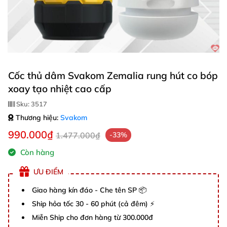
Cốc thủ dâm Svakom Zemalia rung hút co bóp
xoay tạo nhiệt cao cấp
Sku:
3517
Thương hiệu:
Svakom
990.000₫
1.477.000₫
-33%
Còn hàng
ƯU ĐIỂM
Giao hàng kín đáo - Che tên SP 📦
Ship hỏa tốc 30 - 60 phút (cả đêm) ⚡
Miễn Ship cho đơn hàng từ 300.000đ