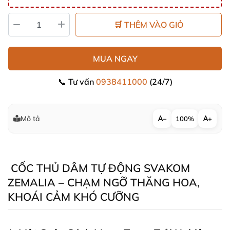
🛒 THÊM VÀO GIỎ
MUA NGAY
📞 Tư vấn
0938411000
(24/7)
Mô tả
−
100%
+
CỐC THỦ DÂM TỰ ĐỘNG SVAKOM
ZEMALIA – CHẠM NGỠ THĂNG HOA
,
KHOÁI CẢM KHÓ CƯỠNG