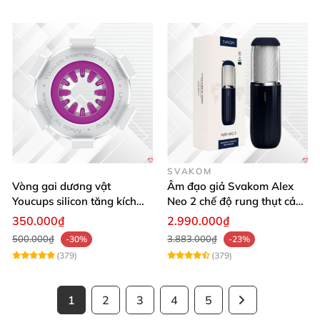
SVAKOM
Vòng gai dương vật
Âm đạo giả Svakom Alex
Youcups silicon tăng kích
Neo 2 chế độ rung thụt cảm
thước cực mạnh
giác thật
350.000₫
2.990.000₫
500.000₫
3.883.000₫
-30%
-23%
(379)
(379)
1
2
3
4
5