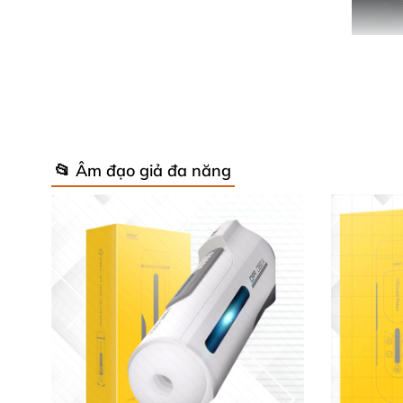
📂 Âm đạo giả đa năng
Kích thước: Chiều dài 23cm x Đường kính:
Chức năng: Co bóp Rung 7 tần số
Sử dụng pin: sạc điện
hoặc sạc qua cổng
Màu sắc: màu trắng xanh sang trọng
và h
Hãng sản xuất: Leten