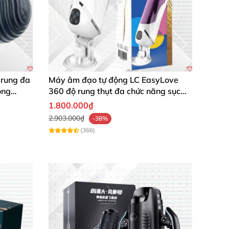
 rung đa
Máy âm đạo tự động LC EasyLove
óng
360 độ rung thụt đa chức năng sục
mạnh
1.800.000₫
2.903.000₫
-38%
(366)