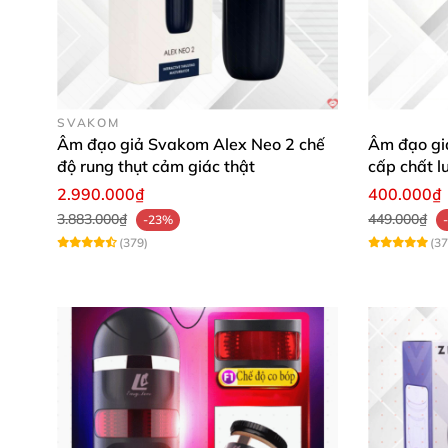
SVAKOM
Âm đạo giả Svakom Alex Neo 2 chế
Âm đạo giả
độ rung thụt cảm giác thật
cấp chất l
2.990.000₫
400.000₫
3.883.000₫
449.000₫
-23%
(379)
(37