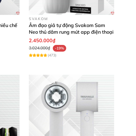
SVAKOM
hiều chế
Âm đạo giả tự động Svakom Sam
Neo thủ dâm rung mút app điện thoại
2.450.000₫
3.024.000₫
-19%
(473)
òn có tác dụng cải thiện quan hệ tình dục trước