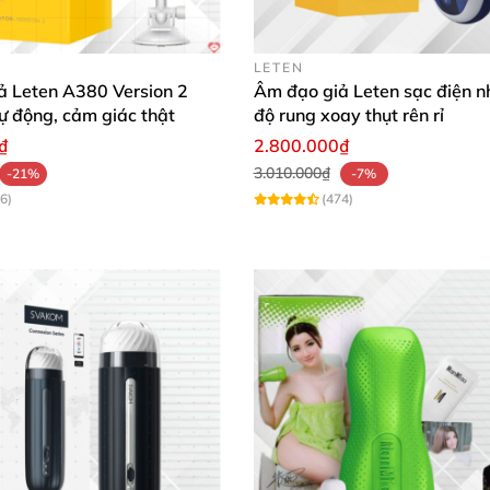
LETEN
ả Leten A380 Version 2
Âm đạo giả Leten sạc điện n
tự động, cảm giác thật
độ rung xoay thụt rên rỉ
₫
2.800.000₫
3.010.000₫
-21%
-7%
6)
(474)
p Mạnh Mẽ
óp Mạnh Mẽ
ngoài khả năng giải tỏa nhu cầu sinh lý
thì c