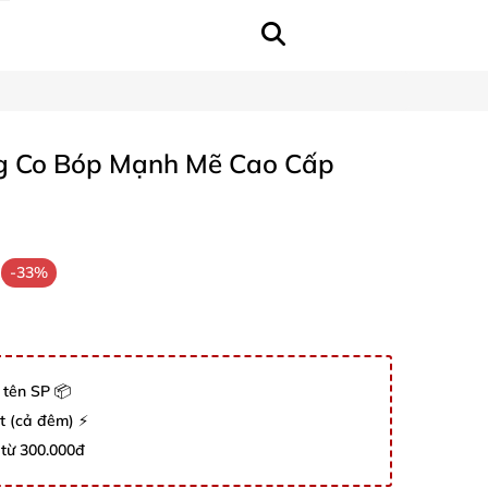
g Co Bóp Mạnh Mẽ Cao Cấp
-33%
 tên SP 📦
út (cả đêm) ⚡
 từ 300.000đ