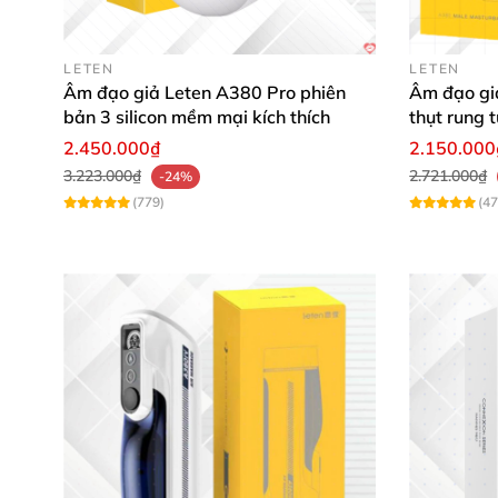
LETEN
LETEN
Âm đạo giả Leten A380 Pro phiên
Âm đạo gi
bản 3 silicon mềm mại kích thích
thụt rung 
2.450.000₫
2.150.000
3.223.000₫
2.721.000₫
-24%
(779)
(47
Thông tin Máy Bú Mút Cu Rung Co Bó
Âm đạo giả
kiểu
Máy Bú Mút Cu Rung Co B