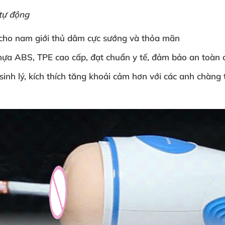
tự động
cho nam giới thủ dâm
cực sướng
và thỏa mãn
nhựa ABS
, TPE cao cấp
, đạt chuẩn y tế
, đảm bảo an toàn 
sinh lý
, kích thích tăng khoải cảm hơn
với
các anh chàng 