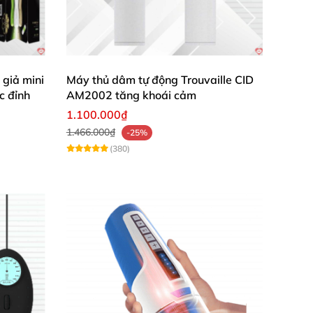
giả mini
Máy thủ dâm tự động Trouvaille CID
 nam giới thỏa mãn
được nhu cầu tình dục
,
c đỉnh
AM2002 tăng khoái cảm
giới một sản phẩm chất lượng độc đáo
và cực
1.100.000₫
1.466.000₫
-25%
(380)