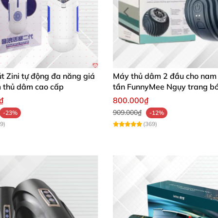
 Zini tự động đa năng giá
Máy thủ dâm 2 đầu cho nam
m thủ dâm cao cấp
tần FunnyMee Ngụy trang b
Pokemon
₫
800.000₫
909.000₫
-23%
-12%
9)
(369)