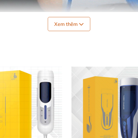
Xem thêm
 8 cm
 USB
iện đại
rất thích hợp làm quà tặng