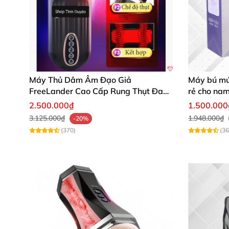
Máy Thủ Dâm Âm Đạo Giả
Máy bú mút
FreeLander Cao Cấp Rung Thụt Đa
rẻ cho na
Chức Năng
2.500.000₫
1.500.000
3.125.000₫
1.948.000₫
-20%
(370)
(36