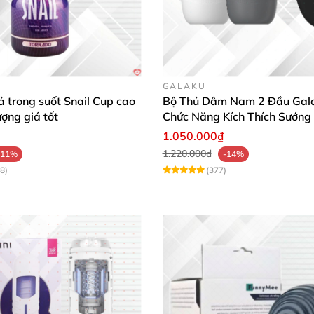
GALAKU
 trong suốt Snail Cup cao
Bộ Thủ Dâm Nam 2 Đầu Gal
ượng giá tốt
Chức Năng Kích Thích Sướng
1.050.000₫
1.220.000₫
-11%
-14%
8)
(377)