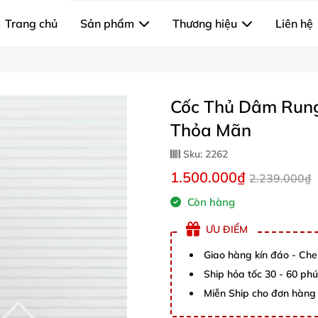
Trang chủ
Sản phẩm
Thương hiệu
Liên hệ
Cốc Thủ Dâm Run
Thỏa Mãn
Sku:
2262
1.500.000₫
2.239.000₫
Còn hàng
ƯU ĐIỂM
Giao hàng kín đáo - Che
Ship hỏa tốc 30 - 60 ph
Miễn Ship cho đơn hàng