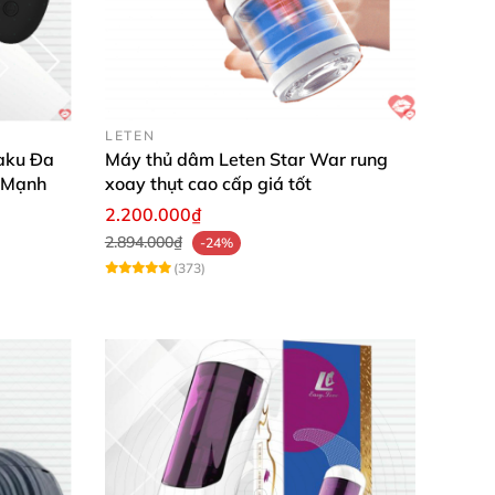
LETEN
aku Đa
Máy thủ dâm Leten Star War rung
 Mạnh
xoay thụt cao cấp giá tốt
2.200.000₫
2.894.000₫
-24%
(373)