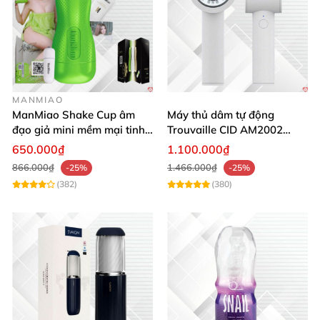
MANMIAO
ManMiao Shake Cup âm
Máy thủ dâm tự động
đạo giả mini mềm mại tinh
Trouvaille CID AM2002
tế kích thích cực đỉnh
tăng khoái cảm
650.000₫
1.100.000₫
866.000₫
1.466.000₫
-25%
-25%
(382)
(380)