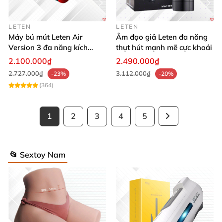
LETEN
LETEN
Máy bú mút Leten Air
Âm đạo giả Leten đa năng
Version 3 đa năng kích
thụt hút mạnh mẽ cực khoái
thích cực đỉnh
2.100.000₫
2.490.000₫
2.727.000₫
3.112.000₫
-23%
-20%
(364)
1
2
3
4
5
📂 Sextoy Nam