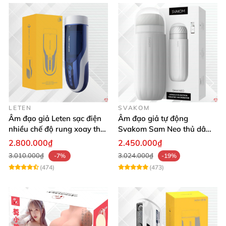
LETEN
SVAKOM
Âm đạo giả Leten sạc điện
Âm đạo giả tự động
nhiều chế độ rung xoay thụt
Svakom Sam Neo thủ dâm
rên rỉ
rung mút app điện thoại
2.800.000₫
2.450.000₫
3.010.000₫
3.024.000₫
-7%
-19%
(474)
(473)