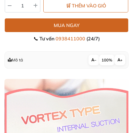
🛒 THÊM VÀO GIỎ
MUA NGAY
📞 Tư vấn
0938411000
(24/7)
Mô tả
−
100%
+