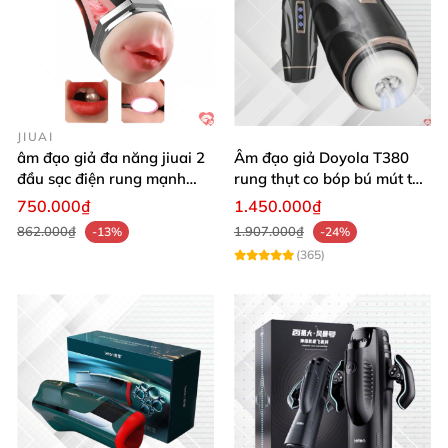
JIUAI
âm đạo giả đa năng jiuai 2
Âm đạo giả Doyola T380
đầu sạc điện rung mạnh
rung thụt co bóp bú mút tự
cao cấp bán chạy
động cao cấp
750.000₫
1.450.000₫
862.000₫
1.907.000₫
-13%
-24%
(365)