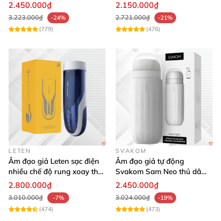
mại kích thích
cảm giác thật
2.450.000₫
2.150.000₫
3.223.000₫
2.721.000₫
-24%
-21%
(779)
(476)
LETEN
SVAKOM
Âm đạo giả Leten sạc điện
Âm đạo giả tự động
nhiều chế độ rung xoay thụt
Svakom Sam Neo thủ dâm
rên rỉ
rung mút app điện thoại
2.800.000₫
2.450.000₫
3.010.000₫
3.024.000₫
-7%
-19%
(474)
(473)