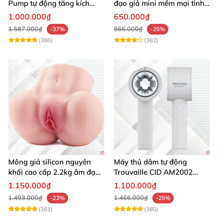
Pump tự động tăng kích
đạo giả mini mềm mại tinh
thước hiệu quả nhanh
tế kích thích cực đỉnh
1.000.000₫
650.000₫
1.587.000₫
866.000₫
-37%
-25%
(386)
(382)
Mông giả silicon nguyên
Máy thủ dâm tự động
khối cao cấp 2.2kg âm đạo
Trouvaille CID AM2002
và hậu môn khít bót
tăng khoái cảm
1.150.000₫
1.100.000₫
1.493.000₫
1.466.000₫
-23%
-25%
(381)
(380)