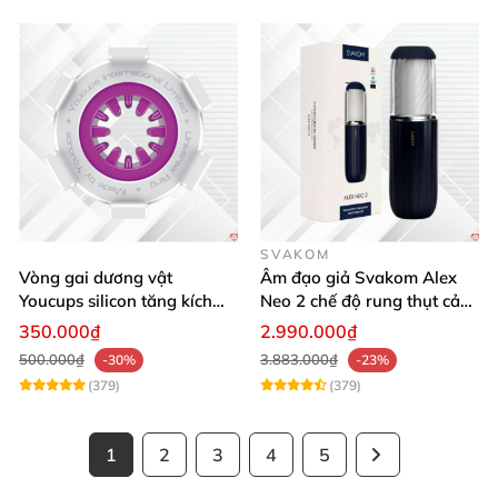
SVAKOM
Vòng gai dương vật
Âm đạo giả Svakom Alex
Youcups silicon tăng kích
Neo 2 chế độ rung thụt cảm
thước cực mạnh
giác thật
350.000₫
2.990.000₫
500.000₫
3.883.000₫
-30%
-23%
(379)
(379)
1
2
3
4
5