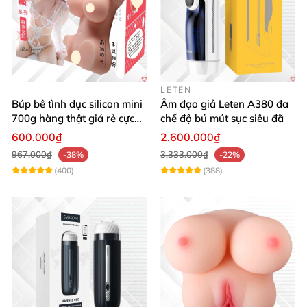
LETEN
Búp bê tình dục silicon mini
Âm đạo giả Leten A380 đa
700g hàng thật giá rẻ cực
chế độ bú mút sục siêu đã
sướng
600.000₫
2.600.000₫
967.000₫
3.333.000₫
-38%
-22%
(400)
(388)