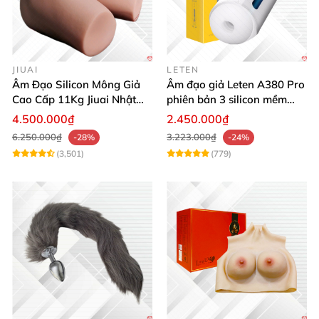
JIUAI
LETEN
Âm Đạo Silicon Mông Giả
Âm đạo giả Leten A380 Pro
Cao Cấp 11Kg Jiuai Nhật
phiên bản 3 silicon mềm
Bản Thật Như
mại kích thích
4.500.000₫
2.450.000₫
6.250.000₫
3.223.000₫
-28%
-24%
(3,501)
(779)