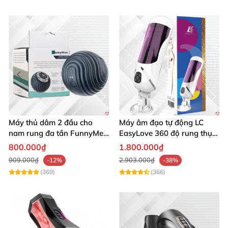
Máy thủ dâm 2 đầu cho
Máy âm đạo tự động LC
nam rung đa tần FunnyMee
EasyLove 360 độ rung thụt
Ngụy trang bóng Pokemon
đa chức năng sục mạnh
800.000₫
1.800.000₫
909.000₫
2.903.000₫
-12%
-38%
(369)
(366)