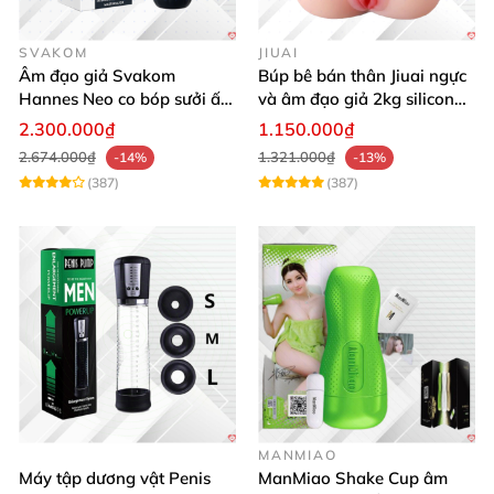
SVAKOM
JIUAI
Âm đạo giả Svakom
Búp bê bán thân Jiuai ngực
Hannes Neo co bóp sưởi ấm
và âm đạo giả 2kg silicon
điều khiển app tiện lợi kích
nguyên khối cao cấp
2.300.000₫
1.150.000₫
thích mạnh mẽ
2.674.000₫
1.321.000₫
-14%
-13%
(387)
(387)
MANMIAO
Máy tập dương vật Penis
ManMiao Shake Cup âm