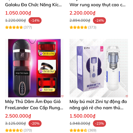
Galaku Đa Chức Năng Kích
War rung xoay thụt cao cấp
Thích Sướng Mạnh
giá tốt
1.050.000₫
2.200.000₫
1.220.000₫
2.894.000₫
-14%
-24%
(377)
(373)
Máy Thủ Dâm Âm Đạo Giả
Máy bú mút Zini tự động đa
FreeLander Cao Cấp Rung
năng giá rẻ cho nam thủ
Thụt Đa Chức Năng
dâm cao cấp
2.500.000₫
1.500.000₫
3.125.000₫
1.948.000₫
-20%
-23%
(370)
(369)