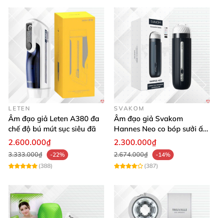
LETEN
SVAKOM
Âm đạo giả Leten A380 đa
Âm đạo giả Svakom
chế độ bú mút sục siêu đã
Hannes Neo co bóp sưởi ấm
điều khiển app tiện lợi kích
2.600.000₫
2.300.000₫
thích mạnh mẽ
3.333.000₫
2.674.000₫
-22%
-14%
(388)
(387)