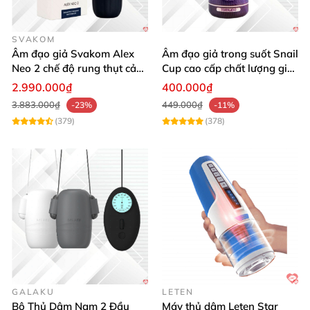
SVAKOM
Âm đạo giả Svakom Alex
Âm đạo giả trong suốt Snail
Neo 2 chế độ rung thụt cảm
Cup cao cấp chất lượng giá
giác thật
tốt
2.990.000₫
400.000₫
3.883.000₫
449.000₫
-23%
-11%
(379)
(378)
GALAKU
LETEN
Bộ Thủ Dâm Nam 2 Đầu
Máy thủ dâm Leten Star