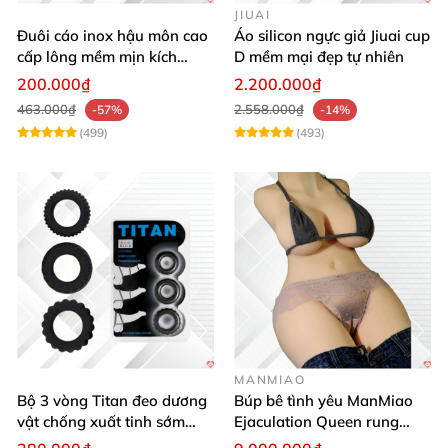
JIUAI
Đuôi cáo inox hậu môn cao
Áo silicon ngực giả Jiuai cup
cấp lông mềm mịn kích
D mềm mại đẹp tự nhiên
thích khoái cảm
200.000₫
2.200.000₫
463.000₫
2.558.000₫
-57%
-14%
(499)
(493)
MANMIAO
Bộ 3 vòng Titan đeo dương
Búp bê tình yêu ManMiao
vật chống xuất tinh sớm
Ejaculation Queen rung
silicon y tế tăng hưng phấn
cảm biến sưởi ấm phun