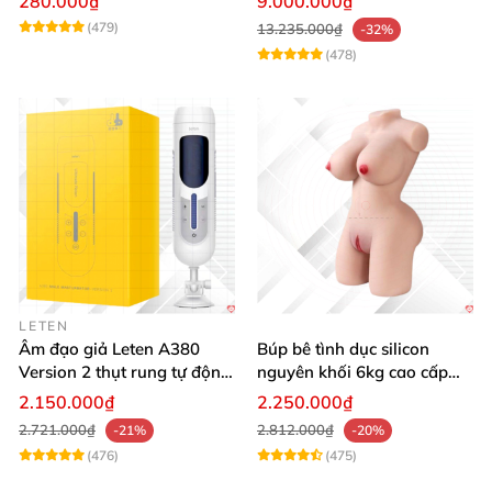
280.000₫
9.000.000₫
nước thông minh
(479)
13.235.000₫
-32%
(478)
LETEN
Âm đạo giả Leten A380
Búp bê tình dục silicon
Version 2 thụt rung tự động,
nguyên khối 6kg cao cấp
cảm giác thật
hot giá tốt
2.150.000₫
2.250.000₫
2.721.000₫
2.812.000₫
-21%
-20%
(476)
(475)