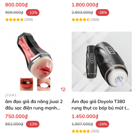
Ngụy trang bóng Pokemon
đa chức năng sục mạnh
800.000₫
1.800.000₫
909.000₫
2.903.000₫
-12%
-38%
(369)
(366)
JIUAI
âm đạo giả đa năng jiuai 2
Âm đạo giả Doyola T380
đầu sạc điện rung mạnh
rung thụt co bóp bú mút tự
cao cấp bán chạy
động cao cấp
750.000₫
1.450.000₫
862.000₫
1.907.000₫
-13%
-24%
(365)