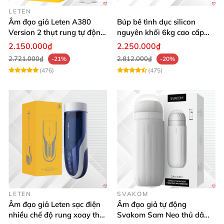
LETEN
Âm đạo giả Leten A380
Búp bê tình dục silicon
Version 2 thụt rung tự động,
nguyên khối 6kg cao cấp
cảm giác thật
hot giá tốt
2.150.000₫
2.250.000₫
2.721.000₫
2.812.000₫
-21%
-20%
(476)
(475)
LETEN
SVAKOM
Âm đạo giả Leten sạc điện
Âm đạo giả tự động
nhiều chế độ rung xoay thụt
Svakom Sam Neo thủ dâm