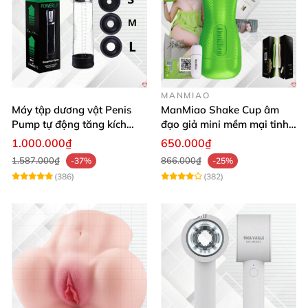
MANMIAO
Máy tập dương vật Penis
ManMiao Shake Cup âm
Pump tự động tăng kích
đạo giả mini mềm mại tinh
thước hiệu quả nhanh
tế kích thích cực đỉnh
1.000.000₫
650.000₫
1.587.000₫
866.000₫
-37%
-25%
(386)
(382)