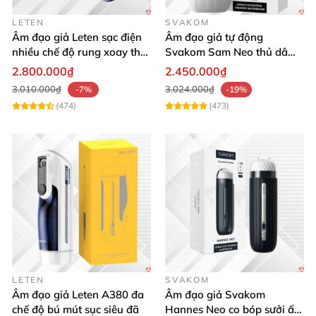
thời gian thay pin
. Nút âm thanh rên rỉ
của cô gái
LETEN
SVAKOM
khiến nó
trở lên hoàn hảo giống một người tình lý
Âm đạo giả Leten sạc điện
Âm đạo giả tự động
tưởng
của
các anh.
nhiều chế độ rung xoay thụt
Svakom Sam Neo thủ dâm
rên rỉ
rung mút app điện thoại
2.800.000₫
2.450.000₫
3.010.000₫
3.024.000₫
-7%
-19%
(474)
(473)
LETEN
SVAKOM
Âm đạo giả Leten A380 đa
Âm đạo giả Svakom
chế độ bú mút sục siêu đã
Hannes Neo co bóp sưởi ấm