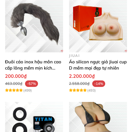
JIUAI
Đuôi cáo inox hậu môn cao
Áo silicon ngực giả Jiuai cup
cấp lông mềm mịn kích
D mềm mại đẹp tự nhiên
thích khoái cảm
200.000₫
2.200.000₫
463.000₫
2.558.000₫
-57%
-14%
(499)
(493)