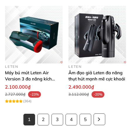
LETEN
LETEN
Máy bú mút Leten Air
Âm đạo giả Leten đa năng
Version 3 đa năng kích
thụt hút mạnh mẽ cực khoái
thích cực đỉnh
2.100.000₫
2.490.000₫
2.727.000₫
3.112.000₫
-23%
-20%
(364)
1
2
3
4
5