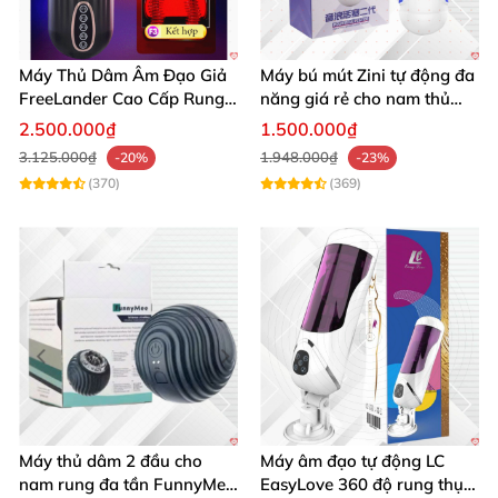
Máy Thủ Dâm Âm Đạo Giả
Máy bú mút Zini tự động đa
FreeLander Cao Cấp Rung
năng giá rẻ cho nam thủ
Thụt Đa Chức Năng
dâm cao cấp
2.500.000₫
1.500.000₫
3.125.000₫
1.948.000₫
-20%
-23%
(370)
(369)
Máy thủ dâm 2 đầu cho
Máy âm đạo tự động LC
nam rung đa tần FunnyMee
EasyLove 360 độ rung thụt