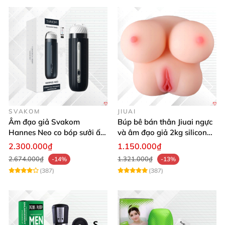
SVAKOM
JIUAI
Âm đạo giả Svakom
Búp bê bán thân Jiuai ngực
Hannes Neo co bóp sưởi ấm
và âm đạo giả 2kg silicon
điều khiển app tiện lợi kích
nguyên khối cao cấp
2.300.000₫
1.150.000₫
thích mạnh mẽ
2.674.000₫
1.321.000₫
-14%
-13%
(387)
(387)