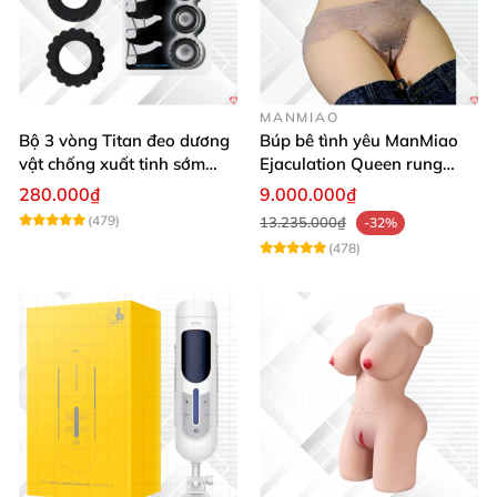
MANMIAO
Bộ 3 vòng Titan đeo dương
Búp bê tình yêu ManMiao
vật chống xuất tinh sớm
Ejaculation Queen rung
silicon y tế tăng hưng phấn
cảm biến sưởi ấm phun
280.000₫
9.000.000₫
nước thông minh
(479)
13.235.000₫
-32%
(478)