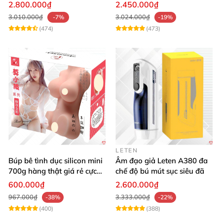
rên rỉ
rung mút app điện thoại
2.800.000₫
2.450.000₫
3.010.000₫
3.024.000₫
-7%
-19%
(474)
(473)
LETEN
Búp bê tình dục silicon mini
Âm đạo giả Leten A380 đa
700g hàng thật giá rẻ cực
chế độ bú mút sục siêu đã
sướng
600.000₫
2.600.000₫
967.000₫
3.333.000₫
-38%
-22%
(400)
(388)