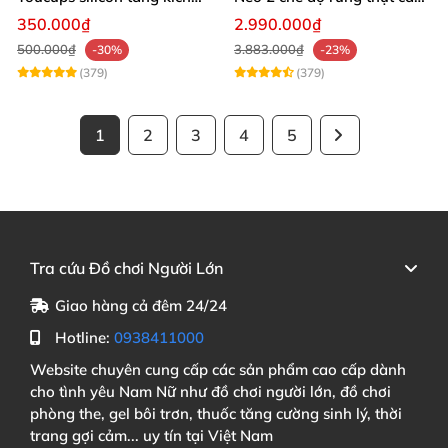
thước cực mạnh
giác thật
350.000₫
2.990.000₫
500.000₫
3.883.000₫
-30%
-23%
(379)
(379)
1
2
3
4
5
Tra cứu Đồ chơi Người Lớn
Giao hàng cả đêm 24/24
Hotline:
0938411000
Website chuyên cung cấp các sản phẩm cao cấp dành
cho tình yêu Nam Nữ như đồ chơi người lớn, đồ chơi
phòng the, gel bôi trơn, thuốc tăng cường sinh lý, thời
trang gợi cảm... uy tín tại Việt Nam