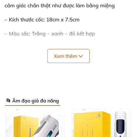
cảm giác chân thật như
được làm bằng miệng
– Kích thước cốc: 18cm x 7.5cm
– Màu sắc: Trắng – xanh – đỏ kết hợp
– Thương hiệu: Leten
Xem thêm
Gia tăng khoái cảm tự sướng cho chàng
Cốc bú liếm sưởi ấm Leten Blowjob
dễ dàng khiến
các anh cảm nhận độ khoái cảm dạt dào giống như
được làm tình
với nàng bằng miệng
. Cảm giác không
📂 Âm đạo giả đa năng
còn bó khít như
mọi khi
mà là từ từ
các anh mới cảm
nhận
được độ khít dần
của miệng cốc âm đạo giả
.
Với thiết kế bành rộng phần lối vào
nhưng lại hẹp
dần ở phần cuối nên khi “cậu nhỏ’ càng tiến sâu
thì