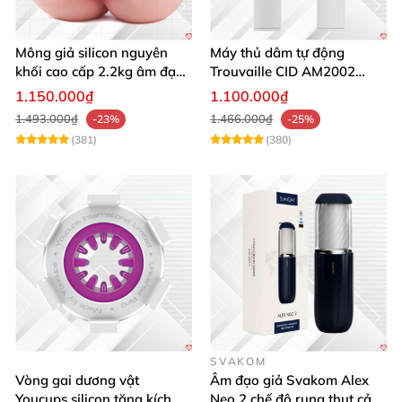
Mông giả silicon nguyên
Máy thủ dâm tự động
khối cao cấp 2.2kg âm đạo
Trouvaille CID AM2002
và hậu môn khít bót
tăng khoái cảm
1.150.000₫
1.100.000₫
1.493.000₫
1.466.000₫
-23%
-25%
(381)
(380)
SVAKOM
Vòng gai dương vật
Âm đạo giả Svakom Alex
Youcups silicon tăng kích
Neo 2 chế độ rung thụt cảm