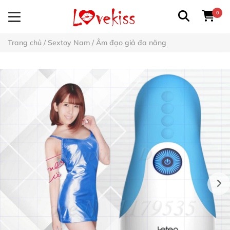
0
Trang chủ
/
Sextoy Nam
/
Âm đạo giả đa năng