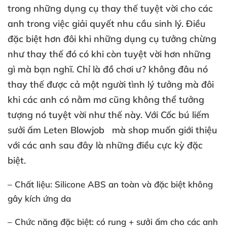
trong
những dụng cụ thay thế tuyệt vời cho
các
anh trong việc giải quyết nhu cầu sinh lý
. Điều
đặc biệt hơn đôi khi
những dụng cụ tưởng chừng
như thay thế đó có khi còn tuyệt vời hơn
những
gì
mà bạn nghĩ
. Chỉ là đồ chơi ư
? không đâu nó
thay thế
được cả một người tình lý tưởng
mà đôi
khi
các anh có nằm mơ
cũng không thể tưởng
tượng nó tuyệt vời như thế này
. Với
Cốc bú liếm
sưởi ấm Leten Blowjob
mà shop muốn giới thiệu
với
các anh
sau đây là
những điều cực kỳ
đặc
biệt.
– Chất liệu: Silicone ABS an toàn
và
đặc biệt không
gây kích ứng da
– Chức năng
đặc biệt: có rung + sưởi ấm cho
các anh