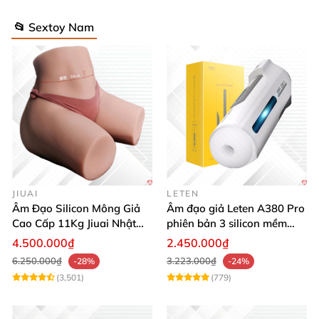
📂 Sextoy Nam
JIUAI
LETEN
Âm Đạo Silicon Mông Giả
Âm đạo giả Leten A380 Pro
Cao Cấp 11Kg Jiuai Nhật
phiên bản 3 silicon mềm
Bản Thật Như
mại kích thích
4.500.000₫
2.450.000₫
6.250.000₫
3.223.000₫
-28%
-24%
(3,501)
(779)