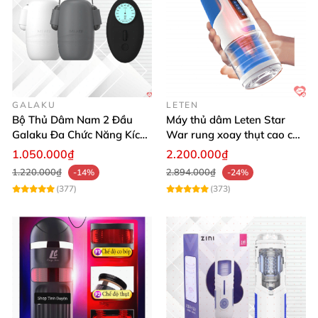
Zalo: 0938411000
Cảm ơn quý khách
đã luôn tin dùng
và sử dụng sản
phẩm
của chúng tôi!
GALAKU
LETEN
Bộ Thủ Dâm Nam 2 Đầu
Máy thủ dâm Leten Star
Galaku Đa Chức Năng Kích
War rung xoay thụt cao cấp
Thích Sướng Mạnh
giá tốt
1.050.000₫
2.200.000₫
1.220.000₫
2.894.000₫
-14%
-24%
(377)
(373)