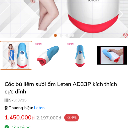
Cốc bú liếm sưởi ấm Leten AD33P kích thích
cực đỉnh
Sku:
3715
Thương hiệu:
Leten
1.450.000₫
2.197.000₫
-34%
Còn hàng